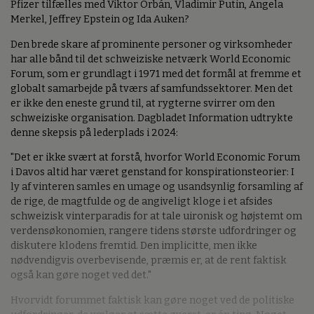
Pfizer tilfælles med Viktor Orbán, Vladimir Putin, Angela
Merkel, Jeffrey Epstein og Ida Auken?
Den brede skare af prominente personer og virksomheder
har alle bånd til det schweiziske netværk World Economic
Forum, som er grundlagt i 1971 med det formål at fremme et
globalt samarbejde på tværs af samfundssektorer. Men det
er ikke den eneste grund til, at rygterne svirrer om den
schweiziske organisation. Dagbladet Information udtrykte
denne skepsis på lederplads i 2024:
"Det er ikke svært at forstå, hvorfor World Economic Forum
i Davos altid har været genstand for konspirationsteorier: I
ly af vinteren samles en umage og usandsynlig forsamling af
de rige, de magtfulde og de angiveligt kloge i et afsides
schweizisk vinterparadis for at tale uironisk og højstemt om
verdensøkonomien, rangere tidens største udfordringer og
diskutere klodens fremtid. Den implicitte, men ikke
nødvendigvis overbevisende, præmis er, at de rent faktisk
også kan gøre noget ved det."
Hvorvidt forummet faktisk kan gøre noget ved de politiske