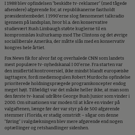
I 1988 blev opfindelsen ”beskidte tv-reklamer” (med tågede
afsendere) afgørende for, at republikanerne fastholdt
præsidentembedet. I 1990'erne slog fænomenet talkradio
igennem på landsplan, hvor bl.a. den konservative
studievært Rush Limbaugh støbte kuglerne til en
kompromisløs kulturkamp mod The Clintons og det øvrige
socialliberale Amerika, der måtte slås med en konservativ
kongres hele årtiet.
Fox News fik for alvor fat og overhalede CNN som landets
mest populære tv-nyhedskanal I 00'erne. Fra starten var
den imidlertid kontroversiel, ikke mindst blandt europæiske
iagttagere, fordi mediemogulen Robert Murdochs opfindelse
prioriterede holdningsprægede programkoncepter endog
meget højt. Tilfældigt var det måske heller ikke, at man som
den første tv-kanal udråbte George Bush Junior som vinder i
2000. Om situationen var moden til at kåre en vinder på
valgaftenen, længe før der var styr på de 500 afgørende
stemmer i Florida, er stadig omstridt – sågar om denne
”føring” i valgdækningen blev mere afgørende end nogen
optællinger og retshandlinger sidenhen.