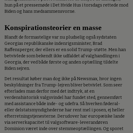
hun på et pressemøde i Det Hvide Hus i torsdags rettede mod
Biden og hans medsammensvorne.
Konspirationsteorier en masse
Blandt de formastelige var nu pludselig også sydstaten
Georgias republikanske indenrigsminister, Brad
Raffensperger, der ellers er en solid Trump-støtte. Men han
betvivlede som bekendt ikke udfaldet af valghandlingen i
Georgia, der ved både første og anden optælling tildelte
Biden sejren.
Det resultat køber man dog ikke på Newsmax, hvor ingen
beskyldninger fra Trump-lejren bliver betvivlet. Som seer
efterlades man derfor med det indtryk, at en
verdenshistorisk valgsvindel har fundet sted, gennemført
med assistance både inde- og udefra. Så hverken føderal-
eller delstatsmyndighederne har rent mel i posen, ej heller
efterretningstjenesterne. Derudover har europæiske lande
via serverkapacitet til valgsoftware-leverandøren
Dominion været inde over stemmeoptællingen. Og sporet