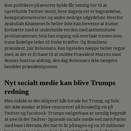
Kun politikere på øverste hylde får nemlig lov til at
opretholde Twitter-konti, hvor dagens ret er bagvaskelse,
konspirationsteorier og andre nedrige udgydelser. Hvorfor
Ayatollah Khamenei fx heller ikke kan forvente at kunne
fortsætte med at underholde verden med antisemitiske
proklamationer, hvis han engang må overlade tronen som
Irans åndelige leder til friske kræfter. Og Brasiliens
præsident, Jair Bolsonaro, kan ligeledes næppe heller regne
med, at der er fri bane til at mobbe Præsident Macron med
dennes hustrus aldring, den dag Bolsonaro ikke længere
besidder præsidentposten.
Nyt socialt medie kan blive Trumps
redning
Men måske er der alligevel håb forude for Trump, og folk,
der ikke ønsker at blive censureret på forskellig vis på
Twitter og Facebook. Trumps vælgerbase er nemlig begyndt
at sive til det Twitter-lignende sociale medie ved navn Parler
med base i Nevada, der har to år på bagen og ca. 10 millioner