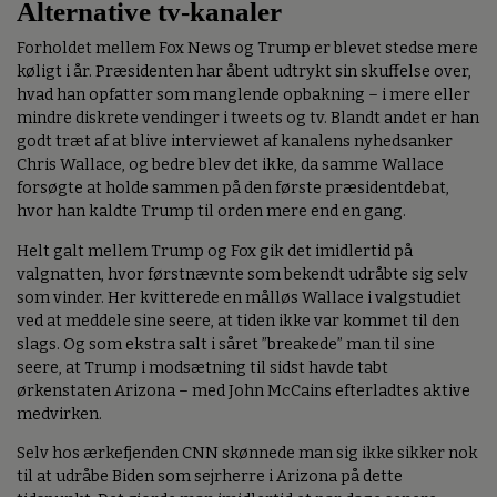
Alternative tv-kanaler
Forholdet mellem Fox News og Trump er blevet stedse mere
køligt i år. Præsidenten har åbent udtrykt sin skuffelse over,
hvad han opfatter som manglende opbakning – i mere eller
mindre diskrete vendinger i tweets og tv. Blandt andet er han
godt træt af at blive interviewet af kanalens nyhedsanker
Chris Wallace, og bedre blev det ikke, da samme Wallace
forsøgte at holde sammen på den første præsidentdebat,
hvor han kaldte Trump til orden mere end en gang.
Helt galt mellem Trump og Fox gik det imidlertid på
valgnatten, hvor førstnævnte som bekendt udråbte sig selv
som vinder. Her kvitterede en målløs Wallace i valgstudiet
ved at meddele sine seere, at tiden ikke var kommet til den
slags. Og som ekstra salt i såret ”breakede” man til sine
seere, at Trump i modsætning til sidst havde tabt
ørkenstaten Arizona – med John McCains efterladtes aktive
medvirken.
Selv hos ærkefjenden CNN skønnede man sig ikke sikker nok
til at udråbe Biden som sejrherre i Arizona på dette