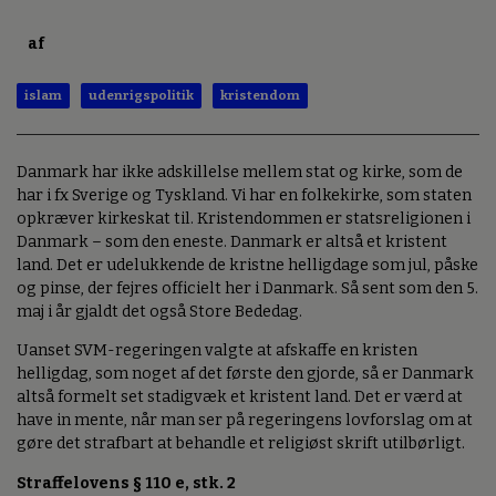
af
islam
udenrigspolitik
kristendom
Danmark har ikke adskillelse mellem stat og kirke, som de
har i fx Sverige og Tyskland. Vi har en folkekirke, som staten
opkræver kirkeskat til. Kristendommen er statsreligionen i
Danmark – som den eneste. Danmark er altså et kristent
land. Det er udelukkende de kristne helligdage som jul, påske
og pinse, der fejres officielt her i Danmark. Så sent som den 5.
maj i år gjaldt det også Store Bededag.
Uanset SVM-regeringen valgte at afskaffe en kristen
helligdag, som noget af det første den gjorde, så er Danmark
altså formelt set stadigvæk et kristent land. Det er værd at
have in mente, når man ser på regeringens lovforslag om at
gøre det strafbart at behandle et religiøst skrift utilbørligt.
Straffelovens § 110 e, stk. 2