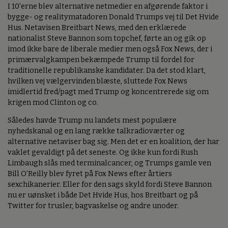
I 10'erne blev alternative netmedier en afgørende faktor i
bygge- og realitymatadoren Donald Trumps vej til Det Hvide
Hus. Netavisen Breitbart News, med den erklærede
nationalist Steve Bannon som topchef, førte an og gik op
imod ikke bare de liberale medier men også Fox News, der i
primærvalgkampen bekæmpede Trump til fordel for
traditionelle republikanske kandidater. Da det stod klart,
hvilken vej vælgervinden blæste, sluttede Fox News
imidlertid fred/pagt med Trump og koncentrerede sig om
krigen mod Clinton og co.
Således havde Trump nu landets mest populære
nyhedskanal og en lang række talkradioværter og
alternative netaviser bag sig. Men det er en koalition, der har
vaklet gevaldigt på det seneste. Og ikke kun fordi Rush
Limbaugh slås med terminalcancer, og Trumps gamle ven
Bill O’Reilly blev fyret på Fox News efter årtiers
sexchikanerier. Eller for den sags skyld fordi Steve Bannon
nu er uønsket i både Det Hvide Hus, hos Breitbart og på
Twitter for trusler, bagvaskelse og andre unoder.