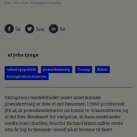
Foto: Steve Bott, Wikimedia Commons
Del
Tweet
Del
af Johs Lynge
udenrigspolitik
præsidentvalg
Trump
Biden
Konspirationsteorier
Disruption i mediebilledet under amerikanske
præsidentvalg er ikke et nyt fænomen. I 1960 profiterede
JFK af, at præsidentdebatter nu kunne tv-transmitteres, og
at det blev åbenbaret for vælgerne, at hans modstander
svedte tran i duellen, hvorfor Richard Nixon måtte vente
otte år (og to Kennedy-mord) på at komme til fadet.