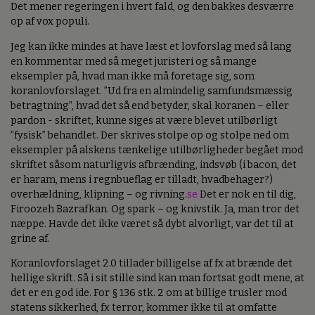
Det mener regeringen i hvert fald, og den bakkes desværre
op af vox populi.
Jeg kan ikke mindes at have læst et lovforslag med så lang
en kommentar med så meget juristeri og så mange
eksempler på, hvad man ikke må foretage sig, som
koranlovforslaget. ”Ud fra en almindelig samfundsmæssig
betragtning”, hvad det så end betyder, skal koranen – eller
pardon - skriftet, kunne siges at være blevet utilbørligt
”fysisk” behandlet. Der skrives stolpe op og stolpe ned om
eksempler på alskens tænkelige utilbørligheder begået mod
skriftet såsom naturligvis afbrænding, indsvøb (i bacon, det
er haram, mens i regnbueflag er tilladt, hvadbehager?)
overhældning, klipning – og rivning.
se
Det er nok en til dig,
Firoozeh Bazrafkan. Og spark – og knivstik. Ja, man tror det
næppe. Havde det ikke været så dybt alvorligt, var det til at
grine af.
Koranlovforslaget 2.0 tillader billigelse af fx at brænde det
hellige skrift. Så i sit stille sind kan man fortsat godt mene, at
det er en god ide. For § 136 stk. 2 om at billige trusler mod
statens sikkerhed, fx terror, kommer ikke til at omfatte