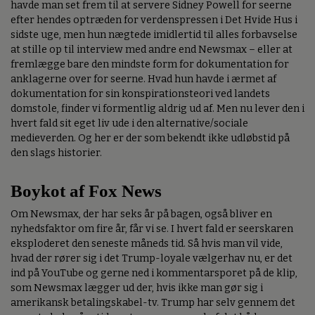
havde man set frem til at servere Sidney Powell for seerne
efter hendes optræden for verdenspressen i Det Hvide Hus i
sidste uge, men hun nægtede imidlertid til alles forbavselse
at stille op til interview med andre end Newsmax – eller at
fremlægge bare den mindste form for dokumentation for
anklagerne over for seerne. Hvad hun havde i ærmet af
dokumentation for sin konspirationsteori ved landets
domstole, finder vi formentlig aldrig ud af. Men nu lever den i
hvert fald sit eget liv ude i den alternative/sociale
medieverden. Og her er der som bekendt ikke udløbstid på
den slags historier.
Boykot af Fox News
Om Newsmax, der har seks år på bagen, også bliver en
nyhedsfaktor om fire år, får vi se. I hvert fald er seerskaren
eksploderet den seneste måneds tid. Så hvis man vil vide,
hvad der rører sig i det Trump-loyale vælgerhav nu, er det
ind på YouTube og gerne ned i kommentarsporet på de klip,
som Newsmax lægger ud der, hvis ikke man gør sig i
amerikansk betalingskabel-tv. Trump har selv gennem det