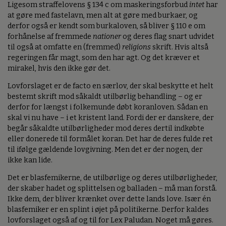
Ligesom straffelovens § 134 c om maskeringsforbud
intet
har
at gøre med fastelavn, men alt at gøre med burkaer, og
derfor også er kendt som burkaloven, så bliver § 110 e om
forhånelse af fremmede
nationer
og deres flag snart udvidet
til også at omfatte en (fremmed)
religions
skrift. Hvis altså
regeringen får magt, som den har agt. Og det kræver et
mirakel, hvis den ikke gør det.
Lovforslaget er de facto en særlov, der skal beskytte et helt
bestemt skrift mod såkaldt utilbørlig behandling – og er
derfor for længst i folkemunde døbt koranloven. Sådan en
skal vi nu have – i et kristent land. Fordi der er danskere, der
begår såkaldte utilbørligheder mod deres dertil indkøbte
eller donerede til formålet koran. Det har de deres fulde ret
til ifølge gældende lovgivning. Men det er der nogen, der
ikke kan lide.
Det er blasfemikerne, de utilbørlige og deres utilbørligheder,
der skaber hadet og splittelsen og balladen – må man forstå.
Ikke dem, der bliver krænket over dette lands love. Især én
blasfemiker er en splint i øjet på politikerne. Derfor kaldes
lovforslaget også af og til for Lex Paludan. Noget må gøres.