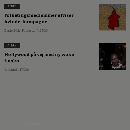
Artikel
Folketingsmedlemmer afviser
kvinde-kampagne
Daniel Holst Pinderup
/ 13.5.26
Artikel
Hollywood på vej med ny woke
fiasko
Jan Lund
/ 17.5.26
Nyhedsbrev