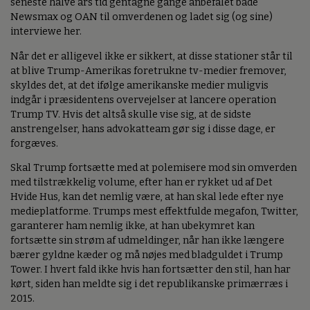
seneste halve års tid gentagne gange anbefalet både
Newsmax og OAN til omverdenen og ladet sig (og sine)
interviewe her.
Når det er alligevel ikke er sikkert, at disse stationer står til
at blive Trump-Amerikas foretrukne tv-medier fremover,
skyldes det, at det ifølge amerikanske medier muligvis
indgår i præsidentens overvejelser at lancere operation
Trump TV. Hvis det altså skulle vise sig, at de sidste
anstrengelser, hans advokatteam gør sig i disse dage, er
forgæves.
Skal Trump fortsætte med at polemisere mod sin omverden
med tilstrækkelig volume, efter han er rykket ud af Det
Hvide Hus, kan det nemlig være, at han skal lede efter nye
medieplatforme. Trumps mest effektfulde megafon, Twitter,
garanterer ham nemlig ikke, at han ubekymret kan
fortsætte sin strøm af udmeldinger, når han ikke længere
bærer gyldne kæder og må nøjes med bladguldet i Trump
Tower. I hvert fald ikke hvis han fortsætter den stil, han har
kørt, siden han meldte sig i det republikanske primærræs i
2015.