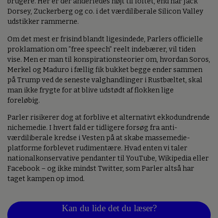
brugere. Her er der anderledes højt til loftet, end når Jack
Dorsey, Zuckerberg og co. i det værdiliberale Silicon Valley
udstikker rammerne.
Om det mest er frisind blandt ligesindede, Parlers officielle
proklamation om ”free speech” reelt indebærer, vil tiden
vise. Men er man til konspirationsteorier om, hvordan Soros,
Merkel og Maduro i fællig fik bukket begge ender sammen
på Trump ved de seneste valghandlinger i Rustbæltet, skal
man ikke frygte for at blive udstødt af flokken lige
foreløbig.
Parler risikerer dog at forblive et alternativt ekkodundrende
nichemedie. I hvert fald er tidligere forsøg fra anti-
værdiliberale kredse i Vesten på at skabe massemedie-
platforme forblevet rudimentære. Hvad enten vi taler
nationalkonservative pendanter til YouTube, Wikipedia eller
Facebook – og ikke mindst Twitter, som Parler altså har
taget kampen op imod.
Kan du lide det du læser?