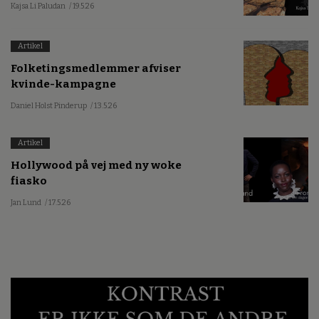
Kajsa Li Paludan
/ 19.5.26
Artikel
Folketingsmedlemmer afviser
kvinde-kampagne
Daniel Holst Pinderup
/ 13.5.26
Artikel
Hollywood på vej med ny woke
fiasko
Jan Lund
/ 17.5.26