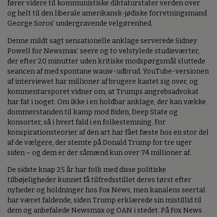
fører videre til kommunistiske diktaturstater verden over
og helt til den liberale amerikansk-jødiske forretningsmand
George Soros’ undergravende velgørenhed.
Denne mildt sagt sensationelle anklage serverede Sidney
Powell for Newsmax’ seere og to velstylede studieværter,
der efter 20 minutter uden kritiske modspørgsmål sluttede
seancen af med spontane wauw-udbrud. YouTube-versionen
af interviewet har millioner af brugere kastet sig over, og
kommentarsporet vidner om, at Trumps angrebsadvokat
har fat i noget. Om ikke i en holdbar anklage, der kan vække
dommerstanden til kamp mod Biden, Deep State og
konsorter, så i hvert fald i en folkestemning. For
konspirationsteorier af den art har fået fæste hos en stor del
af de vælgere, der stemte på Donald Trump for tre uger
siden – og dem er der såmænd kun over 74 millioner af.
De sidste knap 25 år har folk med disse politiske
tilbøjeligheder kunnet få tilfredsstillet deres tørst efter
nyheder og holdninger hos Fox News, men kanalens seertal
har været faldende, siden Trump erklærede sin mistillid til
dem og anbefalede Newsmax og OAN i stedet. På Fox News