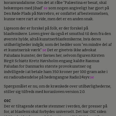
koranvandalisme. Om det at råbe ”Palæstina er besat, skal
bekæmpes med Jihad”
se
som nogen angiveligt har gjort på
Den Røde Plads på Nørrebro, er omfattet af bestemmelsen,
kunne være rart at vide, men det er en anden snak.
Ligesom der er forskel på folk, er der forskel på
blasfemikere. Loven giver da også et smuthul til dem fra den
øverste hylde, altså kunstnerblasfemikerne, hvis deres
utilbørligheder indgår, som det hedder som ”en mindre del af
et kunstnerisk værk”
se
Det er givetvis ikke advokat
Paludans kunster, der favnes her, selvom figuren Kirsten
Birgit Schiøtz Kretz Hørsholm engang kaldte Rasmus
Paludan for Danmarks største provokunstner og
indvilligede i at betale ham 350 kroner per 100 gram aske i
en radioudsendelse på hedengangne Radio24syv.
se
Spørgsmålet er nu, om de krænkede over utilbørlighederne,
stiller sig tilfreds med koranloven version 2.0.
OIC
Der er tiltagende stærke stemmer i verden, der presser på
for, at blasfemi skal forbydes universelt. Det har OIC siden