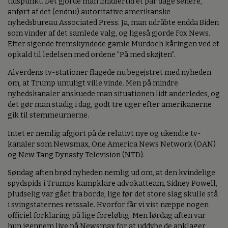
tidspunkt. Det gjorde man imidlertid et par dage senere,
anført af det (endnu) autoritative amerikanske
nyhedsbureau Associated Press. Ja, man udråbte endda Biden
som vinder af det samlede valg, og ligeså gjorde Fox News.
Efter sigende fremskyndede gamle Murdoch kåringen ved et
opkald til ledelsen med ordene ”På med skøjten”.
Alverdens tv-stationer flagede nu begejstret med nyheden
om, at Trump umuligt ville vinde. Men på mindre
nyhedskanaler anskuede man situationen lidt anderledes, og
det gør man stadig i dag, godt tre uger efter amerikanerne
gik til stemmeurnerne.
Intet er nemlig afgjort på de relativt nye og ukendte tv-
kanaler som Newsmax, One America News Network (OAN)
og New Tang Dynasty Television (NTD).
Søndag aften brød nyheden nemlig ud om, at den kvindelige
spydspids i Trumps kampklare advokatteam, Sidney Powell,
pludselig var gået fra borde, lige før det store slag skulle stå
i svingstaternes retssale. Hvorfor får vi vist næppe nogen
officiel forklaring på lige foreløbig. Men lørdag aften var
hun igennem live på Newsmax for at uddybe de anklager,