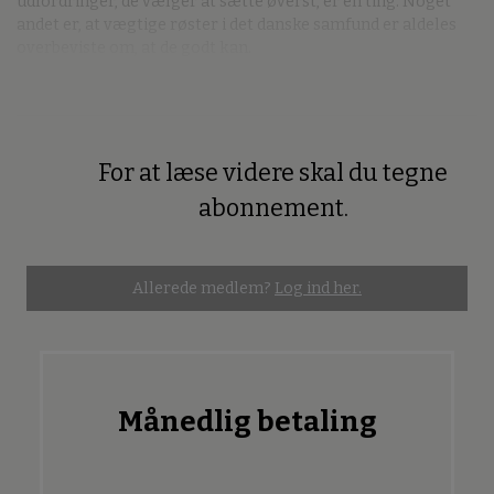
udfordringer, de vælger at sætte øverst, er én ting. Noget
andet er, at vægtige røster i det danske samfund er aldeles
overbeviste om, at de godt
kan.
For at læse videre skal du tegne
Premium
abonnement.
Allerede medlem?
Log ind her.
Månedlig betaling