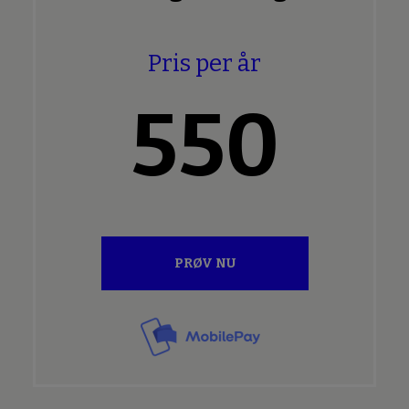
Pris per år
550
PRØV NU