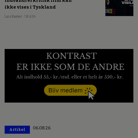
Indvandrerkritisk film kan
ikke vises i Tyskland
Lars Kaaber
/ 18.6.26
06.08.26
Artikel
Premium