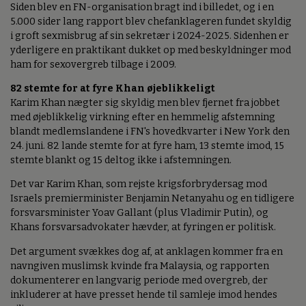
Siden blev en FN-organisation bragt ind i billedet, og i en
5.000 sider lang rapport blev chefanklageren fundet skyldig
i groft sexmisbrug af sin sekretær i 2024-2025. Sidenhen er
yderligere en praktikant dukket op med beskyldninger mod
ham for sexovergreb tilbage i 2009.
82 stemte for at fyre Khan øjeblikkeligt
Karim Khan nægter sig skyldig men blev fjernet fra jobbet
med øjeblikkelig virkning efter en hemmelig afstemning
blandt medlemslandene i FN's hovedkvarter i New York den
24. juni. 82 lande stemte for at fyre ham, 13 stemte imod, 15
stemte blankt og 15 deltog ikke i afstemningen.
Det var Karim Khan, som rejste krigsforbrydersag mod
Israels premierminister Benjamin Netanyahu og en tidligere
forsvarsminister Yoav Gallant (plus Vladimir Putin), og
Khans forsvarsadvokater hævder, at fyringen er politisk.
Det argument svækkes dog af, at anklagen kommer fra en
navngiven muslimsk kvinde fra Malaysia, og rapporten
dokumenterer en langvarig periode med overgreb, der
inkluderer at have presset hende til samleje imod hendes