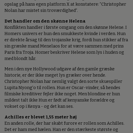
opslag på hans egen platform X at konstatere: ”Christopher
Nolan har mistet sin troværdighed”.
Det handler om den skønne Helena
Konflikten handler i første omgang om den skønne Helene. I
Homers univers er hun den smukkeste kvinde i verden. Hun
er direkte årsag til den trojanske krig, fordi hun stikker af fra
sin græske mand Menelaos for at være sammen med prins
Paris fra Troja. Homer beskriver Helene som lys i huden og
med blondt hår.
Men i den nye Hollywood udgave af den gamle græske
historie, er der ikke meget lys græker over hende.
Christopher Nolan har nemlig valgt den sorte skuespiller
Lupita Nyong'o til rollen. Hun er Oscar-vinder, så hendes
filmiske kreditiver fejler ikke noget. Men blondine er hun
mildest talt ikke Hun er født af kenyanske forældre og
vokset op i Kenya - og det kan ses.
Achilles er blevet 1,55 meter høj
En anden rolle, der har skabt furore er rollen som Achilles.
Det er ham med hælen. Han er den stærkeste største og