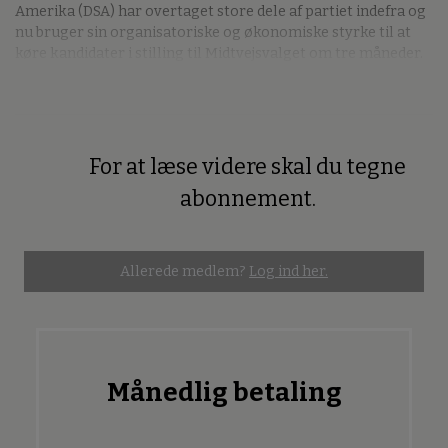
Amerika (DSA) har overtaget store dele af partiet indefra og
nu bruger sin organisatoriske og økonomiske styrke til at
køre kandidater i stilling til Midtvejsvalget om tre måneder.
For at læse videre skal du tegne
Premium
abonnement.
Allerede medlem?
Log ind her.
Månedlig betaling