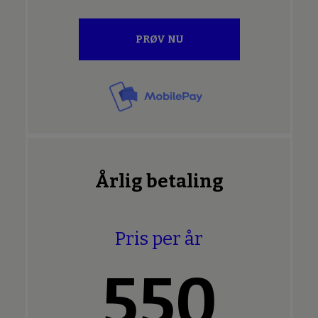
PRØV NU
Årlig betaling
Pris per år
550