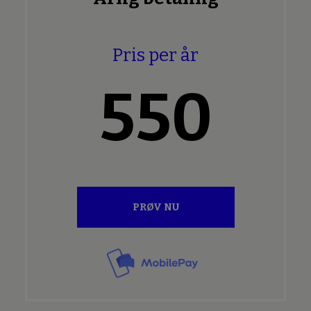
Pris per år
550
PRØV NU