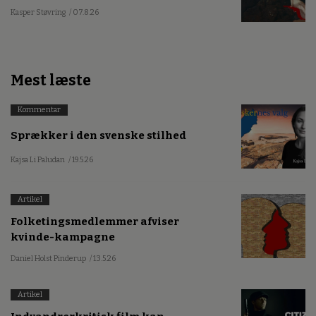
Kasper Støvring
/ 07.8.26
Mest læste
Kommentar
Sprækker i den svenske stilhed
Kajsa Li Paludan
/ 19.5.26
Artikel
Folketingsmedlemmer afviser
kvinde-kampagne
Daniel Holst Pinderup
/ 13.5.26
Artikel