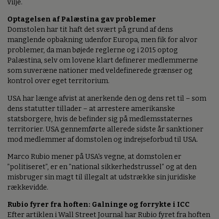
vilje.
Optagelsen af Palæstina gav problemer
Domstolen har tit haft det svært på grund af dens
manglende opbakning udenfor Europa, men fik for alvor
problemer, da man bøjede reglerne og i 2015 optog
Palæstina, selv om lovene klart definerer medlemmerne
som suveræne nationer med veldefinerede grænser og
kontrol over eget territorium.
USA har længe afvist at anerkende den og dens ret til – som
dens statutter tillader – at arrestere amerikanske
statsborgere, hvis de befinder sig på medlemsstaternes
territorier. USA gennemførte allerede sidste år sanktioner
mod medlemmer af domstolen og indrejseforbud til USA.
Marco Rubio mener på USA's vegne, at domstolen er
”politiseret”, er en ”national sikkerhedstrussel” og at den
misbruger sin magt til illegalt at udstrække sin juridiske
rækkevidde.
Rubio fyrer fra hoften: Galninge og forrykte i ICC
Efter artiklen i Wall Street Journal har Rubio fyret fra hoften