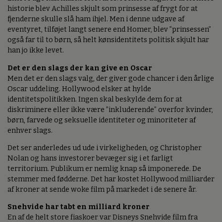
historie blev Achilles skjult som prinsesse af frygt for at
fjenderne skulle slå ham ihjel. Men i denne udgave af
eventyret, tilføjet langt senere end Homer, blev ”prinsessen”
også far til to børn, så helt kønsidentitets politisk skjult har
han jo ikke levet.
Det er den slags der kan give en Oscar
Men det er den slags valg, der giver gode chancer i den årlige
Oscar uddeling. Hollywood elsker at hylde
identitetspolitikken. Ingen skal beskylde dem for at
diskriminere eller ikke være ”inkluderende” overfor kvinder,
børn, farvede og seksuelle identiteter og minoriteter af
enhver slags.
Det ser anderledes ud ude i virkeligheden, og Christopher
Nolan og hans investorer bevæger sig i et farligt
territorium. Publikum er nemlig knap så imponerede. De
stemmer med fødderne. Det har kostet Hollywood milliarder
af kroner at sende woke film på markedet i de senere år.
Snehvide har tabt en milliard kroner
En af de helt store fiaskoer var Disneys Snehvide film fra