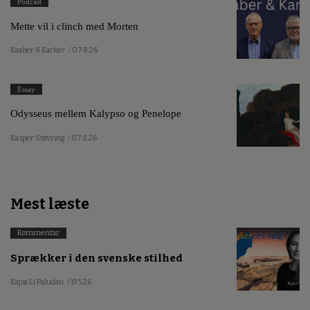
Podcast
Mette vil i clinch med Morten
Kaaber & Karker
/ 07.8.26
Essay
Odysseus mellem Kalypso og Penelope
Kasper Støvring
/ 07.8.26
Mest læste
Kommentar
Sprækker i den svenske stilhed
Kajsa Li Paludan
/ 19.5.26