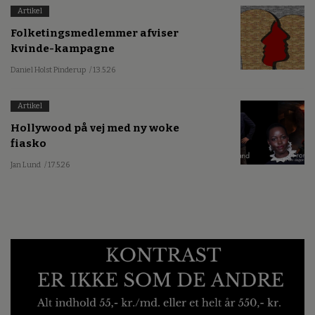
Artikel
Folketingsmedlemmer afviser
kvinde-kampagne
Daniel Holst Pinderup
/ 13.5.26
Artikel
Hollywood på vej med ny woke
fiasko
Jan Lund
/ 17.5.26