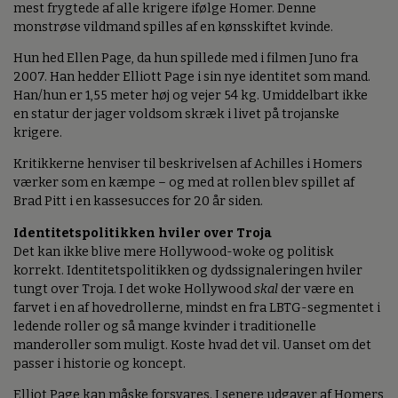
mest frygtede af alle krigere ifølge Homer. Denne
monstrøse vildmand spilles af en kønsskiftet kvinde.
Hun hed Ellen Page, da hun spillede med i filmen Juno fra
2007. Han hedder Elliott Page i sin nye identitet som mand.
Han/hun er 1,55 meter høj og vejer 54 kg. Umiddelbart ikke
en statur der jager voldsom skræk i livet på trojanske
krigere.
Kritikkerne henviser til beskrivelsen af Achilles i Homers
værker som en kæmpe – og med at rollen blev spillet af
Brad Pitt i en kassesucces for 20 år siden.
Identitetspolitikken hviler over Troja
Det kan ikke blive mere Hollywood-woke og politisk
korrekt. Identitetspolitikken og dydssignaleringen hviler
tungt over Troja. I det woke Hollywood
skal
der være en
farvet i en af hovedrollerne, mindst en fra LBTG-segmentet i
ledende roller og så mange kvinder i traditionelle
manderoller som muligt. Koste hvad det vil. Uanset om det
passer i historie og koncept.
Elliot Page kan måske forsvares. I senere udgaver af Homers