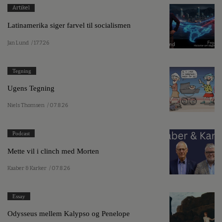
Artikel
Latinamerika siger farvel til socialismen
Jan Lund
/ 17.7.26
Tegning
Ugens Tegning
Niels Thomsen
/ 07.8.26
Podcast
Mette vil i clinch med Morten
Kaaber & Karker
/ 07.8.26
Essay
Odysseus mellem Kalypso og Penelope