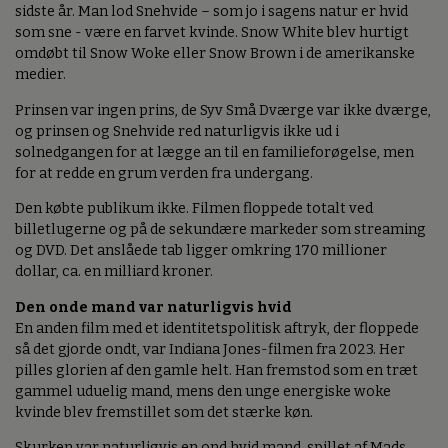
sidste år. Man lod Snehvide – som jo i sagens natur er hvid
som sne - være en farvet kvinde. Snow White blev hurtigt
omdøbt til Snow Woke eller Snow Brown i de amerikanske
medier.
Prinsen var ingen prins, de Syv Små Dværge var ikke dværge,
og prinsen og Snehvide red naturligvis ikke ud i
solnedgangen for at lægge an til en familieforøgelse, men
for at redde en grum verden fra undergang.
Den købte publikum ikke. Filmen floppede totalt ved
billetlugerne og på de sekundære markeder som streaming
og DVD. Det anslåede tab ligger omkring 170 millioner
dollar, ca. en milliard kroner.
Den onde mand var naturligvis hvid
En anden film med et identitetspolitisk aftryk, der floppede
så det gjorde ondt, var Indiana Jones-filmen fra 2023. Her
pilles glorien af den gamle helt. Han fremstod som en træt
gammel uduelig mand, mens den unge energiske woke
kvinde blev fremstillet som det stærke køn.
Skurken var naturligvis en ond hvid mand, spillet af Mads