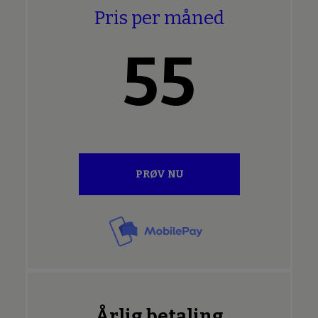
Pris per måned
55
PRØV NU
Årlig betaling