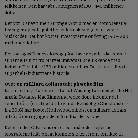
Mikkelsen. Den har tabt i omegnen af 130 – 140 millioner
dollars.
Der var Disneyfilmen Strange World med en homoseksuel
teenager og hele paletten af klimabevægelsens woke
budskader. Det har kostet investorerne omkring 190 – 200
millioner dollars.
Der var også Disneys forsøg på at lave en politiske korrekt
superhelts film fra Marvel universet udelukkende med
kvinder. Den tabte 170 millioner dollars. Det største flop i
superhelt-industriens historie.
Over en milliard dollars tabt på woke film
Listen er lang, Tallene er store. I Washington mediet The Hill
anslår Douglas MacKinnon, at woke flops indenfor det
seneste årti (en af de første var de kvindelige Ghostbusters
fra 2016) har kostet Hollywood mindst en milliard dollars -
altså på den rigtige side af 6 milliarder kroner.
Det er inden Odysseus om et par måneder sejler ud i
biograferne i håb om at komme sikkert hjem, om ikke til