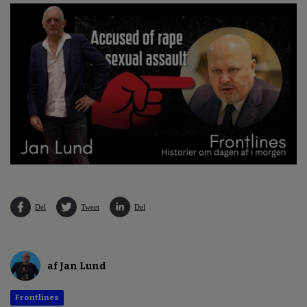
Del
Tweet
Del
af Jan Lund
Frontlines