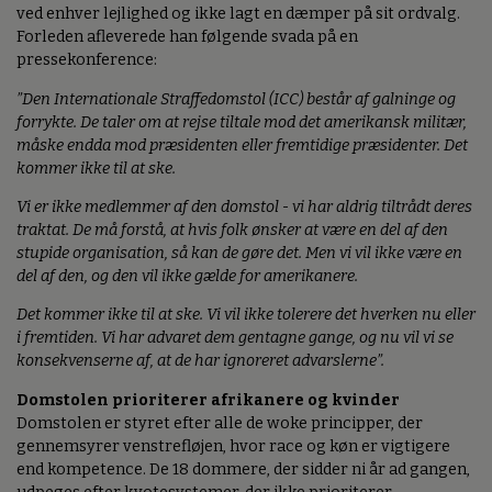
ved enhver lejlighed og ikke lagt en dæmper på sit ordvalg.
Forleden afleverede han følgende svada på en
pressekonference:
”Den Internationale Straffedomstol (ICC) består af galninge og
forrykte. De taler om at rejse tiltale mod det amerikansk militær,
måske endda mod præsidenten eller fremtidige præsidenter. Det
kommer ikke til at ske.
Vi er ikke medlemmer af den domstol - vi har aldrig tiltrådt deres
traktat. De må forstå, at hvis folk ønsker at være en del af den
stupide organisation, så kan de gøre det. Men vi vil ikke være en
del af den, og den vil ikke gælde for amerikanere.
Det kommer ikke til at ske. Vi vil ikke tolerere det hverken nu eller
i fremtiden. Vi har advaret dem gentagne gange, og nu vil vi se
konsekvenserne af, at de har ignoreret advarslerne”.
Domstolen prioriterer afrikanere og kvinder
Domstolen er styret efter alle de woke principper, der
gennemsyrer venstrefløjen, hvor race og køn er vigtigere
end kompetence. De 18 dommere, der sidder ni år ad gangen,