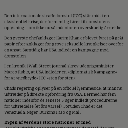
Den internationale straffedomstol (ICC) står midt i en
eksistentiel krise, der formentlig fører til domstolens
opløsning – om ikke nu så indenfor en overskuelig årrække.
Den øverste chefanklager Karim Khan er blevet fyret på gråt
papir efter anklager for grove seksuelle krænkelser overfor
en ansat. Samtidig har USA indledt en kampagne mod
domstolen.
I en kronik i Wall Street Journal skrev udenrigsminister
Marco Rubio, at USA indleder en »diplomatisk kampagne«
for at »nedbryde« ICC »sten for sten«.
Chads regering oplyser på en officiel hjemmeside, at man nu
udtræder på direkte opfordring fra USA. Dermed har fem
nationer indenfor de seneste 5 uger indledt procedurerne
for udtrædelse (et års varsel). Foruden Chad er det
Venezuela, Niger, Burkina Faso og Mali.
Ingen af verdens store nationer er med