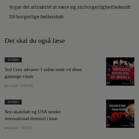
Vi gør det attraktivt at være sig sin borgerlighed bekendt.
Dit borgerlige fællesskab
Det skal du også læse
Artikel
Ted Cruz advarer: I sidste ende vil disse
galninge vinde
Jan Lund
/ 06.8.26
Artikel
Sex-skandale og USA sender
international domstol i knæ
Jan Lund
/ 30.7.26