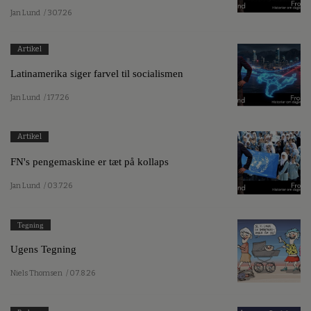
Jan Lund
/ 30.7.26
Artikel
Latinamerika siger farvel til socialismen
Jan Lund
/ 17.7.26
Artikel
FN's pengemaskine er tæt på kollaps
Jan Lund
/ 03.7.26
Tegning
Ugens Tegning
Niels Thomsen
/ 07.8.26