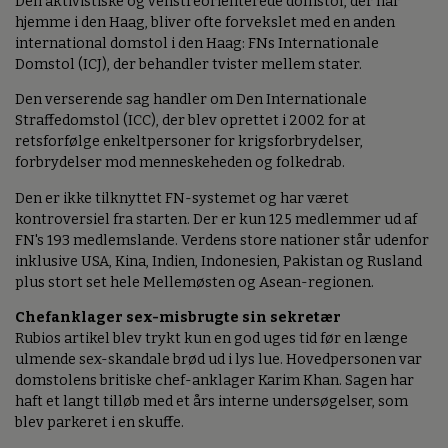
Den aktivistiske og venstreorienterede domstol, der har
hjemme i den Haag, bliver ofte forvekslet med en anden
international domstol i den Haag: FNs Internationale
Domstol (ICJ), der behandler tvister mellem stater.
Den verserende sag handler om Den Internationale
Straffedomstol (ICC), der blev oprettet i 2002 for at
retsforfølge enkeltpersoner for krigsforbrydelser,
forbrydelser mod menneskeheden og folkedrab.
Den er ikke tilknyttet FN-systemet og har været
kontroversiel fra starten. Der er kun 125 medlemmer ud af
FN's 193 medlemslande. Verdens store nationer står udenfor
inklusive USA, Kina, Indien, Indonesien, Pakistan og Rusland
plus stort set hele Mellemøsten og Asean-regionen.
Chefanklager sex-misbrugte sin sekretær
Rubios artikel blev trykt kun en god uges tid før en længe
ulmende sex-skandale brød ud i lys lue. Hovedpersonen var
domstolens britiske chef-anklager Karim Khan. Sagen har
haft et langt tilløb med et års interne undersøgelser, som
blev parkeret i en skuffe.