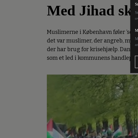
Med Jihad ska
S
S
o
M
Muslimerne i København føler ’sorg’. 
M
det var muslimer, der angreb, myrd
a
der har brug for krisehjælp. Dansk
som et led i kommunens handleplan