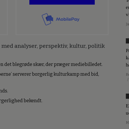
T
e
v
J
med analyser, perspektiv, kultur, politik
P
k
den det blegrøde skær, der præger mediebilledet.
h
erne’ serverer borgerlig kulturkamp med bid,
R
/
nds.
borgerlighed bekendt.
E
u
M