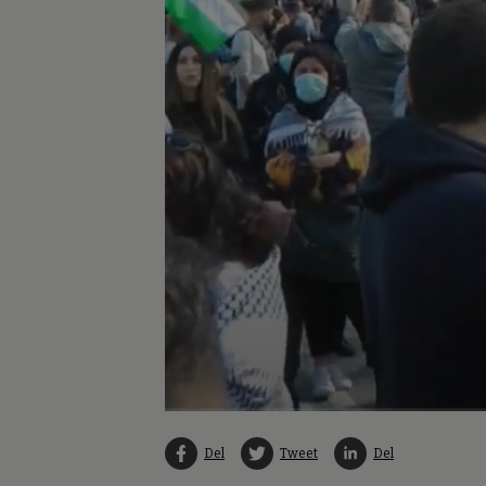
Del
Tweet
Del