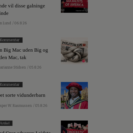
nde vil disse galninge
inde
an Lund
/ 06.8.26
Kommentar
n Big Mac uden Big og
den Mac, tak
arianne Stidsen
/ 05.8.26
Kommentar
et sorte vidunderbarn
esper W. Rasmussen
/ 05.8.26
Artikel