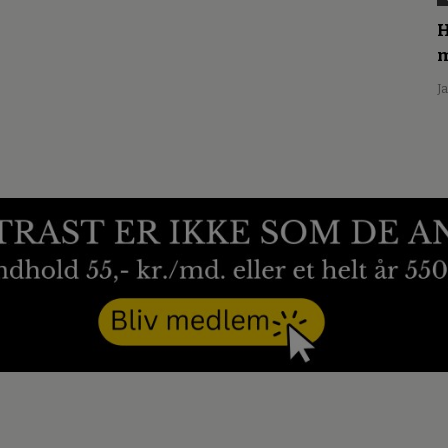
H
m
J