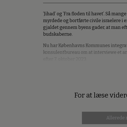
’Jihad’ og ’Fra floden til havet’. Så ma
myrdede og bortførte civile israelere i
gjaldet gennem byens gader, at man eft
budskaberne.
Nu har Københavns Kommunes integrati
konsulentbureau om at interviewe et a
efter 7. oktober 2023.
For at læse vide
Premium
Allerede