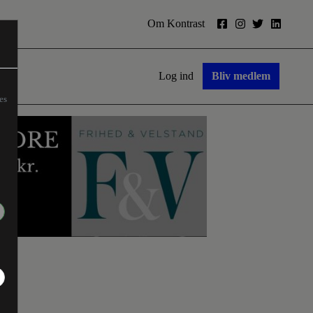
Om Kontrast
Log ind
Bliv medlem
es