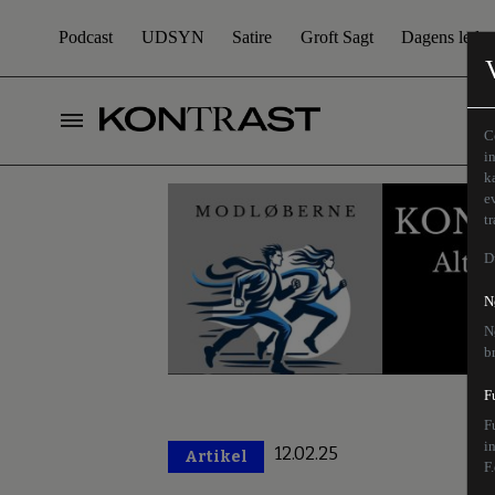
Podcast
UDSYN
Satire
Groft Sagt
Dagens leder
C
i
k
e
t
D
N
N
b
F
F
i
12.02.25
Artikel
Premium
F