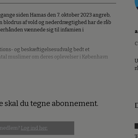
nge gange siden Hamas den 7. oktober 2023 angreb,
 en blodrus af vold og nederdrægtighed har de råb
erhånden vænnede sig til infamien i
a
C
ons- og beskæftigelsesudvalg bedt et
ntal muslimer om deres oplevelser i København
U
r
re skal du tegne abonnement.
D
 medlem?
Log ind her.
T