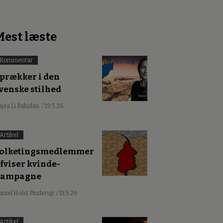
Mest læste
Kommentar
prækker i den
venske stilhed
ajsa Li Paludan
/ 19.5.26
Artikel
olketingsmedlemmer
fviser kvinde-
kampagne
aniel Holst Pinderup
/ 13.5.26
Artikel