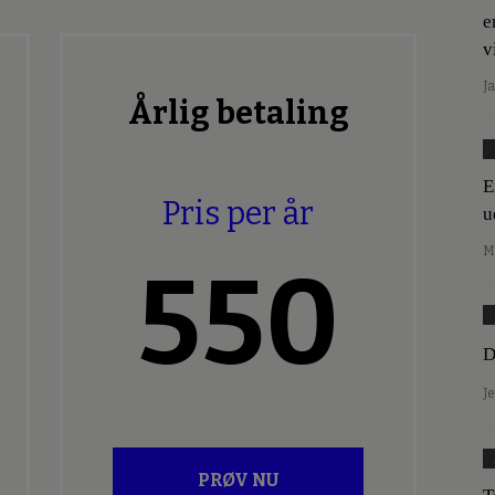
e
v
J
Årlig betaling
E
Pris per år
u
M
550
D
J
PRØV NU