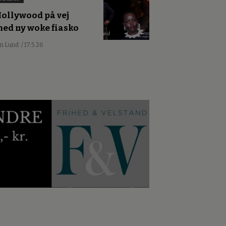
ollywood på vej
ed ny woke fiasko
an Lund
/ 17.5.26