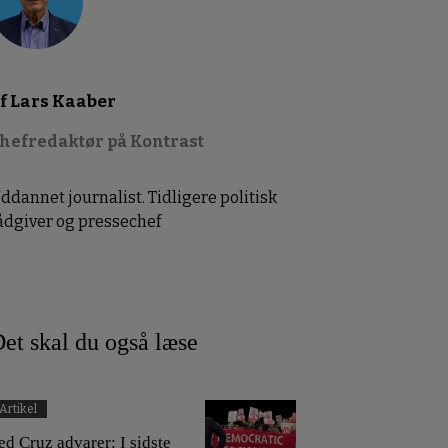
f Lars Kaaber
hefredaktør på Kontrast
ddannet journalist. Tidligere politisk
ådgiver og pressechef
et skal du også læse
Artikel
ed Cruz advarer: I sidste