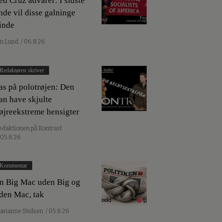
ed Cruz advarer: I sidste
nde vil disse galninge
inde
an Lund
/ 06.8.26
Redaktøren skriver
as på polotrøjen: Den
an have skjulte
øjreekstreme hensigter
edaktionen på Kontrast
 05.8.26
Kommentar
n Big Mac uden Big og
den Mac, tak
arianne Stidsen
/ 05.8.26