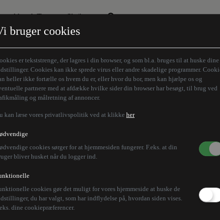
Aktuelt Tema
Skribenter
Vi bruger cookies
Den borgelige brille
Alle vores skribenter
Remigration
Modløberne
ookies er tekststrenge, der lagres i din browser, og som bl.a. bruges til at huske dine
Humaniora forfra
Z-aksen
ndstillinger. Cookies kan ikke sprede virus eller andre skadelige programmer. Cooki
an heller ikke fortælle os hvem du er, eller hvor du bor, men kan hjælpe os og
Store Danskere
ventuelle partnere med at afdække hvilke sider din browser har besøgt, til brug ved
rafikmåling og målretning af annoncer.
u kan læse vores privatlivspolitik ved at klikke
her
ødvendige
ødvendige cookies sørger for at hjemmesiden fungerer. F.eks. at din
ruger bliver husket når du logger ind.
unktionelle
unktionelle cookies gør det muligt for vores hjemmeside at huske de
ndstillinger, du har valgt, som har indflydelse på, hvordan siden vises.
.eks. dine cookiepræferencer.