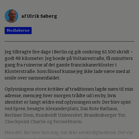
af Ulrik Søberg
Modløberne
Jeg tilbragte fire dage i Berlin og gik omkring 61.500 skridt –
godt 48 kilometer. Jeg boede på Voltairestraße, få minutters
gang fra ruinerne af det gamle franciskanerkloster i
Klosterstraße. Som filosof kunne jeg ikke lade være med at
smile over sammenfaldet.
Oplysningens store kritiker af traditionen lagde navn til min
adresse, mens jeg hver morgen trådte ud i en by, hvis
identitet er langt ældre end oplysningen selv. Der blev spist
ved Spree, besøgte Alexanderplatz, Das Rote Rathaus,
Berliner Dom, Humboldt Universitet, Brandenburger Tor,
Checkpoint Charlie og Fernsehturm.
Men det, der blev hos mig, var ikke seværdighederne. Det var