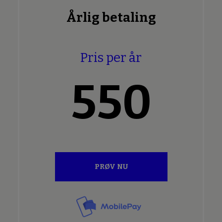
Årlig betaling
Pris per år
550
PRØV NU