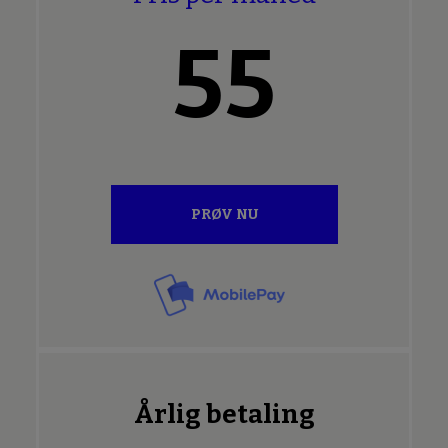
55
PRØV NU
Årlig betaling