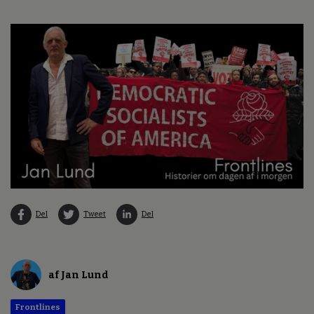
Del
Tweet
Del
af Jan Lund
Frontlines