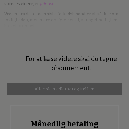
spredes videre, er
fair use
.
Vreden fra det akademiske folkedyb handler altså ikke om
lovligheden, men mere om følelsen af, at noget helligt er
blevet krænket.
For at læse videre skal du tegne
Premium
abonnement.
Allerede medlem?
Log ind her.
Månedlig betaling