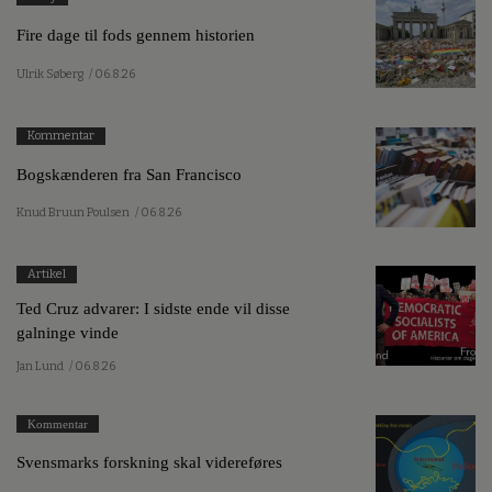
Fire dage til fods gennem historien
Ulrik Søberg
/ 06.8.26
Kommentar
Bogskænderen fra San Francisco
Knud Bruun Poulsen
/ 06.8.26
Artikel
Ted Cruz advarer: I sidste ende vil disse
galninge vinde
Jan Lund
/ 06.8.26
Kommentar
Svensmarks forskning skal videreføres