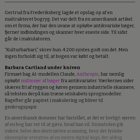
Gertrud fra Frederiksberg lagde et opslag op af en
maltrakteret bogryg. Det var delt fra en amerikansk artikel
om et firma, der har den uvane at opkøbe antikvariske bøger,
fjerner indbindingen og skanner hver eneste side. Til sidst
går de i makulatoren.
“Kulturbarbari,” skrev hun. 4.200 syntes godt om det. Men
ingen forholdt sig til, at bogen var købt og betalt.
Barbara Cartland under kniven
Firmaet bag AI-modellen Claude,
Anthropic
, har nemlig
opkøbt
millioner af bøger
fra antikvariater. Værkernes sider
skæres fri af ryggen og køres gennem industrielle skannere,
så teksten derpå kan træne selskabets sprogmodeller.
Bagefter går papiret i makulering og bliver til
genbrugspapir.
En amerikansk dommer har fastslået, at det er lovligt: ejeren
af en bog har ret til at gøre, hvad han vil. Domstolen gik
videre. Selve den destruktive scanning, hvor det fysiske
eksemplar erstattes af en intern digital kopi, der aldrig