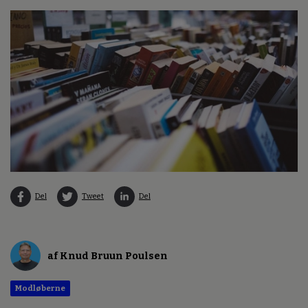
Del
Tweet
Del
af Knud Bruun Poulsen
Modløberne