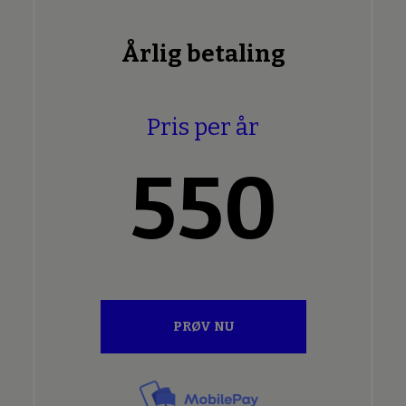
Årlig betaling
Pris per år
550
PRØV NU