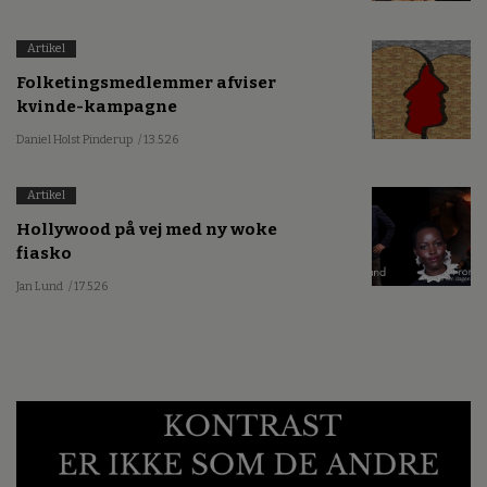
Artikel
Folketingsmedlemmer afviser
kvinde-kampagne
Daniel Holst Pinderup
/ 13.5.26
Artikel
Hollywood på vej med ny woke
fiasko
Jan Lund
/ 17.5.26