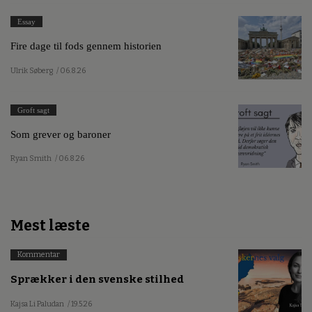
Essay
Fire dage til fods gennem historien
Ulrik Søberg
/ 06.8.26
Groft sagt
Som grever og baroner
Ryan Smith
/ 06.8.26
Mest læste
Kommentar
Sprækker i den svenske stilhed
Kajsa Li Paludan
/ 19.5.26