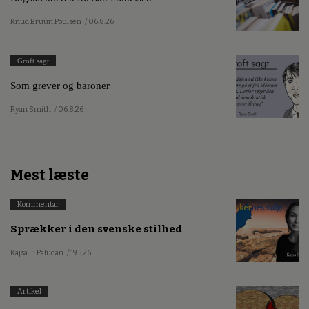
Knud Bruun Poulsen
/ 06.8.26
Groft sagt
Som grever og baroner
Ryan Smith
/ 06.8.26
Mest læste
Kommentar
Sprækker i den svenske stilhed
Kajsa Li Paludan
/ 19.5.26
Artikel