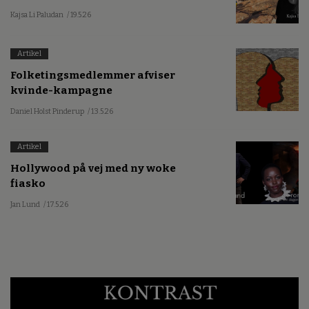
Kajsa Li Paludan
/ 19.5.26
Artikel
Folketingsmedlemmer afviser
kvinde-kampagne
Daniel Holst Pinderup
/ 13.5.26
Artikel
Hollywood på vej med ny woke
fiasko
Jan Lund
/ 17.5.26