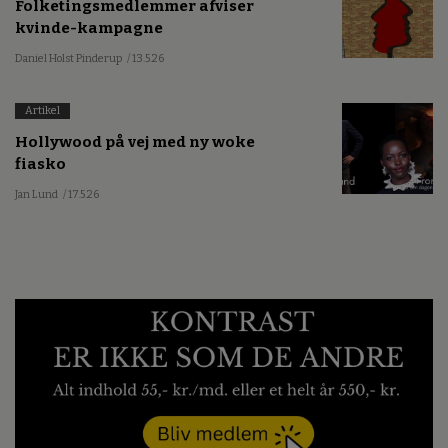
Folketingsmedlemmer afviser
kvinde-kampagne
Daniel Holst Pinderup
/ 13.5.26
Artikel
Hollywood på vej med ny woke
fiasko
Jan Lund
/ 17.5.26