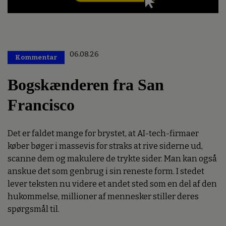
06.08.26
Kommentar
Premium
Bogskænderen fra San
Francisco
Det er faldet mange for brystet, at AI-tech-firmaer
køber bøger i massevis for straks at rive siderne ud,
scanne dem og makulere de trykte sider. Man kan også
anskue det som genbrug i sin reneste form. I stedet
lever teksten nu videre et andet sted som en del af den
hukommelse, millioner af mennesker stiller deres
spørgsmål til.