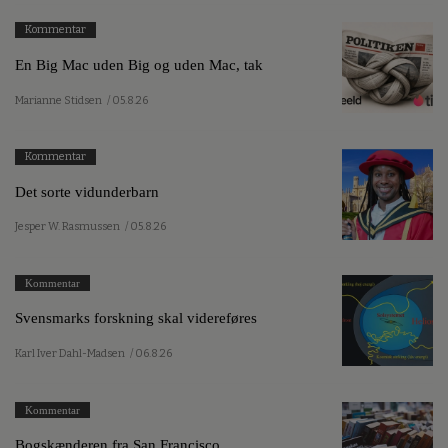
Kommentar
En Big Mac uden Big og uden Mac, tak
Marianne Stidsen
/ 05.8.26
Kommentar
Det sorte vidunderbarn
Jesper W. Rasmussen
/ 05.8.26
Kommentar
Svensmarks forskning skal videreføres
Karl Iver Dahl-Madsen
/ 06.8.26
Kommentar
Bogskænderen fra San Francisco