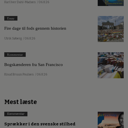
Karl Iver Dahl-Madsen
/ 06.8.26
Essay
Fire dage til fods gennem historien
Ulrik Søberg
/ 06.8.26
Kommentar
Bogskænderen fra San Francisco
Knud Bruun Poulsen
/ 06.8.26
Mest læste
Kommentar
Sprækker i den svenske stilhed