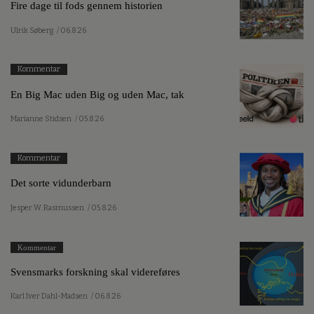
Fire dage til fods gennem historien
Ulrik Søberg
/ 06.8.26
Kommentar
En Big Mac uden Big og uden Mac, tak
Marianne Stidsen
/ 05.8.26
Kommentar
Det sorte vidunderbarn
Jesper W. Rasmussen
/ 05.8.26
Kommentar
Svensmarks forskning skal videreføres
Karl Iver Dahl-Madsen
/ 06.8.26