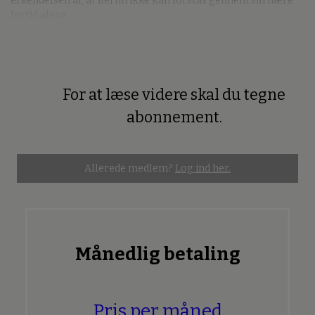
erkendelsen af, at Berlin ikke kan forstås gennem sin nære
fortid alene.
For at læse videre skal du tegne
Premium
abonnement.
Allerede medlem?
Log ind her.
Månedlig betaling
Pris per måned