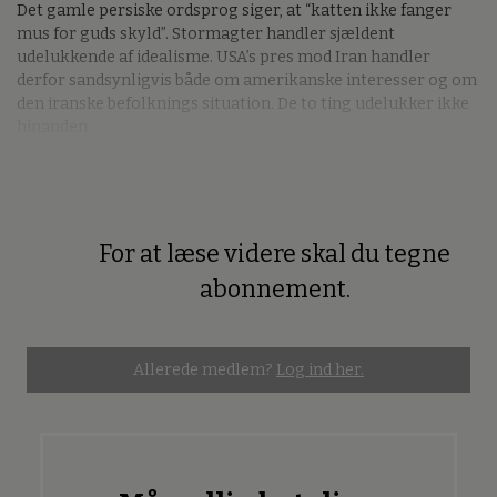
Det gamle persiske ordsprog siger, at “katten ikke fanger
mus for guds skyld”. Stormagter handler sjældent
udelukkende af idealisme. USA’s pres mod Iran handler
derfor sandsynligvis både om amerikanske interesser og om
den iranske befolknings situation. De to ting udelukker ikke
hinanden.
For at læse videre skal du tegne
Premium
abonnement.
Allerede medlem?
Log ind her.