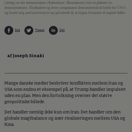
Lørdag var der demonstration i København. Illustrationen viser to plakater fra
demonstrationen. Eksiliranere og deres sympatisører demonstrerede til fordel for USA's
og Israels krig mod præstestyret og opfordrede til, at krigen fortsættes til regimet falder.
Del
Tweet
Del
af Joseph Sinaki
Mange danske medier beskriver konflikten mellem Iran og
USA som endnu et eksempel på, at Trump handler impulsivt
uden en plan. Men den fortolkning overser det større
geopolitiske billede.
Det handler nemlig ikke kun om Iran. Det handler om den
globale magtbalance og især rivaliseringen mellem USA og
Kina.