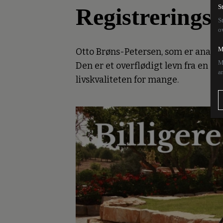
Registreringsa
S
S
o
M
Otto Brøns-Petersen, som er analyse
M
Den er et overflødigt levn fra en a
a
livskvaliteten for mange.