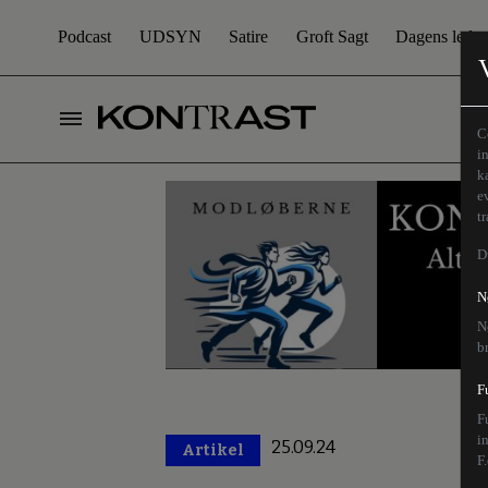
Podcast
UDSYN
Satire
Groft Sagt
Dagens leder
C
i
k
e
t
D
N
N
b
F
F
i
25.09.24
Artikel
Premium
F