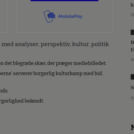
h
U
B
med analyser, perspektiv, kultur, politik
F
K
den det blegrøde skær, der præger mediebilledet.
erne’ serverer borgerlig kulturkamp med bid,
S
nds.
R
borgerlighed bekendt.