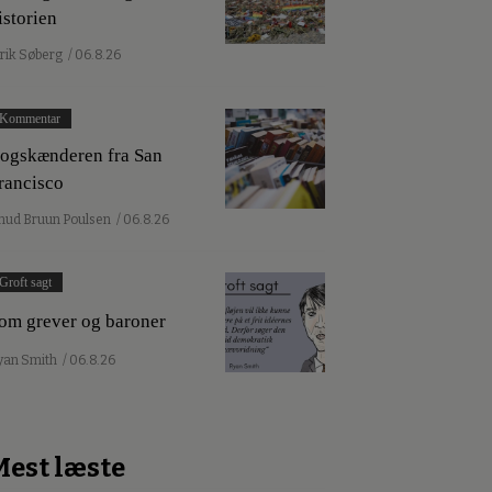
istorien
lrik Søberg
/ 06.8.26
Kommentar
ogskænderen fra San
rancisco
nud Bruun Poulsen
/ 06.8.26
Groft sagt
om grever og baroner
yan Smith
/ 06.8.26
Mest læste