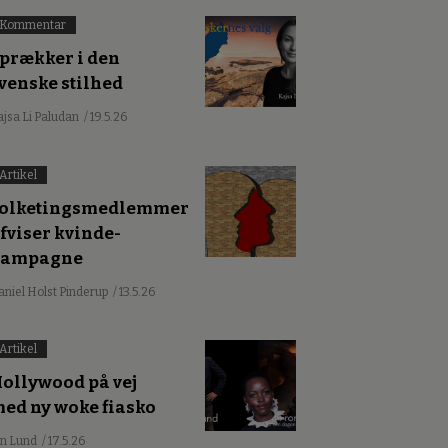
Kommentar
prækker i den
venske stilhed
ajsa Li Paludan
/ 19.5.26
Artikel
olketingsmedlemmer
fviser kvinde-
kampagne
aniel Holst Pinderup
/ 13.5.26
Artikel
ollywood på vej
ed ny woke fiasko
an Lund
/ 17.5.26