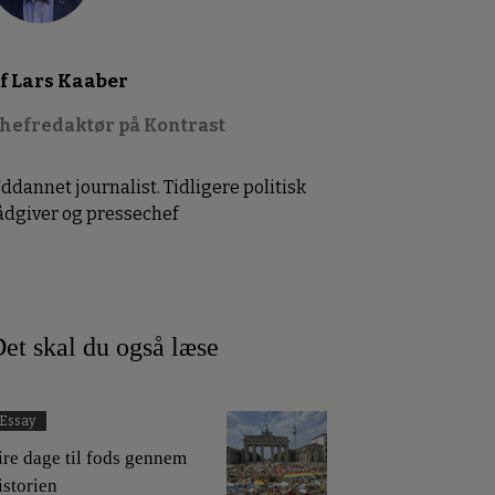
f Lars Kaaber
hefredaktør på Kontrast
ddannet journalist. Tidligere politisk
ådgiver og pressechef
et skal du også læse
Essay
ire dage til fods gennem
istorien