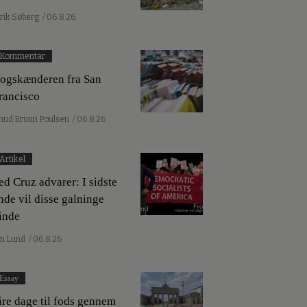
lrik Søberg
/ 06.8.26
Kommentar
ogskænderen fra San
rancisco
nud Bruun Poulsen
/ 06.8.26
Artikel
ed Cruz advarer: I sidste
nde vil disse galninge
inde
an Lund
/ 06.8.26
Essay
ire dage til fods gennem