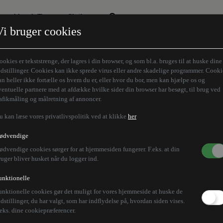
Aktuelt Tema
Skribenter
Vi bruger cookies
Den borgelige brille
Alle vores skribenter
Remigration
Modløberne
ookies er tekststrenge, der lagres i din browser, og som bl.a. bruges til at huske dine
Humaniora forfra
Z-aksen
ndstillinger. Cookies kan ikke sprede virus eller andre skadelige programmer. Cooki
an heller ikke fortælle os hvem du er, eller hvor du bor, men kan hjælpe os og
Store Danskere
ventuelle partnere med at afdække hvilke sider din browser har besøgt, til brug ved
rafikmåling og målretning af annoncer.
u kan læse vores privatlivspolitik ved at klikke
her
ødvendige
ødvendige cookies sørger for at hjemmesiden fungerer. F.eks. at din
ruger bliver husket når du logger ind.
unktionelle
unktionelle cookies gør det muligt for vores hjemmeside at huske de
ndstillinger, du har valgt, som har indflydelse på, hvordan siden vises.
.eks. dine cookiepræferencer.