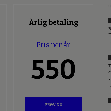
U
Årlig betaling
B
F
Pris per år
K
550
T
e
v
J
PRØV NU
F