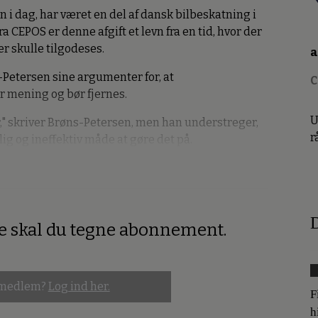
 i dag, har været en del af dansk bilbeskatning i
a CEPOS er denne afgift et levn fra en tid, hvor der
 skulle tilgodeses.
a
-Petersen sine argumenter for, at
C
r mening og bør fjernes.
U
er," skriver Brøns-Petersen, men han understreger,
r
lig og ineffektiv måde at gøre det på.
D
re skal du tegne abonnement.
 medlem?
Log ind her.
F
h