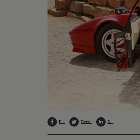
Del
Tweet
Del