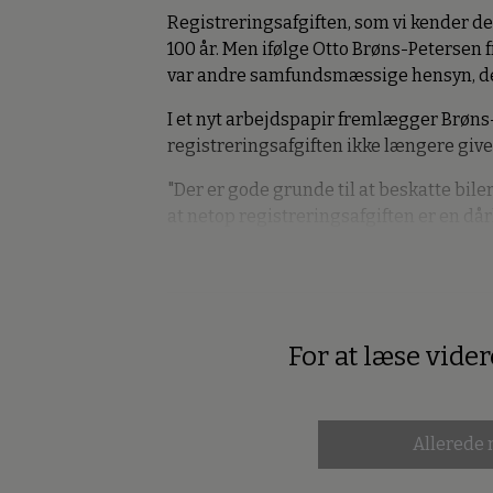
Registreringsafgiften, som vi kender den
100 år. Men ifølge Otto Brøns-Petersen fr
var andre samfundsmæssige hensyn, der
I et nyt arbejdspapir fremlægger Brøns
registreringsafgiften ikke længere give
"Der er gode grunde til at beskatte bil
at netop registreringsafgiften er en dår
For at læse vide
Premium
Allerede