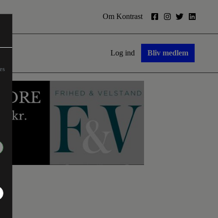
Om Kontrast
Log ind
Bliv medlem
es