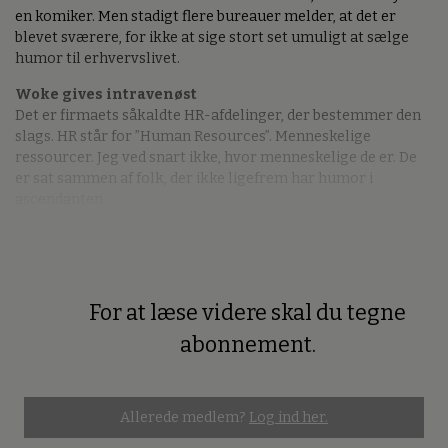
en komiker. Men stadigt flere bureauer melder, at det er
blevet sværere, for ikke at sige stort set umuligt at sælge
humor til erhvervslivet.
Woke gives intravenøst
Det er firmaets såkaldte HR-afdelinger, der bestemmer den
slags. HR står for ”Human Resources”. Menneskelige
ressourcer. Jeg ved snart ikke, hvor menneskelige de er. De
er sat sammen af folk, der ikke ligefrem har humor i
ascendanten.
For at læse videre skal du tegne
Premium
abonnement.
Allerede medlem?
Log ind her.