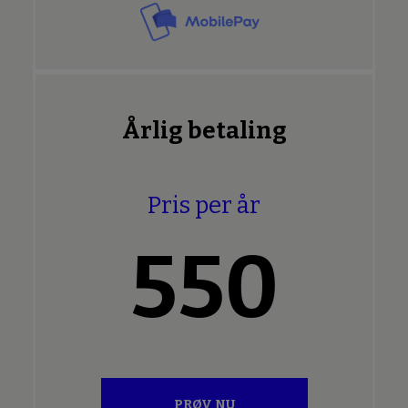
Årlig betaling
Pris per år
550
PRØV NU