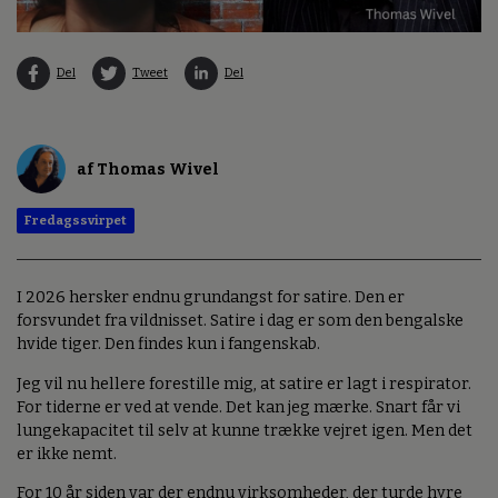
Del
Tweet
Del
af Thomas Wivel
Fredagssvirpet
I 2026 hersker endnu grundangst for satire. Den er
forsvundet fra vildnisset. Satire i dag er som den bengalske
hvide tiger. Den findes kun i fangenskab.
Jeg vil nu hellere forestille mig, at satire er lagt i respirator.
For tiderne er ved at vende. Det kan jeg mærke. Snart får vi
lungekapacitet til selv at kunne trække vejret igen. Men det
er ikke nemt.
For 10 år siden var der endnu virksomheder, der turde hyre