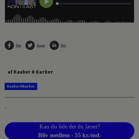
Del
Tweet
Del
af Kaaber & Karker
Kaaber&Karker
-
Kan du lide det du læser?
Bliv medlem - 55 kr./md.