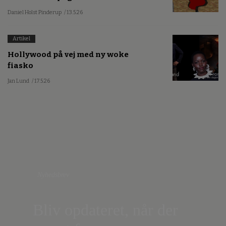
Daniel Holst Pinderup
/ 13.5.26
Artikel
Hollywood på vej med ny woke
fiasko
Jan Lund
/ 17.5.26
Nyhedsbrev
Bliv opdateret, når der