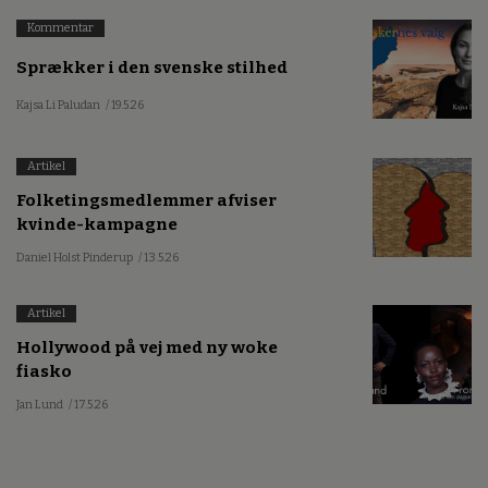
Kommentar
Sprækker i den svenske stilhed
Kajsa Li Paludan
/ 19.5.26
Artikel
Folketingsmedlemmer afviser
kvinde-kampagne
Daniel Holst Pinderup
/ 13.5.26
Artikel
Hollywood på vej med ny woke
fiasko
Jan Lund
/ 17.5.26