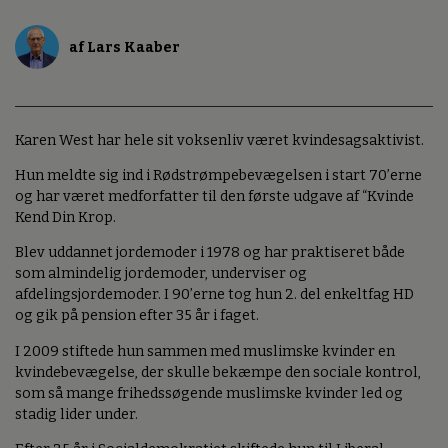
af Lars Kaaber
Karen West har hele sit voksenliv været kvindesagsaktivist.
Hun meldte sig ind i Rødstrømpebevægelsen i start 70’erne
og har været medforfatter til den første udgave af “Kvinde
Kend Din Krop.
Blev uddannet jordemoder i 1978 og har praktiseret både
som almindelig jordemoder, underviser og
afdelingsjordemoder. I 90’erne tog hun 2. del enkeltfag HD
og gik på pension efter 35 år i faget.
I 2009 stiftede hun sammen med muslimske kvinder en
kvindebevægelse, der skulle bekæmpe den sociale kontrol,
som så mange frihedssøgende muslimske kvinder led og
stadig lider under.