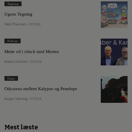
Tegning
Ugens Tegning
Niels Thomsen
/ 07.8.26
Podcast
Mette vil i clinch med Morten
Kaaber & Karker
/ 07.8.26
Essay
Odysseus mellem Kalypso og Penelope
Kasper Støvring
/ 07.8.26
Mest læste