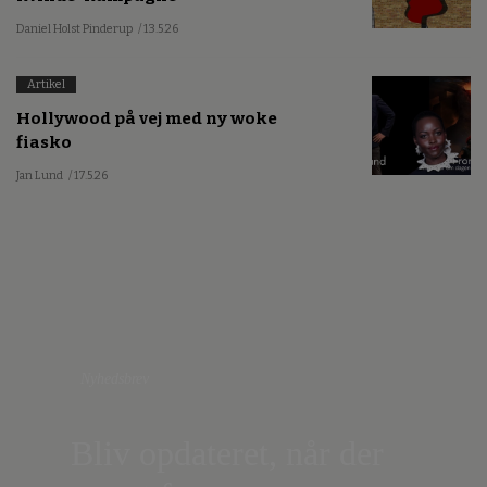
Daniel Holst Pinderup
/ 13.5.26
Artikel
Hollywood på vej med ny woke
fiasko
Jan Lund
/ 17.5.26
Nyhedsbrev
Bliv opdateret, når der