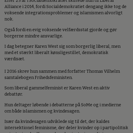
Efter 25 år i Socialdemokratiet skiftede hun til Liberal
Alliance i 2014, fordi Socialdemokratiet dengang ikke tog de
voksende integrationsproblemer og islamismen alvorligt
nok.
Også fordi en evig voksende velfærdsstat gjorde og gør
borgerne mindre ansvarlige.
I dag betegner Karen West sig som borgerlig liberal, men
med et stærkt liberalt kønsligestillet, demokratisk
værdisæt.
I 2016 skrev hun sammen med forfatter Thomas Vilhelm
samtalebogen Frihedsfeministen.
Som liberal gammelfeminist er Karen West en aktiv
debattør.
Hun deltager løbende i debatterne på SoMe og i medierne
om både islamismen og kvindesagen.
Især da kvindesagen udviklede sig til det, der kaldes
intersektionel feminisme, der deler kvinder op i partipolitisk