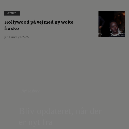
Artikel
Hollywood på vej med ny woke
fiasko
Jan Lund
/ 17.5.26
Nyhedsbrev
Bliv opdateret, når der
er nyt fra