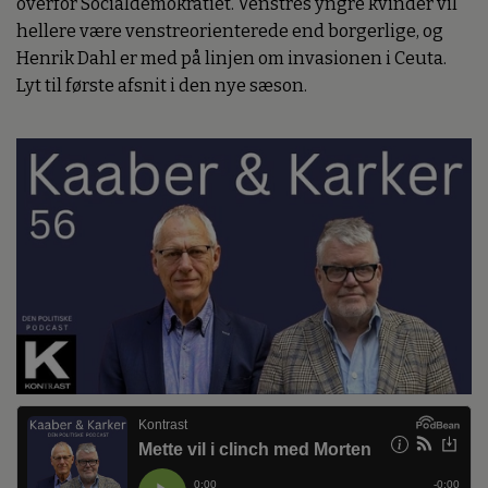
overfor Socialdemokratiet. Venstres yngre kvinder vil
hellere være venstreorienterede end borgerlige, og
Henrik Dahl er med på linjen om invasionen i Ceuta.
Lyt til første afsnit i den nye sæson.