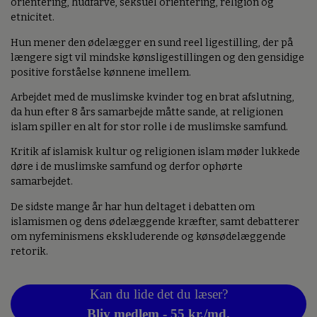
orientering, hudfarve, seksuel orientering, religion og
etnicitet.
Hun mener den ødelægger en sund reel ligestilling, der på
længere sigt vil mindske kønsligestillingen og den gensidige
positive forståelse kønnene imellem.
Arbejdet med de muslimske kvinder tog en brat afslutning,
da hun efter 8 års samarbejde måtte sande, at religionen
islam spiller en alt for stor rolle i de muslimske samfund.
Kritik af islamisk kultur og religionen islam møder lukkede
døre i de muslimske samfund og derfor ophørte
samarbejdet.
De sidste mange år har hun deltaget i debatten om
islamismen og dens ødelæggende kræfter, samt debatterer
om nyfeminismens ekskluderende og kønsødelæggende
retorik.
Kan du lide det du læser?
Bliv medlem - 55 kr./md.