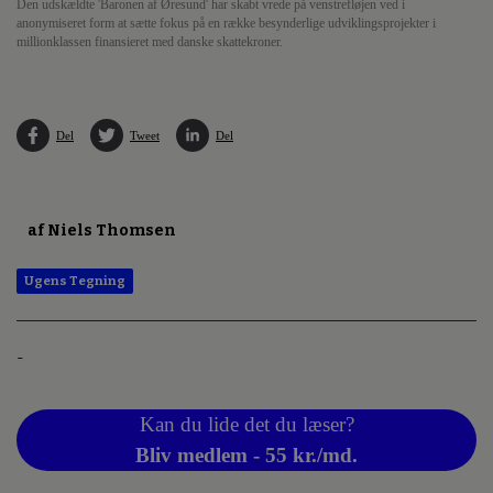
Den udskældte 'Baronen af Øresund' har skabt vrede på venstrefløjen ved i
anonymiseret form at sætte fokus på en række besynderlige udviklingsprojekter i
millionklassen finansieret med danske skattekroner.
Del
Tweet
Del
af Niels Thomsen
Ugens Tegning
-
Kan du lide det du læser?
Bliv medlem - 55 kr./md.