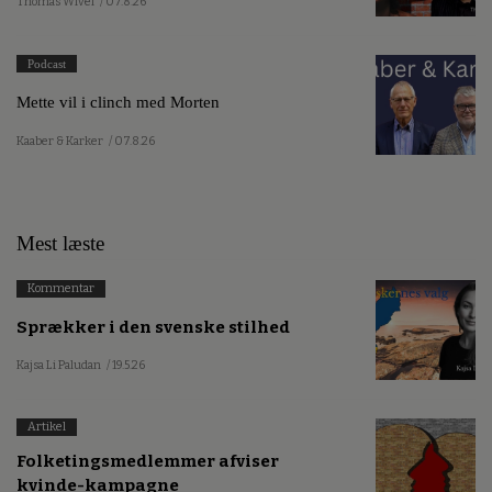
Thomas Wivel
/ 07.8.26
Podcast
Mette vil i clinch med Morten
Kaaber & Karker
/ 07.8.26
Mest læste
Kommentar
Sprækker i den svenske stilhed
Kajsa Li Paludan
/ 19.5.26
Artikel
Folketingsmedlemmer afviser
kvinde-kampagne