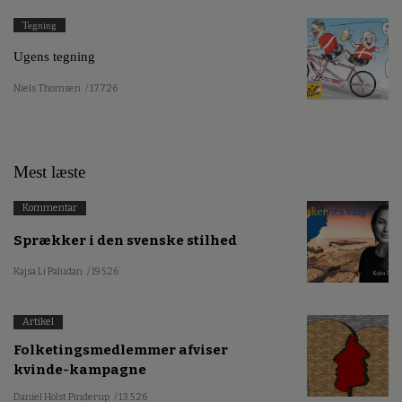
Tegning
Ugens tegning
Niels Thomsen
/ 17.7.26
Mest læste
Kommentar
Sprækker i den svenske stilhed
Kajsa Li Paludan
/ 19.5.26
Artikel
Folketingsmedlemmer afviser
kvinde-kampagne
Daniel Holst Pinderup
/ 13.5.26