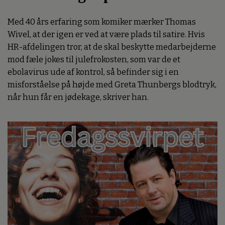
Med 40 års erfaring som komiker mærker Thomas
Wivel, at der igen er ved at være plads til satire. Hvis
HR-afdelingen tror, at de skal beskytte medarbejderne
mod fæle jokes til julefrokosten, som var de et
ebolavirus ude af kontrol, så befinder sig i en
misforståelse på højde med Greta Thunbergs blodtryk,
når hun får en jødekage, skriver han.