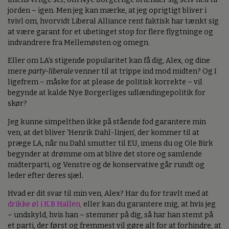
jorden – igen. Men jeg kan mærke, at jeg oprigtigt bliver i
tvivl om, hvorvidt Liberal Alliance rent faktisk har tænkt sig
at være garant for et ubetinget stop for flere flygtninge og
indvandrere fra Mellemøsten og omegn.
Eller om LA’s stigende popularitet kan få dig, Alex, og dine
mere
party-liberale
venner til at trippe ind mod midten? Og I
ligefrem – måske for at please de politisk korrekte – vil
begynde at kalde Nye Borgerliges udlændingepolitik for
skør?
Jeg kunne simpelthen ikke på stående fod garantere min
ven, at det bliver ‘Henrik Dahl-linjen’, der kommer til at
præge LA, når nu Dahl smutter til EU, imens du og Ole Birk
begynder at drømme om at blive det store og samlende
midterparti, og Venstre og de konservative går rundt og
leder efter deres sjæl.
Hvad er dit svar til min ven, Alex? Har du for travlt med at
drikke øl i K.B Hallen,
eller kan du garantere mig, at hvis jeg
– undskyld, hvis han – stemmer på dig, så har han stemt på
et parti, der først og fremmest vil gøre alt for at forhindre, at