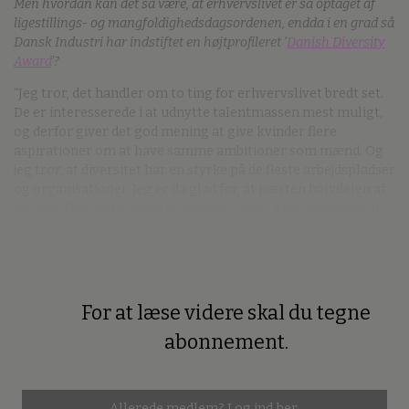
Men hvordan kan det så være, at erhvervslivet er så optaget af
ligestillings- og mangfoldighedsdagsordenen, endda i en grad så
Dansk Industri har indstiftet en højtprofileret ‘
Danish Diversity
Award
’?
“Jeg tror, det handler om to ting for erhvervslivet bredt set.
De er interesserede i at udnytte talentmassen mest muligt,
og derfor giver det god mening at give kvinder flere
aspirationer om at have samme ambitioner som mænd. Og
jeg tror, at diversitet har en styrke på de fleste arbejdspladser
og organisationer. Jeg er da glad for, at næsten halvdelen af
vores folketingsgruppe er kvinder,” siger Alex Vanopslagh.
For at læse videre skal du tegne
Premium
abonnement.
Allerede medlem?
Log ind her.