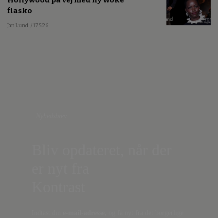
fiasko
Jan Lund
/ 17.5.26
Nyhedsbrev
Bliv opdateret, når der
er nyt fra
Kontrast
Indtast din
e-mail-adresse,
og få nyt fra det borgerlige