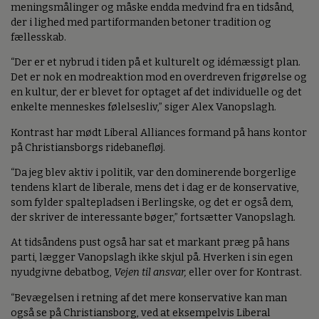
meningsmålinger og måske endda medvind fra en tidsånd,
der i lighed med partiformanden betoner tradition og
fællesskab.
“Der er et nybrud i tiden på et kulturelt og idémæssigt plan.
Det er nok en modreaktion mod en overdreven frigørelse og
en kultur, der er blevet for optaget af det individuelle og det
enkelte menneskes følelsesliv,” siger Alex Vanopslagh.
Kontrast har mødt Liberal Alliances formand på hans kontor
på Christiansborgs ridebanefløj.
“Da jeg blev aktiv i politik, var den dominerende borgerlige
tendens klart de liberale, mens det i dag er de konservative,
som fylder spaltepladsen i Berlingske, og det er også dem,
der skriver de interessante bøger,” fortsætter Vanopslagh.
At tidsåndens pust også har sat et markant præg på hans
parti, lægger Vanopslagh ikke skjul på. Hverken i sin egen
nyudgivne debatbog,
Vejen til ansvar,
eller over for Kontrast.
“Bevægelsen i retning af det mere konservative kan man
også se på Christiansborg, ved at eksempelvis Liberal