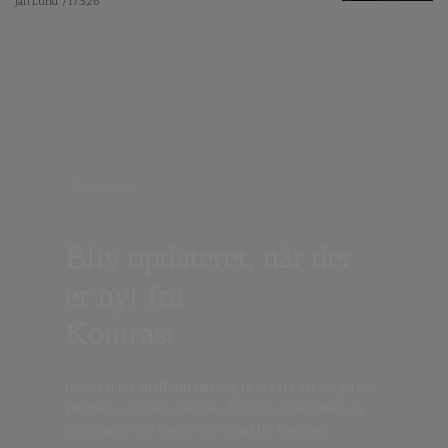
Jan Lund
/ 17.5.26
Nyhedsbrev
Bliv opdateret, når der
er nyt fra
Kontrast
Indtast din
e-mail-adresse,
og få nyt fra det borgerlige
Danmark, artikler, analyser, debatter, anmeldelser og
information om fordele og tilbud fra Kontrast.