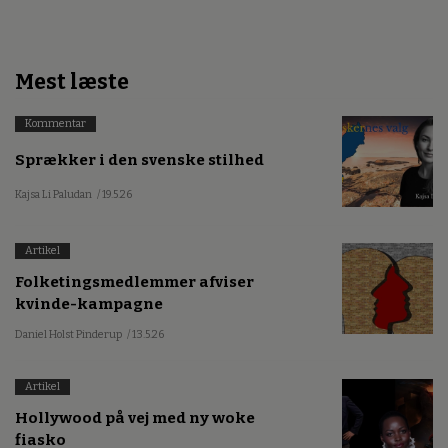
Mest læste
Kommentar
Sprækker i den svenske stilhed
Kajsa Li Paludan
/ 19.5.26
Artikel
Folketingsmedlemmer afviser
kvinde-kampagne
Daniel Holst Pinderup
/ 13.5.26
Artikel
Hollywood på vej med ny woke
fiasko