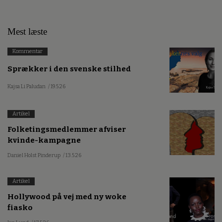
Mest læste
Kommentar
Sprækker i den svenske stilhed
Kajsa Li Paludan
/ 19.5.26
Artikel
Folketingsmedlemmer afviser
kvinde-kampagne
Daniel Holst Pinderup
/ 13.5.26
Artikel
Hollywood på vej med ny woke
fiasko