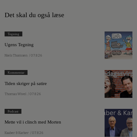
Det skal du også læse
Tegning
Ugens Tegning
Niels Thomsen
/ 07.8.26
Kommentar
Tiden skriger på satire
Thomas Wivel
/ 07.8.26
Podcast
Mette vil i clinch med Morten
Kaaber & Karker
/ 07.8.26