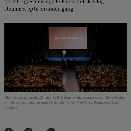
ud af tre gæster var gode. Konceptet skal dog
strammes op til en anden gang.
Alex Vanopslagh onsdag 21. juni i K.B. Hallen, i øvrigt samme sted som idolet Jordan
B. Peterson har optrådt på turné i Danmark. (Fotos: Mads Claus Rasmussen/Ritzau
Scanpix)