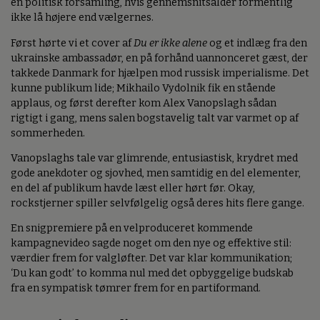
en politisk forsamling, hvis gennemsnitsalder formentlig
ikke lå højere end vælgernes.
Først hørte vi et cover af
Du er ikke alene
og et indlæg fra den
ukrainske ambassadør, en på forhånd uannonceret gæst, der
takkede Danmark for hjælpen mod russisk imperialisme. Det
kunne publikum lide; Mikhailo Vydolnik fik en stående
applaus, og først derefter kom Alex Vanopslagh sådan
rigtigt i gang, mens salen bogstavelig talt var varmet op af
sommerheden.
Vanopslaghs tale var glimrende, entusiastisk, krydret med
gode anekdoter og sjovhed, men samtidig en del elementer,
en del af publikum havde læst eller hørt før. Okay,
rockstjerner spiller selvfølgelig også deres hits flere gange.
En snigpremiere på en velproduceret kommende
kampagnevideo sagde noget om den nye og effektive stil:
værdier frem for valgløfter. Det var klar kommunikation;
‘Du kan godt’ to komma nul med det opbyggelige budskab
fra en sympatisk tømrer frem for en partiformand.