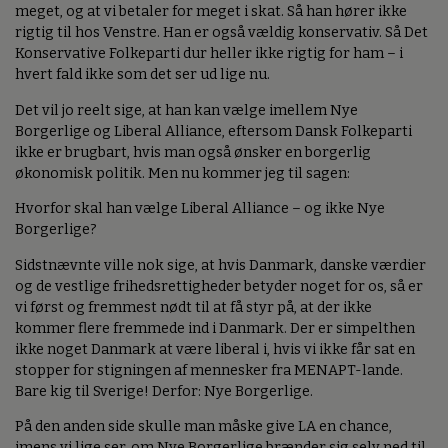
meget, og at vi betaler for meget i skat. Så han hører ikke
rigtig til hos Venstre. Han er også vældig konservativ. Så Det
Konservative Folkeparti dur heller ikke rigtig for ham – i
hvert fald ikke som det ser ud lige nu.
Det vil jo reelt sige, at han kan vælge imellem Nye
Borgerlige og Liberal Alliance, eftersom Dansk Folkeparti
ikke er brugbart, hvis man også ønsker en borgerlig
økonomisk politik. Men nu kommer jeg til sagen:
Hvorfor skal han vælge Liberal Alliance – og ikke Nye
Borgerlige?
Sidstnævnte ville nok sige, at hvis Danmark, danske værdier
og de vestlige frihedsrettigheder betyder noget for os, så er
vi først og fremmest nødt til at få styr på, at der ikke
kommer flere fremmede ind i Danmark. Der er simpelthen
ikke noget Danmark at være liberal i, hvis vi ikke får sat en
stopper for stigningen af mennesker fra MENAPT-lande.
Bare kig til Sverige! Derfor: Nye Borgerlige.
På den anden side skulle man måske give LA en chance,
imens vi lige ser, om Nye Borgerlige brænder sig selv ned til