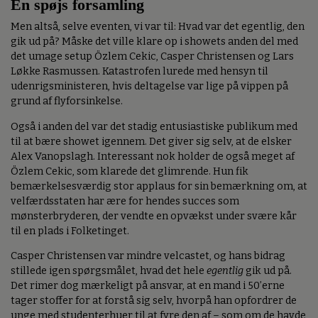
En spøjs forsamling
Men altså, selve eventen, vi var til: Hvad var det egentlig, den
gik ud på? Måske det ville klare op i showets anden del med
det umage setup Özlem Cekic, Casper Christensen og Lars
Løkke Rasmussen. Katastrofen lurede med hensyn til
udenrigsministeren, hvis deltagelse var lige på vippen på
grund af flyforsinkelse.
Også i anden del var det stadig entusiastiske publikum med
til at bære showet igennem. Det giver sig selv, at de elsker
Alex Vanopslagh. Interessant nok holder de også meget af
Özlem Cekic, som klarede det glimrende. Hun fik
bemærkelsesværdig stor applaus for sin bemærkning om, at
velfærdsstaten har ære for hendes succes som
mønsterbryderen, der vendte en opvækst under svære kår
til en plads i Folketinget.
Casper Christensen var mindre velcastet, og hans bidrag
stillede igen spørgsmålet, hvad det hele
egentlig
gik ud på.
Det rimer dog mærkeligt på ansvar, at en mand i 50’erne
tager stoffer for at forstå sig selv, hvorpå han opfordrer de
unge med studenterhuer til at fyre den af – som om de havde