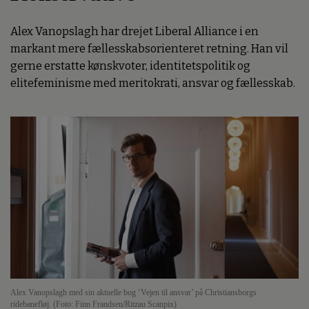
Alex Vanopslagh har drejet Liberal Alliance i en
markant mere fællesskabsorienteret retning. Han vil
gerne erstatte kønskvoter, identitetspolitik og
elitefeminisme med meritokrati, ansvar og fællesskab.
Alex Vanopslagh med sin aktuelle bog ‘Vejen til ansvar’ på Christiansborgs
ridebanefløj. (Foto: Finn Frandsen/Ritzau Scanpix)