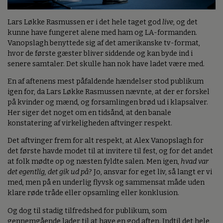
Lars Løkke Rasmussen er i det hele taget god
live
, og det
kunne have fungeret alene med ham og LA-formanden.
Vanopslagh benyttede sig af det amerikanske tv-format,
hvor de første gæster bliver siddende og kan byde ind i
senere samtaler. Det skulle han nok have ladet være med.
En af aftenens mest påfaldende hændelser stod publikum
igen for, da Lars Løkke Rasmussen nævnte, at der er forskel
på kvinder og mænd, og forsamlingen brød ud i klapsalver.
Her siger det noget om en tidsånd, at den banale
konstatering af virkeligheden aftvinger respekt.
Det aftvinger frem for alt respekt, at Alex Vanopslagh for
det første havde modet til at invitere til fest, og for det andet
at folk mødte op og næsten fyldte salen. Men igen,
hvad var
det egentlig, det gik ud på
? Jo, ansvar for eget liv, så langt er vi
med, men på en underlig flyvsk og sammensat måde uden
klare røde tråde eller opsamling eller konklusion.
Og dog til stadig tilfredshed for publikum, som
gennemgående lader til at have en god aften. Indtil det hele