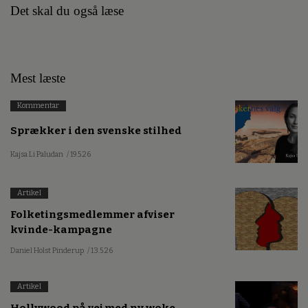
Det skal du også læse
Mest læste
Kommentar
Sprækker i den svenske stilhed
Kajsa Li Paludan
/ 19.5.26
Artikel
Folketingsmedlemmer afviser
kvinde-kampagne
Daniel Holst Pinderup
/ 13.5.26
Artikel
Hollywood på vej med ny woke