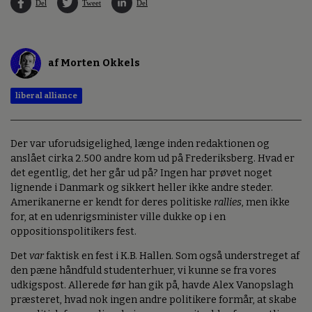
Del
Tweet
Del
af Morten Okkels
liberal alliance
Der var uforudsigelighed, længe inden redaktionen og
anslået cirka 2.500 andre kom ud på Frederiksberg. Hvad er
det egentlig, det her går ud på? Ingen har prøvet noget
lignende i Danmark og sikkert heller ikke andre steder.
Amerikanerne er kendt for deres politiske
rallies
, men ikke
for, at en udenrigsminister ville dukke op i en
oppositionspolitikers fest.
Det
var
faktisk en fest i K.B. Hallen. Som også understreget af
den pæne håndfuld studenterhuer, vi kunne se fra vores
udkigspost. Allerede før han gik på, havde Alex Vanopslagh
præsteret, hvad nok ingen andre politikere formår, at skabe