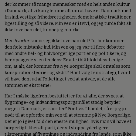
der kommer så mange mennesker med en helt anden kultur
i Danmark, at vi kan glemme alt om at have et Danmark med
frisind, vestlige frihedsrettigheder, demokratiske traditioner,
ligestilling og så videre. Min ven er i tvivl, og jeg turde faktisk
ikke love ham det, kunne jeg mærke.
Men
hvorfor
kunne jeg ikke love ham det? Jo, her kommer
den fæle mistanke ind. Min ven og jeg var til flere debatter
med andre hel- og halvborgerlige partier og politikere, og
her opdagede vi en tendens: Er alle i blå blok blevet enige
om, at alt, der kommer fra Nye Borgerlige skal omtales som
konspirationsteorier og skørt? Har I valgt en strategi, hvor I
vil have dem ud af Folketinget ved at antyde, at de alle
sammen er ekstreme?
Har I måske ligefrem besluttet jer for at alle, der synes, at
flygtninge- og indvandringsspørgsmålet stadig betyder
meget i Danmark, er racister? For hvis I har det, så er jeg jo
nødt til at opfordre min ven til at stemme på Nye Borgerlige.
Det er jo i givet fald den eneste mulighed, hvis man vil have et
borgerligt-liberalt parti, der vil stoppe yderligere
tilstrømning af flygtninge og indvandring fra lande, som ikke