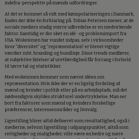
indefra-perspektiv på mænds udfordringer.
At det er kommet så vidt med kønspolariseringen i Danmark,
findes der ikke én forklaring på. Tobias Petersen mener, at de
sociale mediers stadig større udbredelse er en medvirkende
faktor. Samtidig er der sket en idé- og problemimport fra
USA. Wokeismen har vundet indpas, selv i virksomheder
hvor ”diversitet” og ”repræsentation” er blevet vigtige
værdier mht. branding og bundlinje. Disse trends medfører,
at subjektive følelser af uretfærdighed får forrang i forhold
til tørre tal og statistikker.
Med wokeismen kommer som nævnt idéen om
repræsentation. Hvis ikke der er en ligelig fordeling af
mænd og kvinder i politik eller på en arbejdsplads, må det
nødvendigvis skyldes strukturel undertrykkelse. Man ser
bort fra faktorer som mænd og kvinders forskellige
præferencer, interesseområder og livsvalg.
Ligestilling bliver altid defineret som resultatlighed, også i
medierne, selvom ligestilling i udgangspunktet, altså som
rettigheder og muligheder, ville være en bedre og mere