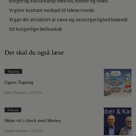
borgerlig kulturkamp med bid, humor og viden.
Vi giver kontant modspil til tidens trends.
Vi gør det attraktivt at være sig sin borgerlighed bekendt.
Dit borgerlige fællesskab
Det skal du også læse
Tegning
Ugens Tegning
Niels Thomsen
/ 07.8.26
Podcast
Mette vil i clinch med Morten
Kaaber & Karker
/ 07.8.26