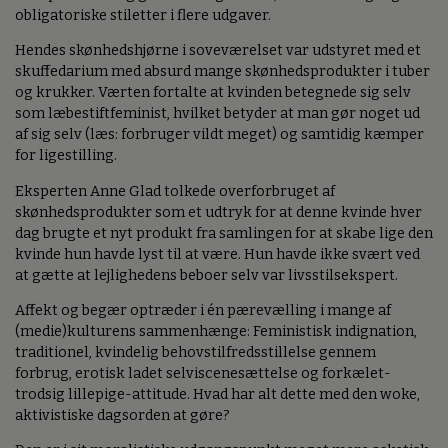
obligatoriske stiletter i flere udgaver.
Hendes skønhedshjørne i soveværelset var udstyret med et
skuffedarium med absurd mange skønhedsprodukter i tuber
og krukker. Værten fortalte at kvinden betegnede sig selv
som læbestiftfeminist, hvilket betyder at man gør noget ud
af sig selv (læs: forbruger vildt meget) og samtidig kæmper
for ligestilling.
Eksperten Anne Glad tolkede overforbruget af
skønhedsprodukter som et udtryk for at denne kvinde hver
dag brugte et nyt produkt fra samlingen for at skabe lige den
kvinde hun havde lyst til at være. Hun havde ikke svært ved
at gætte at lejlighedens beboer selv var livsstilsekspert.
Affekt og begær optræder i én pærevælling i mange af
(medie)kulturens sammenhænge: Feministisk indignation,
traditionel, kvindelig behovstilfredsstillelse gennem
forbrug, erotisk ladet selviscenesættelse og forkælet-
trodsig lillepige-attitude. Hvad har alt dette med den woke,
aktivistiske dagsorden at gøre?