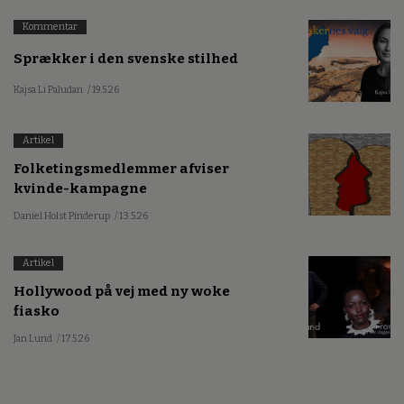
Kommentar
Sprækker i den svenske stilhed
Kajsa Li Paludan
/ 19.5.26
Artikel
Folketingsmedlemmer afviser
kvinde-kampagne
Daniel Holst Pinderup
/ 13.5.26
Artikel
Hollywood på vej med ny woke
fiasko
Jan Lund
/ 17.5.26