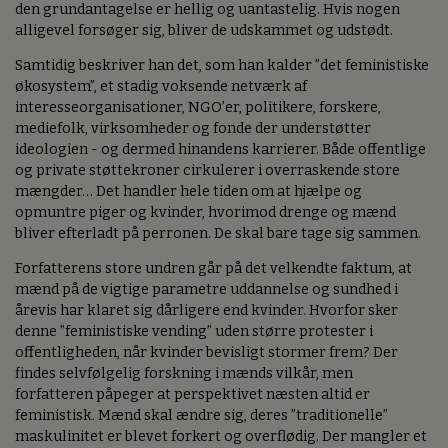
den grundantagelse er hellig og uantastelig. Hvis nogen
alligevel forsøger sig, bliver de udskammet og udstødt.
Samtidig beskriver han det, som han kalder ”det feministiske
økosystem”, et stadig voksende netværk af
interesseorganisationer, NGO’er, politikere, forskere,
mediefolk, virksomheder og fonde der understøtter
ideologien - og dermed hinandens karrierer. Både offentlige
og private støttekroner cirkulerer i overraskende store
mængder… Det handler hele tiden om at hjælpe og
opmuntre piger og kvinder, hvorimod drenge og mænd
bliver efterladt på perronen. De skal bare tage sig sammen.
Forfatterens store undren går på det velkendte faktum, at
mænd på de vigtige parametre uddannelse og sundhed i
årevis har klaret sig dårligere end kvinder. Hvorfor sker
denne ”feministiske vending” uden større protester i
offentligheden, når kvinder bevisligt stormer frem? Der
findes selvfølgelig forskning i mænds vilkår, men
forfatteren påpeger at perspektivet næsten altid er
feministisk. Mænd skal ændre sig, deres ”traditionelle”
maskulinitet er blevet forkert og overflødig. Der mangler et