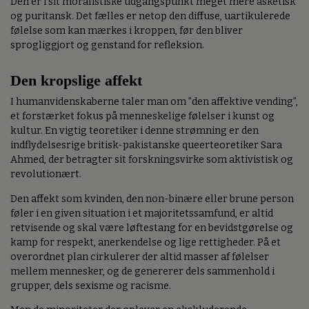
Den er i sit moralistiske udgangspunkt meget mere asketisk
og puritansk. Det fælles er netop den diffuse, uartikulerede
følelse som kan mærkes i kroppen, før den bliver
sprogliggjort og genstand for refleksion.
Den kropslige affekt
I humanvidenskaberne taler man om ”den affektive vending”,
et forstærket fokus på menneskelige følelser i kunst og
kultur. En vigtig teoretiker i denne strømning er den
indflydelsesrige britisk-pakistanske queerteoretiker Sara
Ahmed, der betragter sit forskningsvirke som aktivistisk og
revolutionært.
Den affekt som kvinden, den non-binære eller brune person
føler i en given situation i et majoritetssamfund, er altid
retvisende og skal være løftestang for en bevidstgørelse og
kamp for respekt, anerkendelse og lige rettigheder. På et
overordnet plan cirkulerer der altid masser af følelser
mellem mennesker, og de genererer dels sammenhold i
grupper, dels sexisme og racisme.