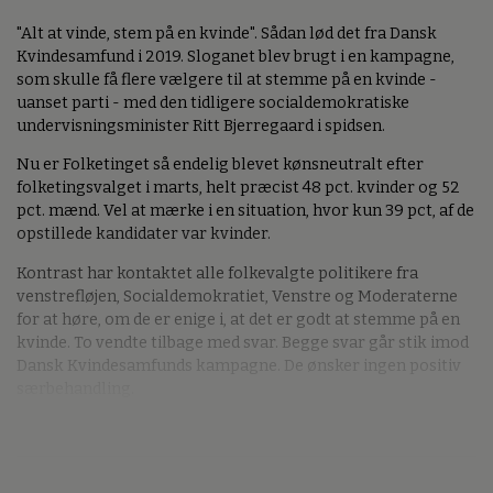
"Alt at vinde, stem på en kvinde". Sådan lød det fra Dansk
Kvindesamfund i 2019. Sloganet blev brugt i en kampagne,
som skulle få flere vælgere til at stemme på en kvinde -
uanset parti - med den tidligere socialdemokratiske
undervisningsminister Ritt Bjerregaard i spidsen.
Nu er
Folketinget så endelig blevet kønsneutralt efter
folketingsvalget i marts, helt præcist 48 pct. kvinder og 52
pct. mænd. Vel at mærke i en situation, hvor kun 39 pct, af de
opstillede kandidater var kvinder.
Kontrast har kontaktet alle folkevalgte politikere fra
venstrefløjen, Socialdemokratiet, Venstre og Moderaterne
for at høre, om de er enige i, at det er godt at stemme på en
kvinde. To vendte tilbage med svar. Begge svar går stik imod
Dansk Kvindesamfunds kampagne. De ønsker ingen positiv
særbehandling.