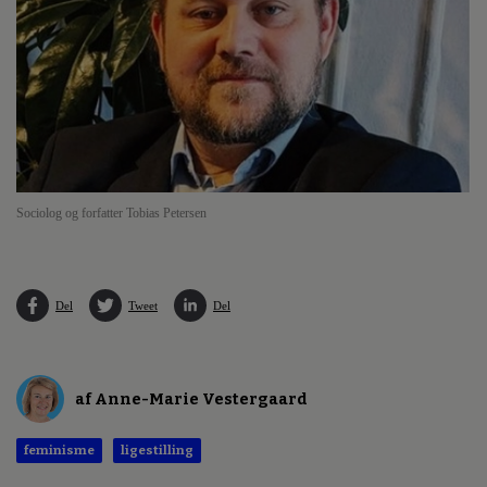
Sociolog og forfatter Tobias Petersen
Del
Tweet
Del
af Anne-Marie Vestergaard
feminisme
ligestilling