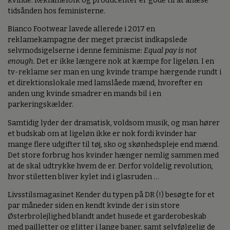
kvinde. Reklamefolk og producenter er gode til at aflæse
tidsånden hos feministerne.
Bianco Footwear lavede allerede i 2017 en
reklamekampagne der meget præcist indkapslede
selvmodsigelserne i denne feminisme:
Equal pay is not
enough.
Det er ikke længere nok at kæmpe for ligeløn. I en
tv-reklame ser man en ung kvinde trampe hærgende rundt i
et direktionslokale med lamslåede mænd, hvorefter en
anden ung kvinde smadrer en mands bil i en
parkeringskælder.
Samtidig lyder der dramatisk, voldsom musik, og man hører
et budskab om at ligeløn ikke er nok fordi kvinder har
mange flere udgifter til tøj, sko og skønhedspleje end mænd.
Det store forbrug hos kvinder hænger nemlig sammen med
at de skal udtrykke hvem de er. Derfor voldelig revolution,
hvor stiletten bliver kylet ind i glasruden …
Livsstilsmagasinet Kender du typen på DR (!) besøgte for et
par måneder siden en kendt kvinde der i sin store
Østerbrolejlighed blandt andet husede et garderobeskab
med pailletter og glitter i lange baner, samt selvfølgelig de