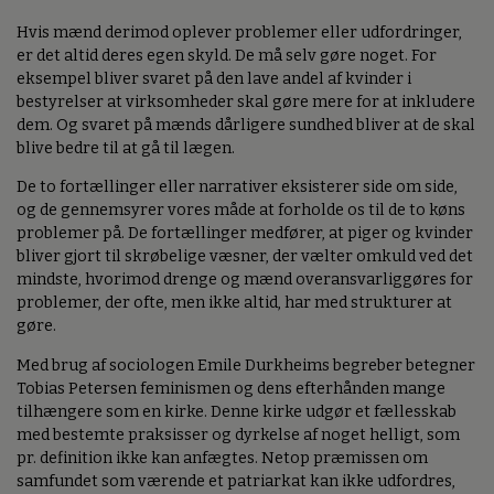
Hvis mænd derimod oplever problemer eller udfordringer,
er det altid deres egen skyld. De må selv gøre noget. For
eksempel bliver svaret på den lave andel af kvinder i
bestyrelser at virksomheder skal gøre mere for at inkludere
dem. Og svaret på mænds dårligere sundhed bliver at de skal
blive bedre til at gå til lægen.
De to fortællinger eller narrativer eksisterer side om side,
og de gennemsyrer vores måde at forholde os til de to køns
problemer på. De fortællinger medfører, at piger og kvinder
bliver gjort til skrøbelige væsner, der vælter omkuld ved det
mindste, hvorimod drenge og mænd overansvarliggøres for
problemer, der ofte, men ikke altid, har med strukturer at
gøre.
Med brug af sociologen Emile Durkheims begreber betegner
Tobias Petersen feminismen og dens efterhånden mange
tilhængere som en kirke. Denne kirke udgør et fællesskab
med bestemte praksisser og dyrkelse af noget helligt, som
pr. definition ikke kan anfægtes. Netop præmissen om
samfundet som værende et patriarkat kan ikke udfordres,