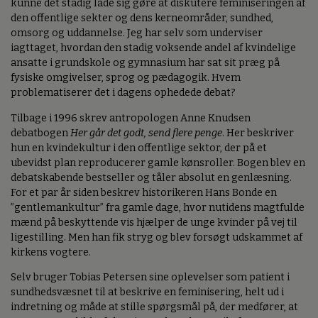
kunne det stadig lade sig gøre at diskutere feminiseringen af
den offentlige sekter og dens kerneområder, sundhed,
omsorg og uddannelse. Jeg har selv som underviser
iagttaget, hvordan den stadig voksende andel af kvindelige
ansatte i grundskole og gymnasium har sat sit præg på
fysiske omgivelser, sprog og pædagogik. Hvem
problematiserer det i dagens ophedede debat?
Tilbage i 1996 skrev antropologen Anne Knudsen
debatbogen
Her går det godt, send flere penge
. Her beskriver
hun en kvindekultur i den offentlige sektor, der på et
ubevidst plan reproducerer gamle kønsroller. Bogen blev en
debatskabende bestseller og tåler absolut en genlæsning.
For et par år siden beskrev historikeren Hans Bonde en
”gentlemankultur” fra gamle dage, hvor nutidens magtfulde
mænd på beskyttende vis hjælper de unge kvinder på vej til
ligestilling. Men han fik stryg og blev forsøgt udskammet af
kirkens vogtere.
Selv bruger Tobias Petersen sine oplevelser som patient i
sundhedsvæsnet til at beskrive en feminisering, helt ud i
indretning og måde at stille spørgsmål på, der medfører, at