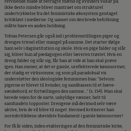
retvisende måde at betragte mænd og kvinders vilkår på.
Ikke desto mindre bliver mantraet om strukturel
undertrykkelse fra det feministiske økosystem gentaget
kritikløst i medierne. Og uanset om den brede befolkning
måtte have en anden holdning.
Tobias Petersen går også ind i problemstillingen piger og
drenges trivsel eller mangel på samme. Det starter ifølge
ham selv i daginstitution og skole. Hvis en pige falder og slår
sig, bliver hun af pædagogen eller læreren trøstet. Hvis en
dreng falder og slår sig, får han at vide at han skal prøve
igen. Han mener, at det er gamle, ureflekterede kønsnormer,
der stadig er virksomme, og som på paradoksal vis
understøtter den ideologiske feminismes bias: ”Selvom
pigerne er blevet til kvinder, og sandkassen til et hæve-
sænkebord, er fortællingen den samme…” (s. 154). Man skal
berede vejen for de sarte, uskyldige væsner, helt til
samfundets topposter. Drengene må derimod selv være
aktive, hvis de vil blive til noget. Hermed kritiserer han
normkritikkens ubevidste fundament i gamle kønsnormer!
For få år siden, inden etableringen af den feministiske kirke,