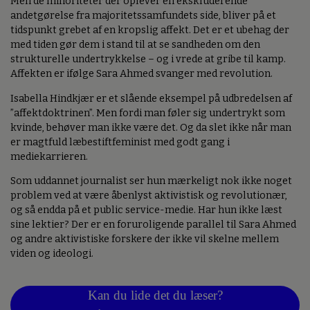
Men de minoriteter der oplever en ekskluderende
andetgørelse fra majoritetssamfundets side, bliver på et
tidspunkt grebet af en kropslig affekt. Det er et ubehag der
med tiden gør dem i stand til at se sandheden om den
strukturelle undertrykkelse – og i vrede at gribe til kamp.
Affekten er ifølge Sara Ahmed svanger med revolution.
Isabella Hindkjær er et slående eksempel på udbredelsen af
”affektdoktrinen”. Men fordi man føler sig undertrykt som
kvinde, behøver man ikke være det. Og da slet ikke når man
er magtfuld læbestiftfeminist med godt gang i
mediekarrieren.
Som uddannet journalist ser hun mærkeligt nok ikke noget
problem ved at være åbenlyst aktivistisk og revolutionær,
og så endda på et public service-medie. Har hun ikke læst
sine lektier? Der er en foruroligende parallel til Sara Ahmed
og andre aktivistiske forskere der ikke vil skelne mellem
viden og ideologi.
Kan du lide det du læser?