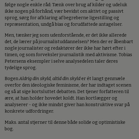
følge nogle enkle råd: Tænk over brug af kilder og udeluk
ikke nogen på forhånd, vær bevidst om aktivt og passivt
sprog, sørg for afklaring af begreberne ligestilling og
repræsentation, undgå bias og forudfattede antagelser.
Men, tænker jeg som udenforstående, er det ikke allerede
det, de lærer på journalistuddannelsen? Men der er åbenbart
nogle journalister og redaktører der ikke har hørt efter i
timen, og som forveksler journalistik med aktivisme. Tobias
Petersens eksempler i selve analysedelen taler deres
tydelige sprog.
Bogen
Aldrig din skyld, altid din skyld
er ét langt genmæle
overfor den ideologiske feminisme, der har indtaget scenen
og så at sige kortsluttet debatten. Det tjener forfatteren til
ære, at han holder hovedet koldt. Han kortlægger og
analyserer - og ikke mindst giver han konstruktive svar på
konkrete udfordringer.
Maks. antal stjerner til denne både solide og optimistiske
bog.