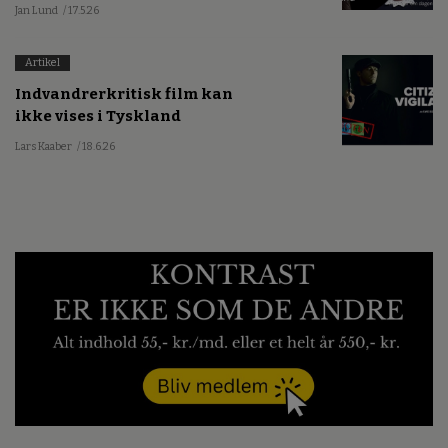
Jan Lund
/ 17.5.26
Artikel
Indvandrerkritisk film kan
ikke vises i Tyskland
Lars Kaaber
/ 18.6.26