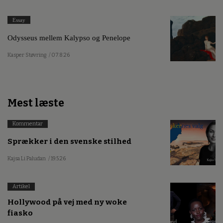
Essay
Odysseus mellem Kalypso og Penelope
Kasper Støvring
/ 07.8.26
Mest læste
Kommentar
Sprækker i den svenske stilhed
Kajsa Li Paludan
/ 19.5.26
Artikel
Hollywood på vej med ny woke
fiasko