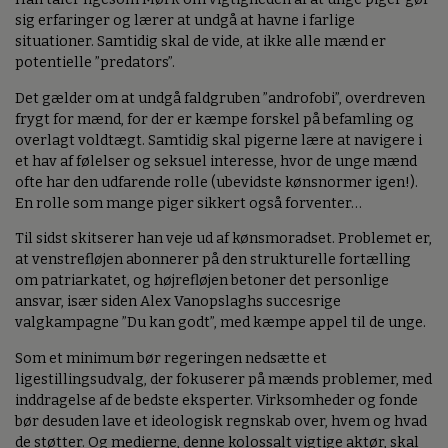
sig erfaringer og lærer at undgå at havne i farlige
situationer. Samtidig skal de vide, at ikke alle mænd er
potentielle ”predators”.
Det gælder om at undgå faldgruben ”androfobi”, overdreven
frygt for mænd, for der er kæmpe forskel på befamling og
overlagt voldtægt. Samtidig skal pigerne lære at navigere i
et hav af følelser og seksuel interesse, hvor de unge mænd
ofte har den udfarende rolle (ubevidste kønsnormer igen!).
En rolle som mange piger sikkert også forventer…
Til sidst skitserer han veje ud af kønsmoradset. Problemet er,
at venstrefløjen abonnerer på den strukturelle fortælling
om patriarkatet, og højrefløjen betoner det personlige
ansvar, især siden Alex Vanopslaghs succesrige
valgkampagne ”Du kan godt”, med kæmpe appel til de unge.
Som et minimum bør regeringen nedsætte et
ligestillingsudvalg, der fokuserer på mænds problemer, med
inddragelse af de bedste eksperter. Virksomheder og fonde
bør desuden lave et ideologisk regnskab over, hvem og hvad
de støtter. Og medierne, denne kolossalt vigtige aktør, skal