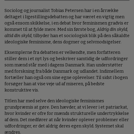
Sociolog og journalist Tobias Petersen har i en årrække
deltaget i ligestillingsdebatten og har været en vigtig men
også ensom skikkelse, i en debat hvor feminismen gradvis er
kommet til at fylde mere. Med sin første bog,
Aldrig din skyld,
altid din skyld
, tilbyder han et sociologisk blik på den såkaldte
ideologiske feminisme, dens dogmer og selvmodsigelser.
Eksemplerne fra debatten er velkendte, men forfatteren
stiller dem i et nyt lys og beskriver samtidig de udfordringer
som mænd står med i dagens Danmark. Han understøtter
med forskning fra både Danmark og udlandet. Indimellem
fortæller han også om sine egne oplevelser. Til sidst i bogen
forsøger han at vise veje ud af miseren, på bedste
konstruktive vis.
Titlen har med selve den ideologiske feminismes
grundpræmis at gøre. Den hævder, at vi lever i et patriarkat,
hvor kvinder er ofre for mænds strukturelle undertrykkelse
af dem. Det medfører at når kvinder oplever problemer eller
udfordringer, er det aldrig deres egen skyld. Systemet skal
ændres.