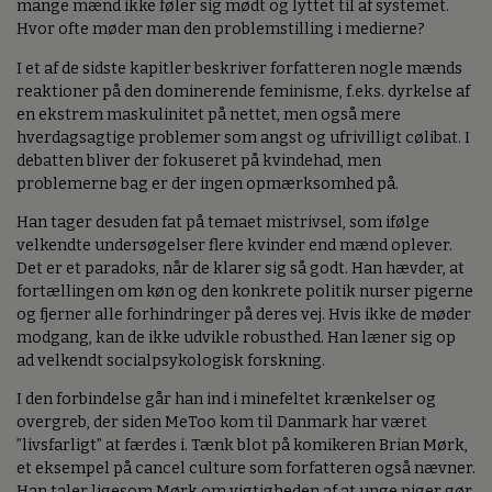
mange mænd ikke føler sig mødt og lyttet til af systemet.
Hvor ofte møder man den problemstilling i medierne?
I et af de sidste kapitler beskriver forfatteren nogle mænds
reaktioner på den dominerende feminisme, f.eks. dyrkelse af
en ekstrem maskulinitet på nettet, men også mere
hverdagsagtige problemer som angst og ufrivilligt cølibat. I
debatten bliver der fokuseret på kvindehad, men
problemerne bag er der ingen opmærksomhed på.
Han tager desuden fat på temaet mistrivsel, som ifølge
velkendte undersøgelser flere kvinder end mænd oplever.
Det er et paradoks, når de klarer sig så godt. Han hævder, at
fortællingen om køn og den konkrete politik nurser pigerne
og fjerner alle forhindringer på deres vej. Hvis ikke de møder
modgang, kan de ikke udvikle robusthed. Han læner sig op
ad velkendt socialpsykologisk forskning.
I den forbindelse går han ind i minefeltet krænkelser og
overgreb, der siden MeToo kom til Danmark har været
”livsfarligt” at færdes i. Tænk blot på komikeren Brian Mørk,
et eksempel på cancel culture som forfatteren også nævner.
Han taler ligesom Mørk om vigtigheden af at unge piger gør