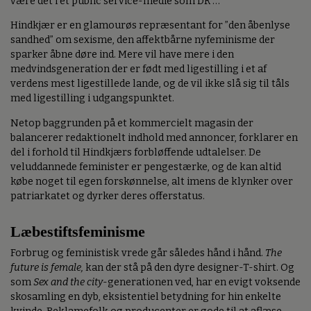
være det i et public service-medie som DR …
Hindkjær er en glamourøs repræsentant for ”den åbenlyse
sandhed” om sexisme, den affektbårne nyfeminisme der
sparker åbne døre ind. Mere vil have mere i den
medvindsgeneration der er født med ligestilling i et af
verdens mest ligestillede lande, og de vil ikke slå sig til tåls
med ligestilling i udgangspunktet.
Netop baggrunden på et kommercielt magasin der
balancerer redaktionelt indhold med annoncer, forklarer en
del i forhold til Hindkjærs forbløffende udtalelser. De
veluddannede feminister er pengestærke, og de kan altid
købe noget til egen forskønnelse, alt imens de klynker over
patriarkatet og dyrker deres offerstatus.
Læbestiftsfeminisme
Forbrug og feministisk vrede går således hånd i hånd.
The
future is female,
kan der stå på den dyre designer-T-shirt. Og
som
Sex and the city
-generationen ved, har en evigt voksende
skosamling en dyb, eksistentiel betydning for hin enkelte