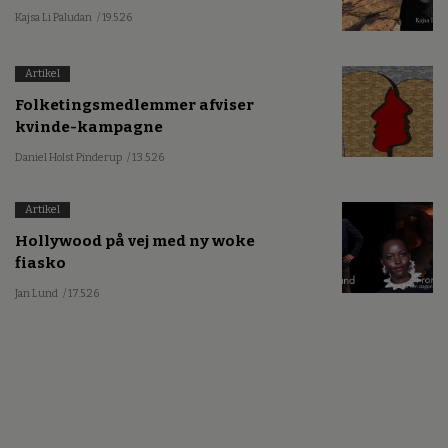
Kajsa Li Paludan
/ 19.5.26
Artikel
Folketingsmedlemmer afviser
kvinde-kampagne
Daniel Holst Pinderup
/ 13.5.26
Artikel
Hollywood på vej med ny woke
fiasko
Jan Lund
/ 17.5.26