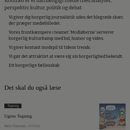
Kontrast er et uafhængigt medie med analyser,
perspektiv, kultur, politik og debat.
Vi giver dig borgerlig journalistik uden det blegrøde skær,
der præger mediebilledet.
Vores frontkæmpere i teamet ’Modløberne’ serverer
borgerlig kulturkamp med bid, humor og viden.
Vi giver kontant modspil til tidens trends.
Vi gør det attraktivt at være sig sin borgerlighed bekendt.
Dit borgerlige fællesskab
Det skal du også læse
Tegning
Ugens Tegning
Niels Thomsen
/ 07.8.26