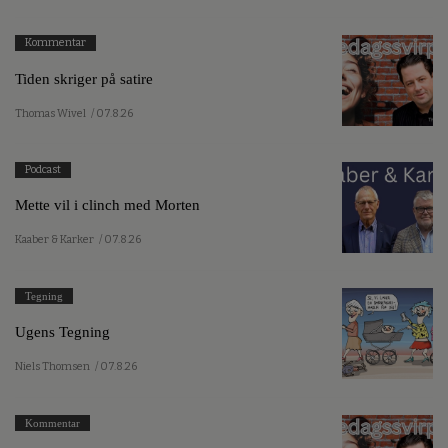
Kommentar
Tiden skriger på satire
Thomas Wivel
/ 07.8.26
Podcast
Mette vil i clinch med Morten
Kaaber & Karker
/ 07.8.26
Tegning
Ugens Tegning
Niels Thomsen
/ 07.8.26
Kommentar