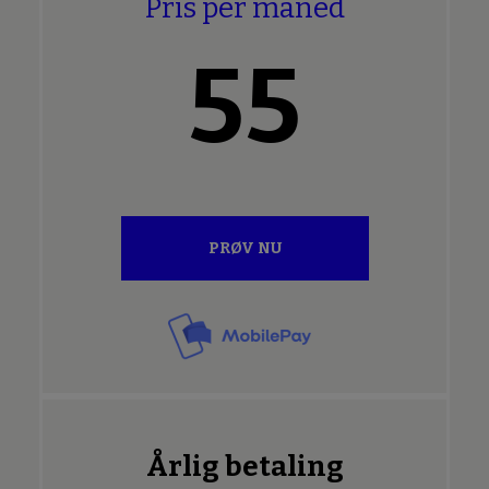
Pris per måned
55
PRØV NU
Årlig betaling