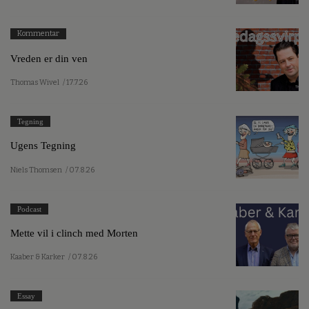
Kommentar
Vreden er din ven
Thomas Wivel
/ 17.7.26
Tegning
Ugens Tegning
Niels Thomsen
/ 07.8.26
Podcast
Mette vil i clinch med Morten
Kaaber & Karker
/ 07.8.26
Essay