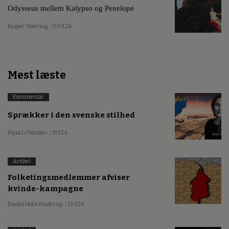
Odysseus mellem Kalypso og Penelope
Kasper Støvring
/ 07.8.26
Mest læste
Kommentar
Sprækker i den svenske stilhed
Kajsa Li Paludan
/ 19.5.26
Artikel
Folketingsmedlemmer afviser
kvinde-kampagne
Daniel Holst Pinderup
/ 13.5.26