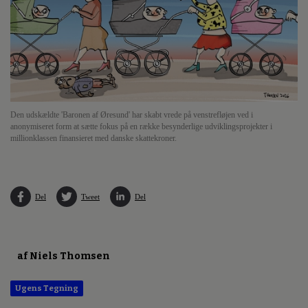
Den udskældte 'Baronen af Øresund' har skabt vrede på venstrefløjen ved i
anonymiseret form at sætte fokus på en række besynderlige udviklingsprojekter i
millionklassen finansieret med danske skattekroner.
Del
Tweet
Del
af Niels Thomsen
Ugens Tegning