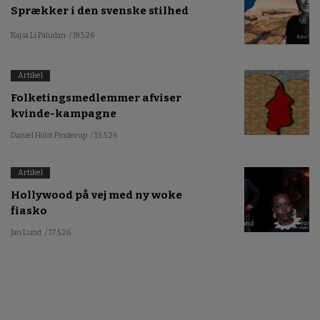
Sprækker i den svenske stilhed
Kajsa Li Paludan
/ 19.5.26
Artikel
Folketingsmedlemmer afviser
kvinde-kampagne
Daniel Holst Pinderup
/ 13.5.26
Artikel
Hollywood på vej med ny woke
fiasko
Jan Lund
/ 17.5.26