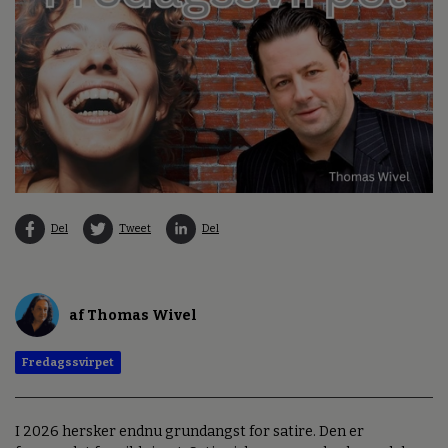
Del
Tweet
Del
af Thomas Wivel
Fredagssvirpet
I 2026 hersker endnu grundangst for satire. Den er