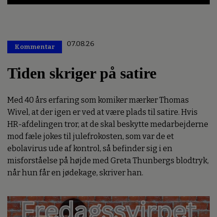
07.08.26
Kommentar
Premium
Tiden skriger på satire
Med 40 års erfaring som komiker mærker Thomas
Wivel, at der igen er ved at være plads til satire. Hvis
HR-afdelingen tror, at de skal beskytte medarbejderne
mod fæle jokes til julefrokosten, som var de et
ebolavirus ude af kontrol, så befinder sig i en
misforståelse på højde med Greta Thunbergs blodtryk,
når hun får en jødekage, skriver han.