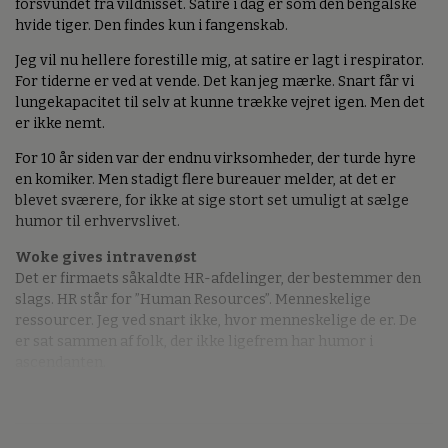
forsvundet fra vildnisset. Satire i dag er som den bengalske
hvide tiger. Den findes kun i fangenskab.
Jeg vil nu hellere forestille mig, at satire er lagt i respirator.
For tiderne er ved at vende. Det kan jeg mærke. Snart får vi
lungekapacitet til selv at kunne trække vejret igen. Men det
er ikke nemt.
For 10 år siden var der endnu virksomheder, der turde hyre
en komiker. Men stadigt flere bureauer melder, at det er
blevet sværere, for ikke at sige stort set umuligt at sælge
humor til erhvervslivet.
Woke gives intravenøst
Det er firmaets såkaldte HR-afdelinger, der bestemmer den
slags. HR står for ”Human Resources”. Menneskelige
ressourcer. Jeg ved snart ikke, hvor menneskelige de er. De
er sat sammen af folk, der ikke ligefrem har humor i
ascendanten.