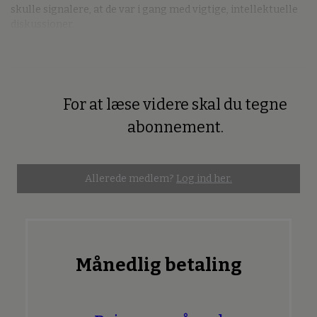
skulle signalere, at de var i gang med vigtige, intellektuelle
diskussioner.
For at læse videre skal du tegne
Premium
abonnement.
Allerede medlem?
Log ind her.
Månedlig betaling