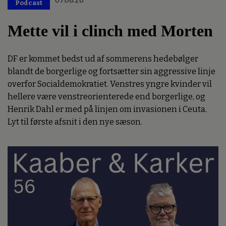
07.08.26
Podcast
Mette vil i clinch med Morten
DF er kommet bedst ud af sommerens hedebølger
blandt de borgerlige og fortsætter sin aggressive linje
overfor Socialdemokratiet. Venstres yngre kvinder vil
hellere være venstreorienterede end borgerlige, og
Henrik Dahl er med på linjen om invasionen i Ceuta.
Lyt til første afsnit i den nye sæson.