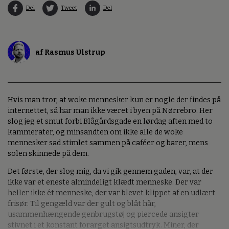
Del
Tweet
Del
af Rasmus Ulstrup
Hvis man tror, at woke mennesker kun er nogle der findes på
internettet, så har man ikke været i byen på Nørrebro. Her
slog jeg et smut forbi Blågårdsgade en lørdag aften med to
kammerater, og minsandten om ikke alle de woke
mennesker sad stimlet sammen på caféer og barer, mens
solen skinnede på dem.
Det første, der slog mig, da vi gik gennem gaden, var, at der
ikke var et eneste almindeligt klædt menneske. Der var
heller ikke ét menneske, der var blevet klippet af en udlært
frisør. Til gengæld var der gult og blåt hår,
usammenhængende genbrugstøj og piercede ansigter
stivnet i et konstant forarget ansigtsudtryk. Miner, der