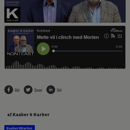
Del
Tweet
Del
af Kaaber & Karker
Kaaber&Karker