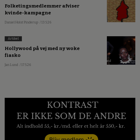
Folketingsmedlemmer afviser
kvinde-kampagne
Daniel Holst Pinderup
/ 13.5.26
Artikel
Hollywood på vej med ny woke
fiasko
Jan Lund
/ 17.5.26