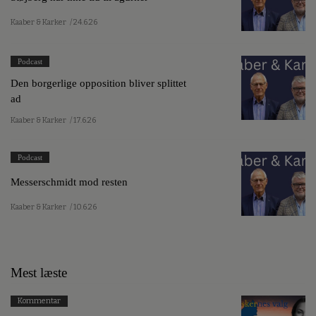
Kaaber & Karker
/ 24.6.26
Podcast
Den borgerlige opposition bliver splittet
ad
Kaaber & Karker
/ 17.6.26
Podcast
Messerschmidt mod resten
Kaaber & Karker
/ 10.6.26
Mest læste
Kommentar