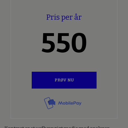
Pris per år
550
PRØV NU