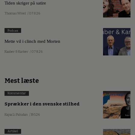
Tiden skriger på satire
Thomas Wivel
/ 07.8.26
Podcast
Mette vil i clinch med Morten
Kaaber & Karker
/ 07.8.26
Mest læste
Kommentar
Sprækker i den svenske stilhed
Kajsa Li Paludan
/ 19.5.26
Artikel