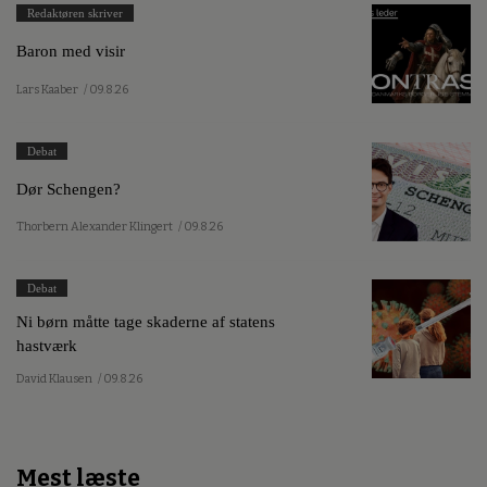
Redaktøren skriver
Baron med visir
Lars Kaaber
/ 09.8.26
Debat
Dør Schengen?
Thorbern Alexander Klingert
/ 09.8.26
Debat
Ni børn måtte tage skaderne af statens
hastværk
David Klausen
/ 09.8.26
Mest læste