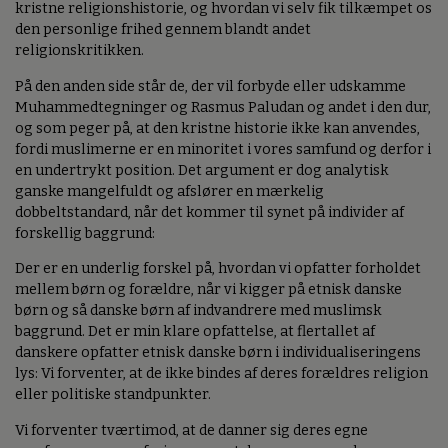
kristne religionshistorie, og hvordan vi selv fik tilkæmpet os
den personlige frihed gennem blandt andet
religionskritikken.
På den anden side står de, der vil forbyde eller udskamme
Muhammedtegninger og Rasmus Paludan og andet i den dur,
og som peger på, at den kristne historie ikke kan anvendes,
fordi muslimerne er en minoritet i vores samfund og derfor i
en undertrykt position. Det argument er dog analytisk
ganske mangelfuldt og afslører en mærkelig
dobbeltstandard, når det kommer til synet på individer af
forskellig baggrund:
Der er en underlig forskel på, hvordan vi opfatter forholdet
mellem børn og forældre, når vi kigger på etnisk danske
børn og så danske børn af indvandrere med muslimsk
baggrund. Det er min klare opfattelse, at flertallet af
danskere opfatter etnisk danske børn i individualiseringens
lys: Vi forventer, at de ikke bindes af deres forældres religion
eller politiske standpunkter.
Vi forventer tværtimod, at de danner sig deres egne