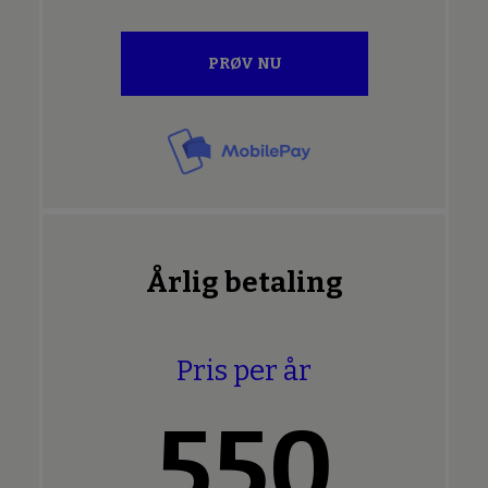
PRØV NU
Årlig betaling
Pris per år
550