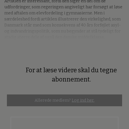
Artiklen er interessant, fordi den siger en del om de
udfordringer, som regeringen angiveligt har forsøgt at løse
med aftalen om elevfordeling i gymnasierne. Men i
særdeleshed fordi artiklen illustrerer den virkelighed, som
Danmark står med som konsekvens af 40 års forfejlet asyl-
og indvandringspolitik, som nu begynder at stå tydeligt for
stadig større dele af også den danske middelklasse.
For at læse videre skal du tegne
Premium
abonnement.
Allerede medlem?
Log ind her.