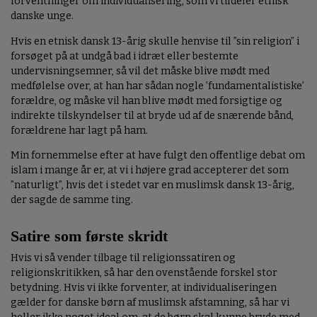
forventninger om individualisering, som vi tildeler etnisk
danske unge.
Hvis en etnisk dansk 13-årig skulle henvise til ”sin religion” i
forsøget på at undgå bad i idræt eller bestemte
undervisningsemner, så vil det måske blive mødt med
medfølelse over, at han har sådan nogle ’fundamentalistiske’
forældre, og måske vil han blive mødt med forsigtige og
indirekte tilskyndelser til at bryde ud af de snærende bånd,
forældrene har lagt på ham.
Min fornemmelse efter at have fulgt den offentlige debat om
islam i mange år er, at vi i højere grad accepterer det som
”naturligt”, hvis det i stedet var en muslimsk dansk 13-årig,
der sagde de samme ting.
Satire som første skridt
Hvis vi så vender tilbage til religionssatiren og
religionskritikken, så har den ovenstående forskel stor
betydning. Hvis vi ikke forventer, at individualiseringen
gælder for danske børn af muslimsk afstamning, så har vi