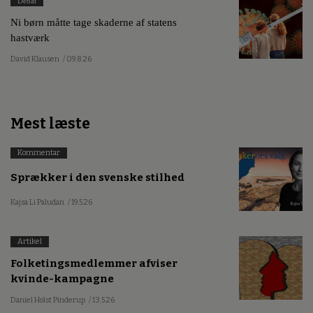
Debat
Ni børn måtte tage skaderne af statens
hastværk
David Klausen
/ 09.8.26
Mest læste
Kommentar
Sprækker i den svenske stilhed
Kajsa Li Paludan
/ 19.5.26
Artikel
Folketingsmedlemmer afviser
kvinde-kampagne
Daniel Holst Pinderup
/ 13.5.26