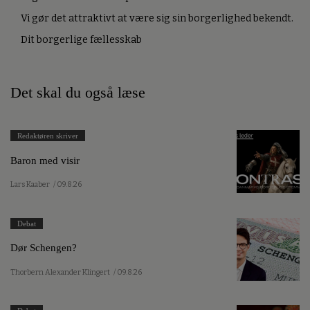
Vi gør det attraktivt at være sig sin borgerlighed bekendt.
Dit borgerlige fællesskab
Det skal du også læse
Redaktøren skriver
Baron med visir
Lars Kaaber
/ 09.8.26
Debat
Dør Schengen?
Thorbern Alexander Klingert
/ 09.8.26