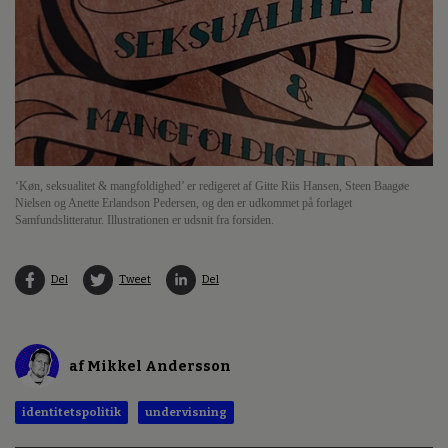
‘Køn, seksualitet & mangfoldighed’ er redigeret af Gitte Riis Hansen, Steen Baagøe
Nielsen og Anette Erlandson Pedersen, og den er udkommet på forlaget
Samfundslitteratur. Illustrationen er udsnit fra forsiden.
Del
Tweet
Del
af Mikkel Andersson
identitetspolitik
undervisning