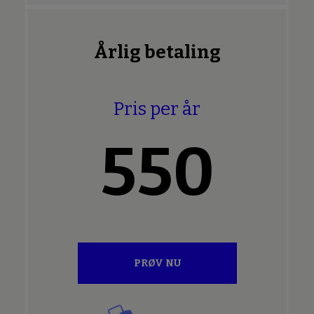
Årlig betaling
Pris per år
550
PRØV NU