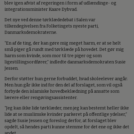
blev igen afvist af regeringen i form af udlændinge- og
integrationsminister Kaare Dybvad.
Det nye ved denne tørklædedebat i Salen var
tilkendegivelsen fra Folketingets nyeste parti,
Danmarksdemokraterne.
“En af de ting, der kan gøre mig meget harm, er at se helt
små piger gå rundt med tørklæde på hovedet. Det gør mig
harm som kvinde, som mor til tre piger og som
ligestillingsordfører,” indledte danmarksdemokraten Susie
Jessen.
Derfor støtter hun gerne forbuddet, hvad skoleelever angår.
Men hun går ikke ind for den del af forslaget, som vil også
forbyde den islamiske hovedbeklædning på ansatte som
lærere eller rengøringsassistenter.
“Jeg kan ikke lide tørklæder, men jeg kan bestemt heller ikke
lide at se muslimske kvinder parkeret på offentlige ydelser,”
sagde Susie Jessen og foreslog derfor, at forslaget blev
opdelt, så hendes parti kunne stemme for det ene og ikke det
andet.