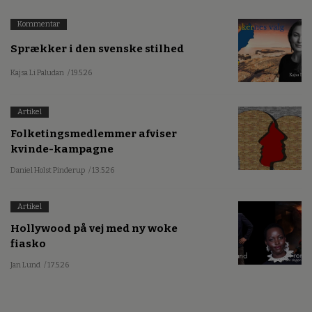
Kommentar
Sprækker i den svenske stilhed
Kajsa Li Paludan
/ 19.5.26
Artikel
Folketingsmedlemmer afviser
kvinde-kampagne
Daniel Holst Pinderup
/ 13.5.26
Artikel
Hollywood på vej med ny woke
fiasko
Jan Lund
/ 17.5.26