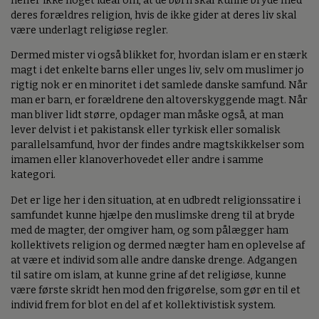
heller ikke noget ideal om, at de børn skal kunne bryde med
deres forældres religion, hvis de ikke gider at deres liv skal
være underlagt religiøse regler.
Dermed mister vi også blikket for, hvordan islam er en stærk
magt i det enkelte barns eller unges liv, selv om muslimer jo
rigtig nok er en minoritet i det samlede danske samfund. Når
man er barn, er forældrene den altoverskyggende magt. Når
man bliver lidt større, opdager man måske også, at man
lever delvist i et pakistansk eller tyrkisk eller somalisk
parallelsamfund, hvor der findes andre magtskikkelser som
imamen eller klanoverhovedet eller andre i samme
kategori.
Det er lige her i den situation, at en udbredt religionssatire i
samfundet kunne hjælpe den muslimske dreng til at bryde
med de magter, der omgiver ham, og som pålægger ham
kollektivets religion og dermed nægter ham en oplevelse af
at være et individ som alle andre danske drenge. Adgangen
til satire om islam, at kunne grine af det religiøse, kunne
være første skridt hen mod den frigørelse, som gør en til et
individ frem for blot en del af et kollektivistisk system.