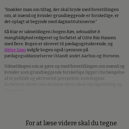
“Snakker man om tiltag, der skal bryde med forestillingen
om, at mænd og kvinder grundlæggende er forskellige, er
det oplagt at begynde med daginstitutionerne.”
Så klar er udmeldingen i bogen
Køn, seksualitet &
mangfoldighed
redigeret og forfattet af Gitte Riis Hansen
med flere
.
Bogen er skrevet til pædagogstuderende, og
ifølge Saxo
indgår bogen også i pensum på
pædagoguddannelserne i blandt andet Aarhus og Horsens.
Udmeldingen om at gøre op med forestillingen om mænd og
kvinder som grundlæggende forskellige ligger i forlængelse
af et politisk og aktivistisk perspektiv, som bogens
forfattere mener kan fremme deres ideal om ligestilling og
frigørelse.
For at læse videre skal du tegne
Premium