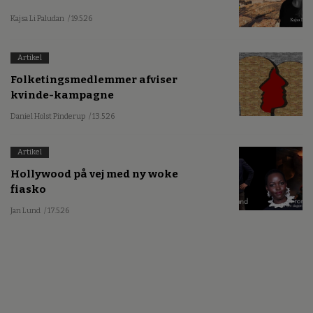
Kajsa Li Paludan
/ 19.5.26
Artikel
Folketingsmedlemmer afviser
kvinde-kampagne
Daniel Holst Pinderup
/ 13.5.26
Artikel
Hollywood på vej med ny woke
fiasko
Jan Lund
/ 17.5.26