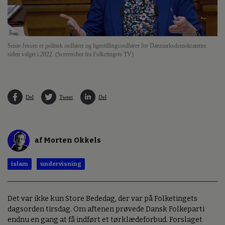
Susie Jessen er politisk ordfører og ligestillingsordfører for Danmarksdemokraterne
siden valget i 2022. (Screenshot fra Folketingets TV)
Del
Tweet
Del
af Morten Okkels
islam
undervisning
Det var ikke kun Store Bededag, der var på Folketingets
dagsorden tirsdag. Om aftenen prøvede Dansk Folkeparti
endnu en gang at få indført et tørklædeforbud. Forslaget