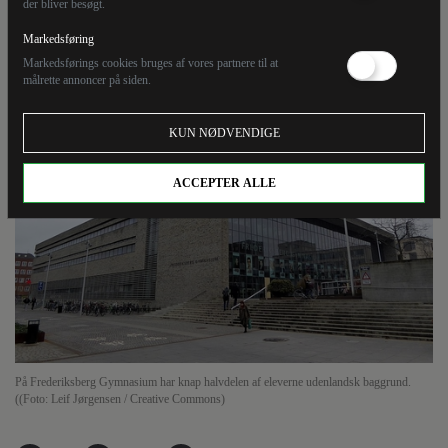
der bliver besøgt.
Mikkel Andersson: Der er ingen rigtig effektiv løsning
Markedsføring
på den skæve etniske fordeling i gymnasieskolen. Der
Markedsførings cookies bruges af vores partnere til at
er højst mulighed for symptombehandling.
målrette annoncer på siden.
KUN NØDVENDIGE
ACCEPTER ALLE
På Frederiksberg Gymnasium har knap halvdelen af eleverne udenlandsk baggrund.
((Foto: Leif Jørgensen / Creative Commons)