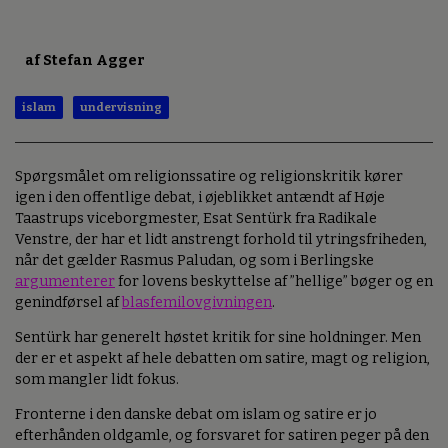
af Stefan Agger
islam
undervisning
Spørgsmålet om religionssatire og religionskritik kører
igen i den offentlige debat, i øjeblikket antændt af Høje
Taastrups viceborgmester, Esat Sentürk fra Radikale
Venstre, der har et lidt anstrengt forhold til ytringsfriheden,
når det gælder Rasmus Paludan, og som i Berlingske
argumenterer
for lovens beskyttelse af ”hellige” bøger og en
genindførsel af
blasfemilovgivningen
.
Sentürk har generelt høstet kritik for sine holdninger. Men
der er et aspekt af hele debatten om satire, magt og religion,
som mangler lidt fokus.
Fronterne i den danske debat om islam og satire er jo
efterhånden oldgamle, og forsvaret for satiren peger på den