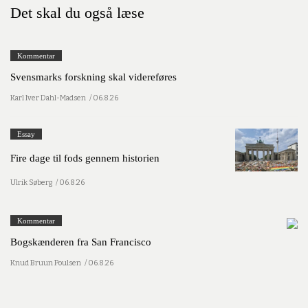
Det skal du også læse
Kommentar
Svensmarks forskning skal videreføres
Karl Iver Dahl-Madsen
/ 06.8.26
Essay
Fire dage til fods gennem historien
Ulrik Søberg
/ 06.8.26
Kommentar
Bogskænderen fra San Francisco
Knud Bruun Poulsen
/ 06.8.26