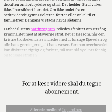
debatten om forbrydelse og straf. Det hedder: Straf virker
ikke. I har sikkert hørt det. Om ikke andet fra en
bedrevidende gymnasielærer-fætter eller onkel til et
familietræf. Dengang vi stadig havde sådanne.
I Enhedslistens
partiprogram
indledes afsnittet om straf og
kriminalitet med at afsværge straf. Det er ligesom, når den
kristne trosbekendelse indledes med at forsage Djævelen og
alle hans gerninger og alt hans væsen. Før man overhovedet
kan diskutere rigtigt og forkert, må man slå syv kors for sig
og forsage straffen.
For at læse videre skal du tegne
Premium
abonnement.
Allerede medlem?
Log ind her.