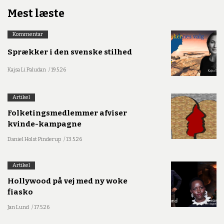
Mest læste
Kommentar
Sprækker i den svenske stilhed
Kajsa Li Paludan
/ 19.5.26
Artikel
Folketingsmedlemmer afviser
kvinde-kampagne
Daniel Holst Pinderup
/ 13.5.26
Artikel
Hollywood på vej med ny woke
fiasko
Jan Lund
/ 17.5.26