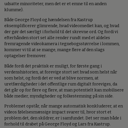
udsatte minoriteter, men det er et emne til en anden
klumme).
Både George Floyd og hændelsen fra Kastrup
eksemplificerer glimrende, hvad videomediet kan, og hvad
der gør det særligt i forhold til det skrevne ord. Og fordi vi
efterhånden stort set alle render rundt med et aldeles
fremragende videokamera i tegnebogsstørrelse i lommen,
kommer vi til at se mange, mange flere af den slags
optagelser fremover.
Både fordi det praktisk er muligt, for første gang i
verdenshistorien, at forevige stort set hvad som helst når
som helst, og fordi det er ved at blive normen, at
uretfærdigheder i det offentlige rum digitalt foreviges, da
det går op for flere og flere, at man potentielt kan mobilisere
både medier, myndigheder og folkestemning på sin side.
Problemet opstår, når mange automatisk konkluderer, at en
videos følelsesmæssige impact svarer til, hvor stort et
problem det, den skildrer, er i samfundet. Det ser man både i
forhold til drabet på George Floyd og Lars fra Kastrup.