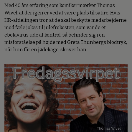
Med 40 års erfaring som komiker mærker Thomas
Wivel, at der igen er ved at være plads til satire. Hvis
HR-afdelingen tror, at de skal beskytte medarbejderne
mod fæle jokes til julefrokosten, som var de et
ebolavirus ude af kontrol, så befinder sig i en
misforståelse på højde med Greta Thunbergs blodtryk,
når hun får en jødekage, skriver han.