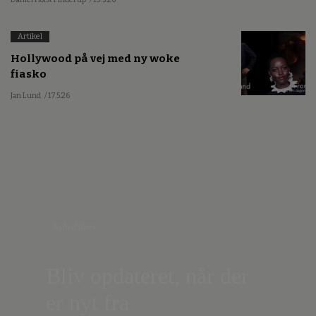
Artikel
Hollywood på vej med ny woke
fiasko
Jan Lund
/ 17.5.26
Nyhedsbrev
Bliv opdateret, når der
er nyt fra