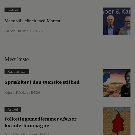
Podcast
Mette vil i clinch med Morten
Kaaber & Karker
/ 07.8.26
Mest læste
Kommentar
Sprækker i den svenske stilhed
Kajsa Li Paludan
/ 19.5.26
Artikel
Folketingsmedlemmer afviser
kvinde-kampagne
Daniel Holst Pinderup
/ 13.5.26