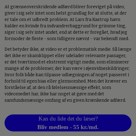
At grænseoverskridende adfærd bliver foreviget på video,
giver i sig selv intet som helst grundlag for at slutte, at der
er tale om et udbredt problem. At Lars fra Kastrup havn
kalder en kvinde fra indvandrerbaggrund for grimme ting,
siger i sig selv intet andet, end at dette er foregået, hvad jeg
formoder de fleste - som tidligere nævnt - var bekendt med.
Det betyder ikke, at video er et problematisk medie. Så længe
det ikke er skamklippet eller udelader relevante passager,
er det tværtimod et ekstremt vigtigt medie, som eliminerer
mange af de problemer, der kan være i øjenvidneskildringer,
hvor folk både kan tilpasse udlægningen af noget passeret i
forhold til egen bias eller glemsomhed. Men det kræver en
forståelse af, at den rå følelsesmæssige effekt, som
videomediet har, ikke har noget at gøre med det
samfundsmæssige omfang af en given krænkende adfærd.
Kan du lide det du læser?
Bliv medlem - 55 kr./md.