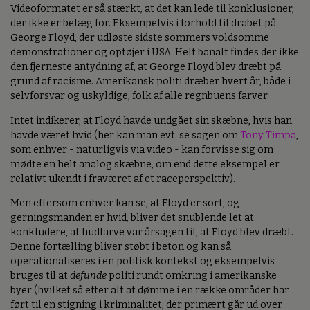
Videoformatet er så stærkt, at det kan lede til konklusioner,
der ikke er belæg for. Eksempelvis i forhold til drabet på
George Floyd, der udløste sidste sommers voldsomme
demonstrationer og optøjer i USA. Helt banalt findes der ikke
den fjerneste antydning af, at George Floyd blev dræbt på
grund af racisme. Amerikansk politi dræber hvert år, både i
selvforsvar og uskyldige, folk af alle regnbuens farver.
Intet indikerer, at Floyd havde undgået sin skæbne, hvis han
havde været hvid (her kan man evt. se sagen om
Tony Timpa
,
som enhver - naturligvis via video - kan forvisse sig om
mødte en helt analog skæbne, om end dette eksempel er
relativt ukendt i fraværet af et raceperspektiv).
Men eftersom enhver kan se, at Floyd er sort, og
gerningsmanden er hvid, bliver det snublende let at
konkludere, at hudfarve var årsagen til, at Floyd blev dræbt.
Denne fortælling bliver støbt i beton og kan så
operationaliseres i en politisk kontekst og eksempelvis
bruges til at
defunde
politi rundt omkring i amerikanske
byer (hvilket så efter alt at dømme i en række områder har
ført til en stigning i kriminalitet, der primært går ud over