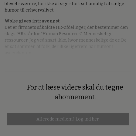
blevet sværere, for ikke at sige stort set umuligt at sælge
humor til erhvervslivet.
Woke gives intravenøst
Det er firmaets såkaldte HR-afdelinger, der bestemmer den
slags. HR står for ”Human Resources”. Menneskelige
ressourcer. Jeg ved snart ikke, hvor menneskelige de er. De
er sat sammen af folk, der ikke ligefrem har humor i
ascendanten.
For at læse videre skal du tegne
Premium
abonnement.
Allerede medlem?
Log ind her.