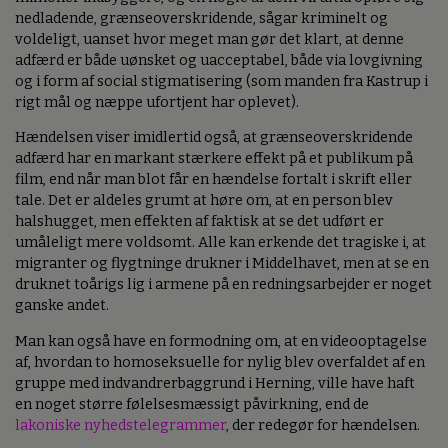
nedladende, grænseoverskridende, sågar kriminelt og
voldeligt, uanset hvor meget man gør det klart, at denne
adfærd er både uønsket og uacceptabel, både via lovgivning
og i form af social stigmatisering (som manden fra Kastrup i
rigt mål og næppe ufortjent har oplevet).
Hændelsen viser imidlertid også, at grænseoverskridende
adfærd har en markant stærkere effekt på et publikum på
film, end når man blot får en hændelse fortalt i skrift eller
tale. Det er aldeles grumt at høre om, at en person blev
halshugget, men effekten af faktisk at se det udført er
umåleligt mere voldsomt. Alle kan erkende det tragiske i, at
migranter og flygtninge drukner i Middelhavet, men at se en
druknet toårigs lig i armene på en redningsarbejder er noget
ganske andet.
Man kan også have en formodning om, at en videooptagelse
af, hvordan to homoseksuelle for nylig blev overfaldet af en
gruppe med indvandrerbaggrund i Herning, ville have haft
en noget større følelsesmæssigt påvirkning, end de
lakoniske nyhedstelegrammer
, der redegør for hændelsen.