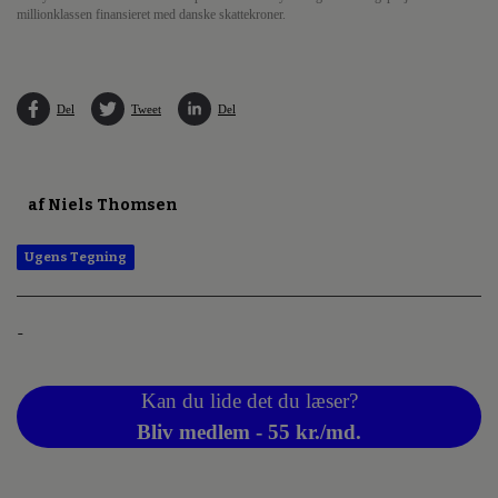
millionklassen finansieret med danske skattekroner.
Del
Tweet
Del
af Niels Thomsen
Ugens Tegning
-
Kan du lide det du læser?
Bliv medlem - 55 kr./md.