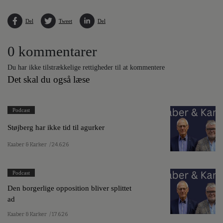
Del
Tweet
Del
0 kommentarer
Du har ikke tilstrækkelige rettigheder til at kommentere
Det skal du også læse
Podcast
Støjberg har ikke tid til agurker
Kaaber & Karker
/ 24.6.26
Podcast
Den borgerlige opposition bliver splittet
ad
Kaaber & Karker
/ 17.6.26