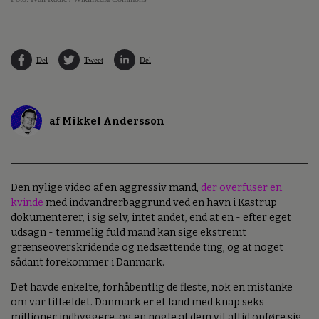
Del
Tweet
Del
af Mikkel Andersson
Den nylige video af en aggressiv mand,
der overfuser en
kvinde
med indvandrerbaggrund ved en havn i Kastrup
dokumenterer, i sig selv, intet andet, end at en - efter eget
udsagn - temmelig fuld mand kan sige ekstremt
grænseoverskridende og nedsættende ting, og at noget
sådant forekommer i Danmark.
Det havde enkelte, forhåbentlig de fleste, nok en mistanke
om var tilfældet. Danmark er et land med knap seks
millioner indbyggere, og en nogle af dem vil altid opføre sig