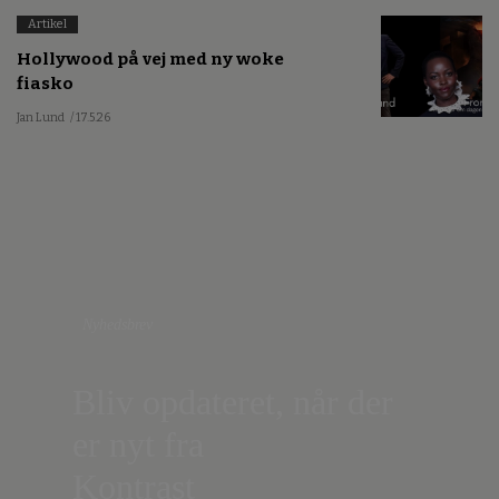
Artikel
Hollywood på vej med ny woke
fiasko
Jan Lund
/ 17.5.26
Nyhedsbrev
Bliv opdateret, når der
er nyt fra
Kontrast