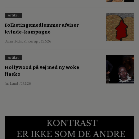
Artikel
Folketingsmedlemmer afviser
kvinde-kampagne
Daniel Holst Pinderup
/ 13.5.26
Artikel
Hollywood på vej med ny woke
fiasko
Jan Lund
/ 17.5.26