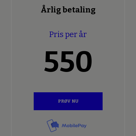
Årlig betaling
Pris per år
550
PRØV NU