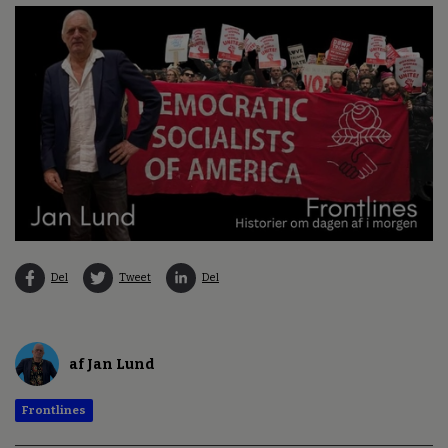
Del
Tweet
Del
af Jan Lund
Frontlines