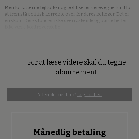
Men forfatterne fejltolker og politiserer deres egne fund for
at fremstå politisk korrekte over for deres kolleger. Det er
en skam. Deres fund er ikke overraskende og burde heller
ikke være kontroversielle.
For at læse videre skal du tegne
Premium
abonnement.
Allerede medlem?
Log ind her.
Månedlig betaling