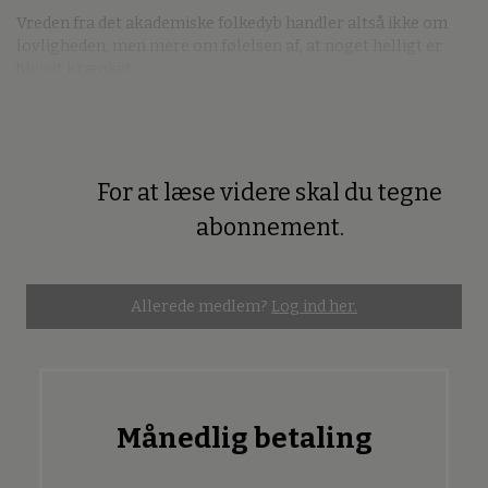
Vreden fra det akademiske folkedyb handler altså ikke om
lovligheden, men mere om følelsen af, at noget helligt er
blevet krænket.
For at læse videre skal du tegne
Premium
abonnement.
Allerede medlem?
Log ind her.
Månedlig betaling