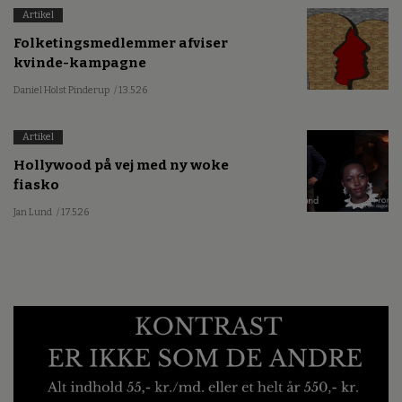
Artikel
Folketingsmedlemmer afviser
kvinde-kampagne
Daniel Holst Pinderup
/ 13.5.26
Artikel
Hollywood på vej med ny woke
fiasko
Jan Lund
/ 17.5.26