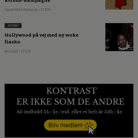
kvinde-kampagne
Daniel Holst Pinderup
/ 13.5.26
Artikel
Hollywood på vej med ny woke
fiasko
Jan Lund
/ 17.5.26