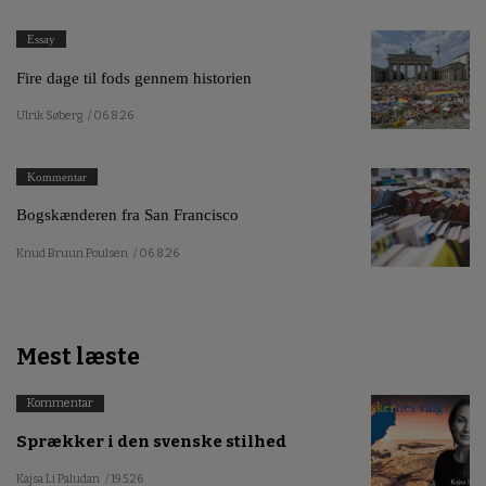
Essay
Fire dage til fods gennem historien
Ulrik Søberg
/ 06.8.26
Kommentar
Bogskænderen fra San Francisco
Knud Bruun Poulsen
/ 06.8.26
Mest læste
Kommentar
Sprækker i den svenske stilhed
Kajsa Li Paludan
/ 19.5.26