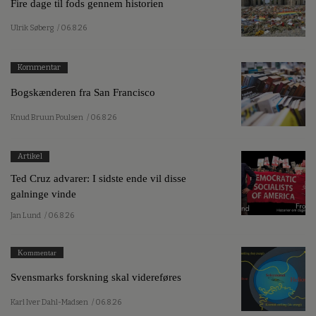
Fire dage til fods gennem historien
Ulrik Søberg
/ 06.8.26
Kommentar
Bogskænderen fra San Francisco
Knud Bruun Poulsen
/ 06.8.26
Artikel
Ted Cruz advarer: I sidste ende vil disse
galninge vinde
Jan Lund
/ 06.8.26
Kommentar
Svensmarks forskning skal videreføres
Karl Iver Dahl-Madsen
/ 06.8.26