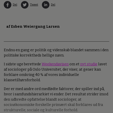
Del
Tweet
Del
af Esben Weiergang Larsen
Endnu en gang er politik og videnskab blandet sammen i den
politiske korrektheds hellige navn.
I sidste uge berettede
Weekendavisen
om et
nyt studie
lavet
af sociologer på Oslo Universitet, der viser, at gener kan
forklare omkring 40 % af vores individuelle
klassetilhørsforhold.
Der er med andre ord medfødte faktorer, der spiller ind på,
hvor i samfundshierarkiet vi ender. Det resultat strider imod
den udbredte opfattelse blandt sociologer, at
socioøkonomiske forskelle primært skal forklares ud fra
strukturelle, sociale og kulturelle forhold.