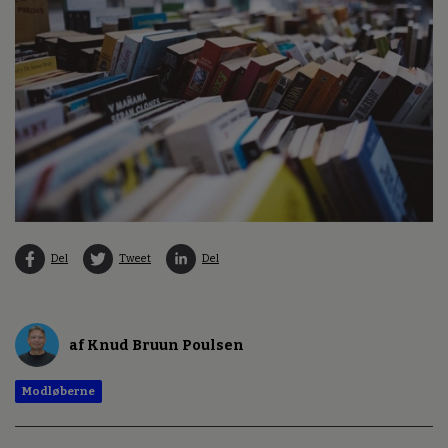
Del
Tweet
Del
af Knud Bruun Poulsen
Modløberne