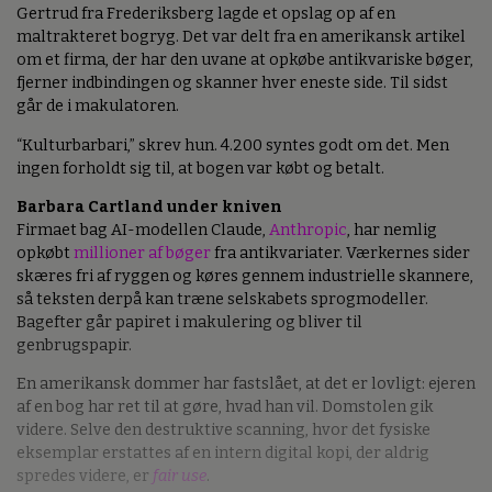
Gertrud fra Frederiksberg lagde et opslag op af en
maltrakteret bogryg. Det var delt fra en amerikansk artikel
om et firma, der har den uvane at opkøbe antikvariske bøger,
fjerner indbindingen og skanner hver eneste side. Til sidst
går de i makulatoren.
“Kulturbarbari,” skrev hun. 4.200 syntes godt om det. Men
ingen forholdt sig til, at bogen var købt og betalt.
Barbara Cartland under kniven
Firmaet bag AI-modellen Claude,
Anthropic
, har nemlig
opkøbt
millioner af bøger
fra antikvariater. Værkernes sider
skæres fri af ryggen og køres gennem industrielle skannere,
så teksten derpå kan træne selskabets sprogmodeller.
Bagefter går papiret i makulering og bliver til
genbrugspapir.
En amerikansk dommer har fastslået, at det er lovligt: ejeren
af en bog har ret til at gøre, hvad han vil. Domstolen gik
videre. Selve den destruktive scanning, hvor det fysiske
eksemplar erstattes af en intern digital kopi, der aldrig
spredes videre, er
fair use
.