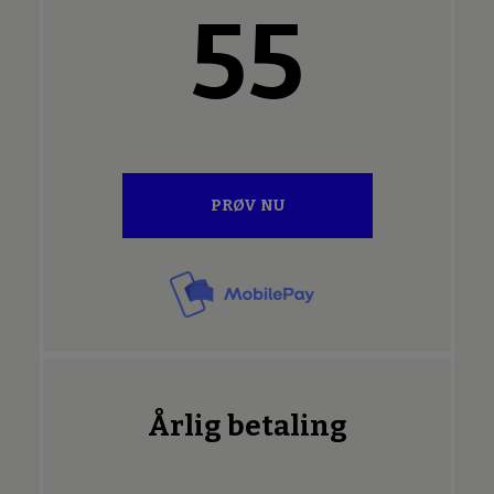
55
PRØV NU
Årlig betaling