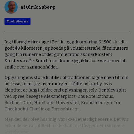
af Ulrik Søberg
Modløberne
Jeg tilbragte fire dage i Berlin og gik omkring 61.500 skridt –
godt 48 kilometer. Jeg boede på Voltairestraße, få minutters
gang fra ruinerne af det gamle franciskanerkloster i
Klosterstraße. Som filosof kunne jeg ikke lade være med at
smile over sammenfaldet.
Oplysningens store kritiker af traditionen lagde navn til min
adresse, mens jeg hver morgen trådte ud i en by, hvis
identitet er langt ældre end oplysningen selv. Der blev spist
ved Spree, besøgte Alexanderplatz, Das Rote Rathaus,
Berliner Dom, Humboldt Universitet, Brandenburger Tor,
Checkpoint Charlie og Fernsehturm.
Men det, der blev hos mig, var ikke seværdighederne. Det var
erkendelsen af, at Berlin ikke kan forstås gennem sin nære
fortid alene.