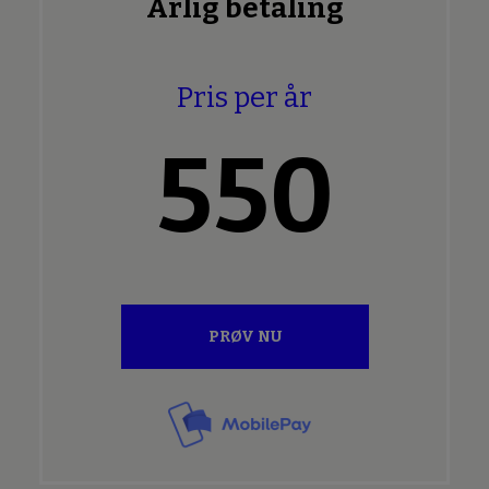
Årlig betaling
Pris per år
550
PRØV NU