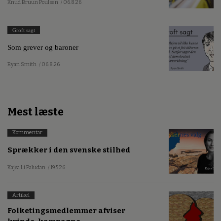
Knud Bruun Poulsen
/ 06.8.26
Groft sagt
Som grever og baroner
Ryan Smith
/ 06.8.26
Mest læste
Kommentar
Sprækker i den svenske stilhed
Kajsa Li Paludan
/ 19.5.26
Artikel
Folketingsmedlemmer afviser