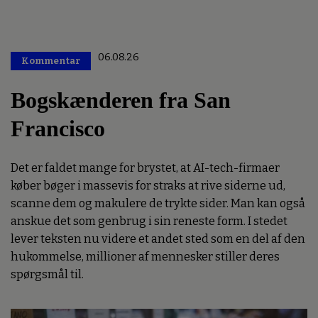
06.08.26
Kommentar
Premium
Bogskænderen fra San
Francisco
Det er faldet mange for brystet, at AI-tech-firmaer
køber bøger i massevis for straks at rive siderne ud,
scanne dem og makulere de trykte sider. Man kan også
anskue det som genbrug i sin reneste form. I stedet
lever teksten nu videre et andet sted som en del af den
hukommelse, millioner af mennesker stiller deres
spørgsmål til.