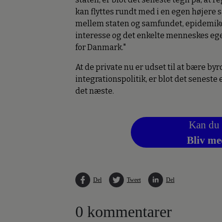
kan flyttes rundt med i en egen højere s
mellem staten og samfundet, epidemik
interesse og det enkelte menneskes egen
for Danmark."
At de private nu er udset til at bære by
integrationspolitik, er blot det seneste
det næste.
Kan du 
Bliv me
Del
Tweet
Del
0 kommentarer