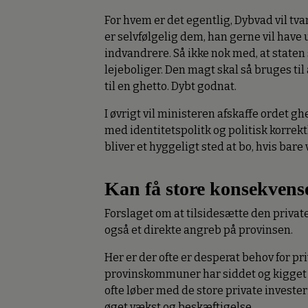
For hvem er det egentlig, Dybvad vil t
er selvfølgelig dem, han gerne vil have 
indvandrere. Så ikke nok med, at staten
lejeboliger. Den magt skal så bruges til
til en ghetto. Dybt godnat.
I øvrigt vil ministeren afskaffe ordet 
med identitetspolitk og politisk korrekt
bliver et hyggeligt sted at bo, hvis bare 
Kan få store konsekvense
Forslaget om at tilsidesætte den privat
også et direkte angreb på provinsen.
Her er der ofte er desperat behov for p
provinskommuner har siddet og kigget
ofte løber med de store private invester
øget vækst og beskæftigelse.