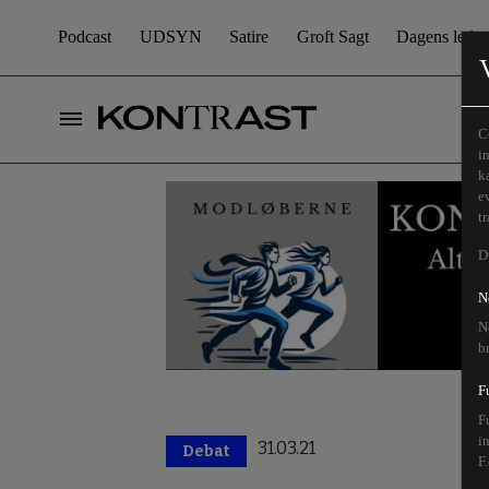
Podcast
UDSYN
Satire
Groft Sagt
Dagens leder
C
i
k
e
t
D
N
N
b
F
F
i
31.03.21
Debat
F