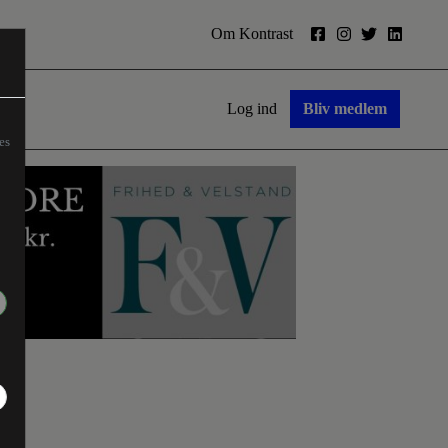
Om Kontrast
Log ind
Bliv medlem
es