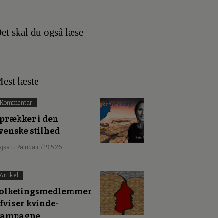
et skal du også læse
est læste
Kommentar
prækker i den
venske stilhed
ajsa Li Paludan
/ 19.5.26
Artikel
olketingsmedlemmer
fviser kvinde-
kampagne