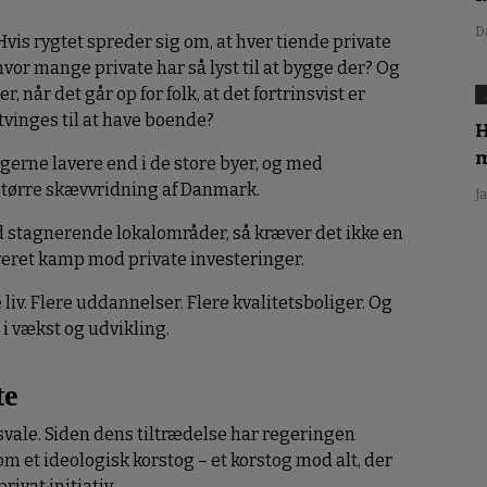
D
vis rygtet spreder sig om, at hver tiende private
hvor mange private har så lyst til at bygge der? Og
, når det går op for folk, at det fortrinsvist er
tvinges til at have boende?
H
m
ngerne lavere end i de store byer, og med
n større skævvridning af Danmark.
J
d stagnerende lokalområder, så kræver det ikke en
iveret kamp mod private investeringer.
iv. Flere uddannelser. Flere kvalitetsboliger. Og
 i vækst og udvikling.
te
 svale. Siden dens tiltrædelse har regeringen
m et ideologisk korstog – et korstog mod alt, der
vat initiativ.