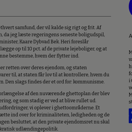
vert samfund, der vil kalde sig rigt og frit. Af
da jeg læste regeringens seneste boligudspil,
A
minister, Kaare Dybvad Bek. Heri foreslår
gge op til 10 pct. af de private lejeboliger, og at
M
nne bestemme, hvem der flytter ind.
v
h
er retten over deres ejendom, og staten
f
r til, at staten får lov til at kontrollere, hvem du
i
hjem. Den slags findes der et ord for: kommunisme.
v
 forlængelse af den nuværende ghettoplan der blev
M
ing, og som stadig er ved at blive rullet ud.
s
dfordringer, vi oplever i ghettoområderne. Et
 sætte ind over for kriminaliteten, ledigheden og de
ngen besluttet, at den private ejendomsret nu skal
okratisk udlændingepolitik.