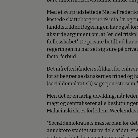
Med et svirp udslettede Mette Frederik
kostede skatteborgerne 19. mia. kr. og t
landdistrikter. Regeringen har også fo
absurde argument om, at "en del friskol
fællesskabet". De private botilbud har 
regeringen nu har set sig sure på priva
facto-forbud.
Det må efterhånden stå klart for enhver,
for at begrænse danskernes frihed og h
(socialdemokratisk) sags tjeneste som 
Men det er en farlig udvikling, når led
magt og centraliserer alle beslutning
Malacinski skrev forleden i Weekendav
"Socialdemokratiets masterplan for det
annektere stadigt større dele af det. A
staten, er blot det seneste tegn på, at