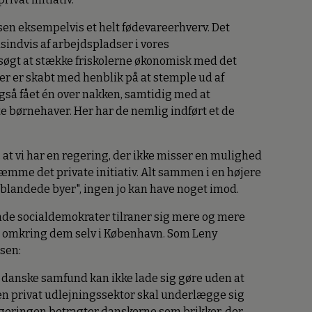
sen eksempelvis et helt fødevareerhverv. Det
usindvis af arbejdspladser i vores
rsøgt at stække friskolerne økonomisk med det
er er skabt med henblik på at stemple ud af
også fået én over nakken, samtidig med at
te børnehaver. Her har de nemlig indført et de
 at vi har en regering, der ikke misser en mulighed
æmme det private initiativ. Alt sammen i en højere
"blandede byer", ingen jo kan have noget imod.
ende socialdemokrater tilraner sig mere og mere
er omkring dem selv i København. Som Leny
isen:
 danske samfund kan ikke lade sig gøre uden at
t en privat udlejningssektor skal underlægge sig
 regeringen betragter danskerne som brikker, der