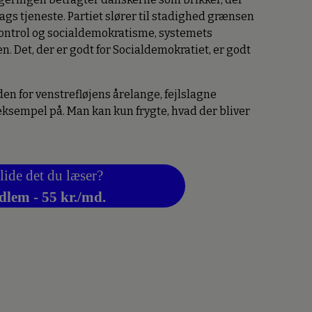
ags tjeneste. Partiet slører til stadighed grænsen
ontrol og socialdemokratisme, systemets
. Det, der er godt for Socialdemokratiet, er godt
rden for venstrefløjens årelange, fejlslagne
 eksempel på. Man kan kun frygte, hvad der bliver
lide det du læser?
dlem - 55 kr./md.