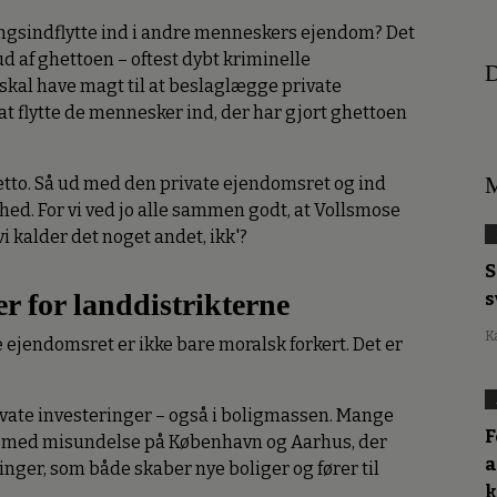
vangsindflytte ind i andre menneskers ejendom? Det
ud af ghettoen – oftest dybt kriminelle
D
 skal have magt til at beslaglægge private
 at flytte de mennesker ind, der har gjort ghettoen
M
ghetto. Så ud med den private ejendomsret og ind
hed. For vi ved jo alle sammen godt, at Vollsmose
vi kalder det noget andet, ikk'?
S
r for landdistrikterne
s
K
e ejendomsret er ikke bare moralsk forkert. Det er
rivate investeringer – også i boligmassen. Mange
F
 med misundelse på København og Aarhus, der
a
inger, som både skaber nye boliger og fører til