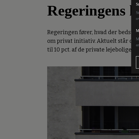
Regeringens k
S
S
o
M
Regeringen fører, hvad der bedst k
M
om privat initiativ. Aktuelt står d
a
til 10 pct. af de private lejeboliger