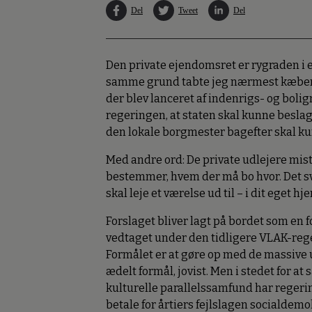
Del
Tweet
Del
Den private ejendomsret er rygraden i eth
samme grund tabte jeg nærmest kæben, 
der blev lanceret af indenrigs- og bolig
regeringen, at staten skal kunne beslaglæ
den lokale borgmester bagefter skal ku
Med andre ord: De private udlejere mist
bestemmer, hvem der må bo hvor. Det svare
skal leje et værelse ud til – i dit eget 
Forslaget bliver lagt på bordet som en
vedtaget under den tidligere VLAK-reger
Formålet er at gøre op med de massive u
ædelt formål, jovist. Men i stedet for at
kulturelle parallelssamfund har regeri
betale for årtiers fejlslagen socialdem