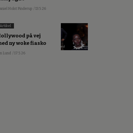
aniel Holst Pinderup
/ 13.5.26
Artikel
ollywood på vej
ed ny woke fiasko
an Lund
/ 17.5.26