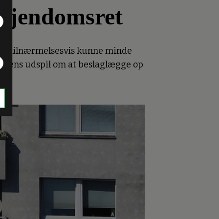
 ejendomsret
bare tilnærmelsesvis kunne minde
ringens udspil om at beslaglægge op