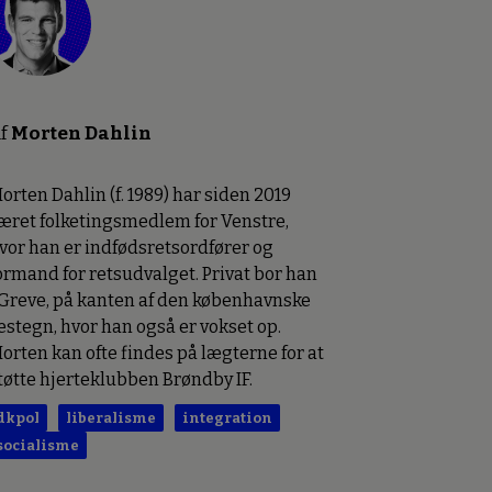
f
Morten Dahlin
orten Dahlin (f. 1989) har siden 2019
æret folketingsmedlem for Venstre,
vor han er indfødsretsordfører og
ormand for retsudvalget. Privat bor han
 Greve, på kanten af den københavnske
estegn, hvor han også er vokset op.
orten kan ofte findes på lægterne for at
tøtte hjerteklubben Brøndby IF.
dkpol
liberalisme
integration
socialisme