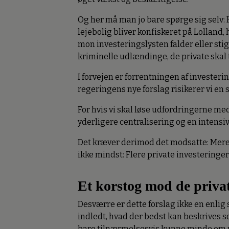
Og her må man jo bare spørge sig selv: H
lejebolig bliver konfiskeret på Lolland, 
mon investeringslysten falder eller stiger
kriminelle udlændinge, de private skal 
I forvejen er forrentningen af investeri
regeringens nye forslag risikerer vi e
For hvis vi skal løse udfordringerne me
yderligere centralisering og en intens
Det kræver derimod det modsatte: Mere l
ikke mindst: Flere private investeringer
Et korstog mod de priva
Desværre er dette forslag ikke en enlig
indledt, hvad der bedst kan beskrives so
bare tilnærmelsesvis kunne minde om pri