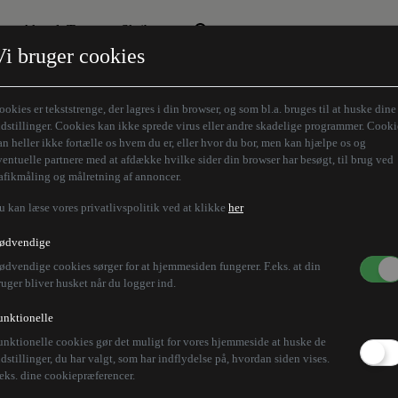
Aktuelt Tema
Skribenter
Vi bruger cookies
Den borgelige brille
Alle vores skribenter
Remigration
Modløberne
ookies er tekststrenge, der lagres i din browser, og som bl.a. bruges til at huske dine
Humaniora forfra
Z-aksen
ndstillinger. Cookies kan ikke sprede virus eller andre skadelige programmer. Cooki
an heller ikke fortælle os hvem du er, eller hvor du bor, men kan hjælpe os og
Store Danskere
ventuelle partnere med at afdække hvilke sider din browser har besøgt, til brug ved
rafikmåling og målretning af annoncer.
u kan læse vores privatlivspolitik ved at klikke
her
ødvendige
ødvendige cookies sørger for at hjemmesiden fungerer. F.eks. at din
ruger bliver husket når du logger ind.
unktionelle
unktionelle cookies gør det muligt for vores hjemmeside at huske de
ndstillinger, du har valgt, som har indflydelse på, hvordan siden vises.
.eks. dine cookiepræferencer.