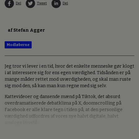
Del
Tweet
Del
af Stefan Agger
Modløberne
Jeg tror vi lever i en tid, hvor det enkelte menneske gør klogt
i at interessere sig for ens egen værdighed. Tidsånden er på
mange måder rettet mod uværdigheden, og skal man ruste
sig mod den, så kan man kun regne med sig selv.
Kattevideoer og dansende mænd på Tiktok, det absurd
overdramatiserede debatklima på X, doomscrolling på
Facebook er alle klare tegn i tiden på, at den personlige
værdighed udfordres af vores nye halvt digitale, halvt
analoge livsstil.