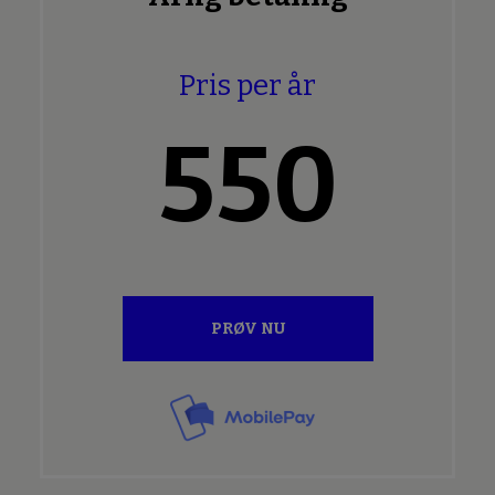
Pris per år
550
PRØV NU