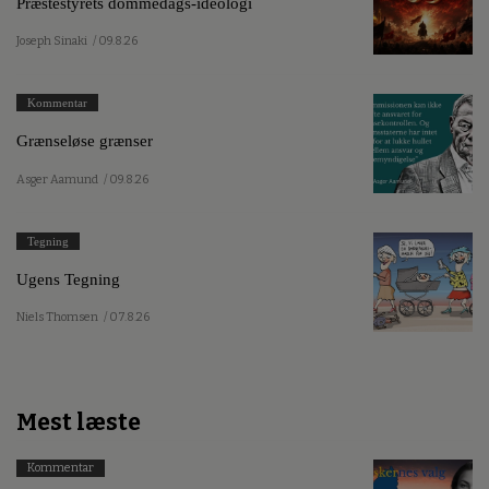
Præstestyrets dommedags-ideologi
Joseph Sinaki
/ 09.8.26
Kommentar
Grænseløse grænser
Asger Aamund
/ 09.8.26
Tegning
Ugens Tegning
Niels Thomsen
/ 07.8.26
Mest læste
Kommentar