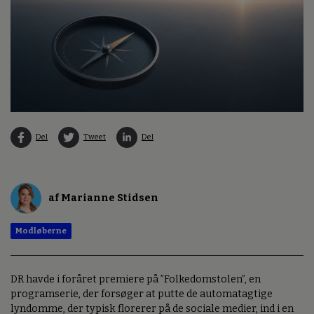
Del
Tweet
Del
af Marianne Stidsen
Modløberne
DR havde i foråret premiere på ”Folkedomstolen”, en
programserie, der forsøger at putte de automatagtige
lyndomme, der typisk florerer på de sociale medier, ind i en