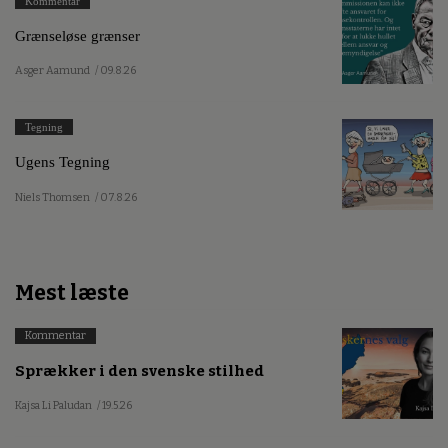
Kommentar
Grænseløse grænser
Asger Aamund
/ 09.8.26
Tegning
Ugens Tegning
Niels Thomsen
/ 07.8.26
Mest læste
Kommentar
Sprækker i den svenske stilhed
Kajsa Li Paludan
/ 19.5.26