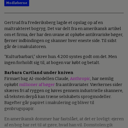
Modløberne
Gertrud fra Frederiksberg lagde et opslag op af en
maltrakteret bogryg. Det var delt fra en amerikansk artikel
om et firma, der har den uvane at opkøbe antikvariske bøger,
fjerner indbindingen og skanner hver eneste side. Til sidst
går de i makulatoren.
“Kulturbarbari,” skrev hun. 4.200 syntes godt om det. Men
ingen forholdt sig til, at bogen var købt og betalt.
Barbara Cartland under kniven
Firmaet bag AI-modellen Claude,
Anthropic
, har nemlig
opkøbt
millioner af bøger
fra antikvariater. Værkernes sider
skæres fri af ryggen og køres gennem industrielle skannere,
så teksten derpå kan træne selskabets sprogmodeller.
Bagefter går papiret i makulering og bliver til
genbrugspapir.
En amerikansk dommer har fastslået, at det er lovligt: ejeren
af en bog har ret til at gøre, hvad han vil. Domstolen gik