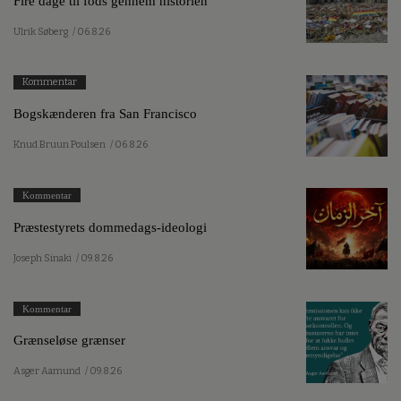
Fire dage til fods gennem historien
Ulrik Søberg
/ 06.8.26
Kommentar
Bogskænderen fra San Francisco
Knud Bruun Poulsen
/ 06.8.26
Kommentar
Præstestyrets dommedags-ideologi
Joseph Sinaki
/ 09.8.26
Kommentar
Grænseløse grænser
Asger Aamund
/ 09.8.26