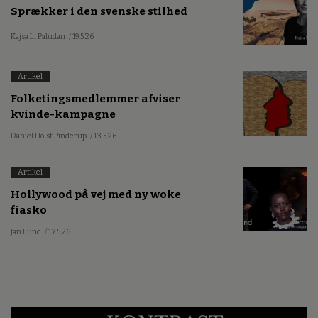
Sprækker i den svenske stilhed
Kajsa Li Paludan
/ 19.5.26
Artikel
Folketingsmedlemmer afviser
kvinde-kampagne
Daniel Holst Pinderup
/ 13.5.26
Artikel
Hollywood på vej med ny woke
fiasko
Jan Lund
/ 17.5.26