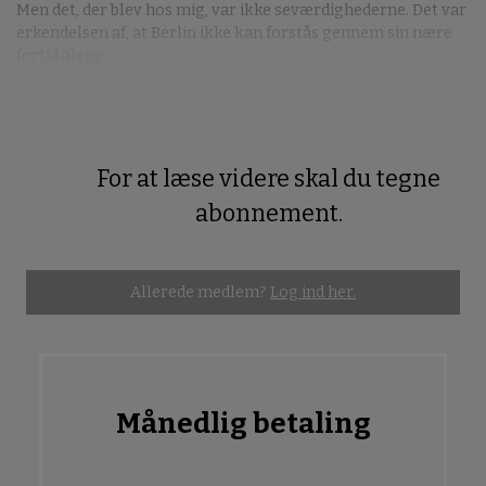
Men det, der blev hos mig, var ikke seværdighederne. Det var
erkendelsen af, at Berlin ikke kan forstås gennem sin nære
fortid alene.
For at læse videre skal du tegne
Premium
abonnement.
Allerede medlem?
Log ind her.
Månedlig betaling