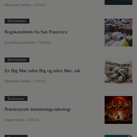
Marianne Stidsen
/ 07.8.26
Kommentar
Bogskænderen fra San Francisco
Knud Bruun Poulsen
/ 06.8.26
Kommentar
En Big Mac uden Big og uden Mac, tak
Marianne Stidsen
/ 05.8.26
Kommentar
Præstestyrets dommedags-ideologi
Joseph Sinaki
/ 09.8.26