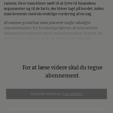
ramme, hvor man bliver nødt til at lytte til hinandens
argumenter og til de facts, der bliver lagt på bordet, inden
man kommer med sin endelige vurdering af en sag.
Af samme grund har man placeret nogle udvalgte
repræsentanter for forskellige hjørner af internettets
debatarena i en konstrueret retssalssituation. Jeg har set
serien nu og må sige, at det er godt fundet på af DR.
For at læse videre skal du tegne
Premium
abonnement.
Allerede medlem?
Log ind her.