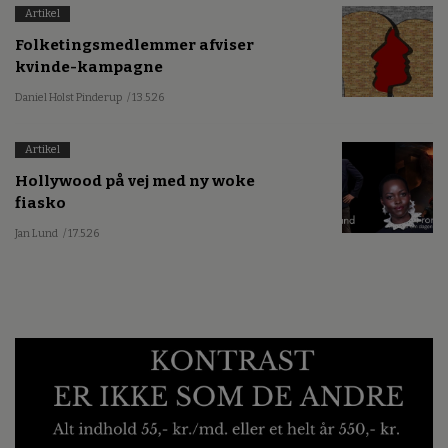
Artikel
Folketingsmedlemmer afviser
kvinde-kampagne
Daniel Holst Pinderup
/ 13.5.26
Artikel
Hollywood på vej med ny woke
fiasko
Jan Lund
/ 17.5.26