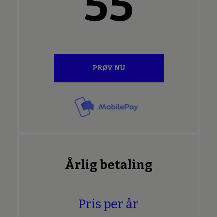
55
PRØV NU
Årlig betaling
Pris per år