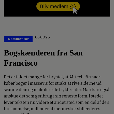
06.08.26
Kommentar
Premium
Bogskænderen fra San
Francisco
Det er faldet mange for brystet, at AI-tech-firmaer
køber bøger i massevis for straks at rive siderne ud,
scanne dem og makulere de trykte sider. Man kan også
anskue det som genbrug i sin reneste form. I stedet
lever teksten nu videre et andet sted som en del af den
hukommelse, millioner af mennesker stiller deres