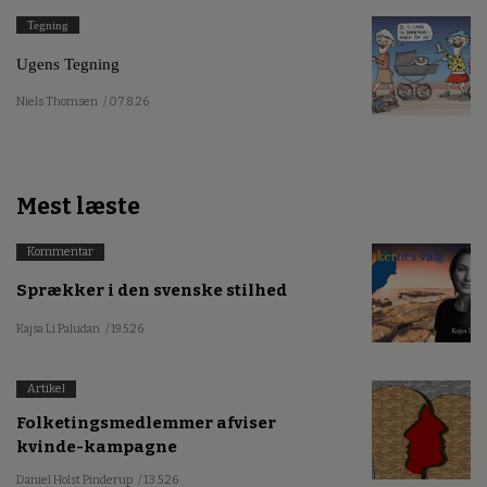
Tegning
Ugens Tegning
Niels Thomsen
/ 07.8.26
Mest læste
Kommentar
Sprækker i den svenske stilhed
Kajsa Li Paludan
/ 19.5.26
Artikel
Folketingsmedlemmer afviser
kvinde-kampagne
Daniel Holst Pinderup
/ 13.5.26