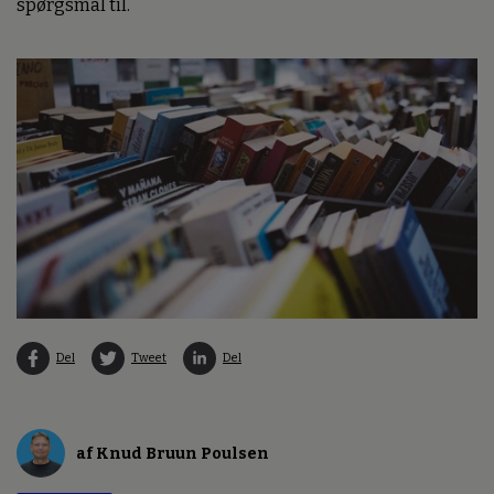
spørgsmål til.
Del
Tweet
Del
af Knud Bruun Poulsen