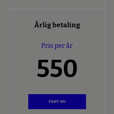
Årlig betaling
Pris per år
550
PRØV NU