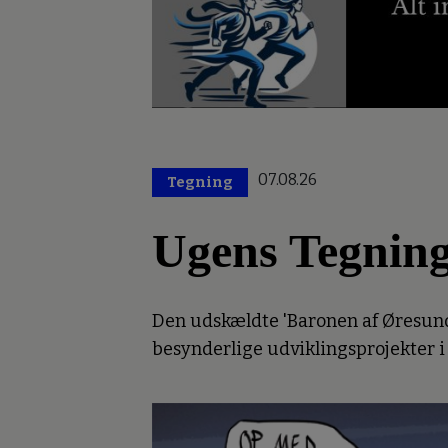
07.08.26
Tegning
Ugens Tegnin
Den udskældte 'Baronen af Øresund'
besynderlige udviklingsprojekter i