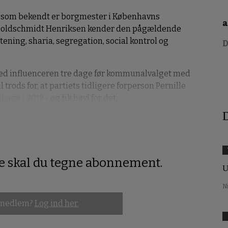
r som bekendt er borgmester i Københavns
a
 Goldschmidt Henriksen kender den pågældende
ening, sharia, segregation, social kontrol og
D
med influenceren tre dage før kommunalvalget med
 trods for, at partiets tidligere forperson Pernille
ilbage i 2019
- og fik høvl for det.
D
re skal du tegne abonnement.
U
N
 medlem?
Log ind her.