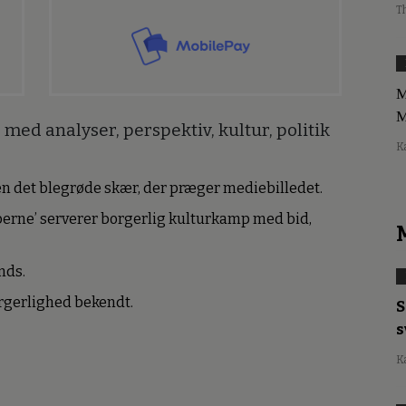
T
M
M
med analyser, perspektiv, kultur, politik
K
den det blegrøde skær, der præger mediebilledet.
erne’ serverer borgerlig kulturkamp med bid,
nds.
borgerlighed bekendt.
S
s
K