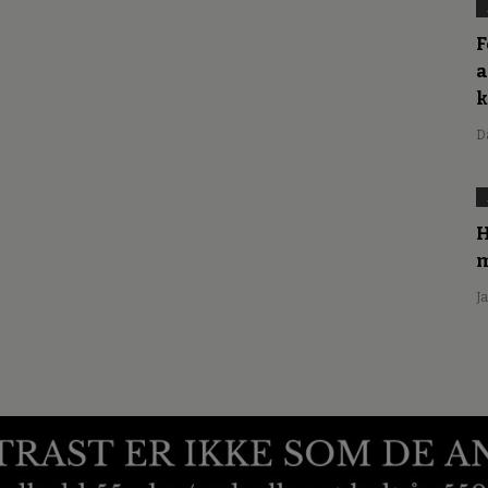
F
a
D
H
m
J