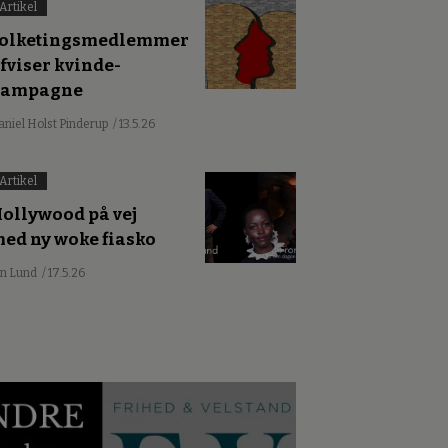
Artikel
olketingsmedlemmer
fviser kvinde-
kampagne
aniel Holst Pinderup
/ 13.5.26
Artikel
ollywood på vej
ed ny woke fiasko
an Lund
/ 17.5.26