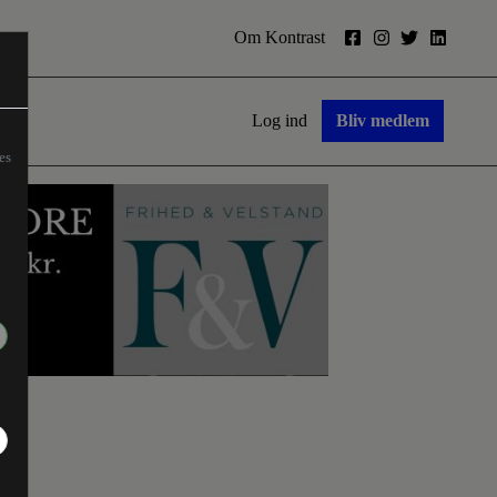
Om Kontrast
Log ind
Bliv medlem
es