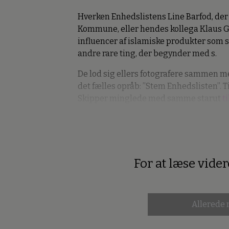
Hverken Enhedslistens Line Barfod, de
Kommune, eller hendes kollega Klaus
influencer af islamiske produkter som st
andre rare ting, der begynder med s.
De lod sig ellers fotografere sammen 
det fælles opråb: ”Stem Enhedslisten”. Til
Skipper minglede med samme starut
t
For at læse vide
Premium
Allerede