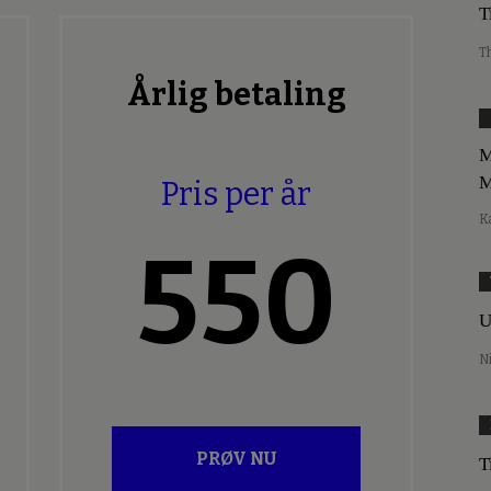
T
T
Årlig betaling
M
M
Pris per år
K
550
U
N
PRØV NU
T