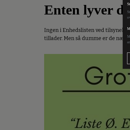
Enten lyver de 
S
S
o
M
Ingen i Enhedslisten ved tilsynela
M
tillader. Men så dumme er de næpp
a