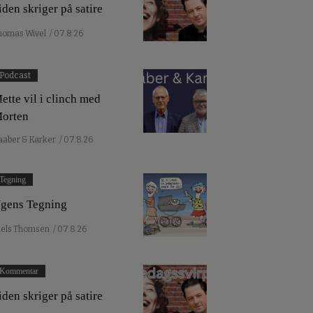
iden skriger på satire
homas Wivel
/ 07.8.26
Podcast
ette vil i clinch med
orten
aaber & Karker
/ 07.8.26
Tegning
gens Tegning
iels Thomsen
/ 07.8.26
Kommentar
iden skriger på satire