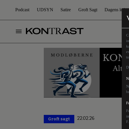
Podcast
UDSYN
Satire
Groft Sagt
Dagens leder
C
i
k
e
t
D
N
N
b
F
F
i
22.02.26
Groft sagt
Premium
F