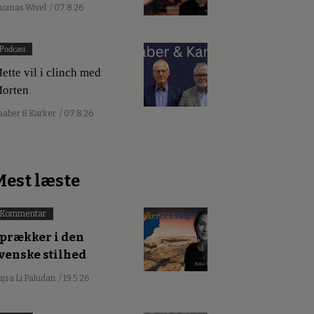
homas Wivel
/ 07.8.26
Podcast
ette vil i clinch med
orten
aaber & Karker
/ 07.8.26
Mest læste
Kommentar
prækker i den
venske stilhed
ajsa Li Paludan
/ 19.5.26