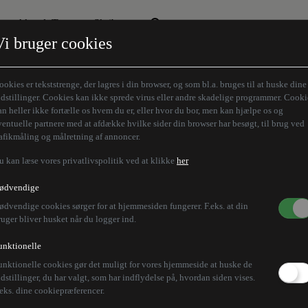
Aktuelt Tema
Skribenter
Vi bruger cookies
Den borgelige brille
Alle vores skribenter
Remigration
Modløberne
ookies er tekststrenge, der lagres i din browser, og som bl.a. bruges til at huske dine
Humaniora forfra
Z-aksen
ndstillinger. Cookies kan ikke sprede virus eller andre skadelige programmer. Cooki
an heller ikke fortælle os hvem du er, eller hvor du bor, men kan hjælpe os og
Store Danskere
ventuelle partnere med at afdække hvilke sider din browser har besøgt, til brug ved
rafikmåling og målretning af annoncer.
u kan læse vores privatlivspolitik ved at klikke
her
ødvendige
ødvendige cookies sørger for at hjemmesiden fungerer. F.eks. at din
ruger bliver husket når du logger ind.
unktionelle
unktionelle cookies gør det muligt for vores hjemmeside at huske de
ndstillinger, du har valgt, som har indflydelse på, hvordan siden vises.
.eks. dine cookiepræferencer.