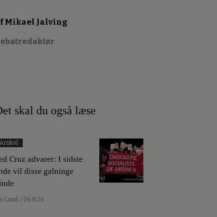
f Mikael Jalving
ebatredaktør
et skal du også læse
Artikel
ed Cruz advarer: I sidste
nde vil disse galninge
inde
an Lund
/ 06.8.26