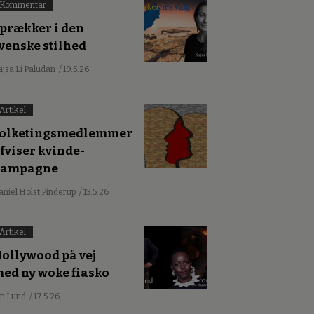
Kommentar
prækker i den
venske stilhed
ajsa Li Paludan
/ 19.5.26
Artikel
olketingsmedlemmer
fviser kvinde-
kampagne
aniel Holst Pinderup
/ 13.5.26
Artikel
ollywood på vej
ed ny woke fiasko
an Lund
/ 17.5.26