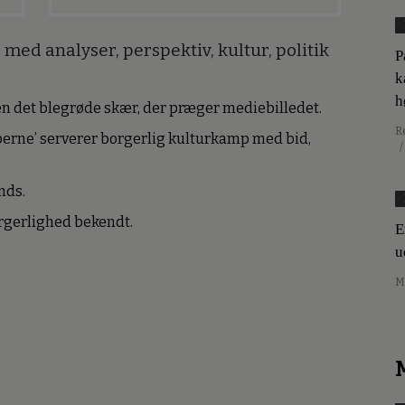
med analyser, perspektiv, kultur, politik
P
k
h
den det blegrøde skær, der præger mediebilledet.
R
erne’ serverer borgerlig kulturkamp med bid,
/
nds.
borgerlighed bekendt.
E
u
M