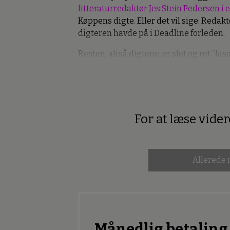
litteraturredaktør Jes Stein Pedersen
Køppens digte. Eller det vil sige: Reda
digteren havde på i Deadline forleden.
Resten, altså digtene, er slet og ret ”fasc
For at læse vide
Premium
Allerede
Månedlig betaling