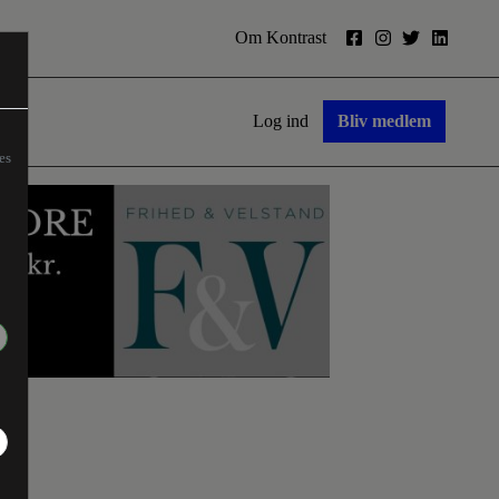
Om Kontrast
Log ind
Bliv medlem
es