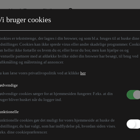
Aktuelt Tema
Skribenter
Vi bruger cookies
Den borgelige brille
Alle vores skribenter
Remigration
Modløberne
ookies er tekststrenge, der lagres i din browser, og som bl.a. bruges til at huske dine
Humaniora forfra
Z-aksen
ndstillinger. Cookies kan ikke sprede virus eller andre skadelige programmer. Cooki
an heller ikke fortælle os hvem du er, eller hvor du bor, men kan hjælpe os og
Store Danskere
ventuelle partnere med at afdække hvilke sider din browser har besøgt, til brug ved
rafikmåling og målretning af annoncer.
u kan læse vores privatlivspolitik ved at klikke
her
ødvendige
ødvendige cookies sørger for at hjemmesiden fungerer. F.eks. at din
ruger bliver husket når du logger ind.
unktionelle
unktionelle cookies gør det muligt for vores hjemmeside at huske de
ndstillinger, du har valgt, som har indflydelse på, hvordan siden vises.
.eks. dine cookiepræferencer.