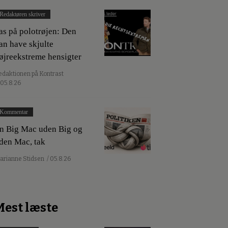
Redaktøren skriver
as på polotrøjen: Den
an have skjulte
øjreekstreme hensigter
edaktionen på Kontrast
 05.8.26
Kommentar
n Big Mac uden Big og
den Mac, tak
arianne Stidsen
/ 05.8.26
Mest læste