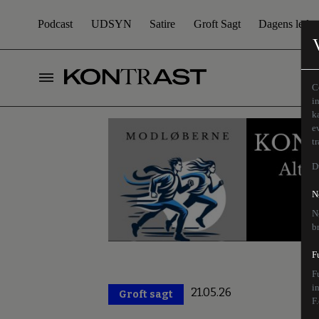
Podcast
UDSYN
Satire
Groft Sagt
Dagens leder
C
i
k
e
t
D
N
N
b
F
F
i
21.05.26
Groft sagt
Premium
F