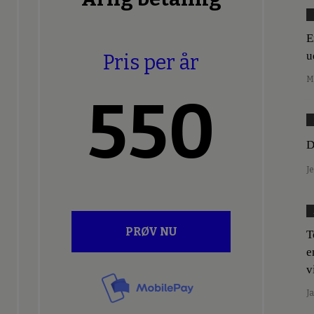
E
u
Pris per år
M
550
D
J
PRØV NU
T
e
v
J