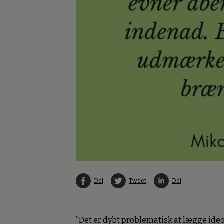
Del
Tweet
Del
”Det er dybt problematisk at lægge ideol