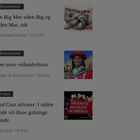
Kommentar
n Big Mac uden Big og
den Mac, tak
arianne Stidsen
/ 05.8.26
Kommentar
et sorte vidunderbarn
esper W. Rasmussen
/ 05.8.26
Artikel
ed Cruz advarer: I sidste
nde vil disse galninge
inde
an Lund
/ 06.8.26