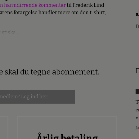
 i en harmdirrende kommentar
til Frederik Lind
ktørens forargelse handler mere om den t-shirt,
a
D
istiske”.
D
re skal du tegne abonnement.
 medlem?
Log ind her.
T
e
v
J
Årlig betaling