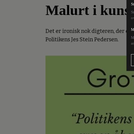
Malurt i kuns
S
S
o
M
Det er ironisk nok digteren, der er
M
Politikens Jes Stein Pedersen.
a