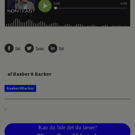
Del
Tweet
Del
af Kaaber & Karker
Kaaber&Karker
-
Kan du lide det du læser?