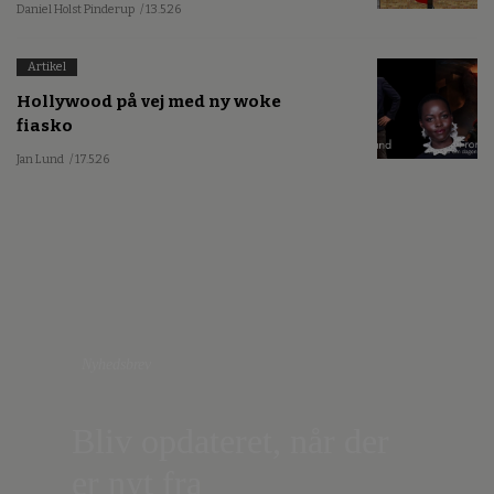
Daniel Holst Pinderup
/ 13.5.26
Artikel
Hollywood på vej med ny woke
fiasko
Jan Lund
/ 17.5.26
Nyhedsbrev
Bliv opdateret, når der
er nyt fra