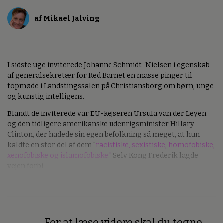
af Mikael Jalving
I sidste uge inviterede Johanne Schmidt-Nielsen i egenskab
af generalsekretær for Red Barnet en masse pinger til
topmøde i Landstingssalen på Christiansborg om børn, unge
og kunstig intelligens.
Blandt de inviterede var EU-kejseren Ursula van der Leyen
og den tidligere amerikanske udenrigsminister Hillary
Clinton, der hadede sin egen befolkning så meget, at hun
kaldte en stor del af dem "
racistiske, sexistiske, homofobiske,
xenofobiske og islamofobiske."
Selv Kong Frederik lagde
vejen forbi.
For at læse videre skal du tegne