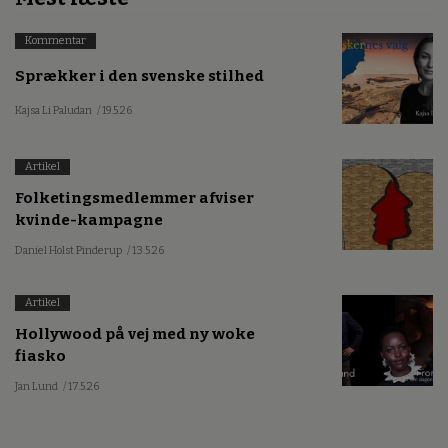
Kommentar
Sprækker i den svenske stilhed
Kajsa Li Paludan
/ 19.5.26
Artikel
Folketingsmedlemmer afviser
kvinde-kampagne
Daniel Holst Pinderup
/ 13.5.26
Artikel
Hollywood på vej med ny woke
fiasko
Jan Lund
/ 17.5.26