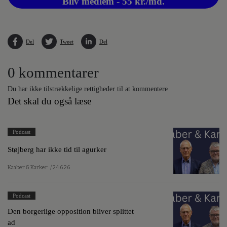
Bliv medlem - 55 kr./md.
Del
Tweet
Del
0 kommentarer
Du har ikke tilstrækkelige rettigheder til at kommentere
Det skal du også læse
Podcast
Støjberg har ikke tid til agurker
Kaaber & Karker
/ 24.6.26
Podcast
Den borgerlige opposition bliver splittet
ad