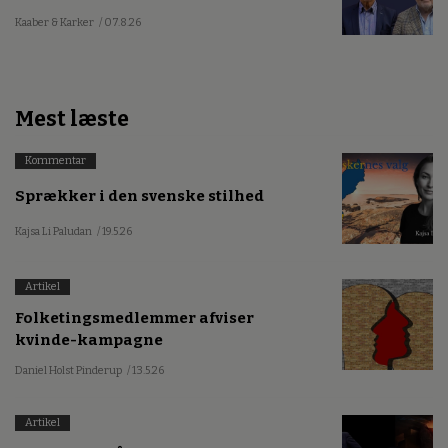
Kaaber & Karker
/ 07.8.26
Mest læste
Kommentar
Sprækker i den svenske stilhed
Kajsa Li Paludan
/ 19.5.26
Artikel
Folketingsmedlemmer afviser
kvinde-kampagne
Daniel Holst Pinderup
/ 13.5.26
Artikel