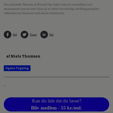
Den udskældte 'Baronen af Øresund' har skabt vrede på venstrefløjen ved i
anonymiseret form at sætte fokus på en række besynderlige udviklingsprojekter i
millionklassen finansieret med danske skattekroner.
Del
Tweet
Del
af Niels Thomsen
Ugens Tegning
-
Kan du lide det du læser?
Bliv medlem - 55 kr./md.