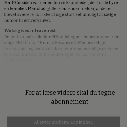
For 10 år siden var der endnu virksomheder, der turde hyre
en komiker. Men stadigt flere bureauer melder, at det er
blevet sværere, for ikke at sige stort set umuligt at sælge
humor til erhvervslivet.
Woke gives intravenøst
Det er firmaets såkaldte HR-afdelinger, der bestemmer den
slags. HR står for ”Human Resources”. Menneskelige
ressourcer. Jeg ved snart ikke, hvor menneskelige de er. De
er sat sammen af folk, der ikke ligefrem har humor i
ascendanten.
For at læse videre skal du tegne
Premium
abonnement.
Allerede medlem?
Log ind her.