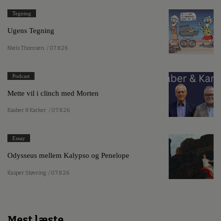
Tegning
Ugens Tegning
Niels Thomsen
/ 07.8.26
Podcast
Mette vil i clinch med Morten
Kaaber & Karker
/ 07.8.26
Essay
Odysseus mellem Kalypso og Penelope
Kasper Støvring
/ 07.8.26
Mest læste