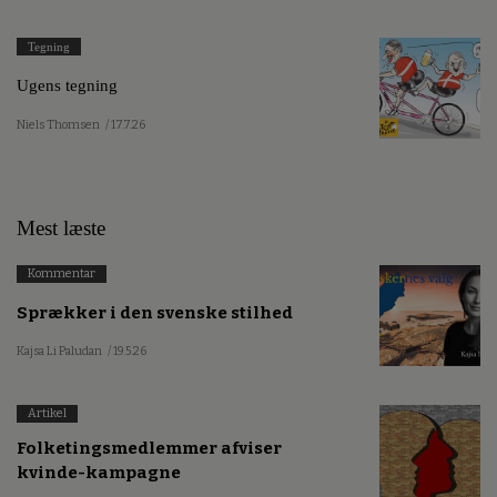
Tegning
Ugens tegning
Niels Thomsen
/ 17.7.26
Mest læste
Kommentar
Sprækker i den svenske stilhed
Kajsa Li Paludan
/ 19.5.26
Artikel
Folketingsmedlemmer afviser
kvinde-kampagne