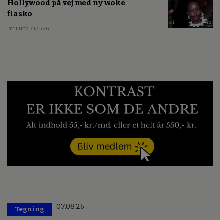
Hollywood på vej med ny woke
fiasko
Jan Lund
/ 17.5.26
07.08.26
Tegning