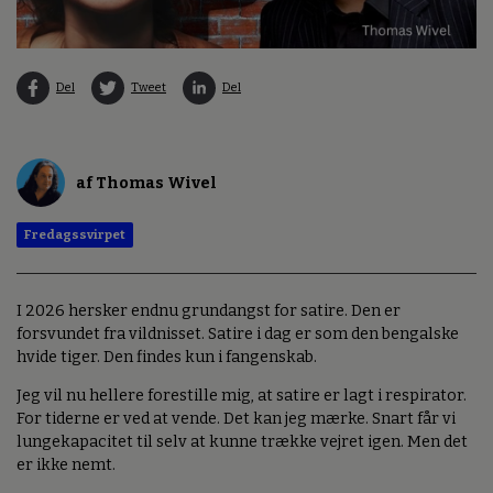
Del
Tweet
Del
af Thomas Wivel
Fredagssvirpet
I 2026 hersker endnu grundangst for satire. Den er
forsvundet fra vildnisset. Satire i dag er som den bengalske
hvide tiger. Den findes kun i fangenskab.
Jeg vil nu hellere forestille mig, at satire er lagt i respirator.
For tiderne er ved at vende. Det kan jeg mærke. Snart får vi
lungekapacitet til selv at kunne trække vejret igen. Men det
er ikke nemt.