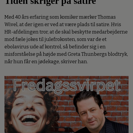
Tiden skriger på satire
Med 40 års erfaring som komiker mærker Thomas
Wivel, at der igen er ved at være plads til satire. Hvis
HR-afdelingen tror, at de skal beskytte medarbejderne
mod fæle jokes til julefrokosten, som var de et
ebolavirus ude af kontrol, så befinder sig i en
misforståelse på højde med Greta Thunbergs blodtryk,
når hun får en jødekage, skriver han.