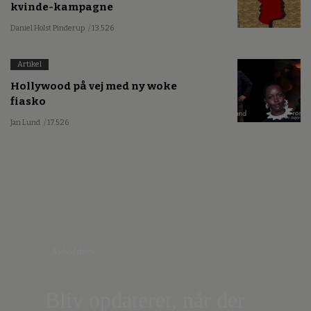
kvinde-kampagne
Daniel Holst Pinderup
/ 13.5.26
Artikel
Hollywood på vej med ny woke
fiasko
Jan Lund
/ 17.5.26
Nyhedsbrev
Bliv opdateret, når der