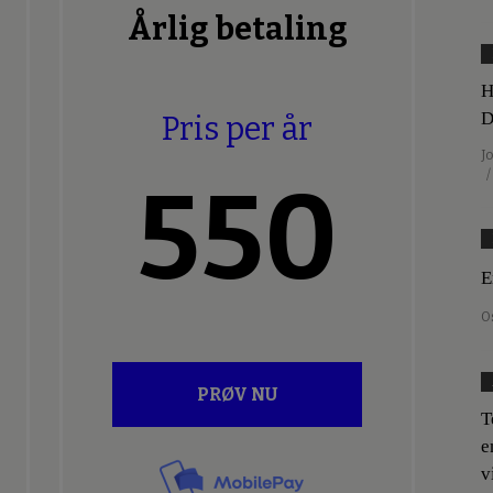
Årlig betaling
H
D
Pris per år
J
/
550
E
O
PRØV NU
T
e
v