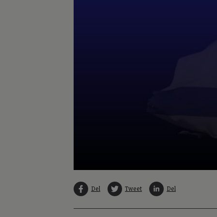
Del
Tweet
Del