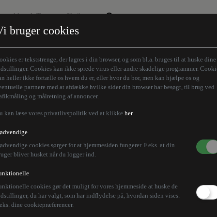
Aktuelt Tema
Skribenter
Vi bruger cookies
Den borgelige brille
Alle vores skribenter
Remigration
Modløberne
ookies er tekststrenge, der lagres i din browser, og som bl.a. bruges til at huske dine
Humaniora forfra
Z-aksen
ndstillinger. Cookies kan ikke sprede virus eller andre skadelige programmer. Cooki
an heller ikke fortælle os hvem du er, eller hvor du bor, men kan hjælpe os og
Store Danskere
ventuelle partnere med at afdække hvilke sider din browser har besøgt, til brug ved
rafikmåling og målretning af annoncer.
u kan læse vores privatlivspolitik ved at klikke
her
ødvendige
ødvendige cookies sørger for at hjemmesiden fungerer. F.eks. at din
ruger bliver husket når du logger ind.
unktionelle
unktionelle cookies gør det muligt for vores hjemmeside at huske de
ndstillinger, du har valgt, som har indflydelse på, hvordan siden vises.
.eks. dine cookiepræferencer.