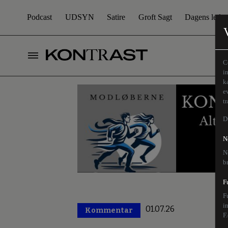
Podcast
UDSYN
Satire
Groft Sagt
Dagens leder
C
i
k
e
t
D
N
N
b
F
F
i
01.07.26
Kommentar
Premium
F