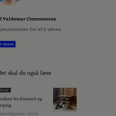
f Valdemar Clemmensen
ymnasieelev. Del af Z-aksen.
Z-aksen
et skal du også læse
Essay
ostkort fra Eisenach og
eipzig
abriel Philip Stærk
/ 23.7.26