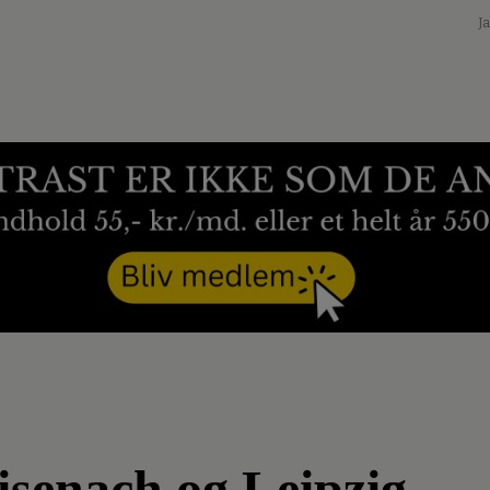
J
isenach og Leipzig