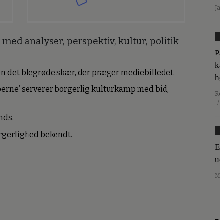
J
med analyser, perspektiv, kultur, politik
P
k
den det blegrøde skær, der præger mediebilledet.
h
erne’ serverer borgerlig kulturkamp med bid,
R
/
nds.
borgerlighed bekendt.
E
u
M