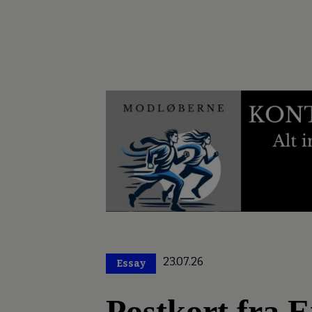
23.07.26
Essay
Premium
Postkort fra E