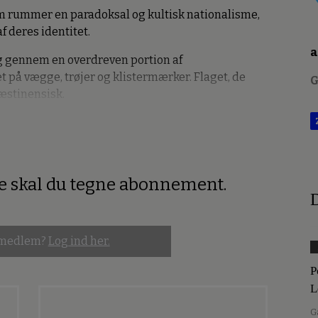
 rummer en paradoksal og kultisk nationalisme,
f deres identitet.
a
g gennem en overdreven portion af
 på vægge, trøjer og klistermærker. Flaget, de
G
æstinensisk.
re skal du tegne abonnement.
D
 medlem?
Log ind her.
P
L
G