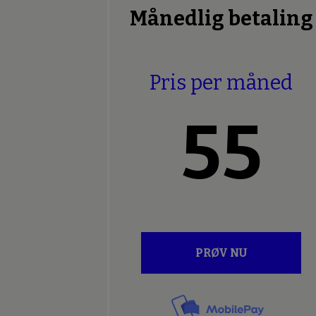
Månedlig betaling
Pris per måned
55
PRØV NU