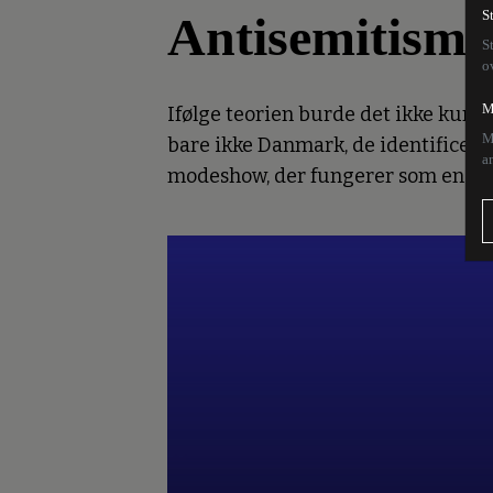
Antisemitisme
S
S
o
M
Ifølge teorien burde det ikke kunne
M
bare ikke Danmark, de identificerer
a
modeshow, der fungerer som en indi