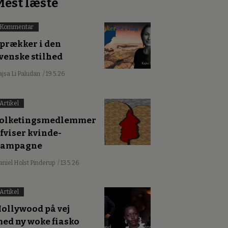
Mest læste
Kommentar
prækker i den
venske stilhed
ajsa Li Paludan
/ 19.5.26
Artikel
olketingsmedlemmer
fviser kvinde-
kampagne
aniel Holst Pinderup
/ 13.5.26
Artikel
ollywood på vej
ed ny woke fiasko