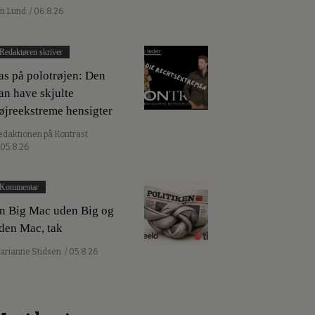
an Lund
/ 06.8.26
Redaktøren skriver
as på polotrøjen: Den
an have skjulte
øjreekstreme hensigter
edaktionen på Kontrast
 05.8.26
Kommentar
n Big Mac uden Big og
den Mac, tak
arianne Stidsen
/ 05.8.26