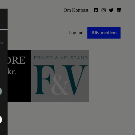
Om Kontrast
Log ind
Bliv medlem
es