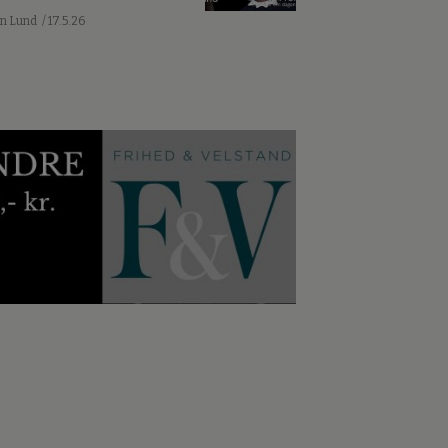
an Lund
/ 17.5.26