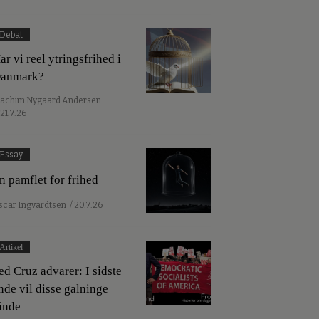
Debat
ar vi reel ytringsfrihed i
anmark?
oachim Nygaard Andersen
 21.7.26
Essay
n pamflet for frihed
scar Ingvardtsen
/ 20.7.26
Artikel
ed Cruz advarer: I sidste
nde vil disse galninge
inde