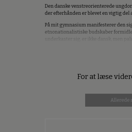
Den danske venstreorienterede ungdom
der efterhånden er blevet en vigtig del a
På mit gymnasium manifesterer den si
etnonationalistiske budskaber formidlet
underkaster sig, er ikke dansk, men pal
For at læse vide
Premium
Allerede