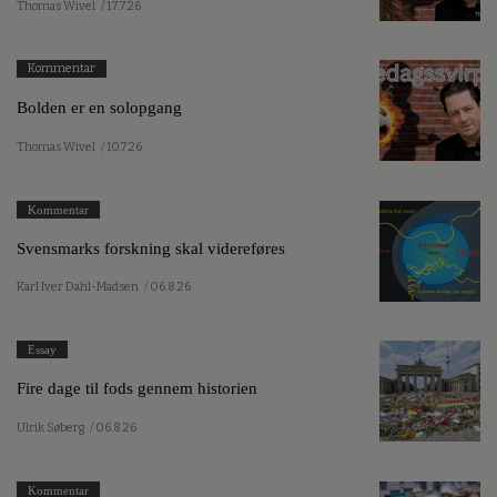
Thomas Wivel
/ 17.7.26
Kommentar
Bolden er en solopgang
Thomas Wivel
/ 10.7.26
Kommentar
Svensmarks forskning skal videreføres
Karl Iver Dahl-Madsen
/ 06.8.26
Essay
Fire dage til fods gennem historien
Ulrik Søberg
/ 06.8.26
Kommentar