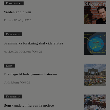
Kommentar
Vreden er din ven
Thomas Wivel
/ 17.7.26
Kommentar
Svensmarks forskning skal videreføres
Karl Iver Dahl-Madsen
/ 06.8.26
Essay
Fire dage til fods gennem historien
Ulrik Søberg
/ 06.8.26
Kommentar
Bogskænderen fra San Francisco