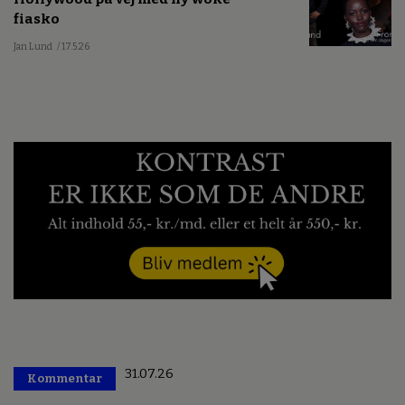
fiasko
Jan Lund
/ 17.5.26
31.07.26
Kommentar
Premium