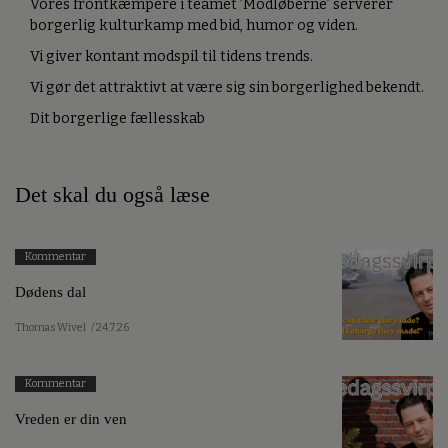
Vores frontkæmpere i teamet ’Modløberne’ serverer
borgerlig kulturkamp med bid, humor og viden.
Vi giver kontant modspil til tidens trends.
Vi gør det attraktivt at være sig sin borgerlighed bekendt.
Dit borgerlige fællesskab
Det skal du også læse
Kommentar
Dødens dal
Thomas Wivel
/ 24.7.26
Kommentar
Vreden er din ven