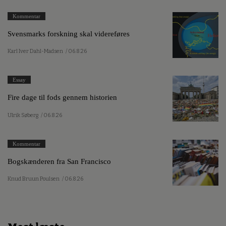
Kommentar
Svensmarks forskning skal videreføres
Karl Iver Dahl-Madsen
/ 06.8.26
Essay
Fire dage til fods gennem historien
Ulrik Søberg
/ 06.8.26
Kommentar
Bogskænderen fra San Francisco
Knud Bruun Poulsen
/ 06.8.26