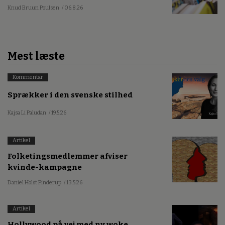
Knud Bruun Poulsen
/ 06.8.26
Mest læste
Kommentar
Sprækker i den svenske stilhed
Kajsa Li Paludan
/ 19.5.26
Artikel
Folketingsmedlemmer afviser
kvinde-kampagne
Daniel Holst Pinderup
/ 13.5.26
Artikel
Hollywood på vej med ny woke