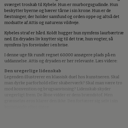
sværget troskab til Kybele. Hun er murborgsgudinde. Hun
beskytter byerne og bærer tårne i sin krone. Hun er de
fæstninger, der holder samfund og orden oppe og altså det
modsatte af Attis og naturens vildveje.
Kybeles straf er hård. Koldt hugger hun nymfens laurbærtræ
ned. En dryades liv knytter sig til det træ, hun vogter, så
nymfens lys forsvinder i en brise.
I denne uge fik rundt regnet 60.000 ansøgere plads på en
uddannelse. Attis og dryaden er her relevante. Læs videre:
Den uregerlige lidenskab
Legenden illustrerer en klassisk duel hos kunstneren. Skal
man dyrke parforhold eller skaberværk? Skal man være tro
mod konvention og brugsanvisning? Lidenskab skyder
uregerligt frem. De åbne vidder er dens brændstof. Men
grænseløs eros klarer den ikke. Den fortærer sig selv i sin
kommando efter mere.