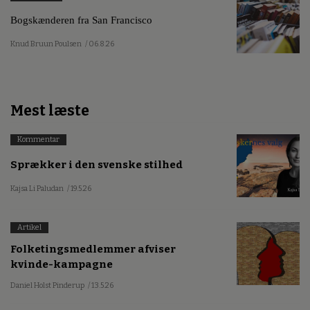
Bogskænderen fra San Francisco
Knud Bruun Poulsen
/ 06.8.26
Mest læste
Kommentar
Sprækker i den svenske stilhed
Kajsa Li Paludan
/ 19.5.26
Artikel
Folketingsmedlemmer afviser
kvinde-kampagne
Daniel Holst Pinderup
/ 13.5.26