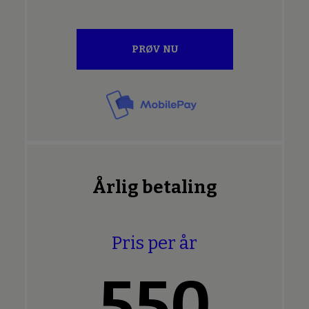
PRØV NU
Årlig betaling
Pris per år
550