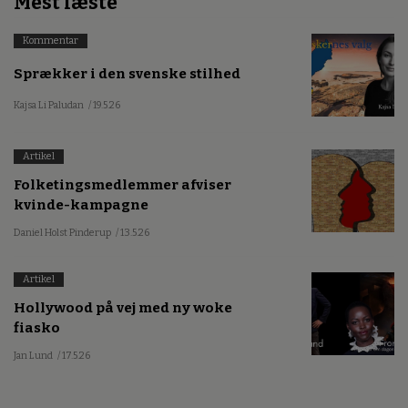
Mest læste
Kommentar
Sprækker i den svenske stilhed
Kajsa Li Paludan
/ 19.5.26
Artikel
Folketingsmedlemmer afviser
kvinde-kampagne
Daniel Holst Pinderup
/ 13.5.26
Artikel
Hollywood på vej med ny woke
fiasko
Jan Lund
/ 17.5.26