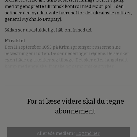
brændt levende af Putins besættelsesmagt. Den er i gang
med at genoprette ukrainsk kontrol med Mauripol. I den
befinder den nyudnævnte hærchef for det ukrainske militær,
general Mykhailo Drapatyj.
Sådan ser uudslukkeligt håb om frihed ud.
Miraklet
Den 11 september 1855 på Krim sprænger russerne sine
befæstninger i luften. De ser nederlaget i øjnene. De sænker
egen flåde og trækker sig tilbage. Det sker efter langstrakt
kamp med engelske, franske og osmanniske styrker.
For at læse videre skal du tegne
Premium
abonnement.
Allerede medlem?
Log ind her.