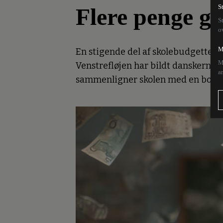
Flere penge gi
S
S
o
M
En stigende del af skolebudgetterne 
M
Venstrefløjen har bildt danskerne in
a
sammenligner skolen med en bokser