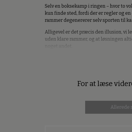
Selv en boksekamp i ringen – hvor to vo
kun finde sted, fordi der er regler og
rammer degenererer selv sporten til ka
Alligevel er det præcis den illusion, vi 
uden klare rammer, og at løsningen altid
noget andet.
For at læse vide
Premium
Allerede