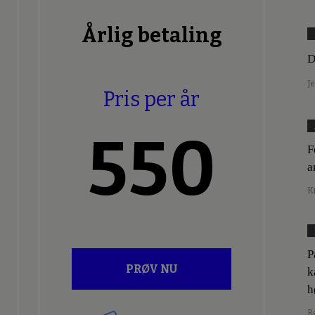
Årlig betaling
D
J
Pris per år
550
F
a
K
P
PRØV NU
k
h
R