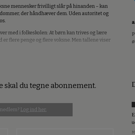
ksne mennesker frivilligt slår på hinanden – kan
 en dommer, der håndhæver dem. Uden autoritet og
os.
a
lever med i folkeskolen: At børn kan trives og lære
P
 er flere penge og flere voksne. Men tallene viser
D
re skal du tegne abonnement.
 medlem?
Log ind her.
E
u
M