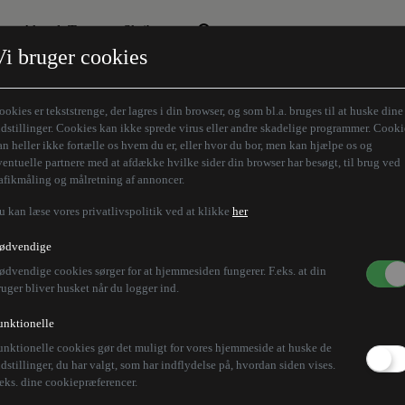
Aktuelt Tema
Skribenter
Vi bruger cookies
Den borgelige brille
Alle vores skribenter
Remigration
Modløberne
ookies er tekststrenge, der lagres i din browser, og som bl.a. bruges til at huske dine
Humaniora forfra
Z-aksen
ndstillinger. Cookies kan ikke sprede virus eller andre skadelige programmer. Cooki
an heller ikke fortælle os hvem du er, eller hvor du bor, men kan hjælpe os og
Store Danskere
ventuelle partnere med at afdække hvilke sider din browser har besøgt, til brug ved
rafikmåling og målretning af annoncer.
u kan læse vores privatlivspolitik ved at klikke
her
ødvendige
ødvendige cookies sørger for at hjemmesiden fungerer. F.eks. at din
ruger bliver husket når du logger ind.
unktionelle
unktionelle cookies gør det muligt for vores hjemmeside at huske de
ndstillinger, du har valgt, som har indflydelse på, hvordan siden vises.
.eks. dine cookiepræferencer.