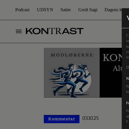
Podcast
UDSYN
Satire
Groft Sagt
Dagens leder
C
i
k
e
t
D
N
N
b
F
F
i
03.10.25
Kommentar
Premium
F