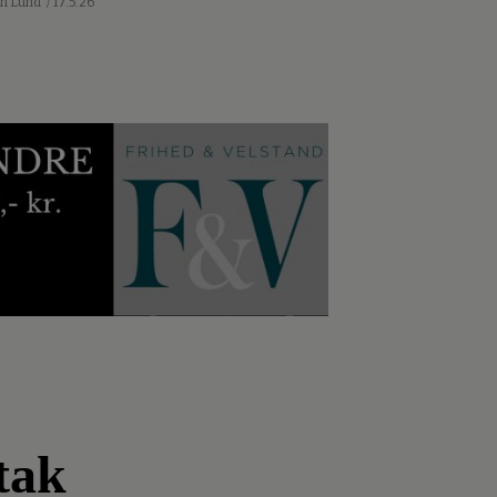
an Lund
/ 17.5.26
tak