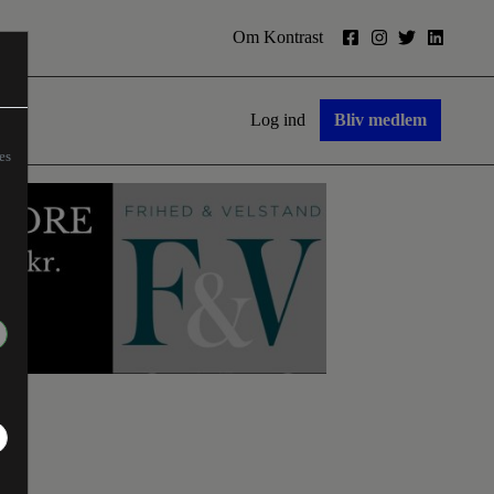
Om Kontrast
Log ind
Bliv medlem
es