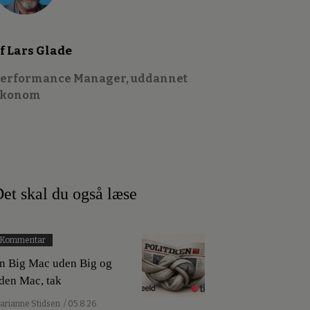
f Lars Glade
erformance Manager, uddannet
økonom
et skal du også læse
Kommentar
n Big Mac uden Big og
den Mac, tak
arianne Stidsen
/ 05.8.26