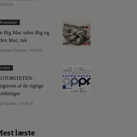
 05.8.26
Kommentar
n Big Mac uden Big og
den Mac, tak
arianne Stidsen
/ 05.8.26
Artikel
UTORITETEN -
ogteren af de rigtige
oldninger
ars Kaaber
/ 05.8.26
Mest læste