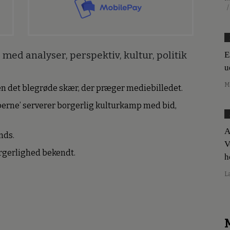
/
med analyser, perspektiv, kultur, politik
E
u
M
den det blegrøde skær, der præger mediebilledet.
erne’ serverer borgerlig kulturkamp med bid,
A
nds.
V
borgerlighed bekendt.
h
L