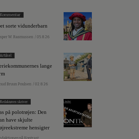
Kommentar
et sorte vidunderbarn
esper W. Rasmussen
/ 05.8.26
Artikel
eriekommunernes lange
rm
nud Bruun Poulsen
/ 02.8.26
Redaktøren skriver
as på polotrøjen: Den
an have skjulte
øjreekstreme hensigter
edaktionen på Kontrast