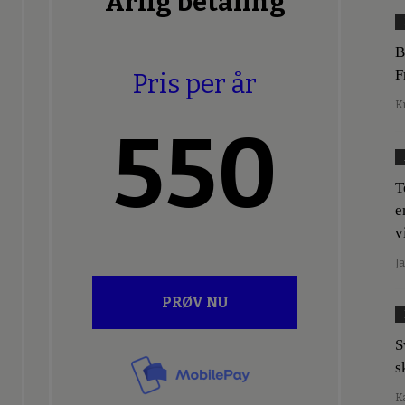
Årlig betaling
B
F
Pris per år
K
550
T
e
v
J
PRØV NU
S
s
K