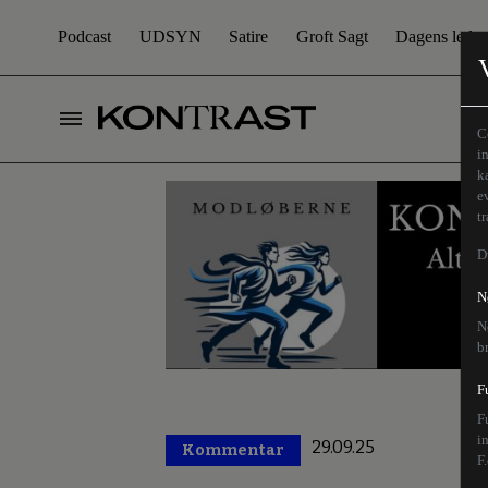
Podcast
UDSYN
Satire
Groft Sagt
Dagens leder
C
i
k
e
t
D
N
N
b
F
F
i
29.09.25
Kommentar
Premium
F