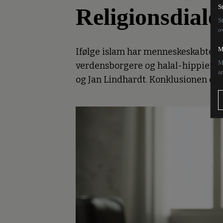
Religionsdial
S
S
o
M
Ifølge islam har menneskeskabte n
M
verdensborgere og halal-hippier. 
a
og Jan Lindhardt. Konklusionen er, 