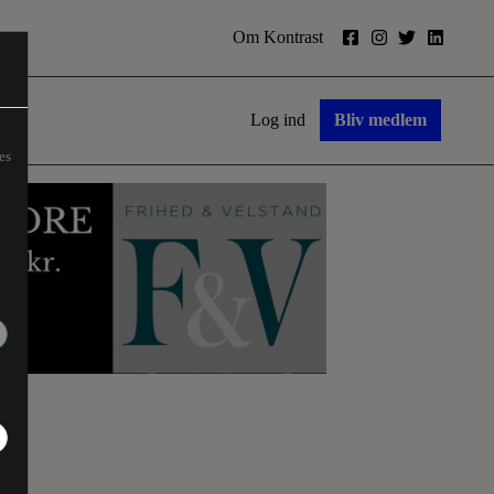
Om Kontrast
Log ind
Bliv medlem
es