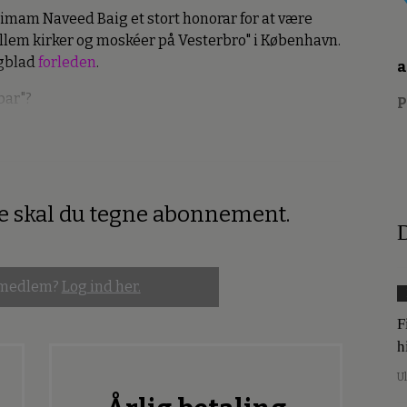
simam Naveed Baig et stort honorar for at være
llem kirker og moskéer på Vesterbro" i København.
agblad
forleden
.
a
bar"?
P
re skal du tegne abonnement.
D
 medlem?
Log ind her.
F
h
U