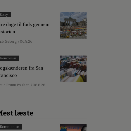
Essay
ire dage til fods gennem
istorien
lrik Søberg
/ 06.8.26
Kommentar
ogskænderen fra San
rancisco
nud Bruun Poulsen
/ 06.8.26
Mest læste
Kommentar