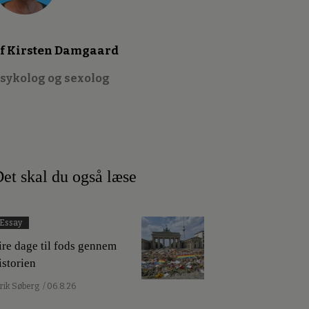
f Kirsten Damgaard
sykolog og sexolog
et skal du også læse
Essay
ire dage til fods gennem
istorien
lrik Søberg
/ 06.8.26