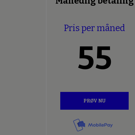
Månedlig betaling
Pris per måned
55
PRØV NU