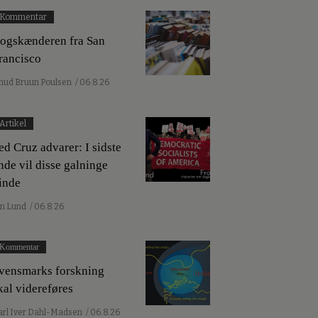
Kommentar
ogskænderen fra San
rancisco
nud Bruun Poulsen
/ 06.8.26
Artikel
ed Cruz advarer: I sidste
nde vil disse galninge
inde
an Lund
/ 06.8.26
Kommentar
vensmarks forskning
kal videreføres
arl Iver Dahl-Madsen
/ 06.8.26