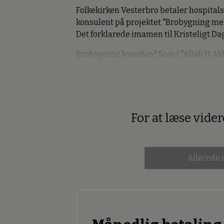
Folkekirken Vesterbro betaler hospital
konsulent på projektet "Brobygning me
Det forklarede imamen til Kristeligt D
Brobygning hvordan? Som i "Allah U Ak
For at læse vide
Premium
Allerede