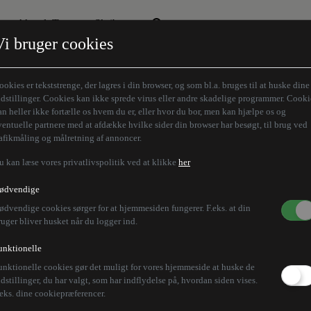
Aktuelt Tema
Skribenter
Vi bruger cookies
Den borgelige brille
Alle vores skribenter
Remigration
Modløberne
ookies er tekststrenge, der lagres i din browser, og som bl.a. bruges til at huske dine
Humaniora forfra
Z-aksen
ndstillinger. Cookies kan ikke sprede virus eller andre skadelige programmer. Cooki
an heller ikke fortælle os hvem du er, eller hvor du bor, men kan hjælpe os og
Store Danskere
ventuelle partnere med at afdække hvilke sider din browser har besøgt, til brug ved
rafikmåling og målretning af annoncer.
u kan læse vores privatlivspolitik ved at klikke
her
ødvendige
ødvendige cookies sørger for at hjemmesiden fungerer. F.eks. at din
ruger bliver husket når du logger ind.
unktionelle
unktionelle cookies gør det muligt for vores hjemmeside at huske de
ndstillinger, du har valgt, som har indflydelse på, hvordan siden vises.
.eks. dine cookiepræferencer.