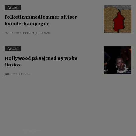
Artikel
Folketingsmedlemmer afviser
kvinde-kampagne
Daniel Holst Pinderup
/ 13.5.26
Artikel
Hollywood på vej med ny woke
fiasko
Jan Lund
/ 17.5.26
Nyhedsbrev