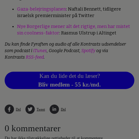
Gaza-belejringsplanen
: Naftali Bennett, tidligere
israelsk premierminister på Twitter
Nye Borgerlige mener alt det rigtige, men har mistet
sin coolness-faktor
: Rasmus Ulstrup i Altinget
Du kan finde Fyraften og audio af alle Kontrasts udsendelser
som podcast i
iTunes
, Google Podcast,
Spotify
og via
Kontrasts
RSS-feed
.
Kan du lide det du læser?
Bliv medlem - 55 kr./md.
Del
Tweet
Del
0 kommentarer
Du har ikke tilstrækkelige rettigheder til at kommentere