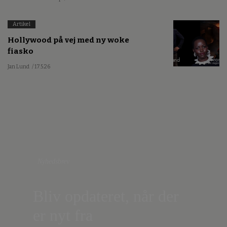
Artikel
Hollywood på vej med ny woke
fiasko
Jan Lund
/ 17.5.26
Nyhedsbrev
Bliv opdateret, når der
er nyt fra