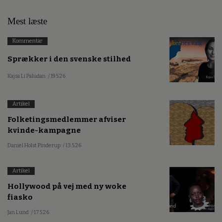
Mest læste
Kommentar
Sprækker i den svenske stilhed
Kajsa Li Paludan
/ 19.5.26
Artikel
Folketingsmedlemmer afviser
kvinde-kampagne
Daniel Holst Pinderup
/ 13.5.26
Artikel
Hollywood på vej med ny woke
fiasko
Jan Lund
/ 17.5.26