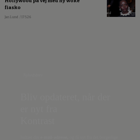
Hollywood på vej med ny woke
fiasko
Jan Lund
/ 17.5.26
Nyhedsbrev
Bliv opdateret, når der
er nyt fra
Kontrast
Indtast din
e-mail-adresse,
og få nyt fra det borgerlige