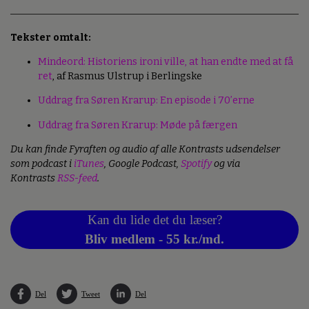
Tekster omtalt:
Mindeord: Historiens ironi ville, at han endte med at få
ret
, af Rasmus Ulstrup i Berlingske
Uddrag fra Søren Krarup: En episode i 70’erne
Uddrag fra Søren Krarup: Møde på færgen
Du kan finde Fyraften og audio af alle Kontrasts udsendelser
som podcast i
iTunes
, Google Podcast,
Spotify
og via
Kontrasts
RSS-feed
.
Kan du lide det du læser?
Bliv medlem - 55 kr./md.
Del
Tweet
Del