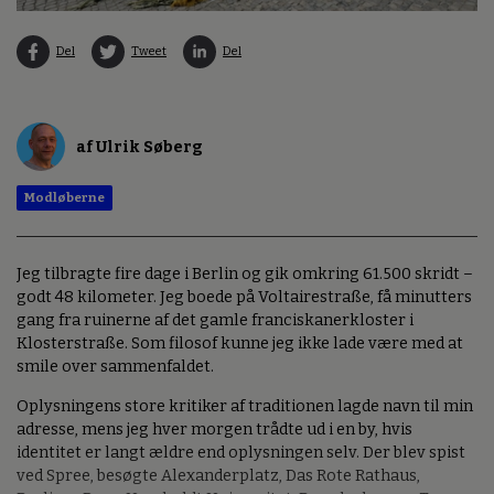
Del
Tweet
Del
af Ulrik Søberg
Modløberne
Jeg tilbragte fire dage i Berlin og gik omkring 61.500 skridt –
godt 48 kilometer. Jeg boede på Voltairestraße, få minutters
gang fra ruinerne af det gamle franciskanerkloster i
Klosterstraße. Som filosof kunne jeg ikke lade være med at
smile over sammenfaldet.
Oplysningens store kritiker af traditionen lagde navn til min
adresse, mens jeg hver morgen trådte ud i en by, hvis
identitet er langt ældre end oplysningen selv. Der blev spist
ved Spree, besøgte Alexanderplatz, Das Rote Rathaus,