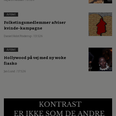
Artikel
Folketingsmedlemmer afviser
kvinde-kampagne
Daniel Holst Pinderup
/ 13.5.26
Artikel
Hollywood på vej med ny woke
fiasko
Jan Lund
/ 17.5.26