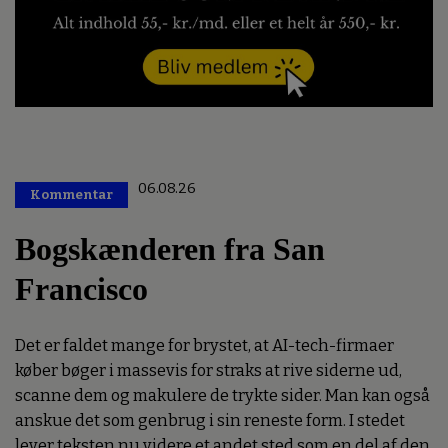
06.08.26
Kommentar
Premium
Bogskænderen fra San
Francisco
Det er faldet mange for brystet, at AI-tech-firmaer
køber bøger i massevis for straks at rive siderne ud,
scanne dem og makulere de trykte sider. Man kan også
anskue det som genbrug i sin reneste form. I stedet
lever teksten nu videre et andet sted som en del af den