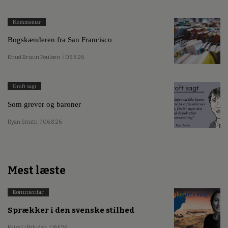
Kommentar
Bogskænderen fra San Francisco
Knud Bruun Poulsen
/ 06.8.26
Groft sagt
Som grever og baroner
Ryan Smith
/ 06.8.26
Mest læste
Kommentar
Sprækker i den svenske stilhed
Kajsa Li Paludan
/ 19.5.26