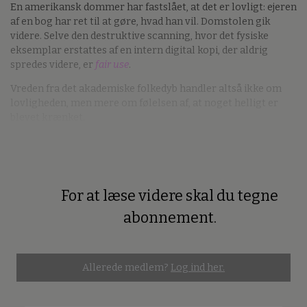
En amerikansk dommer har fastslået, at det er lovligt: ejeren
af en bog har ret til at gøre, hvad han vil. Domstolen gik
videre. Selve den destruktive scanning, hvor det fysiske
eksemplar erstattes af en intern digital kopi, der aldrig
spredes videre, er
fair use
.
Vreden fra det akademiske folkedyb handler altså ikke om
lovligheden, men mere om følelsen af, at noget helligt er
blevet krænket.
For at læse videre skal du tegne
Premium
abonnement.
Allerede medlem?
Log ind her.