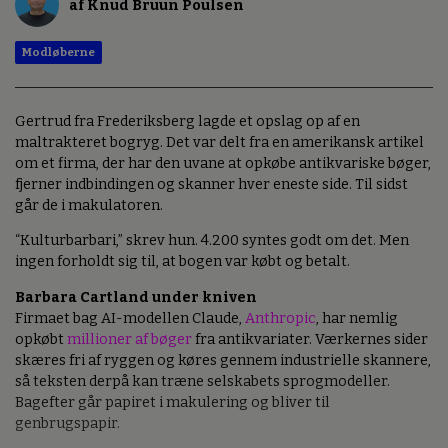
af Knud Bruun Poulsen
Modløberne
Gertrud fra Frederiksberg lagde et opslag op af en
maltrakteret bogryg. Det var delt fra en amerikansk artikel
om et firma, der har den uvane at opkøbe antikvariske bøger,
fjerner indbindingen og skanner hver eneste side. Til sidst
går de i makulatoren.
“Kulturbarbari,” skrev hun. 4.200 syntes godt om det. Men
ingen forholdt sig til, at bogen var købt og betalt.
Barbara Cartland under kniven
Firmaet bag AI-modellen Claude,
Anthropic
, har nemlig
opkøbt
millioner af bøger
fra antikvariater. Værkernes sider
skæres fri af ryggen og køres gennem industrielle skannere,
så teksten derpå kan træne selskabets sprogmodeller.
Bagefter går papiret i makulering og bliver til
genbrugspapir.