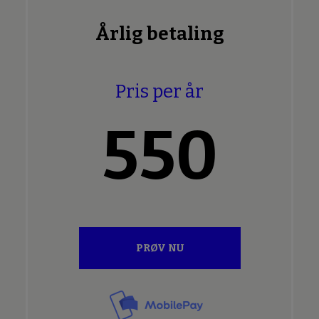
Årlig betaling
Pris per år
550
PRØV NU