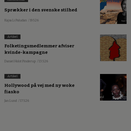
Sprækker i den svenske stilhed
Kajsa Li Paludan
/ 19.5.26
Artikel
Folketingsmedlemmer afviser
kvinde-kampagne
Daniel Holst Pinderup
/ 13.5.26
Artikel
Hollywood på vej med ny woke
fiasko
Jan Lund
/ 17.5.26