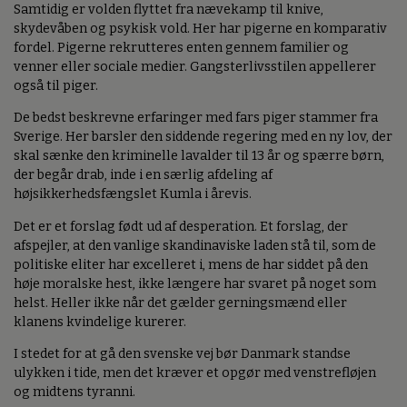
Samtidig er volden flyttet fra nævekamp til knive,
skydevåben og psykisk vold. Her har pigerne en komparativ
fordel. Pigerne rekrutteres enten gennem familier og
venner eller sociale medier. Gangsterlivsstilen appellerer
også til piger.
De bedst beskrevne erfaringer med fars piger stammer fra
Sverige. Her barsler den siddende regering med en ny lov, der
skal sænke den kriminelle lavalder til 13 år og spærre børn,
der begår drab, inde i en særlig afdeling af
højsikkerhedsfængslet Kumla i årevis.
Det er et forslag født ud af desperation. Et forslag, der
afspejler, at den vanlige skandinaviske laden stå til, som de
politiske eliter har excelleret i, mens de har siddet på den
høje moralske hest, ikke længere har svaret på noget som
helst. Heller ikke når det gælder gerningsmænd eller
klanens kvindelige kurerer.
I stedet for at gå den svenske vej bør Danmark standse
ulykken i tide, men det kræver et opgør med venstrefløjen
og midtens tyranni.