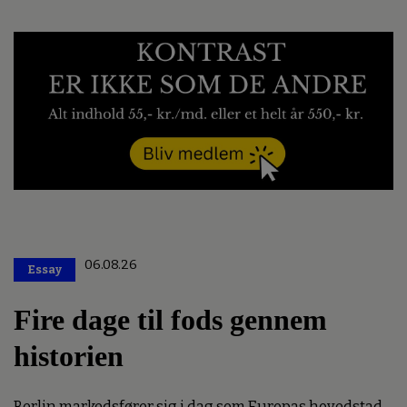
06.08.26
Essay
Premium
Fire dage til fods gennem
historien
Berlin markedsfører sig i dag som Europas hovedstad