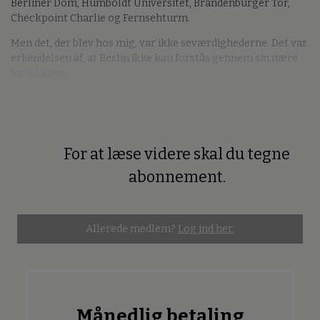
Berliner Dom, Humboldt Universitet, Brandenburger Tor,
Checkpoint Charlie og Fernsehturm.
Men det, der blev hos mig, var ikke seværdighederne. Det var
erkendelsen af, at Berlin ikke kan forstås gennem sin nære
fortid alene.
For at læse videre skal du tegne
Premium
abonnement.
Allerede medlem?
Log ind her.
Månedlig betaling