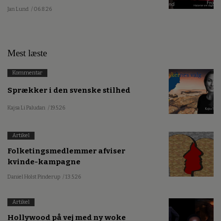
Jan Lund
/ 06.8.26
Mest læste
Kommentar
Sprækker i den svenske stilhed
Kajsa Li Paludan
/ 19.5.26
Artikel
Folketingsmedlemmer afviser
kvinde-kampagne
Daniel Holst Pinderup
/ 13.5.26
Artikel
Hollywood på vej med ny woke