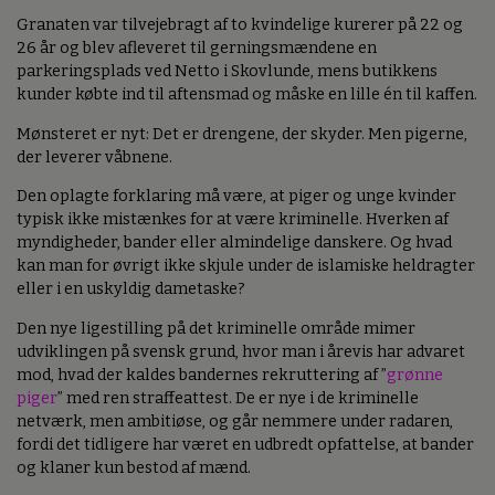
Granaten var tilvejebragt af to kvindelige kurerer på 22 og
26 år og blev afleveret til gerningsmændene en
parkeringsplads ved Netto i Skovlunde, mens butikkens
kunder købte ind til aftensmad og måske en lille én til kaffen.
Mønsteret er nyt: Det er drengene, der skyder. Men pigerne,
der leverer våbnene.
Den oplagte forklaring må være, at piger og unge kvinder
typisk ikke mistænkes for at være kriminelle. Hverken af
myndigheder, bander eller almindelige danskere. Og hvad
kan man for øvrigt ikke skjule under de islamiske heldragter
eller i en uskyldig dametaske?
Den nye ligestilling på det kriminelle område mimer
udviklingen på svensk grund, hvor man i årevis har advaret
mod, hvad der kaldes bandernes rekruttering af ”
grønne
piger
” med ren straffeattest. De er nye i de kriminelle
netværk, men ambitiøse, og går nemmere under radaren,
fordi det tidligere har været en udbredt opfattelse, at bander
og klaner kun bestod af mænd.