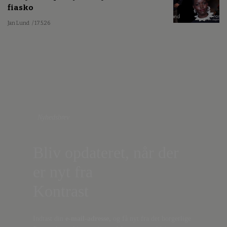
fiasko
Jan Lund
/ 17.5.26
Nyhedsbrev
Bliv opdateret, når der
er nyt fra
Kontrast
Indtast din
e-mail-adresse,
og få nyt fra det borgerlige