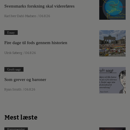
Svensmarks forskning skal videreføres
Karl Iver Dahl-Madsen
/ 06.8.26
Essay
Fire dage til fods gennem historien
Ulrik Søberg
/ 06.8.26
Groft sagt
Som grever og baroner
Ryan Smith
/ 06.8.26
Mest læste
Kommentar