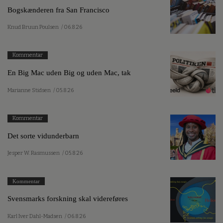
Bogskænderen fra San Francisco
Knud Bruun Poulsen
/ 06.8.26
Kommentar
En Big Mac uden Big og uden Mac, tak
Marianne Stidsen
/ 05.8.26
Kommentar
Det sorte vidunderbarn
Jesper W. Rasmussen
/ 05.8.26
Kommentar
Svensmarks forskning skal videreføres
Karl Iver Dahl-Madsen
/ 06.8.26