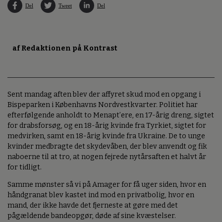
Del
Tweet
Del
af Redaktionen på Kontrast
Sent mandag aften blev der affyret skud mod en opgang i
Bispeparken i Københavns Nordvestkvarter. Politiet har
efterfølgende anholdt to Menapt’ere, en 17-årig dreng, sigtet
for drabsforsøg, og en 18-årig kvinde fra Tyrkiet, sigtet for
medvirken, samt en 18-årig kvinde fra Ukraine. De to unge
kvinder medbragte det skydevåben, der blev anvendt og fik
naboerne til at tro, at nogen fejrede nytårsaften et halvt år
for tidligt.
Samme mønster så vi på Amager for få uger siden, hvor en
håndgranat blev kastet ind mod en privatbolig, hvor en
mand, der ikke havde det fjerneste at gøre med det
pågældende bandeopgør, døde af sine kvæstelser.