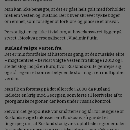
Man kan ikke benægte, at det er gået helt galt med forholdet
mellem Vesten og Rusland. Der bliver skrevet tykke bøger
om emnet, som forsøger at forklare og placere et ansvar.
Personligt er jeg ikke i tvivl om, at hovedansvaret ligger på
styret i Moskva personaliseret i Vladimir Putin.
Rusland valgte Vesten fra
Det er min forståelse af historiens gang, at den russiske elite
– magtcentret – bevidst valgte Vesten fra tilbage i 2012 og i
stedet slog ind på en kurs, hvor Rusland skulle genrejse sig
og stå i egen ret som en betydende stormagt i en multipolær
verden.
Man fik en forsmag på det allerede i 2008, da Rusland
indledte en krig mod Georgien, som førte til løsrivelse af to
georgianske regioner, der kom under russisk kontrol.
Selvom det geopolitisk var småtterier og lå i forlængelse af
Ruslands evige trakasserier i Kaukasus, så gav det et
fingerpeg om, at Rusland stadigvæk opfattede regioner uden
for landets grænser som russiske interesseområder, som