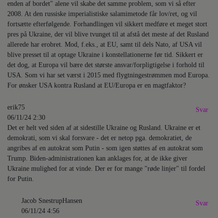
enden af bordet" alene vil skabe det samme problem, som vi så efter
2008. At den russiske imperialistiske salamimetode får lov/ret, og vil
fortsætte efterfølgende. Forhandlingen vil sikkert medføre et meget stort
pres på Ukraine, der vil blive tvunget til at afstå det meste af det Rusland
allerede har erobret. Mod, f.eks., at EU, samt til dels Nato, af USA vil
blive presset til at optage Ukraine i konstellationerne før tid. Sikkert er
det dog, at Europa vil bære det største ansvar/forpligtigelse i forhold til
USA. Som vi har set værst i 2015 med flygtningestrømmen mod Europa.
For ønsker USA kontra Rusland at EU/Europa er en magtfaktor?
erik75
Svar
06/11/24 2:30
Det er helt ved siden af at sidestille Ukraine og Rusland. Ukraine er et
demokrati, som vi skal forsvare - det er netop pga. demokratiet, de
angribes af en autokrat som Putin - som igen støttes af en autokrat som
Trump. Biden-administrationen kan anklages for, at de ikke giver
Ukraine mulighed for at vinde. Der er for mange "røde linjer" til fordel
for Putin.
Jacob SnestrupHansen
Svar
06/11/24 4:56