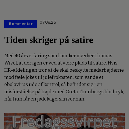
07.08.26
Kommentar
Premium
Tiden skriger på satire
Med 40 års erfaring som komiker mærker Thomas
Wivel, at der igen er ved at være plads til satire. Hvis
HR-afdelingen tror, at de skal beskytte medarbejderne
mod fæle jokes til julefrokosten, som var de et
ebolavirus ude af kontrol, så befinder sig i en
misforståelse på højde med Greta Thunbergs blodtryk,
når hun får en jødekage, skriver han.