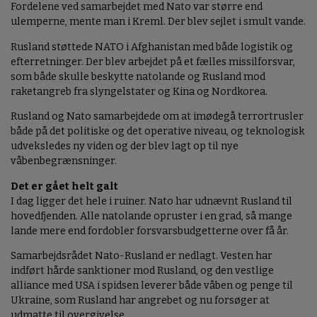
Fordelene ved samarbejdet med Nato var større end
ulemperne, mente man i Kreml. Der blev sejlet i smult vande.
Rusland støttede NATO i Afghanistan med både logistik og
efterretninger. Der blev arbejdet på et fælles missilforsvar,
som både skulle beskytte natolande og Rusland mod
raketangreb fra slyngelstater og Kina og Nordkorea.
Rusland og Nato samarbejdede om at imødegå terrortrusler
både på det politiske og det operative niveau, og teknologisk
udveksledes ny viden og der blev lagt op til nye
våbenbegrænsninger.
Det er gået helt galt
I dag ligger det hele i ruiner. Nato har udnævnt Rusland til
hovedfjenden. Alle natolande opruster i en grad, så mange
lande mere end fordobler forsvarsbudgetterne over få år.
Samarbejdsrådet Nato-Rusland er nedlagt. Vesten har
indført hårde sanktioner mod Rusland, og den vestlige
alliance med USA i spidsen leverer både våben og penge til
Ukraine, som Rusland har angrebet og nu forsøger at
udmatte til overgivelse.