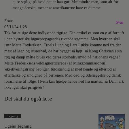
at se sagligt på hvad det er han gør. Medmindre man, som alt for
mange danske, mener at amerikanerne bare er dumme.
Frans
Svar
05/11/24 1:28
Tak for at sige dette indlysende rigtige. Din artikel er som en ø af fornuft
i den hysteriske løgnepropagandas rivende strømme. Men hvordan skal
især Mette Frederiksen, Troels Lund og Lars Løkke komme ned fra den
mast af løgn og russerhad, de har bygget så højt, så Kong Christian i sin
røg og damp måtte blues ved deres storhedsvanvid på nationens vegne?
Mette Frederiksens veldiagnosticerede (af Minkkommissionen)
'eksekveringstrang' løb igen fuldstændig af med hende og efterlod al
eftertanke og sindighed på perronen. Med død og ødelæggelse og dansk
forarmelse til følge. Hvem kan hjælpe hende ned fra masten, så Danmark
ikke igen skal prisgives?
Det skal du også læse
Tegning
Ugens Tegning