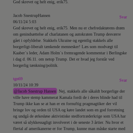
God skrevet og helt enig, erik75.
Jacob SnestrupHansen
Svar
06/11/24 5:03
God skrevet og helt enig, erik75. Men nu er chefredaktørens drøm
om genindsættelse af charlatanen og autokraten Trump desværre
gået i opfyldelse. Stakkels Ukraine og egentlig stakkels alle
borgerligt-liberalt tænkende mennesker! Læs som modvægt til
Kaaber´s leder, Adam Holm´s fremragende kommentar i Berlingske
i dag d. 06.11. om netop Trump. Det er hvad jeg forstår ved
borgerlig tænkning/politik.
tgn69
Svar
10/11/24 10:39
@
Jacob Snestrup Hansen
Nej, stakkels alle såkaldt borgerlige der
ville have stemp kammerat Kamala fordi de i deres blinde had til
Trump ikke kan se at han er en fornuftig pragmagtiker der vil
bringe lov og orden til USA og køre landet som en god forretning
og undgå de ørkesløse aktivistiske stedfortræderkrige som USA har
været så ulykkessagligt involveret i de seneste 3 årtier. Nu hvor et
flertal af amerikanerne er for Trump, kunne man måske starte med