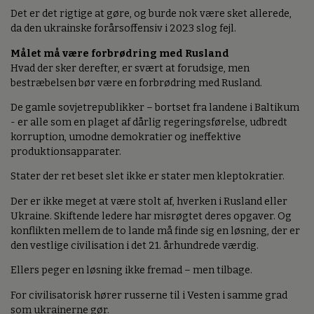
Det er det rigtige at gøre, og burde nok være sket allerede,
da den ukrainske forårsoffensiv i 2023 slog fejl.
Målet må være forbrødring med Rusland
Hvad der sker derefter, er svært at forudsige, men
bestræbelsen bør være en forbrødring med Rusland.
De gamle sovjetrepublikker – bortset fra landene i Baltikum
- er alle som en plaget af dårlig regeringsførelse, udbredt
korruption, umodne demokratier og ineffektive
produktionsapparater.
Stater der ret beset slet ikke er stater men kleptokratier.
Der er ikke meget at være stolt af, hverken i Rusland eller
Ukraine. Skiftende ledere har misrøgtet deres opgaver. Og
konflikten mellem de to lande må finde sig en løsning, der er
den vestlige civilisation i det 21. århundrede værdig.
Ellers peger en løsning ikke fremad – men tilbage.
For civilisatorisk hører russerne til i Vesten i samme grad
som ukrainerne gør.