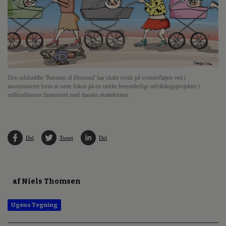
Den udskældte 'Baronen af Øresund' har skabt vrede på venstrefløjen ved i
anonymiseret form at sætte fokus på en række besynderlige udviklingsprojekter i
millionklassen finansieret med danske skattekroner.
Del
Tweet
Del
af Niels Thomsen
Ugens Tegning