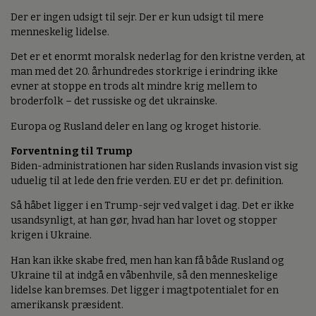
Der er ingen udsigt til sejr. Der er kun udsigt til mere
menneskelig lidelse.
Det er et enormt moralsk nederlag for den kristne verden, at
man med det 20. århundredes storkrige i erindring ikke
evner at stoppe en trods alt mindre krig mellem to
broderfolk – det russiske og det ukrainske.
Europa og Rusland deler en lang og kroget historie.
Forventning til Trump
Biden-administrationen har siden Ruslands invasion vist sig
uduelig til at lede den frie verden. EU er det pr. definition.
Så håbet ligger i en Trump-sejr ved valget i dag. Det er ikke
usandsynligt, at han gør, hvad han har lovet og stopper
krigen i Ukraine.
Han kan ikke skabe fred, men han kan få både Rusland og
Ukraine til at indgå en våbenhvile, så den menneskelige
lidelse kan bremses. Det ligger i magtpotentialet for en
amerikansk præsident.