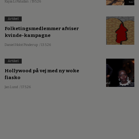
Kajsa Li Paludan
/ 19.5.26
Artikel
Folketingsmedlemmer afviser
kvinde-kampagne
Daniel Holst Pinderup
/ 13.5.26
Artikel
Hollywood på vej med ny woke
fiasko
Jan Lund
/ 17.5.26