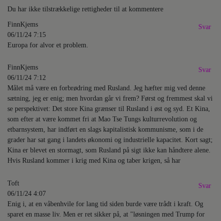
Du har ikke tilstrækkelige rettigheder til at kommentere
FinnKjems
Svar
06/11/24 7:15
Europa for alvor et problem.
FinnKjems
Svar
06/11/24 7:12
Målet må være en forbrødring med Rusland. Jeg hæfter mig ved denne
sætning, jeg er enig; men hvordan går vi frem? Først og fremmest skal vi
se perspektivet: Det store Kina grænser til Rusland i øst og syd. Et Kina,
som efter at være kommet fri at Mao Tse Tungs kulturrevolution og
etbarnsystem, har indført en slags kapitalistisk kommunisme, som i de
grader har sat gang i landets økonomi og industrielle kapacitet. Kort sagt;
Kina er blevet en stormagt, som Rusland på sigt ikke kan håndtere alene.
Hvis Rusland kommer i krig med Kina og taber krigen, så har
Toft
Svar
06/11/24 4:07
Enig i, at en våbenhvile for lang tid siden burde være trådt i kraft. Og
sparet en masse liv. Men er ret sikker på, at "løsningen med Trump for