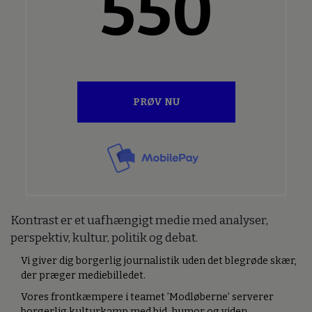
550
PRØV NU
Kontrast er et uafhængigt medie med analyser,
perspektiv, kultur, politik og debat.
Vi giver dig borgerlig journalistik uden det blegrøde skær,
der præger mediebilledet.
Vores frontkæmpere i teamet ’Modløberne’ serverer
borgerlig kulturkamp med bid, humor og viden.