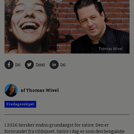
Del
Tweet
Del
af Thomas Wivel
Fredagssvirpet
I 2026 hersker endnu grundangst for satire. Den er
forsvundet fra vildnisset. Satire i dag er som den bengalske