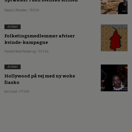
Sprækker i den svenske stilhed
Kajsa Li Paludan
/ 19.5.26
Artikel
Folketingsmedlemmer afviser
kvinde-kampagne
Daniel Holst Pinderup
/ 13.5.26
Artikel
Hollywood på vej med ny woke
fiasko
Jan Lund
/ 17.5.26