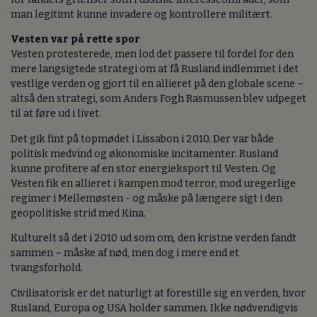
man legitimt kunne invadere og kontrollere militært.
Vesten var på rette spor
Vesten protesterede, men lod det passere til fordel for den
mere langsigtede strategi om at få Rusland indlemmet i det
vestlige verden og gjort til en allieret på den globale scene –
altså den strategi, som Anders Fogh Rasmussen blev udpeget
til at føre ud i livet.
Det gik fint på topmødet i Lissabon i 2010. Der var både
politisk medvind og økonomiske incitamenter. Rusland
kunne profitere af en stor energieksport til Vesten. Og
Vesten fik en allieret i kampen mod terror, mod uregerlige
regimer i Mellemøsten - og måske på længere sigt i den
geopolitiske strid med Kina.
Kulturelt så det i 2010 ud som om, den kristne verden fandt
sammen – måske af nød, men dog i mere end et
tvangsforhold.
Civilisatorisk er det naturligt at forestille sig en verden, hvor
Rusland, Europa og USA holder sammen. Ikke nødvendigvis