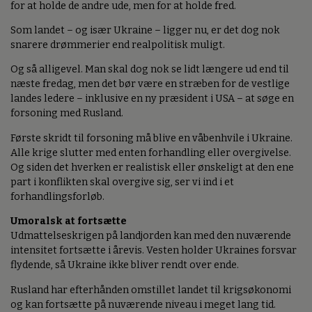
for at holde de andre ude, men for at holde fred.
Som landet – og især Ukraine – ligger nu, er det dog nok
snarere drømmerier end realpolitisk muligt.
Og så alligevel. Man skal dog nok se lidt længere ud end til
næste fredag, men det bør være en stræben for de vestlige
landes ledere – inklusive en ny præsident i USA – at søge en
forsoning med Rusland.
Første skridt til forsoning må blive en våbenhvile i Ukraine.
Alle krige slutter med enten forhandling eller overgivelse.
Og siden det hverken er realistisk eller ønskeligt at den ene
part i konflikten skal overgive sig, ser vi ind i et
forhandlingsforløb.
Umoralsk at fortsætte
Udmattelseskrigen på landjorden kan med den nuværende
intensitet fortsætte i årevis. Vesten holder Ukraines forsvar
flydende, så Ukraine ikke bliver rendt over ende.
Rusland har efterhånden omstillet landet til krigsøkonomi
og kan fortsætte på nuværende niveau i meget lang tid.