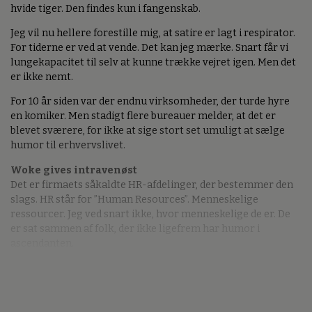
hvide tiger. Den findes kun i fangenskab.
Jeg vil nu hellere forestille mig, at satire er lagt i respirator.
For tiderne er ved at vende. Det kan jeg mærke. Snart får vi
lungekapacitet til selv at kunne trække vejret igen. Men det
er ikke nemt.
For 10 år siden var der endnu virksomheder, der turde hyre
en komiker. Men stadigt flere bureauer melder, at det er
blevet sværere, for ikke at sige stort set umuligt at sælge
humor til erhvervslivet.
Woke gives intravenøst
Det er firmaets såkaldte HR-afdelinger, der bestemmer den
slags. HR står for ”Human Resources”. Menneskelige
ressourcer. Jeg ved snart ikke, hvor menneskelige de er. De
er sat sammen af folk, der ikke ligefrem har humor i
ascendanten.