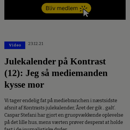
23.12.21
Video
Julekalender på Kontrast
(12): Jeg så mediemanden
kysse mor
Vi tager endelig fat på mediebranchen i næstsidste
afsnit af Kontrasts julekalender, ’Året der gik .. galt’.
Caspar Stefani har gjort en gruopvækkende oplevelse
på det lille hus, mens værten prøver desperat at holde
fast i de journalistiske dyder.