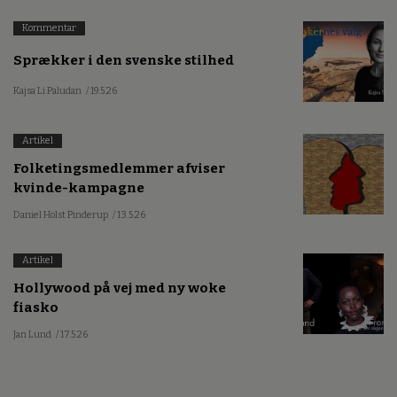
Kommentar
Sprækker i den svenske stilhed
Kajsa Li Paludan
/ 19.5.26
Artikel
Folketingsmedlemmer afviser
kvinde-kampagne
Daniel Holst Pinderup
/ 13.5.26
Artikel
Hollywood på vej med ny woke
fiasko
Jan Lund
/ 17.5.26