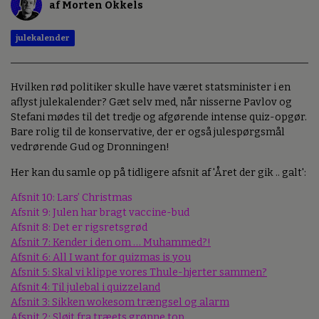
af Morten Okkels
julekalender
Hvilken rød politiker skulle have været statsminister i en
aflyst julekalender? Gæt selv med, når nisserne Pavlov og
Stefani mødes til det tredje og afgørende intense quiz-opgør.
Bare rolig til de konservative, der er også julespørgsmål
vedrørende Gud og Dronningen!
Her kan du samle op på tidligere afsnit af 'Året der gik .. galt':
Afsnit 10: Lars’ Christmas
Afsnit 9: Julen har bragt vaccine-bud
Afsnit 8: Det er rigsretsgrød
Afsnit 7: Kender i den om … Muhammed?!
Afsnit 6: All I want for quizmas is you
Afsnit 5: Skal vi klippe vores Thule-hjerter sammen?
Afsnit 4: Til julebal i quizzeland
Afsnit 3: Sikken wokesom trængsel og alarm
Afsnit 2: Sløjt fra træets grønne top