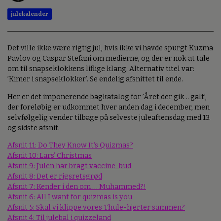
julekalender
Det ville ikke være rigtig jul, hvis ikke vi havde spurgt Kuzma
Pavlov og Caspar Stefani om medierne, og der er nok at tale
om til snapseklokkens liflige klang. Alternativ titel var:
’Kimer i snapseklokker’. Se endelig afsnittet til ende.
Her er det imponerende bagkatalog for ’Året der gik .. galt’,
der foreløbig er udkommet hver anden dag i december, men
selvfølgelig vender tilbage på selveste juleaftensdag med 13.
og sidste afsnit.
Afsnit 11: Do They Know It‘s Quizmas?
Afsnit 10: Lars’ Christmas
Afsnit 9: Julen har bragt vaccine-bud
Afsnit 8: Det er rigsretsgrød
Afsnit 7: Kender i den om … Muhammed?!
Afsnit 6: All I want for quizmas is you
Afsnit 5: Skal vi klippe vores Thule-hjerter sammen?
Afsnit 4: Til julebal i quizzeland