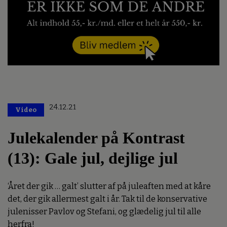
24.12.21
Video
Julekalender på Kontrast
(13): Gale jul, dejlige jul
‘Året der gik … galt’ slutter af på juleaften med at kåre
det, der gik allermest galt i år. Tak til de konservative
julenisser Pavlov og Stefani, og glædelig jul til alle
herfra!