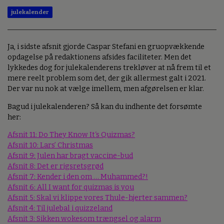
julekalender
Ja, i sidste afsnit gjorde Caspar Stefani en gruopvækkende
opdagelse på redaktionens afsides faciliteter. Men det
lykkedes dog for julekalenderens trekløver at nå frem til et
mere reelt problem som det, der gik allermest galt i 2021.
Der var nu nok at vælge imellem, men afgørelsen er klar.
Bagud i julekalenderen? Så kan du indhente det forsømte
her:
Afsnit 11: Do They Know It‘s Quizmas?
Afsnit 10: Lars’ Christmas
Afsnit 9: Julen har bragt vaccine-bud
Afsnit 8: Det er rigsretsgrød
Afsnit 7: Kender i den om … Muhammed?!
Afsnit 6: All I want for quizmas is you
Afsnit 5: Skal vi klippe vores Thule-hjerter sammen?
Afsnit 4: Til julebal i quizzeland
Afsnit 3: Sikken wokesom trængsel og alarm