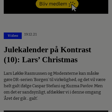
19.12.21
Video
Julekalender på Kontrast
(10): Lars’ Christmas
Lars Løkke Rasmussen og Moderaterne kan måske
gøre DR-serien ‘Borgen’ til virkelighed, og det vil være
helt galt ifølge Caspar Stefani og Kuzma Pavlov. Men
om det er sandsynligt, afdækker vi i denne omgang
‘Året der gik .. galt’.