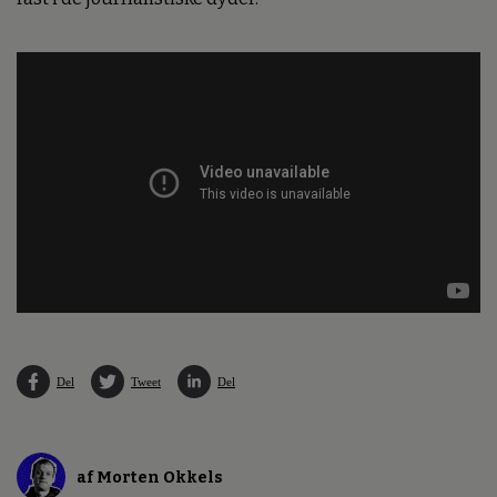
Del
Tweet
Del
af Morten Okkels