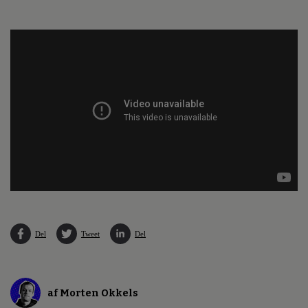
Del
Tweet
Del
af Morten Okkels