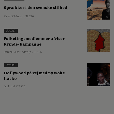
Sprækker i den svenske stilhed
Kajsa Li Paludan
/ 19.5.26
Artikel
Folketingsmedlemmer afviser
kvinde-kampagne
Daniel Holst Pinderup
/ 13.5.26
Artikel
Hollywood på vej med ny woke
fiasko
Jan Lund
/ 17.5.26