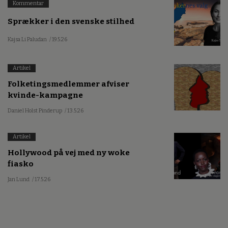
Kommentar
Sprækker i den svenske stilhed
Kajsa Li Paludan
/ 19.5.26
Artikel
Folketingsmedlemmer afviser
kvinde-kampagne
Daniel Holst Pinderup
/ 13.5.26
Artikel
Hollywood på vej med ny woke
fiasko
Jan Lund
/ 17.5.26