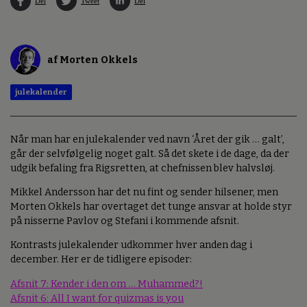
Del
Tweet
Del
af Morten Okkels
julekalender
Når man har en julekalender ved navn ‘Året der gik … galt’,
går der selvfølgelig noget galt. Så det skete i de dage, da der
udgik befaling fra Rigsretten, at chefnissen blev halvsløj.
Mikkel Andersson har det nu fint og sender hilsener, men
Morten Okkels har overtaget det tunge ansvar at holde styr
på nisserne Pavlov og Stefani i kommende afsnit.
Kontrasts julekalender udkommer hver anden dag i
december. Her er de tidligere episoder:
Afsnit 7: Kender i den om … Muhammed?!
Afsnit 6: All I want for quizmas is you