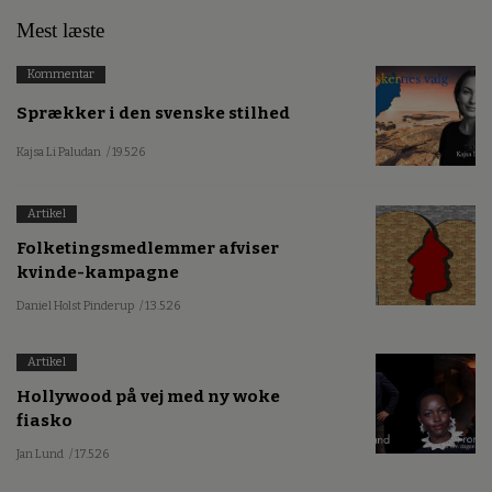
Mest læste
Kommentar
Sprækker i den svenske stilhed
Kajsa Li Paludan
/ 19.5.26
Artikel
Folketingsmedlemmer afviser
kvinde-kampagne
Daniel Holst Pinderup
/ 13.5.26
Artikel
Hollywood på vej med ny woke
fiasko
Jan Lund
/ 17.5.26