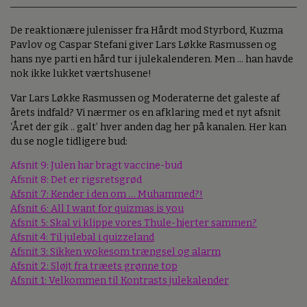
De reaktionære julenisser fra Hårdt mod Styrbord, Kuzma
Pavlov og Caspar Stefani giver Lars Løkke Rasmussen og
hans nye parti en hård tur i julekalenderen. Men ... han havde
nok ikke lukket værtshusene!
Var Lars Løkke Rasmussen og Moderaterne det galeste af
årets indfald? Vi nærmer os en afklaring med et nyt afsnit
‘Året der gik .. galt’ hver anden dag her på kanalen. Her kan
du se nogle tidligere bud:
Afsnit 9: Julen har bragt vaccine-bud
Afsnit 8: Det er rigsretsgrød
Afsnit 7: Kender i den om … Muhammed?!
Afsnit 6: All I want for quizmas is you
Afsnit 5: Skal vi klippe vores Thule-hjerter sammen?
Afsnit 4: Til julebal i quizzeland
Afsnit 3: Sikken wokesom trængsel og alarm
Afsnit 2: Sløjt fra træets grønne top
Afsnit 1: Velkommen til Kontrasts julekalender