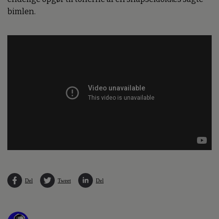
bimlen.
Del
Tweet
Del