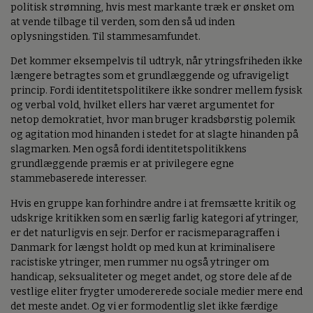
politisk strømning, hvis mest markante træk er ønsket om
at vende tilbage til verden, som den så ud inden
oplysningstiden. Til stammesamfundet.
Det kommer eksempelvis til udtryk, når ytringsfriheden ikke
længere betragtes som et grundlæggende og ufravigeligt
princip. Fordi identitetspolitikere ikke sondrer mellem fysisk
og verbal vold, hvilket ellers har været argumentet for
netop demokratiet, hvor man bruger kradsbørstig polemik
og agitation mod hinanden i stedet for at slagte hinanden på
slagmarken. Men også fordi identitetspolitikkens
grundlæggende præmis er at privilegere egne
stammebaserede interesser.
Hvis en gruppe kan forhindre andre i at fremsætte kritik og
udskrige kritikken som en særlig farlig kategori af ytringer,
er det naturligvis en sejr. Derfor er racismeparagraffen i
Danmark for længst holdt op med kun at kriminalisere
racistiske ytringer, men rummer nu også ytringer om
handicap, seksualiteter og meget andet, og store dele af de
vestlige eliter frygter umodererede sociale medier mere end
det meste andet. Og vi er formodentlig slet ikke færdige