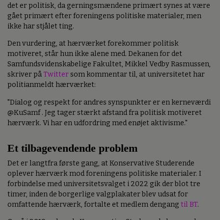
det er politisk, da gerningsmændene primært synes at være
gået primært efter foreningens politiske materialer, men
ikke har stjålet ting.
Den vurdering, at hærværket forekommer politisk
motiveret, står hun ikke alene med. Dekanen for det
Samfundsvidenskabelige Fakultet, Mikkel Vedby Rasmussen,
skriver på
Twitter
som kommentar til, at universitetet har
politianmeldt hærværket:
"Dialog og respekt for andres synspunkter er en kerneværdi
@KuSamf . Jeg tager stærkt afstand fra politisk motiveret
hærværk. Vi har en udfordring med enøjet aktivisme."
Et tilbagevendende problem
Det er langtfra første gang, at Konservative Studerende
oplever hærværk mod foreningens politiske materialer. I
forbindelse med universitetsvalget i 2022 gik der blot tre
timer, inden de borgerlige valgplakater blev udsat for
omfattende hærværk, fortalte et medlem dengang
til BT
.