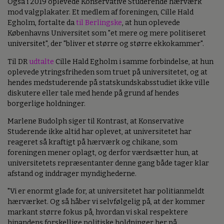
Også i 2019 oplevede Konservative Studerende hærværk
mod valgplakater. Et medlem af foreningen, Cille Hald
Egholm, fortalte da
til Berlingske
, at hun oplevede
Københavns Universitet som "et mere og mere politiseret
universitet", der "bliver et større og større ekkokammer".
Til DR
udtalte
Cille Hald Egholm i samme forbindelse, at hun
oplevede ytringsfriheden som truet på universitetet, og at
hendes medstuderende på statskundskabsstudiet ikke ville
diskutere eller tale med hende på grund af hendes
borgerlige holdninger.
Marlene Budolph siger til Kontrast, at Konservative
Studerende ikke altid har oplevet, at universitetet har
reageret så kraftigt på hærværk og chikane, som
foreningen mener oplagt, og derfor værdsætter hun, at
universitetets repræsentanter denne gang både tager klar
afstand og inddrager myndighederne.
"Vi er enormt glade for, at universitetet har politianmeldt
hærværket. Og så håber vi selvfølgelig på, at der kommer
markant større fokus på, hvordan vi skal respektere
hinandens forskellige politiske holdninger her på