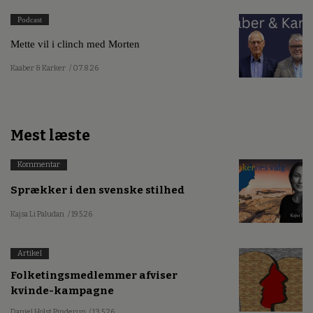
Podcast
Mette vil i clinch med Morten
Kaaber & Karker
/ 07.8.26
Mest læste
Kommentar
Sprækker i den svenske stilhed
Kajsa Li Paludan
/ 19.5.26
Artikel
Folketingsmedlemmer afviser
kvinde-kampagne
Daniel Holst Pinderup
/ 13.5.26