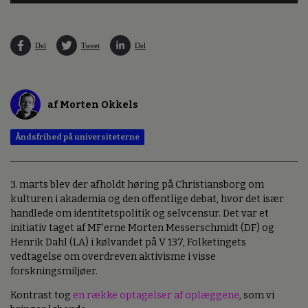
Del
Tweet
Del
af Morten Okkels
Åndsfrihed på universiteterne
3. marts blev der afholdt høring på Christiansborg om
kulturen i akademia og den offentlige debat, hvor det især
handlede om identitetspolitik og selvcensur. Det var et
initiativ taget af MF’erne Morten Messerschmidt (DF) og
Henrik Dahl (LA) i kølvandet på V 137, Folketingets
vedtagelse om overdreven aktivisme i visse
forskningsmiljøer.
Kontrast tog
en række optagelser af oplæggene
, som vi