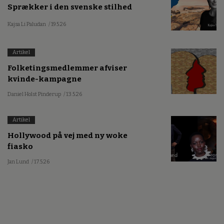
Sprækker i den svenske stilhed
Kajsa Li Paludan
/ 19.5.26
Artikel
Folketingsmedlemmer afviser
kvinde-kampagne
Daniel Holst Pinderup
/ 13.5.26
Artikel
Hollywood på vej med ny woke
fiasko
Jan Lund
/ 17.5.26