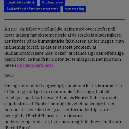
identitetspolitik
Uddannelse
Åndsfrihed på universiteterne
venstrefløj
Åh nej. Jeg håber virkelig ikke, at jeg med overskriften til
dette indlæg har skræmt nogle af de stakkels akademikere,
der færdes på de humanistiske fakulteter, alt for meget. Man
må nemlig forstå, at det er et stort problem, at
humanioraforskere ikke “orker” at blande sig i den offentlige
debat, fordi de kan få kritik for deres indspark. Det kan man
læse i
Akademikerbladet
.
Avav.
Særlig slemt er det angiveligt, når denne kritik kommer fra
et “en magtfuld person i samfundet”. Et usagn, hvilket
tydeligvis har bl.a. Liberal Alliances Henrik Dahl som slet
skjult adressat. Dahl er nemlig blevet et hadeobjekt i den
humanistisk verden i en grad, der formodentlig kun er
overgået af Bertel Haarder i sin tid som
undervisningsminister, hvor han smagfuldt blev kendt som
“Bertel Bims”.