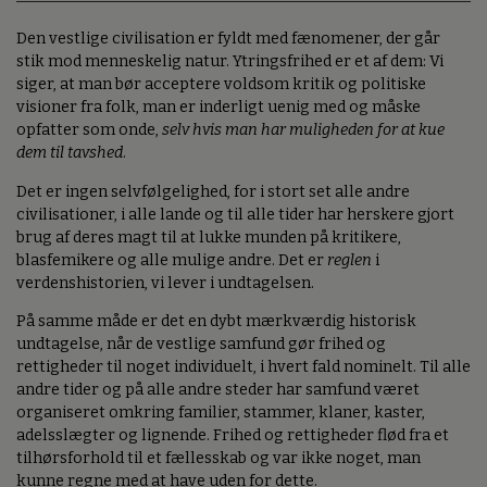
Den vestlige civilisation er fyldt med fænomener, der går
stik mod menneskelig natur. Ytringsfrihed er et af dem: Vi
siger, at man bør acceptere voldsom kritik og politiske
visioner fra folk, man er inderligt uenig med og måske
opfatter som onde,
selv hvis man har muligheden for at kue
dem til tavshed
.
Det er ingen selvfølgelighed, for i stort set alle andre
civilisationer, i alle lande og til alle tider har herskere gjort
brug af deres magt til at lukke munden på kritikere,
blasfemikere og alle mulige andre. Det er
reglen
i
verdenshistorien, vi lever i undtagelsen.
På samme måde er det en dybt mærkværdig historisk
undtagelse, når de vestlige samfund gør frihed og
rettigheder til noget individuelt, i hvert fald nominelt. Til alle
andre tider og på alle andre steder har samfund været
organiseret omkring familier, stammer, klaner, kaster,
adelsslægter og lignende. Frihed og rettigheder flød fra et
tilhørsforhold til et fællesskab og var ikke noget, man
kunne regne med at have uden for dette.