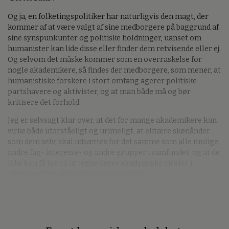
Og ja, en folketingspolitiker har naturligvis den magt, der
kommer af at være valgt af sine medborgere på baggrund af
sine synspunkunter og politiske holdninger, uanset om
humanister kan lide disse eller finder dem retvisende eller ej.
Og selvom det måske kommer som en overraskelse for
nogle akademikere, så findes der medborgere, som mener, at
humanistiske forskere i stort omfang agerer politiske
partshavere og aktivister, og at man både må og bør
kritisere det forhold.
Jeg er selvsagt klar over, at det for mange akademikere kan
virke både uforståeligt og urimeligt, at elitære skønånder
som dem selv, skal udsættes for det samme som alle mulige
andre fag- interesse- og andre grupper i samfundet, og at de
ikke kan få lov til at tegne deres akademiske cirkler i
ukritiseret og ophøjet ensom majestæt.