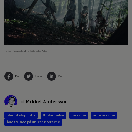
Foto: Gorodenkoff/Adobe Stock
Del
Tweet
Del
af Mikkel Andersson
identitetspolitik
Uddannelse
racisme
antiracisme
Åndsfrihed på universiteterne