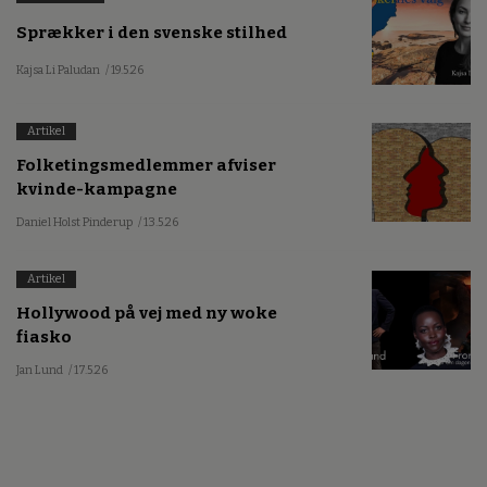
Sprækker i den svenske stilhed
Kajsa Li Paludan
/ 19.5.26
Artikel
Folketingsmedlemmer afviser
kvinde-kampagne
Daniel Holst Pinderup
/ 13.5.26
Artikel
Hollywood på vej med ny woke
fiasko
Jan Lund
/ 17.5.26