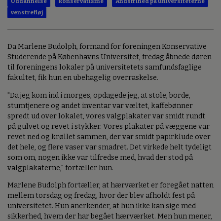
Uddannelse
konservatisme
Åndsfrihed på universiteterne
venstrefløj
Da Marlene Budolph, formand for foreningen Konservative
Studerende på Københavns Universitet, fredag åbnede døren
til foreningens lokaler på universitetets samfundsfaglige
fakultet, fik hun en ubehagelig overraskelse.
"Da jeg kom ind i morges, opdagede jeg, at stole, borde,
stumtjenere og andet inventar var væltet, kaffebønner
spredt ud over lokalet, vores valgplakater var smidt rundt
på gulvet og revet i stykker. Vores plakater på væggene var
revet ned og krøllet sammen, der var smidt papirklude over
det hele, og flere vaser var smadret. Det virkede helt tydeligt
som om, nogen ikke var tilfredse med, hvad der stod på
valgplakaterne," fortæller hun.
Marlene Budolph fortæller, at hærværket er foregået natten
mellem torsdag og fredag, hvor der blev afholdt fest på
universitetet. Hun anerkender, at hun ikke kan sige med
sikkerhed, hvem der har begået hærværket. Men hun mener,