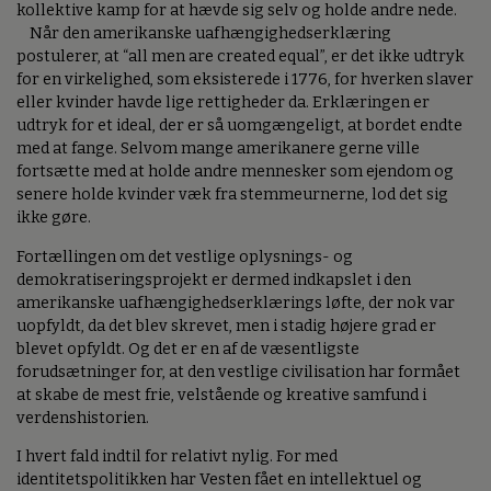
kollektive kamp for at hævde sig selv og holde andre nede.
Når den amerikanske uafhængighedserklæring
postulerer, at “all men are created equal”, er det ikke udtryk
for en virkelighed, som eksisterede i 1776, for hverken slaver
eller kvinder havde lige rettigheder da. Erklæringen er
udtryk for et ideal, der er så uomgængeligt, at bordet endte
med at fange. Selvom mange amerikanere gerne ville
fortsætte med at holde andre mennesker som ejendom og
senere holde kvinder væk fra stemmeurnerne, lod det sig
ikke gøre.
Fortællingen om det vestlige oplysnings- og
demokratiseringsprojekt er dermed indkapslet i den
amerikanske uafhængighedserklærings løfte, der nok var
uopfyldt, da det blev skrevet, men i stadig højere grad er
blevet opfyldt. Og det er en af de væsentligste
forudsætninger for, at den vestlige civilisation har formået
at skabe de mest frie, velstående og kreative samfund i
verdenshistorien.
I hvert fald indtil for relativt nylig. For med
identitetspolitikken har Vesten fået en intellektuel og