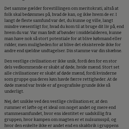
Det samme gælder forestillingen om meritokrati, altså at
folk skal bedømmes på, hvad de kan, og ikke hvem de er. I
langt de fleste samfund var det, du kunne og ville, langt
mindre væsentligt for, hvad du kom til at bruge dit liv på, end
hvem du var. Var man født af bønder i middelalderen, kunne
man have nok så stort potentiale for at blive købmand eller
ridder, men muligheden for at blive det eksisterede ikke for
andre end sjældne undtagelser. Din stamme var din skæbne.
Den vestlige civilisation er ikke unik, fordi den for en stor
dels vedkommende er skabt af døde, hvide mænd. Stort set
alle civilisationer er skabt af døde mænd, fordi kvinderne
som gruppe qua deres køn havde færre rettigheder. At de
døde mænd var hvide er af geografiske grunde ikke så
underligt.
Nej, det unikke ved den vestlige civilisation er, at den
rummer et løfte og et ideal om noget andet og mere end
stammesamfundet, hvor ens identitet er uadskillig fra
gruppen, hvor kampen om magten er et nulsumsspil, og
hvor den enkelte ikke er andet end en skakbrik i gruppens