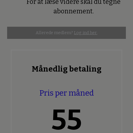
For at læse videre skal du tegne
Premium
abonnement.
Allerede medlem?
Log ind her.
Månedlig betaling
Pris per måned
55