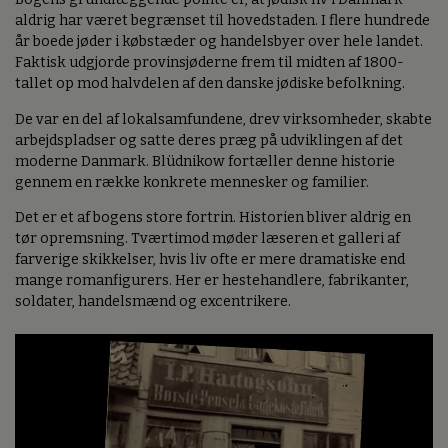
aldrig har været begrænset til hovedstaden. I flere hundrede
år boede jøder i købstæder og handelsbyer over hele landet.
Faktisk udgjorde provinsjøderne frem til midten af 1800-
tallet op mod halvdelen af den danske jødiske befolkning.
De var en del af lokalsamfundene, drev virksomheder, skabte
arbejdspladser og satte deres præg på udviklingen af det
moderne Danmark. Blüdnikow fortæller denne historie
gennem en række konkrete mennesker og familier.
Det er et af bogens store fortrin. Historien bliver aldrig en
tør opremsning. Tværtimod møder læseren et galleri af
farverige skikkelser, hvis liv ofte er mere dramatiske end
mange romanfigurers. Her er hestehandlere, fabrikanter,
soldater, handelsmænd og excentrikere.