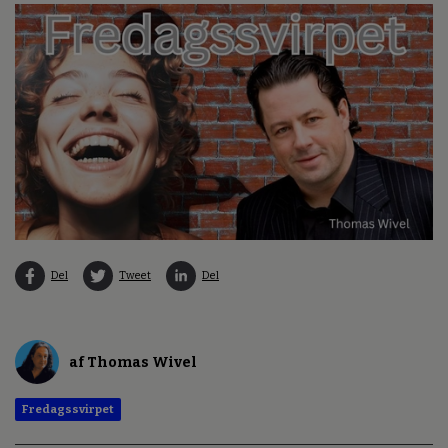
Del
Tweet
Del
af Thomas Wivel
Fredagssvirpet