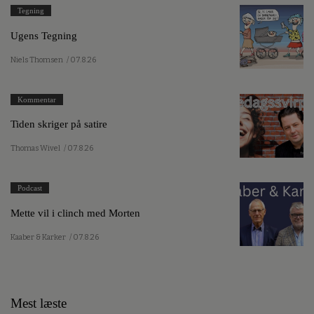
Tegning
Ugens Tegning
Niels Thomsen
/ 07.8.26
Kommentar
Tiden skriger på satire
Thomas Wivel
/ 07.8.26
Podcast
Mette vil i clinch med Morten
Kaaber & Karker
/ 07.8.26
Mest læste