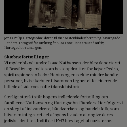
Jonas Philip Hartogsohn i døren til sin børstenbinderforretning i Snaregade i
Randers. Fotografi fra omkring år 1900. Foto: Randers Stadsarkiv,
Hartogsohn-samlingen.
Skæbnefortællinger
Vi møder blandt andre Isaac Nathansen, der blev deporteret
til Brasilien og endte som hesteopdrætter for kejser Pedro,
spirituspioneren Isidor Henius og en række mindre kendte
personer, hvis skæbner tilsammen tegner et fascinerende
billede af jødernes rolle i dansk historie.
Særligt stærkt står bogens indledende fortælling om
familierne Nathansen og Hartogsohn i Randers. Her følger vi
en slægt af indvandrere, håndværkere og handelsfolk, som
bliver en integreret del af byens liv uden at opgive deres
jødiske identitet. Indtil de i 1943 blev taget af nazisterne.