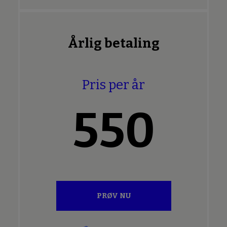
Årlig betaling
Pris per år
550
PRØV NU