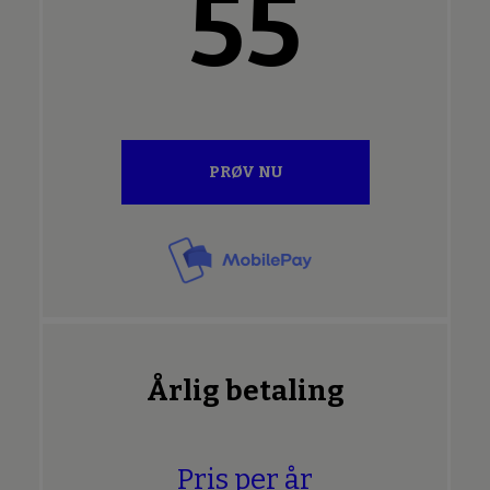
55
PRØV NU
Årlig betaling
Pris per år