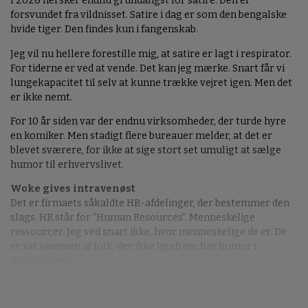
I 2026 hersker endnu grundangst for satire. Den er
forsvundet fra vildnisset. Satire i dag er som den bengalske
hvide tiger. Den findes kun i fangenskab.
Jeg vil nu hellere forestille mig, at satire er lagt i respirator.
For tiderne er ved at vende. Det kan jeg mærke. Snart får vi
lungekapacitet til selv at kunne trække vejret igen. Men det
er ikke nemt.
For 10 år siden var der endnu virksomheder, der turde hyre
en komiker. Men stadigt flere bureauer melder, at det er
blevet sværere, for ikke at sige stort set umuligt at sælge
humor til erhvervslivet.
Woke gives intravenøst
Det er firmaets såkaldte HR-afdelinger, der bestemmer den
slags. HR står for ”Human Resources”. Menneskelige
ressourcer. Jeg ved snart ikke, hvor menneskelige de er. De
er sat sammen af folk, der ikke ligefrem har humor i
ascendanten.