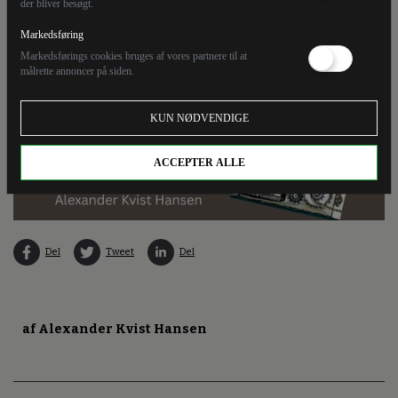
der bliver besøgt.
Markedsføring
Markedsførings cookies bruges af vores partnere til at
målrette annoncer på siden.
KUN NØDVENDIGE
ACCEPTER ALLE
Del
Tweet
Del
af Alexander Kvist Hansen