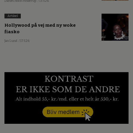
Daniel Holst Pinderup
/ 13.5.26
Artikel
Hollywood på vej med ny woke
fiasko
Jan Lund
/ 17.5.26