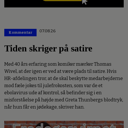
07.08.26
Kommentar
Premium
Tiden skriger på satire
Med 40 års erfaring som komiker mærker Thomas
Wivel, at der igen er ved at være plads til satire. Hvis
HR-afdelingen tror, at de skal beskytte medarbejderne
mod fæle jokes til julefrokosten, som var de et
ebolavirus ude af kontrol, så befinder sig i en
misforståelse på højde med Greta Thunbergs blodtryk,
når hun får en jødekage, skriver han.