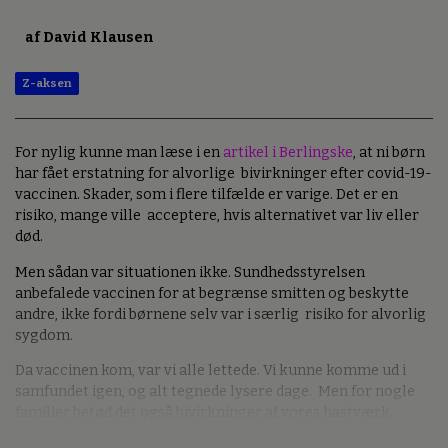
af David Klausen
Z-aksen
For nylig kunne man læse i en
artikel i Berlingske
, at ni børn
har fået erstatning for alvorlige bivirkninger efter covid-19-
vaccinen. Skader, som i flere tilfælde er varige. Det er en
risiko, mange ville acceptere, hvis alternativet var liv eller
død.
Men sådan var situationen ikke. Sundhedsstyrelsen
anbefalede vaccinen for at begrænse smitten og beskytte
andre, ikke fordi børnene selv var i særlig risiko for alvorlig
sygdom.
Da vaccinen kom, var vi alle lettede. Vi kunne komme ud i
samfundet igen, og alt tegnede lysere dage. Men for nogle
familier betød det også bivirkninger af vores hastværk.