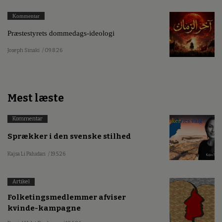
Kommentar
Præstestyrets dommedags-ideologi
Joseph Sinaki
/ 09.8.26
Mest læste
Kommentar
Sprækker i den svenske stilhed
Kajsa Li Paludan
/ 19.5.26
Artikel
Folketingsmedlemmer afviser
kvinde-kampagne