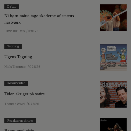
Debat
Ni børn måtte tage skaderne af statens
hastværk
David Klausen
/ 09.8.26
Tegning
Ugens Tegning
Niels Thomsen
/ 07.8.26
Kommentar
Tiden skriger på satire
Thomas Wivel
/ 07.8.26
Redaktøren skriver
Baron med visir