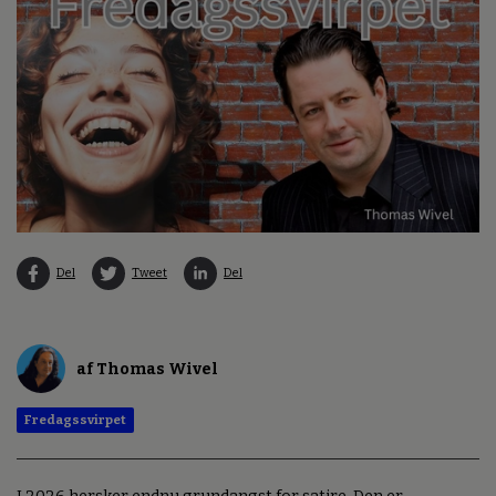
Del
Tweet
Del
af Thomas Wivel
Fredagssvirpet