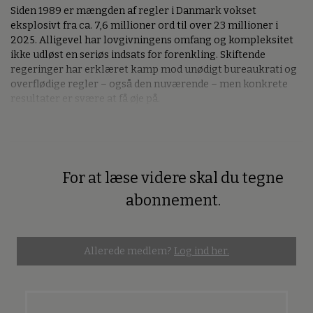
Siden 1989 er mængden af regler i Danmark vokset
eksplosivt fra ca. 7,6 millioner ord til over 23 millioner i
2025. Alligevel har lovgivningens omfang og kompleksitet
ikke udløst en seriøs indsats for forenkling. Skiftende
regeringer har erklæret kamp mod unødigt bureaukrati og
overflødige regler – også den nuværende – men konkrete
resultater er svære at få øje på.
For at læse videre skal du tegne
Premium
abonnement.
Allerede medlem?
Log ind her.