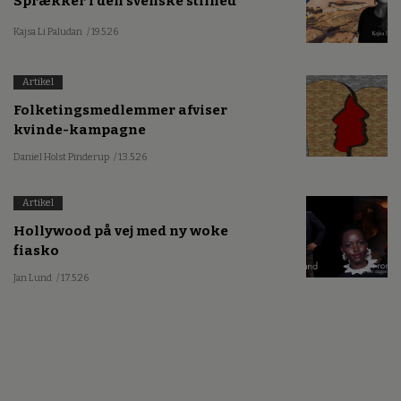
Sprækker i den svenske stilhed
Kajsa Li Paludan
/ 19.5.26
Artikel
Folketingsmedlemmer afviser
kvinde-kampagne
Daniel Holst Pinderup
/ 13.5.26
Artikel
Hollywood på vej med ny woke
fiasko
Jan Lund
/ 17.5.26