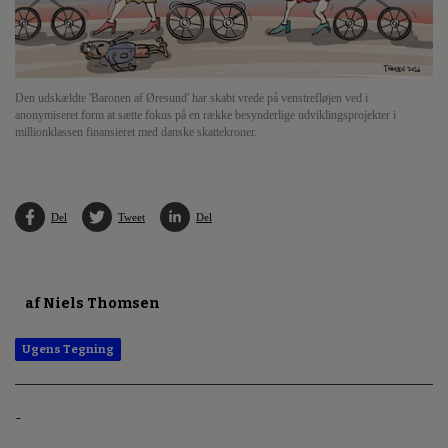
Den udskældte 'Baronen af Øresund' har skabt vrede på venstrefløjen ved i
anonymiseret form at sætte fokus på en række besynderlige udviklingsprojekter i
millionklassen finansieret med danske skattekroner.
Del
Tweet
Del
af Niels Thomsen
Ugens Tegning
-