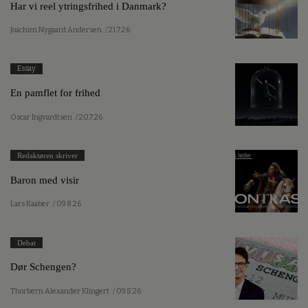
Har vi reel ytringsfrihed i Danmark?
Joachim Nygaard Andersen
/ 21.7.26
Essay
En pamflet for frihed
Oscar Ingvardtsen
/ 20.7.26
Redaktøren skriver
Baron med visir
Lars Kaaber
/ 09.8.26
Debat
Dør Schengen?
Thorbern Alexander Klingert
/ 09.8.26