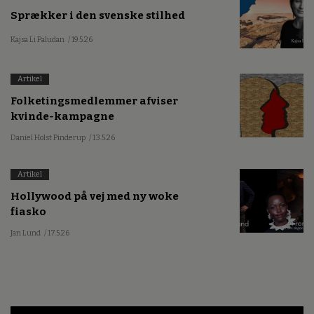
Sprækker i den svenske stilhed
Kajsa Li Paludan
/ 19.5.26
Artikel
Folketingsmedlemmer afviser
kvinde-kampagne
Daniel Holst Pinderup
/ 13.5.26
Artikel
Hollywood på vej med ny woke
fiasko
Jan Lund
/ 17.5.26