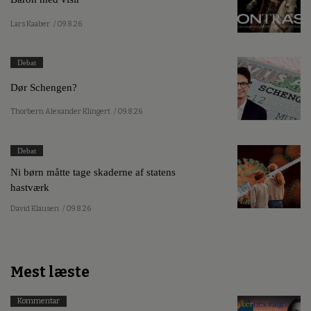
Lars Kaaber
/ 09.8.26
Debat
Dør Schengen?
Thorbern Alexander Klingert
/ 09.8.26
Debat
Ni børn måtte tage skaderne af statens
hastværk
David Klausen
/ 09.8.26
Mest læste
Kommentar