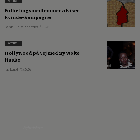
Artikel
Folketingsmedlemmer afviser
kvinde-kampagne
Daniel Holst Pinderup
/ 13.5.26
Artikel
Hollywood på vej med ny woke
fiasko
Jan Lund
/ 17.5.26
Nyhedsbrev