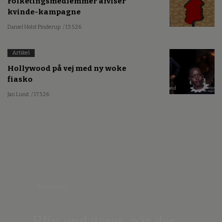
Folketingsmedlemmer afviser
kvinde-kampagne
Daniel Holst Pinderup
/ 13.5.26
Artikel
Hollywood på vej med ny woke
fiasko
Jan Lund
/ 17.5.26
Nyhedsbrev
Bliv opdateret, når der