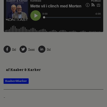
Del
Tweet
Del
af Kaaber & Karker
Kaaber&Karker
-