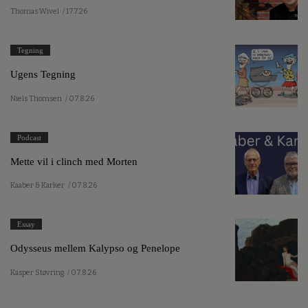
Thomas Wivel
/ 17.7.26
Tegning
Ugens Tegning
Niels Thomsen
/ 07.8.26
Podcast
Mette vil i clinch med Morten
Kaaber & Karker
/ 07.8.26
Essay
Odysseus mellem Kalypso og Penelope
Kasper Støvring
/ 07.8.26