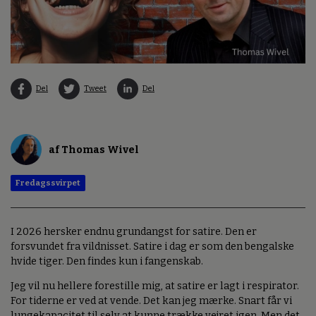
Del
Tweet
Del
af Thomas Wivel
Fredagssvirpet
I 2026 hersker endnu grundangst for satire. Den er
forsvundet fra vildnisset. Satire i dag er som den bengalske
hvide tiger. Den findes kun i fangenskab.
Jeg vil nu hellere forestille mig, at satire er lagt i respirator.
For tiderne er ved at vende. Det kan jeg mærke. Snart får vi
lungekapacitet til selv at kunne trække vejret igen. Men det