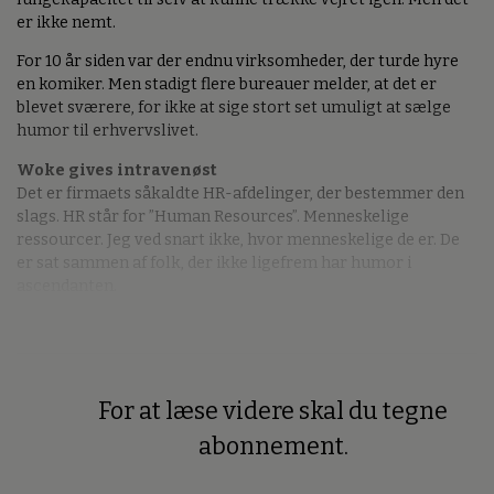
er ikke nemt.
For 10 år siden var der endnu virksomheder, der turde hyre
en komiker. Men stadigt flere bureauer melder, at det er
blevet sværere, for ikke at sige stort set umuligt at sælge
humor til erhvervslivet.
Woke gives intravenøst
Det er firmaets såkaldte HR-afdelinger, der bestemmer den
slags. HR står for ”Human Resources”. Menneskelige
ressourcer. Jeg ved snart ikke, hvor menneskelige de er. De
er sat sammen af folk, der ikke ligefrem har humor i
ascendanten.
For at læse videre skal du tegne
Premium
abonnement.