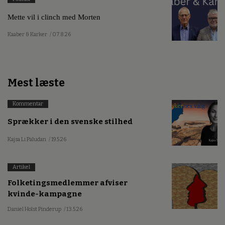
Mette vil i clinch med Morten
Kaaber & Karker
/ 07.8.26
Mest læste
Kommentar
Sprækker i den svenske stilhed
Kajsa Li Paludan
/ 19.5.26
Artikel
Folketingsmedlemmer afviser
kvinde-kampagne
Daniel Holst Pinderup
/ 13.5.26