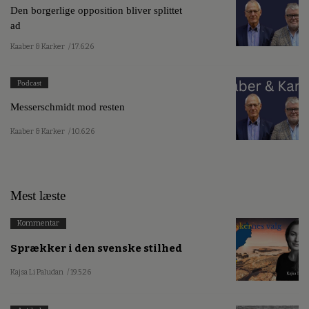
Den borgerlige opposition bliver splittet
ad
Kaaber & Karker
/ 17.6.26
Podcast
Messerschmidt mod resten
Kaaber & Karker
/ 10.6.26
Mest læste
Kommentar
Sprækker i den svenske stilhed
Kajsa Li Paludan
/ 19.5.26