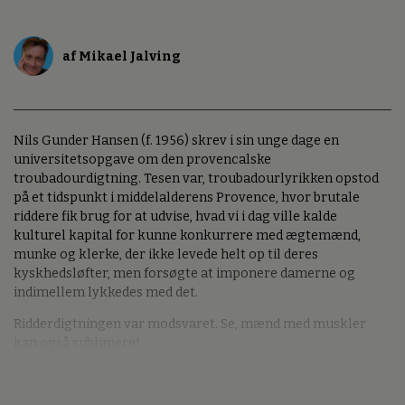
af Mikael Jalving
Nils Gunder Hansen (f. 1956) skrev i sin unge dage en
universitetsopgave om den provencalske
troubadourdigtning. Tesen var, troubadourlyrikken opstod
på et tidspunkt i middelalderens Provence, hvor brutale
riddere fik brug for at udvise, hvad vi i dag ville kalde
kulturel kapital for kunne konkurrere med ægtemænd,
munke og klerke, der ikke levede helt op til deres
kyskhedsløfter, men forsøgte at imponere damerne og
indimellem lykkedes med det.
Ridderdigtningen var modsvaret. Se, mænd med muskler
kan også sublimere!