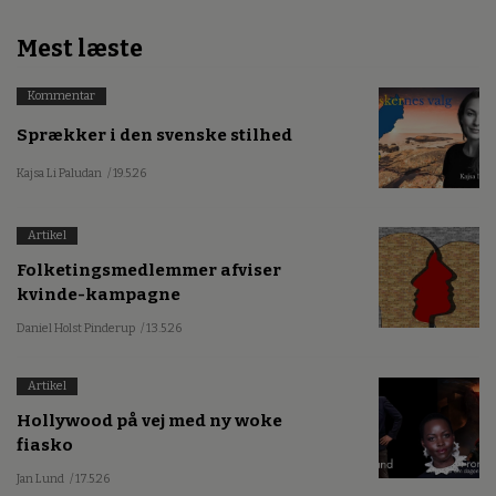
Mest læste
Kommentar
Sprækker i den svenske stilhed
Kajsa Li Paludan
/ 19.5.26
Artikel
Folketingsmedlemmer afviser
kvinde-kampagne
Daniel Holst Pinderup
/ 13.5.26
Artikel
Hollywood på vej med ny woke
fiasko
Jan Lund
/ 17.5.26