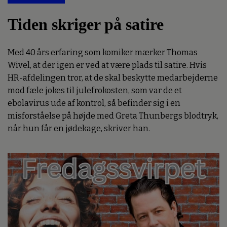
Tiden skriger på satire
Med 40 års erfaring som komiker mærker Thomas
Wivel, at der igen er ved at være plads til satire. Hvis
HR-afdelingen tror, at de skal beskytte medarbejderne
mod fæle jokes til julefrokosten, som var de et
ebolavirus ude af kontrol, så befinder sig i en
misforståelse på højde med Greta Thunbergs blodtryk,
når hun får en jødekage, skriver han.