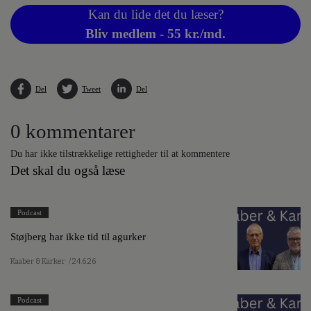
Kan du lide det du læser?
Bliv medlem - 55 kr./md.
Del
Tweet
Del
0 kommentarer
Du har ikke tilstrækkelige rettigheder til at kommentere
Det skal du også læse
Podcast
Støjberg har ikke tid til agurker
Kaaber & Karker
/ 24.6.26
Podcast