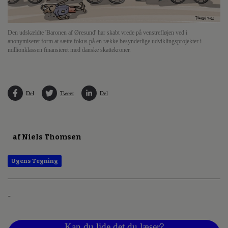
Den udskældte 'Baronen af Øresund' har skabt vrede på venstrefløjen ved i
anonymiseret form at sætte fokus på en række besynderlige udviklingsprojekter i
millionklassen finansieret med danske skattekroner.
Del
Tweet
Del
af Niels Thomsen
Ugens Tegning
-
Kan du lide det du læser?