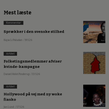
Mest læste
Kommentar
Sprækker i den svenske stilhed
Kajsa Li Paludan
/ 19.5.26
Artikel
Folketingsmedlemmer afviser
kvinde-kampagne
Daniel Holst Pinderup
/ 13.5.26
Artikel
Hollywood på vej med ny woke
fiasko
Jan Lund
/ 17.5.26