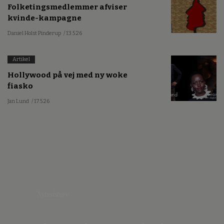
Folketingsmedlemmer afviser
kvinde-kampagne
Daniel Holst Pinderup
/ 13.5.26
Artikel
Hollywood på vej med ny woke
fiasko
Jan Lund
/ 17.5.26
Nyhedsbrev