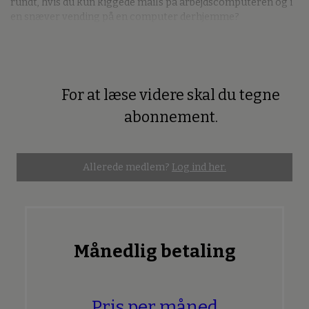
rundt, hvis du kun kiggede mails på arbejdscomputeren og i
en snæver vending på en computer derhjemme?
For at læse videre skal du tegne
Premium
abonnement.
Allerede medlem?
Log ind her.
Månedlig betaling
Pris per måned