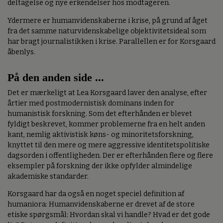
deltagelse og nye erkendelser hos modtageren.
Ydermere er humanvidenskaberne i krise, på grund af åget
fra det samme naturvidenskabelige objektivitetsideal som
har bragt journalistikken i krise. Parallellen er for Korsgaard
åbenlys.
På den anden side ...
Det er mærkeligt at Lea Korsgaard laver den analyse, efter
årtier med postmodernistisk dominans inden for
humanistisk forskning. Som det efterhånden er blevet
fyldigt beskrevet, kommer problemerne fra en helt anden
kant, nemlig aktivistisk køns- og minoritetsforskning,
knyttet til den mere og mere aggressive identitetspolitiske
dagsorden i offentligheden. Der er efterhånden flere og flere
eksempler på forskning der ikke opfylder almindelige
akademiske standarder.
Korsgaard har da også en noget speciel definition af
humaniora: Humanvidenskaberne er drevet af de store
etiske spørgsmål: Hvordan skal vi handle? Hvad er det gode