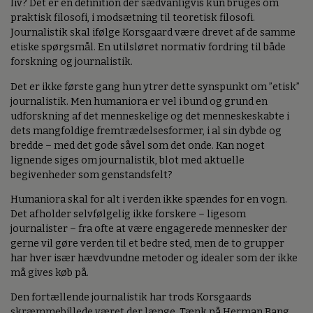
liv? Det er en definition der sædvanligvis kun bruges om
praktisk filosofi, i modsætning til teoretisk filosofi.
Journalistik skal ifølge Korsgaard være drevet af de samme
etiske spørgsmål. En utilsløret normativ fordring til både
forskning og journalistik.
Det er ikke første gang hun ytrer dette synspunkt om ”etisk”
journalistik. Men humaniora er vel i bund og grund en
udforskning af det menneskelige og det menneskeskabte i
dets mangfoldige fremtrædelsesformer, i al sin dybde og
bredde – med det gode såvel som det onde. Kan noget
lignende siges om journalistik, blot med aktuelle
begivenheder som genstandsfelt?
Humaniora skal for alt i verden ikke spændes for en vogn.
Det afholder selvfølgelig ikke forskere – ligesom
journalister – fra ofte at være engagerede mennesker der
gerne vil gøre verden til et bedre sted, men de to grupper
har hver især hævdvundne metoder og idealer som der ikke
må gives køb på.
Den fortællende journalistik har trods Korsgaards
skræmmebillede været der længe. Tænk på Herman Bang