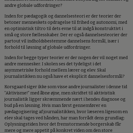
andre globale udfordringer?
Inden for pædagogik og dannelsesteori er der teorier der
betoner menneskets opdragelse til frihed og autonomi, med
en optimistisk tiltro til dets evne til at indgå konstruktivt i
små og store fællesskaber. Der er også dannelsesteorier der
partout vil indholdsbestemme dannelsens formål, især i
forhold til løsning af globale udfordringer.
Inden for begge typer teorier er der nogen der vil noget med
andre mennesker. I skolen ses det tydeligst i det
asymmetriske forhold mellem lærer og elev. Skal
journalistikken nu også have et eksplicit dannelsesformål?
Korsgaard siger ikke som visse andre journalister i denne tid
”Aktivisme!” med åbne øjne, men skridtet til aktivistisk
journalistik ligger skræmmende nært i hendes diagnose og
bud på en løsning. Hvis man først gennemfører en
pædagogisering af journalistikken, hvor læseren ligesom en
elev skal tages ved hånden, har man forrådt dens grundlag:
Oplysningstiden hvor det fremstormende borgerskab får
mere og mere appetit på konkret viden om den store