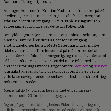
Danmark, I bringer i jeres avis.”
Anklagen kommer fra Kristian Madsen, chefredaktør på A4
Medier og er rettet mod Berlingskes chefredaktører, som
står skoleret til en omgang ”Skæld ud på Berlingske” i en
solbeskinnet gårdhave ved dette års Folkemøde.
Beskyldningen drejer sig om ’Tantens’ opinionssektion, som
Madsen i samme åndedræt kalder for en omgang
snothvalpeborgerlighed. Mette Østergaard lader måske
lidet overraskende Tom Jensen stå på mål for den del af
avisen, der rent faktisk er borgerlig. Jeg tror, at hvis det stod
til hende, så ville avisen være en del mere fyldt med, hvad
end det er for slags nyheds-trigonometri,
den her
og
den her
journalistik lever op til. Lidt skarpt sat op: Hvis jeg gerne
ville læse navlepillende, københavner-historier, så købte jeg
nok Femina i stedet.
Men
what do I know,
som lige har fået et Berlingske-
abonnement i 23-års fødselsdagsgave.
Jeg er på jagt efter folkeligheden. Videre bevæger jeg mig
stik imod menneskestrømmen op ad gaden i Allinge. Måske