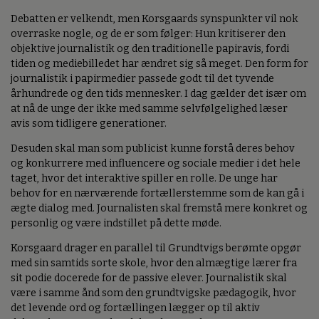
Debatten er velkendt, men Korsgaards synspunkter vil nok
overraske nogle, og de er som følger: Hun kritiserer den
objektive journalistik og den traditionelle papiravis, fordi
tiden og mediebilledet har ændret sig så meget. Den form for
journalistik i papirmedier passede godt til det tyvende
århundrede og den tids mennesker. I dag gælder det især om
at nå de unge der ikke med samme selvfølgelighed læser
avis som tidligere generationer.
Desuden skal man som publicist kunne forstå deres behov
og konkurrere med influencere og sociale medier i det hele
taget, hvor det interaktive spiller en rolle. De unge har
behov for en nærværende fortællerstemme som de kan gå i
ægte dialog med. Journalisten skal fremstå mere konkret og
personlig og være indstillet på dette møde.
Korsgaard drager en parallel til Grundtvigs berømte opgør
med sin samtids sorte skole, hvor den almægtige lærer fra
sit podie docerede for de passive elever. Journalistik skal
være i samme ånd som den grundtvigske pædagogik, hvor
det levende ord og fortællingen lægger op til aktiv