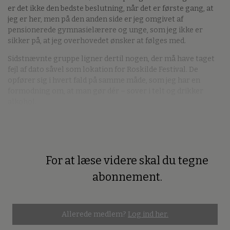
er det ikke den bedste beslutning, når det er første gang, at
jeg er her, men på den anden side er jeg omgivet af
pensionerede gymnasielærere og unge, som jeg ikke er
sikker på, at jeg overhovedet ønsker at følges med.
Sidstnævnte gruppe ligner dertil nogen, der må have taget
fejl af dato såvel som lokation for Roskilde Festival. De
opfører sig i hvert fald på samme måde, som jeg har en
formodning om, at man gør dér – sover i telt og drikker
alkohol.
For at læse videre skal du tegne
Premium
abonnement.
Allerede medlem?
Log ind her.