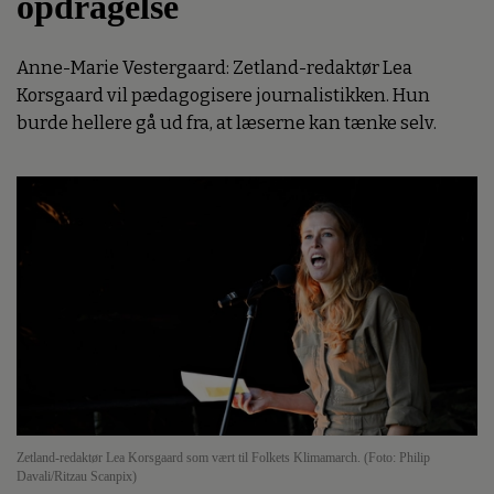
opdragelse
Anne-Marie Vestergaard: Zetland-redaktør Lea
Korsgaard vil pædagogisere journalistikken. Hun
burde hellere gå ud fra, at læserne kan tænke selv.
Zetland-redaktør Lea Korsgaard som vært til Folkets Klimamarch. (Foto: Philip
Davali/Ritzau Scanpix)