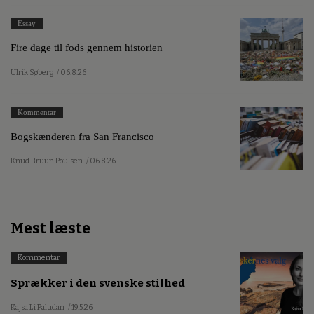
Essay
Fire dage til fods gennem historien
Ulrik Søberg
/ 06.8.26
Kommentar
Bogskænderen fra San Francisco
Knud Bruun Poulsen
/ 06.8.26
Mest læste
Kommentar
Sprækker i den svenske stilhed
Kajsa Li Paludan
/ 19.5.26