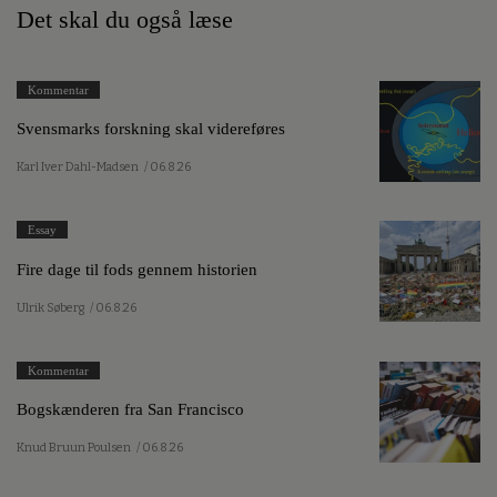
Det skal du også læse
Kommentar
Svensmarks forskning skal videreføres
Karl Iver Dahl-Madsen
/ 06.8.26
Essay
Fire dage til fods gennem historien
Ulrik Søberg
/ 06.8.26
Kommentar
Bogskænderen fra San Francisco
Knud Bruun Poulsen
/ 06.8.26