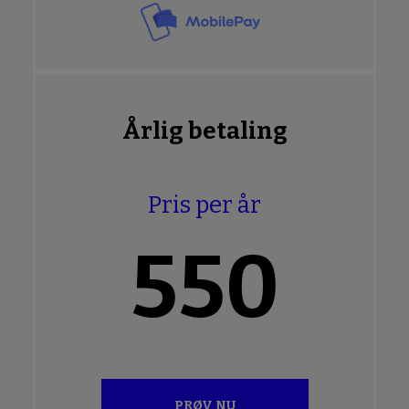
Årlig betaling
Pris per år
550
PRØV NU