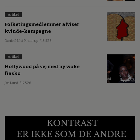
Artikel
Folketingsmedlemmer afviser
kvinde-kampagne
Daniel Holst Pinderup
/ 13.5.26
Artikel
Hollywood på vej med ny woke
fiasko
Jan Lund
/ 17.5.26