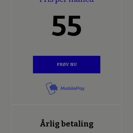
55
PRØV NU
Årlig betaling