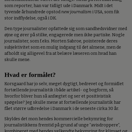
som reporter, han var tidligt ude i Danmark. Midt i det
tyvende århundrede opstod
new journalism
i USA, som fik
stor indflydelse, også i DK.
Den type journalister opfattede sig som sandhedsvidner med
øjne og ører på stilke, engagerede men ikke partiske. Nogle
journalister, som f.eks. Morten Sabroe, pointerede deres
subjektivitet som en mulig indgang til det almene, men de
afholdt sig alligevel fra at belære læseren om hvad han
skulle mene.
Hvad er formålet?
Korsgaard har jo selv, meget dygtigt, bedrevet og formidlet
fortællende journalistik i både artikel- og bogform, så
hvorfor bliver hun så anfægtet og ser et positivistisk
spøgelse? Jeg skulle mene at fortællende journalistik har
fået større udbredelse i Danmark i de seneste cirka 30 år.
Skyldes det mon hendes kommercielle bekymring for
journalistikkens fremtid på grund af unge ”avisdroppere”,
kombineret med hendes velkendte bekymring for klimaet og