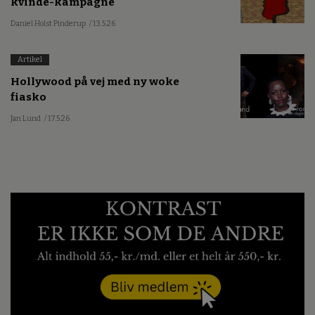
kvinde-kampagne
Daniel Holst Pinderup
/ 13.5.26
Artikel
Hollywood på vej med ny woke
fiasko
Jan Lund
/ 17.5.26