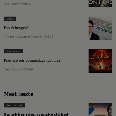
Lars Kaaber
/ 09.8.26
Debat
Dør Schengen?
Thorbern Alexander Klingert
/ 09.8.26
Kommentar
Præstestyrets dommedags-ideologi
Joseph Sinaki
/ 09.8.26
Mest læste
Kommentar
Sprækker i den svenske stilhed