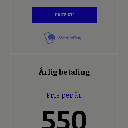
PRØV NU
Årlig betaling
Pris per år
550