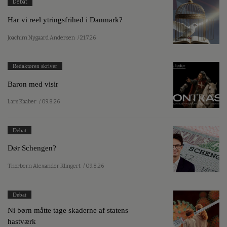
Debat
Har vi reel ytringsfrihed i Danmark?
Joachim Nygaard Andersen
/ 21.7.26
Redaktøren skriver
Baron med visir
Lars Kaaber
/ 09.8.26
Debat
Dør Schengen?
Thorbern Alexander Klingert
/ 09.8.26
Debat
Ni børn måtte tage skaderne af statens
hastværk