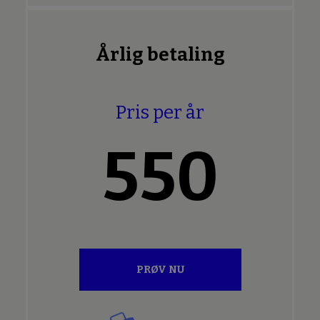
Årlig betaling
Pris per år
550
PRØV NU