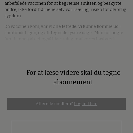
anbefalede vaccinen for at begrænse smitten og beskytte
andre, ikke fordi børnene selv var i særlig risiko for alvorlig
sygdom.
Da vaccinen kom, var vi alle lettede. Vi kunne komme ud i
samfundet igen, og alt tegnede lysere dage. Men for nogle
familier betød det også bivirkninger af vores hastværk.
For at læse videre skal du tegne
Premium
abonnement.
Allerede medlem?
Log ind her.