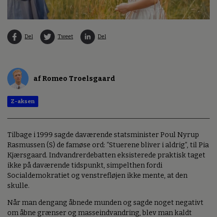
Del
Tweet
Del
af Romeo Troelsgaard
Z-aksen
Tilbage i 1999 sagde daværende statsminister Poul Nyrup
Rasmussen (S) de famøse ord: “Stuerene bliver i aldrig”, til Pia
Kjærsgaard. Indvandrerdebatten eksisterede praktisk taget
ikke på daværende tidspunkt, simpelthen fordi
Socialdemokratiet og venstrefløjen ikke mente, at den
skulle.
Når man dengang åbnede munden og sagde noget negativt
om åbne grænser og masseindvandring, blev man kaldt