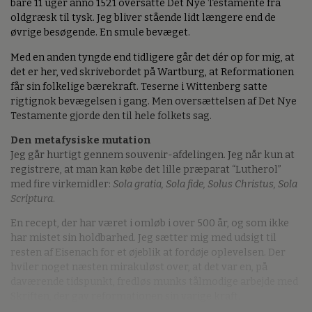
bare 11 uger anno 1521 oversatte Det Nye Testamente fra
oldgræsk til tysk. Jeg bliver stående lidt længere end de
øvrige besøgende. En smule bevæget.
Med en anden tyngde end tidligere går det dér op for mig, at
det er her, ved skrivebordet på Wartburg, at Reformationen
får sin folkelige bærekraft. Teserne i Wittenberg satte
rigtignok bevægelsen i gang. Men oversættelsen af Det Nye
Testamente gjorde den til hele folkets sag.
Den metafysiske mutation
Jeg går hurtigt gennem souvenir-afdelingen. Jeg når kun at
registrere, at man kan købe det lille præparat “Lutherol”
med fire virkemidler:
Sola gratia, Sola fide, Solus Christus, Sola
Scriptura
.
En recept, der har været i omløb i over 500 år, og som ikke
har mistet sin holdbarhed. Jeg sætter mig med udsigt til
resten af Eisenach for et øjeblik at fordøje oplevelsen. Der
hviler noget næsten mirakuløst over, at det var en, på
daværende tidspunkt, fredløs munks tålmodige arbejde med
Skriften, der gav reformationen sin varige kraft.