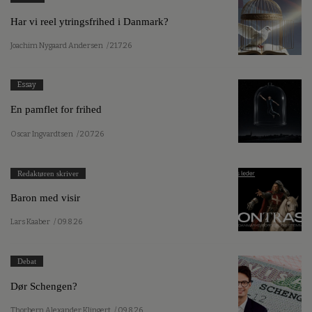
Har vi reel ytringsfrihed i Danmark?
Joachim Nygaard Andersen
/ 21.7.26
Essay
En pamflet for frihed
Oscar Ingvardtsen
/ 20.7.26
Redaktøren skriver
Baron med visir
Lars Kaaber
/ 09.8.26
Debat
Dør Schengen?
Thorbern Alexander Klingert
/ 09.8.26