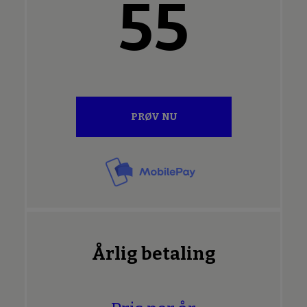
55
PRØV NU
Årlig betaling