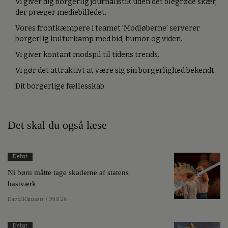
Vi giver dig borgerlig journalistik uden det blegrøde skær,
der præger mediebilledet.
Vores frontkæmpere i teamet ’Modløberne’ serverer
borgerlig kulturkamp med bid, humor og viden.
Vi giver kontant modspil til tidens trends.
Vi gør det attraktivt at være sig sin borgerlighed bekendt.
Dit borgerlige fællesskab
Det skal du også læse
Debat
Ni børn måtte tage skaderne af statens
hastværk
David Klausen
/ 09.8.26
Debat