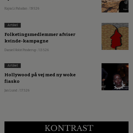
Kajsa Li Paludan
/ 19.5.26
Artikel
Folketingsmedlemmer afviser
kvinde-kampagne
Daniel Holst Pinderup
/ 13.5.26
Artikel
Hollywood på vej med ny woke
fiasko
Jan Lund
/ 17.5.26