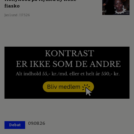
fiasko
Jan Lund
/ 17.5.26
09.08.26
Debat
Premium