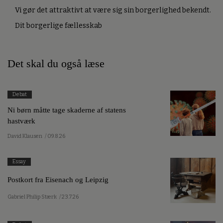
Vi gør det attraktivt at være sig sin borgerlighed bekendt.
Dit borgerlige fællesskab
Det skal du også læse
Debat
Ni børn måtte tage skaderne af statens
hastværk
David Klausen
/ 09.8.26
Essay
Postkort fra Eisenach og Leipzig
Gabriel Philip Stærk
/ 23.7.26