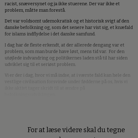
racist, snæversynet og ja ikke stuerene. Der var ikke et
problem, måtte man forestå.
Det var voldsomt udemokratisk og et historisk svigt af den
danske befolkning og, som det senere har vist sig, et knæfald
for islams indflydelse i det danske samfund.
I dag har de fleste erkendt, at der allerede dengang var et
problem, som man burde have løst, mens tid var. For den
utøjlede indvandring og politikernes laden stå til har siden
udviklet sig til et seriøst problem.
Vi er der i dag, hvor vi må indse, at i værste fald kan hele den
vestlige civilisation forsvinde under fødderne på os, hvis vi
ikke aktivt tager skridt til at ændre på
befolkningsudviklingen.
For at læse videre skal du tegne
Premium