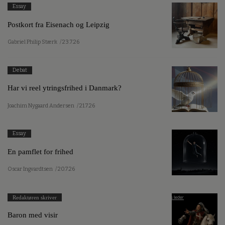
Essay
Postkort fra Eisenach og Leipzig
Gabriel Philip Stærk
/ 23.7.26
Debat
Har vi reel ytringsfrihed i Danmark?
Joachim Nygaard Andersen
/ 21.7.26
Essay
En pamflet for frihed
Oscar Ingvardtsen
/ 20.7.26
Redaktøren skriver
Baron med visir