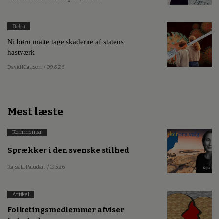
Debat
Ni børn måtte tage skaderne af statens
hastværk
David Klausen
/ 09.8.26
Mest læste
Kommentar
Sprækker i den svenske stilhed
Kajsa Li Paludan
/ 19.5.26
Artikel
Folketingsmedlemmer afviser