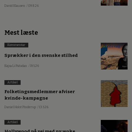
David Klausen
/ 09.8.26
Mest læste
Kommentar
Sprækker i den svenske stilhed
Kajsa Li Paludan
/ 19.5.26
Artikel
Folketingsmedlemmer afviser
kvinde-kampagne
Daniel Holst Pinderup
/ 13.5.26
Artikel
Hollywood på vej med ny woke