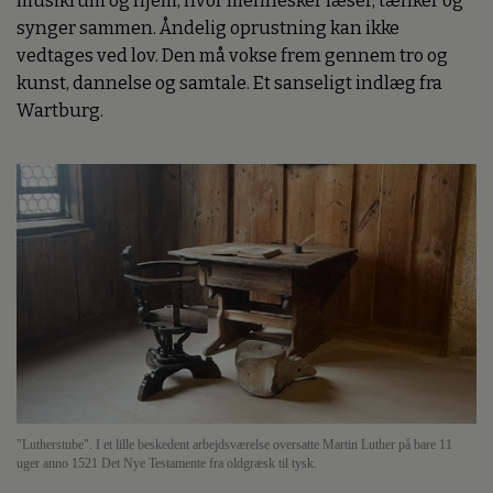
musikrum og hjem, hvor mennesker læser, tænker og
synger sammen. Åndelig oprustning kan ikke
vedtages ved lov. Den må vokse frem gennem tro og
kunst, dannelse og samtale. Et sanseligt indlæg fra
Wartburg.
"Lutherstube". I et lille beskedent arbejdsværelse oversatte Martin Luther på bare 11
uger anno 1521 Det Nye Testamente fra oldgræsk til tysk.