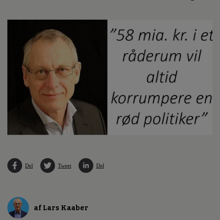
Del
Tweet
Del
af Lars Kaaber