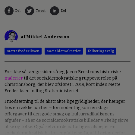
Del
Tweet
Del
af Mikkel Andersson
mette frederiksen
socialdemokratiet
folketingsvalg
For ikke så længe siden så jeg Jacob Brostrups historiske
malerier
til det socialdemokratiske gruppeværelse på
Christiansborg, der blev afsløret i 2019, kort inden Mette
Frederiksen indtog Statsministeriet.
I modsætning til de abstrakte ligegyldigheder, der hænger
hos en række partier – formodentlig som en slags
offergaver til den gode smag og kulturradikalismens
afguder – så er de socialdemokratiske billeder virkelig sjove
at se og tolke. Også selvom de naturligvis afspejler en
socialdemokratisk historieopfattelse. Ja, af til
netop
derfor.