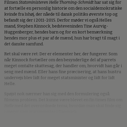
Filmen
Statsministeren Helle Thorning-Schmidt
har sat sig for
at fortælle en personlig historie om den socialdemokratiske
kvinde fra Ishøj, der nåede til dansk politiks øverste top og
befandt sig der i 2011-2015. Derfor møder vi også Helles
mand, Stephen Kinnock, bedsteveninden Tine Aurvig-
Huggenberger, hendes barn og for en kort bemærkning
hendes mor plus et par af de mænd, hun har bragt til magt i
det danske samfund.
Ret skal være ret: Der er elementer her, der fungerer. Som
når Kinnock fortæller om den besynderlige del af parrets
meget omtalte skattesag, der handler om, hvorvidt han går i
seng med mænd. Eller hans fine præcisering, at hans hustru
undervejs blev lidt for meget statsminister og lidt for lidt
Helle.
Spøjst nok nærmer han sig med den formulering også
filmens problem. Det kunne være blevet en fin times film om
Helle
med det overordnede tema, hvordan man skal finde sig
i meget som statsminister i Danmark.