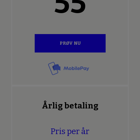
55
PRØV NU
Årlig betaling
Pris per år