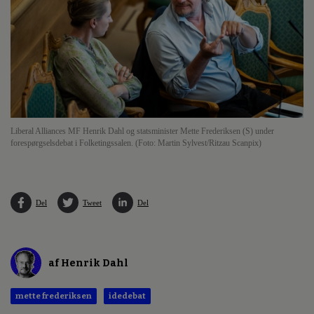
Liberal Alliances MF Henrik Dahl og statsminister Mette Frederiksen (S) under
forespørgselsdebat i Folketingssalen. (Foto: Martin Sylvest/Ritzau Scanpix)
Del
Tweet
Del
af Henrik Dahl
mette frederiksen
idedebat