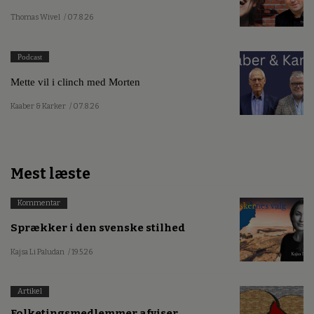
Thomas Wivel
/ 07.8.26
Podcast
Mette vil i clinch med Morten
Kaaber & Karker
/ 07.8.26
Mest læste
Kommentar
Sprækker i den svenske stilhed
Kajsa Li Paludan
/ 19.5.26
Artikel
Folketingsmedlemmer afviser