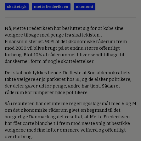
skattetryk
mette frederiksen
økonomi
Nå, Mette Frederiksen har besluttet sig for at købe sine
vælgere tilbage med penge fra skattekisten i
Finansministeriet. 90% af det økonomiske råderum frem
mod 2030 vil blive brugt på et endnu større offentligt
forbrug. Blot 10% af råderummet bliver sendt tilbage til
danskerne i form af nogle skattelettelser.
Det skal nok lykkes hende. De fleste af Socialdemokratiets
tabte vælgere er jo parkeret hos SF, og de elsker politikere,
der deler gaver ud for penge, andre har tjent. Sådan et
råderum korrumperer røde politikere.
Så i realiteten har det interne regeringsslagsmål med V og M
om det økonomiske råderum givet en begmand til det
borgerlige Danmark og det resultat, at Mette Frederiksen
har fået carte blanche til frem mod næste valg at bestikke
vælgerne med fine løfter om mere velfærd og offentligt
overforbrug.