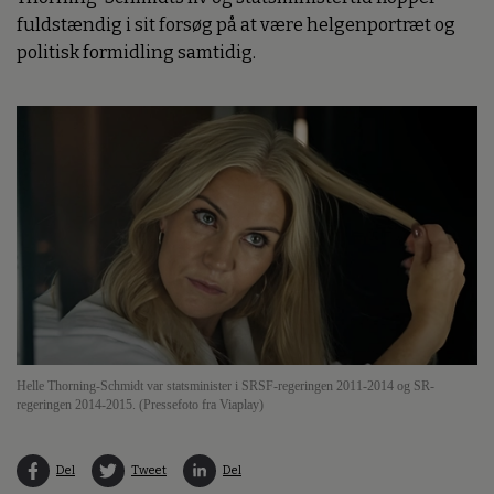
fuldstændig i sit forsøg på at være helgenportræt og
politisk formidling samtidig.
Helle Thorning-Schmidt var statsminister i SRSF-regeringen 2011-2014 og SR-
regeringen 2014-2015. (Pressefoto fra Viaplay)
Del
Tweet
Del