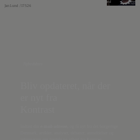
Jan Lund
/ 17.5.26
Nyhedsbrev
Bliv opdateret, når der
er nyt fra
Kontrast
Indtast din
e-mail-adresse,
og få nyt fra det borgerlige
Danmark, artikler, analyser, debatter, anmeldelser og
information om fordele og tilbud fra Kontrast.