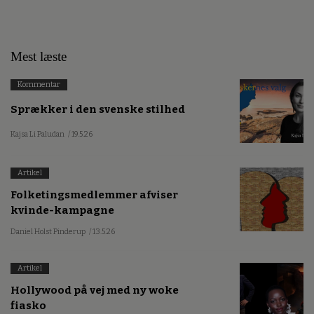
Mest læste
Kommentar
Sprækker i den svenske stilhed
Kajsa Li Paludan
/ 19.5.26
Artikel
Folketingsmedlemmer afviser
kvinde-kampagne
Daniel Holst Pinderup
/ 13.5.26
Artikel
Hollywood på vej med ny woke
fiasko