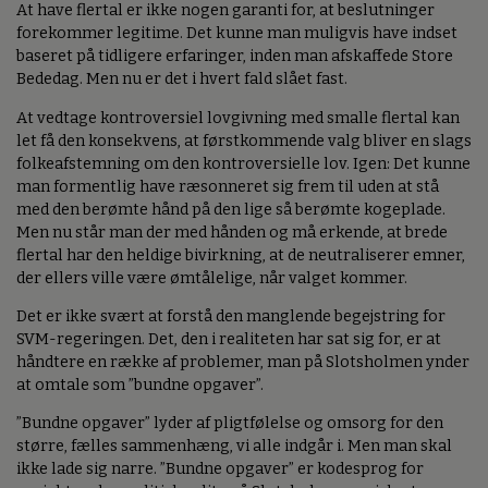
At have flertal er ikke nogen garanti for, at beslutninger
forekommer legitime. Det kunne man muligvis have indset
baseret på tidligere erfaringer, inden man afskaffede Store
Bededag. Men nu er det i hvert fald slået fast.
At vedtage kontroversiel lovgivning med smalle flertal kan
let få den konsekvens, at førstkommende valg bliver en slags
folkeafstemning om den kontroversielle lov. Igen: Det kunne
man formentlig have ræsonneret sig frem til uden at stå
med den berømte hånd på den lige så berømte kogeplade.
Men nu står man der med hånden og må erkende, at brede
flertal har den heldige bivirkning, at de neutraliserer emner,
der ellers ville være ømtålelige, når valget kommer.
Det er ikke svært at forstå den manglende begejstring for
SVM-regeringen. Det, den i realiteten har sat sig for, er at
håndtere en række af problemer, man på Slotsholmen ynder
at omtale som ”bundne opgaver”.
”Bundne opgaver” lyder af pligtfølelse og omsorg for den
større, fælles sammenhæng, vi alle indgår i. Men man skal
ikke lade sig narre. ”Bundne opgaver” er kodesprog for