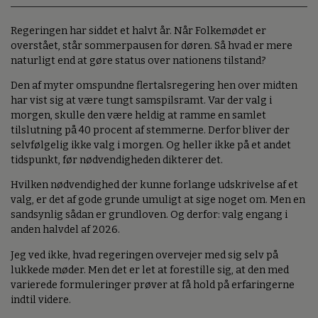
Regeringen har siddet et halvt år. Når Folkemødet er
overstået, står sommerpausen for døren. Så hvad er mere
naturligt end at gøre status over nationens tilstand?
Den af myter omspundne flertalsregering hen over midten
har vist sig at være tungt samspilsramt. Var der valg i
morgen, skulle den være heldig at ramme en samlet
tilslutning på 40 procent af stemmerne. Derfor bliver der
selvfølgelig ikke valg i morgen. Og heller ikke på et andet
tidspunkt, før nødvendigheden dikterer det.
Hvilken nødvendighed der kunne forlange udskrivelse af et
valg, er det af gode grunde umuligt at sige noget om. Men en
sandsynlig sådan er grundloven. Og derfor: valg engang i
anden halvdel af 2026.
Jeg ved ikke, hvad regeringen overvejer med sig selv på
lukkede møder. Men det er let at forestille sig, at den med
varierede formuleringer prøver at få hold på erfaringerne
indtil videre.