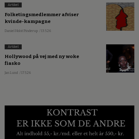
Artikel
Folketingsmedlemmer afviser
kvinde-kampagne
Daniel Holst Pinderup
/ 13.5.26
Artikel
Hollywood på vej med ny woke
fiasko
Jan Lund
/ 17.5.26