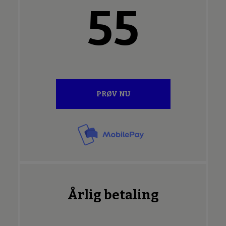
55
PRØV NU
Årlig betaling