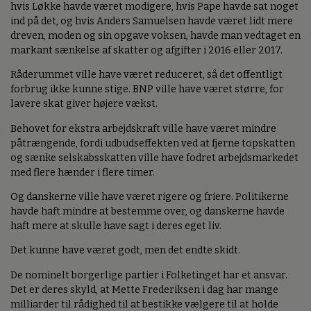
hvis Løkke havde været modigere, hvis Pape havde sat noget
ind på det, og hvis Anders Samuelsen havde været lidt mere
dreven, moden og sin opgave voksen, havde man vedtaget en
markant sænkelse af skatter og afgifter i 2016 eller 2017.
Råderummet ville have været reduceret, så det offentligt
forbrug ikke kunne stige. BNP ville have været større, for
lavere skat giver højere vækst.
Behovet for ekstra arbejdskraft ville have været mindre
påtrængende, fordi udbudseffekten ved at fjerne topskatten
og sænke selskabsskatten ville have fodret arbejdsmarkedet
med flere hænder i flere timer.
Og danskerne ville have været rigere og friere. Politikerne
havde haft mindre at bestemme over, og danskerne havde
haft mere at skulle have sagt i deres eget liv.
Det kunne have været godt, men det endte skidt.
De nominelt borgerlige partier i Folketinget har et ansvar.
Det er deres skyld, at Mette Frederiksen i dag har mange
milliarder til rådighed til at bestikke vælgere til at holde