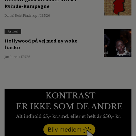
kvinde-kampagne
Daniel Holst Pinderup
/ 13.5.26
Artikel
Hollywood på vej med ny woke
fiasko
Jan Lund
/ 17.5.26