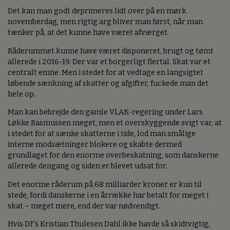
Det kan man godt deprimeres lidt over på en mørk
novemberdag, men rigtig arg bliver man først, når man
tænker på, at det kunne have været afværget.
Råderummet kunne have været disponeret, brugt og tømt
allerede i 2016-19. Der var et borgerligt flertal. Skat var et
centralt emne. Men i stedet for at vedtage en langsigtet
løbende sænkning af skatter og afgifter, fuckede man det
hele op.
Man kan bebrejde den gamle VLAK-regering under Lars
Løkke Rasmussen meget, men et overskyggende svigt var, at
i stedet for at sænke skatterne i tide, lod man smålige
interne modsætninger blokere og skabte dermed
grundlaget for den enorme overbeskatning, som danskerne
allerede dengang og siden er blevet udsat for.
Det enorme råderum på 68 milliarder kroner er kun til
stede, fordi danskerne i en årrække har betalt for meget i
skat – meget mere, end der var nødvendigt.
Hvis DF’s Kristian Thulesen Dahl ikke havde så skidtvigtig,