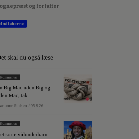
ognepræst og forfatter
Modløberne
et skal du også læse
Kommentar
n Big Mac uden Big og
den Mac, tak
arianne Stidsen
/ 05.8.26
Kommentar
et sorte vidunderbarn