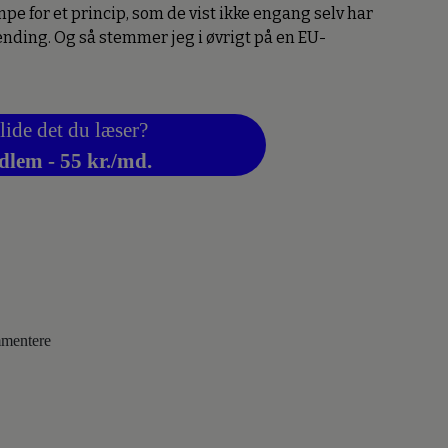
æmpe for et princip, som de vist ikke engang selv har
pænding. Og så stemmer jeg i øvrigt på en EU-
lide det du læser?
dlem - 55 kr./md.
ommentere