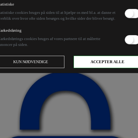
LA kæmpe for nærheds
tatistiske
tatistiske cookies bruges på siden til at hjælpe os med bl.a. at danne et
verblik over hvor ofte siden besøges og hvilke sider der bliver besøgt.
arkedsføring
forstået nærhedsprincippet, skriver Marianne Wagner
arkedsførings cookies bruges af vores partnere til at målrette
 Tværtimod giver traktaten EU ret til at lovgive, blo
nnoncer på siden.
KUN NØDVENDIGE
ACCEPTER ALLE