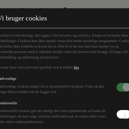
Aktuelt Tema
Skribenter
Vi bruger cookies
Den borgelige brille
Alle vores skribenter
Remigration
Modløberne
ookies er tekststrenge, der lagres i din browser, og som bl.a. bruges til at huske dine
Humaniora forfra
Z-aksen
ndstillinger. Cookies kan ikke sprede virus eller andre skadelige programmer. Cooki
an heller ikke fortælle os hvem du er, eller hvor du bor, men kan hjælpe os og
Store Danskere
ventuelle partnere med at afdække hvilke sider din browser har besøgt, til brug ved
rafikmåling og målretning af annoncer.
u kan læse vores privatlivspolitik ved at klikke
her
ødvendige
ødvendige cookies sørger for at hjemmesiden fungerer. F.eks. at din
ruger bliver husket når du logger ind.
unktionelle
unktionelle cookies gør det muligt for vores hjemmeside at huske de
ndstillinger, du har valgt, som har indflydelse på, hvordan siden vises.
.eks. dine cookiepræferencer.