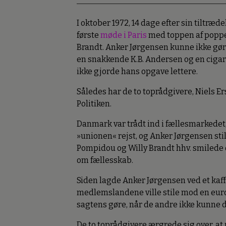
I oktober 1972, 14 dage efter sin tiltræd
første
møde i Paris
med toppen af poppe
Brandt. Anker Jørgensen kunne ikke gøre
en snakkende K.B. Andersen og en ciga
ikke gjorde hans opgave lettere.
Således har de to toprådgivere, Niels Er
Politiken.
Danmark var trådt ind i fællesmarkedet
»unionen« rejst, og Anker Jørgensen sti
Pompidou og Willy Brandt hhv. smilede
om fællesskab.
Siden lagde Anker Jørgensen ved et kaf
medlemslandene ville stile mod en eur
sagtens gøre, når de andre ikke kunne 
De to toprådgivere ærgrede sig over, at