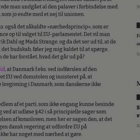
havde man undgået al den palaver i forbindelse med
J
som jo endte med et nej til unionen.
ks. også det såkaldte »nærhedsprincip«, som er
ance op til valget til EU-parlamentet. Det vil man
F
k Dahl og Mads Strange, og da det ser ud til, at de
a
et budskab, føler jeg mig kaldet til at spørge,
K
 de har forstået, hvad det går ud på?
oid
, at Danmark f.eks. ved indførslen af den
t EU ved domstolen og insisteret på, at
M
re lovgivning i Danmark, som danskerne ikke
medlem af et parti, som ikke engang kunne besinde
S
g ved at udløse §42 i så principielle sager som
s
elsen af koranloven, men her er sagen den, at det
nogen dansk regering at udfordre EU på
K
 ikke har noget med nærhed at gøre.