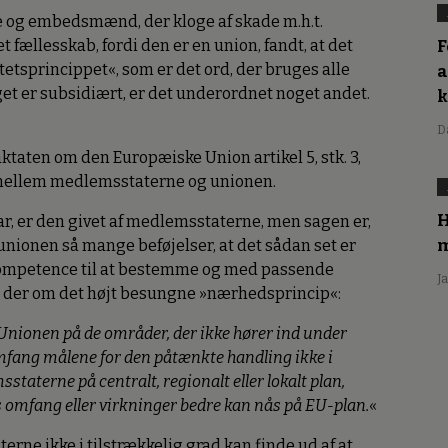
re og embedsmænd, der kloge af skade m.h.t.
F
t fællesskab, fordi den er en union, fandt, at det
itetsprincippet«, som er det ord, der bruges alle
a
et er subsidiært, er det underordnet noget andet.
D
ktaten om den Europæiske Union artikel 5, stk. 3,
mellem medlemsstaterne og unionen.
H
har, er den givet af medlemsstaterne, men sagen er,
m
nionen så mange beføjelser, at det sådan set er
kompetence til at bestemme og med passende
J
år der om det højt besungne »nærhedsprincip«:
Unionen på de områder, der ikke hører ind under
mfang målene for den påtænkte handling ikke i
staterne på centralt, regionalt eller lokalt plan,
omfang eller virkninger bedre kan nås på EU-plan.
«
e ikke i tilstrækkelig grad kan finde ud af at