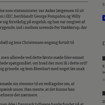
S
else som statsminister, var Anker Jørgensen til sit
n i EEC, heriblandt George Pompidou og Willy
 sig forståelig på engelsk, og han var omgivet af
rrygende, ind i mellem sovende Per Hækkerup, der
sbøll og Jens Christensen engang fortalt til
D
, men allerede ved dette første møde blev emnet
llede spørgsmålet, om hvad der mon lå i dette ord?
E
 og grinede, og kom åbenbart med noget løs snak
u
M
femøde sin stemme til en vedtagelse om, at
opæisk union. Han mente, at det kunne han
definere det nærmere.
D
 man ikke i Danmark tidligere havde fundet på at