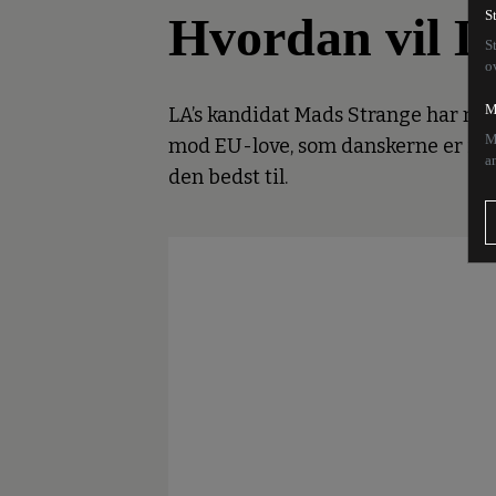
Hvordan vil 
S
S
o
M
LA’s kandidat Mads Strange har mis
M
mod EU-love, som danskerne er imod.
a
den bedst til.