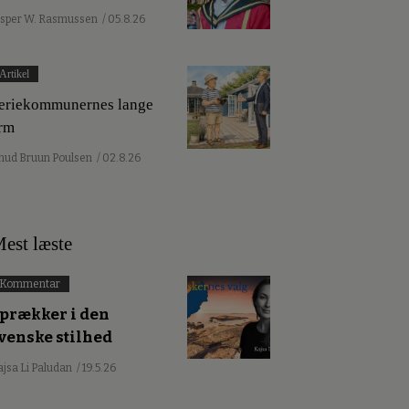
esper W. Rasmussen
/ 05.8.26
Artikel
eriekommunernes lange
rm
nud Bruun Poulsen
/ 02.8.26
est læste
Kommentar
prækker i den
venske stilhed
ajsa Li Paludan
/ 19.5.26