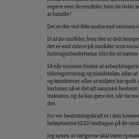
regere over de områder, hvor de deler 
at handle?
Det er der vist ikke andre end unionen 
Et af de områder, hvor der er delt komp
det er end videre på områder som socia
forbrugerbeskyttelse, blot for at nævne 
Så når unionen finder, at arbejdstagern
tidsregistrering og mindsteløn, eller a
og kønskvoter, eller at miljøet har godt 
kartoner, så er det alt sammen bestemt 
traktaten, og de kan gøre det, når de m
det.
For vor beslutningskraft er i den hense
beføjelserne til EU undtagen på de områd
Jeg synes, at vælgerne skal være opmæ