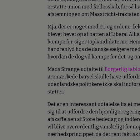
erstatte union med fællesskab, for så 
afstemningen om Maastricht-traktaten, 
Mja, der er noget med EU og ordene, f.e
blevet hevet op af hatten af Liberal Alli
kæmpe for, siger topkandidaterne, Henri
har ørenlyd hos de danske vælgere med d
hvordan de dog vil kæmpe for det, og om
Mads Strange udtalte til
Borgerlig tabl
øremærkede barsel skulle have udfordre
udenlandske politikere ikke skal indfø
støtter.
Det er en interessant udtalelse fra et 
sig til at udfordre den hjemlige regerin
afskaffelsen af Store bededag og indfør
vil blive overordentlig vanskeligt for 
nærhedsprincippet, da det rent faktisk