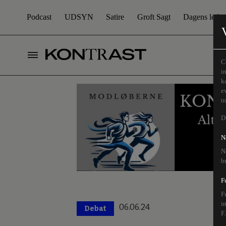
Podcast
UDSYN
Satire
Groft Sagt
Dagens leder
C
i
k
e
t
D
N
N
b
F
F
i
06.06.24
Debat
F