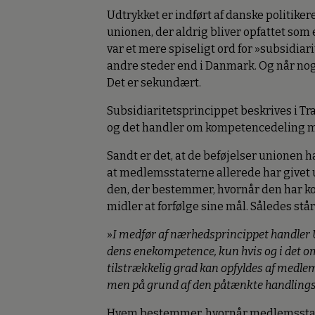
Udtrykket er indført af danske politike
unionen, der aldrig bliver opfattet som e
var et mere spiseligt ord for »subsidiar
andre steder end i Danmark. Og når nog
Det er sekundært.
Subsidiaritetsprincippet beskrives i Tra
og det handler om kompetencedeling 
Sandt er det, at de beføjelser unionen 
at medlemsstaterne allerede har givet u
den, der bestemmer, hvornår den har 
midler at forfølge sine mål. Således st
»
I medfør af nærhedsprincippet handler 
dens enekompetence, kun hvis og i det o
tilstrækkelig grad kan opfyldes af medlems
men på grund af den påtænkte handlings 
Hvem bestemmer, hvornår medlemsstatern