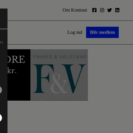
Om Kontrast
Log ind
Bliv medlem
es