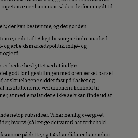
kompetence med unionen, så den derfor er nødt til
selv, der kan bestemme, og det gør den.
etence, er det af LA højt besungne indre marked,
l- og arbejdsmarkedspolitik, miljø- og
nogle få.
e er bedre beskyttet ved at indføre
t det godt for ligestillingen med øremærket barsel
af, at skruelågene sidder fast på flasker og
af institutionerne ved unionen i henhold til
ener, at medlemslandene ikke selv kan finde ud af
ende netop subsidiær. Vi har nemlig overgivet
er, hvor vi (så længe det varer) har forbehold.
rksomme på dette, og LAs kandidater har endnu