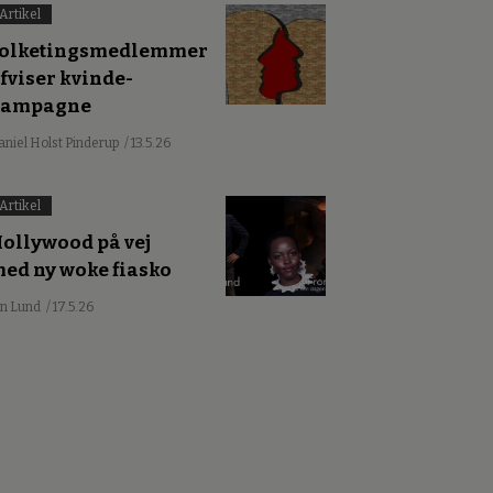
Artikel
olketingsmedlemmer
fviser kvinde-
kampagne
aniel Holst Pinderup
/ 13.5.26
Artikel
ollywood på vej
ed ny woke fiasko
an Lund
/ 17.5.26