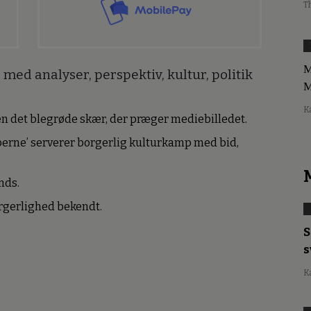
T
M
med analyser, perspektiv, kultur, politik
M
K
den det blegrøde skær, der præger mediebilledet.
erne’ serverer borgerlig kulturkamp med bid,
nds.
borgerlighed bekendt.
S
s
K