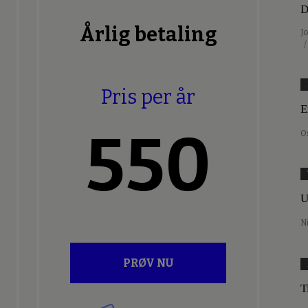
D
Årlig betaling
J
/
Pris per år
E
550
O
U
N
PRØV NU
T