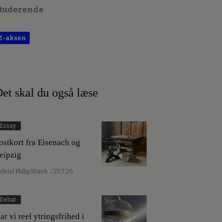
tuderende
Z-aksen
et skal du også læse
Essay
ostkort fra Eisenach og
eipzig
abriel Philip Stærk
/ 23.7.26
Debat
ar vi reel ytringsfrihed i