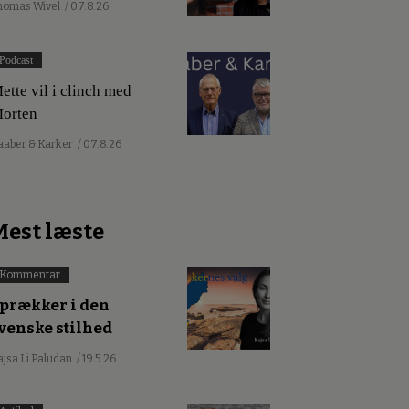
homas Wivel
/ 07.8.26
Podcast
ette vil i clinch med
orten
aaber & Karker
/ 07.8.26
Mest læste
Kommentar
prækker i den
venske stilhed
ajsa Li Paludan
/ 19.5.26