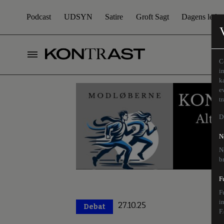
Podcast
UDSYN
Satire
Groft Sagt
Dagens leder
C
i
k
e
t
D
N
N
b
F
F
i
27.10.25
Debat
Premium
F