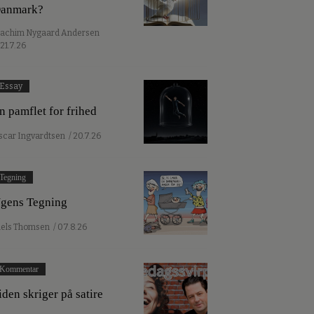
anmark?
oachim Nygaard Andersen
 21.7.26
Essay
n pamflet for frihed
scar Ingvardtsen
/ 20.7.26
Tegning
gens Tegning
iels Thomsen
/ 07.8.26
Kommentar
iden skriger på satire