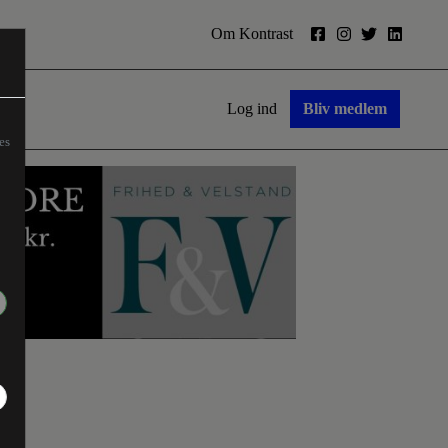
Om Kontrast
Log ind
Bliv medlem
es