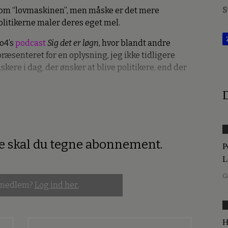
S
 om “lovmaskinen”, men måske er det mere
olitikerne maler deres eget mel.
io4’s
podcast
Sig det er løgn
, hvor blandt andre
ræsenteret for en oplysning, jeg ikke tidligere
skere i dag, der ønsker at blive politikere, end der
D
re skal du tegne abonnement.
P
L
G
 medlem?
Log ind her.
H