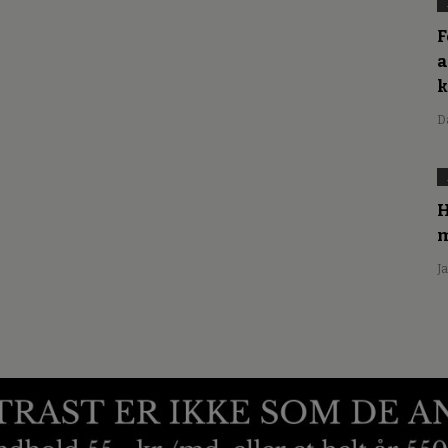
F
a
D
H
m
J