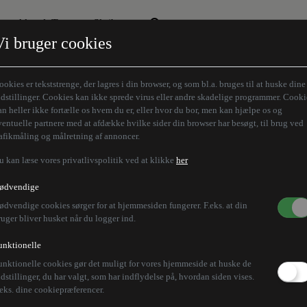
Aktuelt Tema
Skribenter
Vi bruger cookies
Den borgelige brille
Alle vores skribenter
Remigration
Modløberne
ookies er tekststrenge, der lagres i din browser, og som bl.a. bruges til at huske dine
Humaniora forfra
Z-aksen
ndstillinger. Cookies kan ikke sprede virus eller andre skadelige programmer. Cooki
an heller ikke fortælle os hvem du er, eller hvor du bor, men kan hjælpe os og
Store Danskere
ventuelle partnere med at afdække hvilke sider din browser har besøgt, til brug ved
rafikmåling og målretning af annoncer.
u kan læse vores privatlivspolitik ved at klikke
her
ødvendige
ødvendige cookies sørger for at hjemmesiden fungerer. F.eks. at din
ruger bliver husket når du logger ind.
unktionelle
unktionelle cookies gør det muligt for vores hjemmeside at huske de
ndstillinger, du har valgt, som har indflydelse på, hvordan siden vises.
.eks. dine cookiepræferencer.