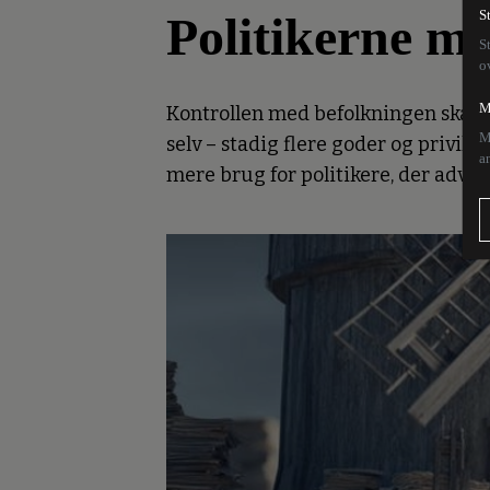
Politikerne ma
S
S
o
M
Kontrollen med befolkningen skærpes,
M
selv – stadig flere goder og privile
a
mere brug for politikere, der advar