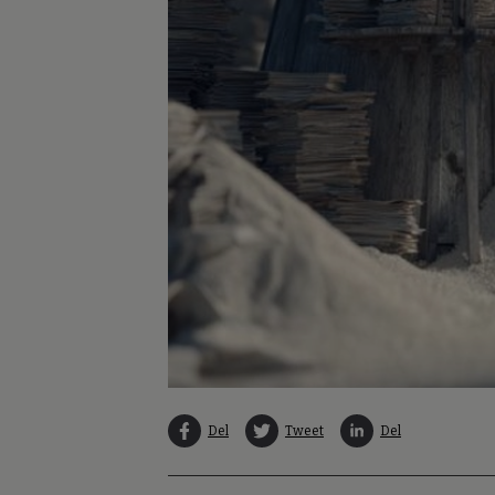
Del
Tweet
Del