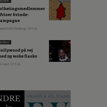
Artikel
olketingsmedlemmer
fviser kvinde-
kampagne
aniel Holst Pinderup
/ 13.5.26
Artikel
ollywood på vej
ed ny woke fiasko
an Lund
/ 17.5.26