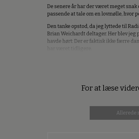
De senere år har der været meget snak
passende at tale om en lovmølle, hvor p
Den tanke opstod, da jeg lyttede til Rad
Brian Weichardt deltager. Her blev jeg p
havde hørt: Der er faktisk ikke færre dan
har været tidligere.
For at læse vide
Premium
Allerede