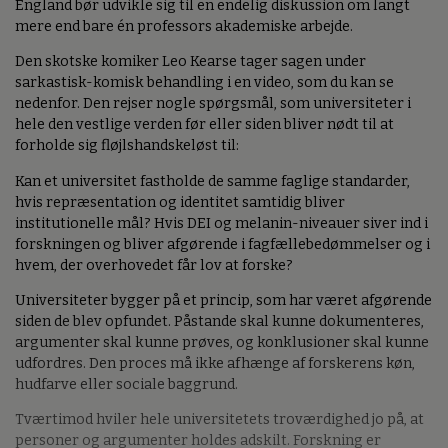
England bør udvikle sig til en endelig diskussion om langt
mere end bare én professors akademiske arbejde.
Den skotske komiker Leo Kearse tager sagen under
sarkastisk-komisk behandling i en video, som du kan se
nedenfor. Den rejser nogle spørgsmål, som universiteter i
hele den vestlige verden før eller siden bliver nødt til at
forholde sig fløjlshandskeløst til:
Kan et universitet fastholde de samme faglige standarder,
hvis repræsentation og identitet samtidig bliver
institutionelle mål? Hvis DEI og melanin-niveauer siver ind i
forskningen og bliver afgørende i fagfællebedømmelser og i
hvem, der overhovedet får lov at forske?
Universiteter bygger på et princip, som har været afgørende
siden de blev opfundet. Påstande skal kunne dokumenteres,
argumenter skal kunne prøves, og konklusioner skal kunne
udfordres. Den proces må ikke afhænge af forskerens køn,
hudfarve eller sociale baggrund.
Tværtimod hviler hele universitetets troværdighed jo på, at
personer og argumenter holdes adskilt. Forskning er