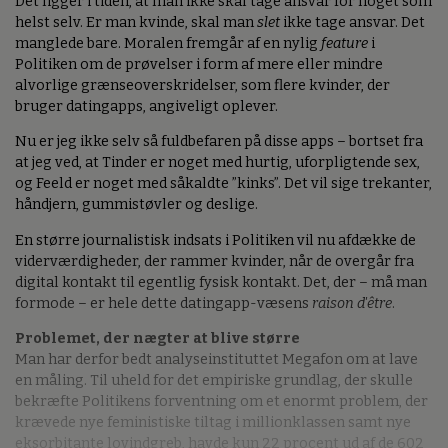
Det ligger i tiden, at man ikke skal tage ansvar for noget som
helst selv. Er man kvinde, skal man
slet
ikke tage ansvar. Det
manglede bare. Moralen fremgår af en nylig
feature
i
Politiken om de prøvelser i form af mere eller mindre
alvorlige grænseoverskridelser, som flere kvinder, der
bruger datingapps, angiveligt oplever.
Nu er jeg ikke selv så fuldbefaren på disse apps – bortset fra
at jeg ved, at Tinder er noget med hurtig, uforpligtende sex,
og Feeld er noget med såkaldte ”kinks”. Det vil sige trekanter,
håndjern, gummistøvler og deslige.
En større journalistisk indsats i Politiken vil nu afdække de
viderværdigheder, der rammer kvinder, når de overgår fra
digital kontakt til egentlig fysisk kontakt. Det, der – må man
formode – er hele dette datingapp-væsens
raison d'être
.
Problemet, der nægter at blive større
Man har derfor bedt analyseinstituttet Megafon om at lave
en måling. Til uheld for det empiriske grundlag, der skulle
bekræfte Politikens forventning om et enormt problem, der
krævede nye feministiske tiltag i millionklassen samt nye
eksorbitante lovindgreb, havde kun 22 procent ud af de 602