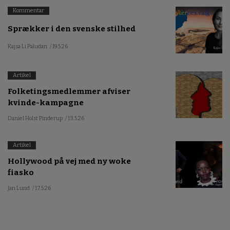
Kommentar
Sprækker i den svenske stilhed
Kajsa Li Paludan
/ 19.5.26
Artikel
Folketingsmedlemmer afviser
kvinde-kampagne
Daniel Holst Pinderup
/ 13.5.26
Artikel
Hollywood på vej med ny woke
fiasko
Jan Lund
/ 17.5.26