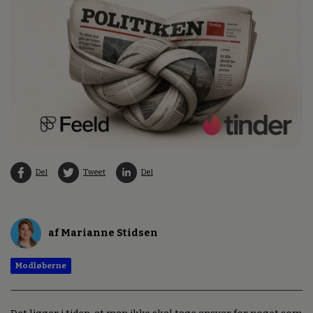
Del
Tweet
Del
af Marianne Stidsen
Modløberne