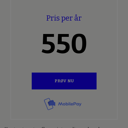
Pris per år
550
PRØV NU