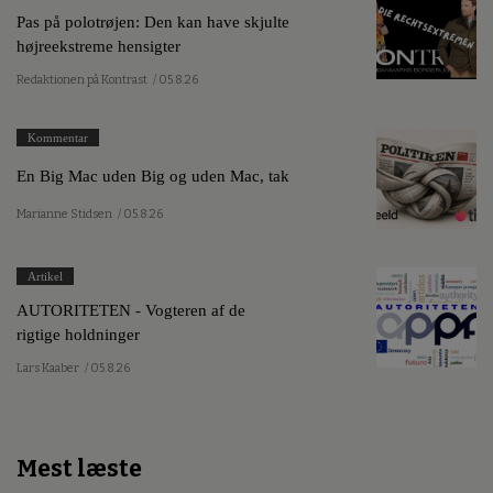
Pas på polotrøjen: Den kan have skjulte
højreekstreme hensigter
Redaktionen på Kontrast
/ 05.8.26
Kommentar
En Big Mac uden Big og uden Mac, tak
Marianne Stidsen
/ 05.8.26
Artikel
AUTORITETEN - Vogteren af de
rigtige holdninger
Lars Kaaber
/ 05.8.26
Mest læste