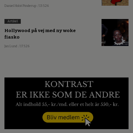
Daniel Holst Pinderup
/ 13.5.26
Artikel
Hollywood på vej med ny woke
fiasko
Jan Lund
/ 17.5.26