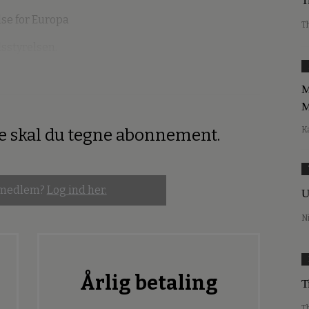
T
se for Europa
T
dsstyrelsen.
M
M
K
re skal du tegne abonnement.
 medlem?
Log ind her.
U
N
Årlig betaling
T
T