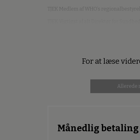
TJEK Medlem af WHO’s regionalbestyrel
TJEK Vigtigst af alt Direktør for Sundhe
For at læse vide
Premium
Allerede
Månedlig betaling