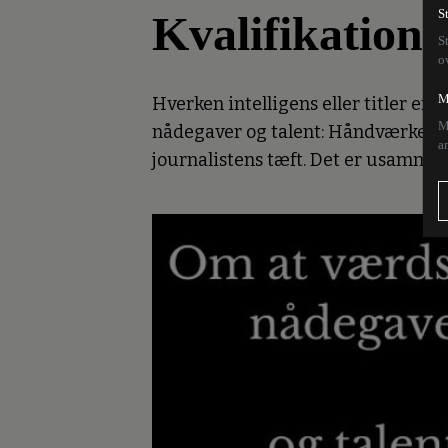
Kvalifikationer
S
S
o
M
Hverken intelligens eller titler er
M
nådegaver og talent: Håndværkerens
a
journalistens tæft. Det er usamme