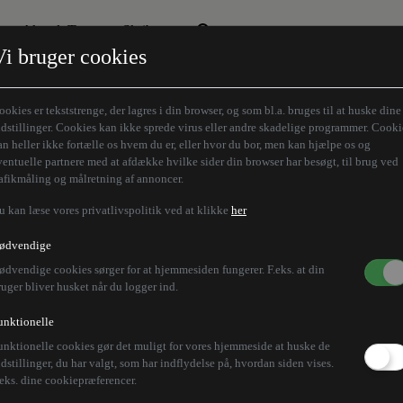
Aktuelt Tema
Skribenter
Vi bruger cookies
Den borgelige brille
Alle vores skribenter
Remigration
Modløberne
ookies er tekststrenge, der lagres i din browser, og som bl.a. bruges til at huske dine
Humaniora forfra
Z-aksen
ndstillinger. Cookies kan ikke sprede virus eller andre skadelige programmer. Cooki
an heller ikke fortælle os hvem du er, eller hvor du bor, men kan hjælpe os og
Store Danskere
ventuelle partnere med at afdække hvilke sider din browser har besøgt, til brug ved
rafikmåling og målretning af annoncer.
u kan læse vores privatlivspolitik ved at klikke
her
ødvendige
ødvendige cookies sørger for at hjemmesiden fungerer. F.eks. at din
ruger bliver husket når du logger ind.
unktionelle
unktionelle cookies gør det muligt for vores hjemmeside at huske de
ndstillinger, du har valgt, som har indflydelse på, hvordan siden vises.
.eks. dine cookiepræferencer.