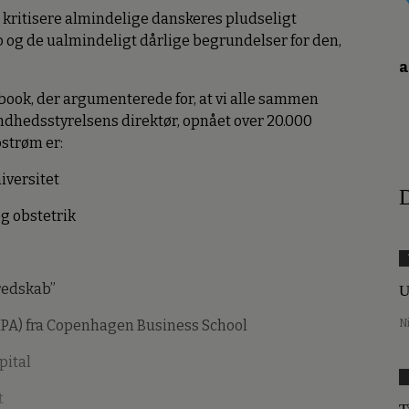
 kritisere almindelige danskeres pludseligt
og de ualmindeligt dårlige begrundelser for den,
a
book, der argumenterede for, at vi alle sammen
undhedsstyrelsens direktør, opnået over 20.000
ostrøm er:
iversitet
D
g obstetrik
eredskab”
U
MPA) fra Copenhagen Business School
N
pital
t