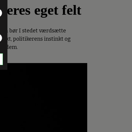
deres eget felt
. Man bør I stedet værdsætte
akt, politikerens instinkt og
er dem.