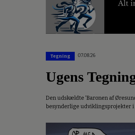
07.08.26
Tegning
Ugens Tegnin
Den udskældte 'Baronen af Øresund'
besynderlige udviklingsprojekter i