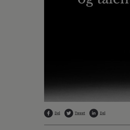
Del
Tweet
Del