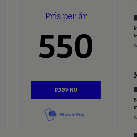
Pris per år
M
550
M
K
PRØV NU
S
s
K