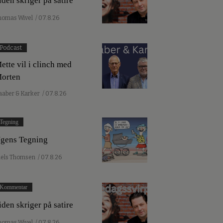
iden skriger på satire
homas Wivel
/ 07.8.26
Podcast
ette vil i clinch med
orten
aaber & Karker
/ 07.8.26
Tegning
gens Tegning
iels Thomsen
/ 07.8.26
Kommentar
iden skriger på satire
homas Wivel
/ 07.8.26