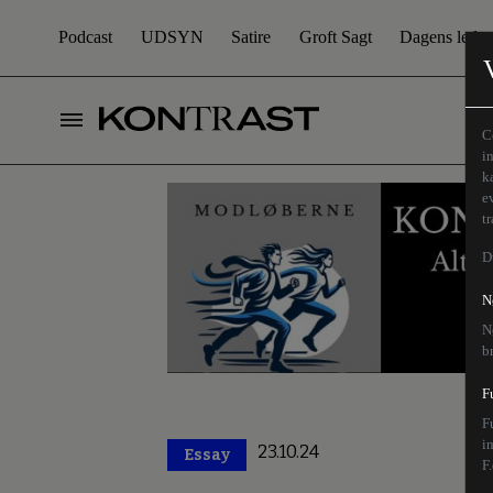
Podcast
UDSYN
Satire
Groft Sagt
Dagens leder
C
i
k
e
t
D
N
N
b
F
F
i
23.10.24
Essay
Premium
F