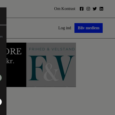
Om Kontrast
Log ind
Bliv medlem
es