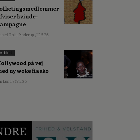
olketingsmedlemmer
fviser kvinde-
kampagne
aniel Holst Pinderup
/ 13.5.26
Artikel
ollywood på vej
ed ny woke fiasko
an Lund
/ 17.5.26