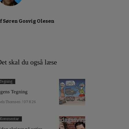
f Søren Gosvig Olesen
et skal du også læse
Tegning
gens Tegning
iels Thomsen
/ 07.8.26
Kommentar