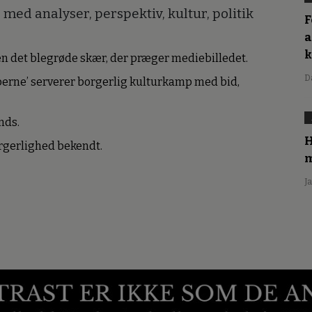
med analyser, perspektiv, kultur, politik
F
a
den det blegrøde skær, der præger mediebilledet.
D
erne’ serverer borgerlig kulturkamp med bid,
nds.
H
borgerlighed bekendt.
m
J