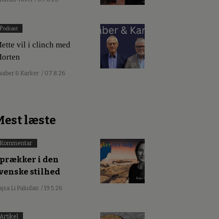
Podcast
ette vil i clinch med
orten
aaber & Karker
/ 07.8.26
Mest læste
Kommentar
prækker i den
venske stilhed
ajsa Li Paludan
/ 19.5.26
Artikel