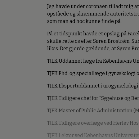
Jeg havde under coronaen tilladt mig at
opståede og skræmmende autoritetstro 
som man ad hoc kunne finde på.
På et tidspunkt havde et opslag på Face
skulle rette os efter Søren Brostrøm, S
likes. Det gjorde gældende, at Søren Br
TJEK Uddannet læge fra Københavns Un
TJEK Phd. og speciallæge i gynækologi o
TJEK Ekspertuddannet i urogynækologi
TJEK Tidligere chef for ”Sygehuse og B
TJEK Master of Public Administration (
TJEK Tidligere overlæge ved Herlev Hos
TJEK Lektor ved Københavns Universite