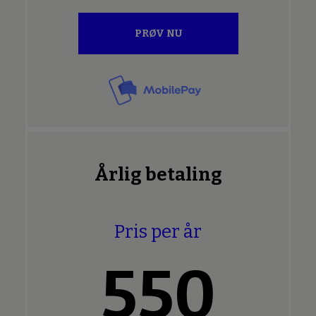
PRØV NU
Årlig betaling
Pris per år
550