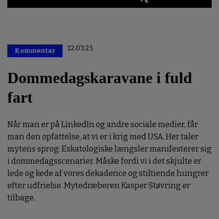
12.03.25
Kommentar
Premium
Dommedagskaravane i fuld
fart
Når man er på LinkedIn og andre sociale medier, får
man den opfattelse, at vi er i krig med USA. Her taler
mytens sprog: Eskatologiske længsler manifesterer sig
i dommedagsscenarier. Måske fordi vi i det skjulte er
lede og kede af vores dekadence og stiltiende hungrer
efter udfrielse. Mytedræberen Kasper Støvring er
tilbage.