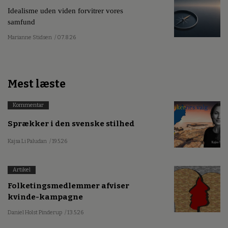
Idealisme uden viden forvitrer vores
samfund
Marianne Stidsen
/ 07.8.26
Mest læste
Kommentar
Sprækker i den svenske stilhed
Kajsa Li Paludan
/ 19.5.26
Artikel
Folketingsmedlemmer afviser
kvinde-kampagne
Daniel Holst Pinderup
/ 13.5.26