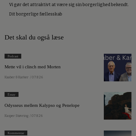
Vi gør det attraktivt at være sig sin borgerlighed bekendt.
Dit borgerlige fællesskab
Det skal du også læse
Podcast
Mette vil i clinch med Morten
Kaaber & Karker
/ 07.8.26
Essay
Odysseus mellem Kalypso og Penelope
Kasper Støvring
/ 07.8.26
Kommentar