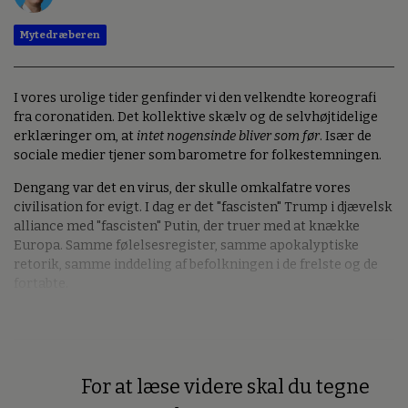
Mytedræberen
I vores urolige tider genfinder vi den velkendte koreografi
fra coronatiden. Det kollektive skælv og de selvhøjtidelige
erklæringer om, at
intet nogensinde bliver som før
. Især de
sociale medier tjener som barometre for folkestemningen.
Dengang var det en virus, der skulle omkalfatre vores
civilisation for evigt. I dag er det "fascisten" Trump i djævelsk
alliance med "fascisten" Putin, der truer med at knække
Europa. Samme følelsesregister, samme apokalyptiske
retorik, samme inddeling af befolkningen i de frelste og de
fortabte.
For at læse videre skal du tegne
Premium