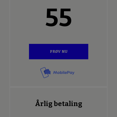
55
PRØV NU
Årlig betaling