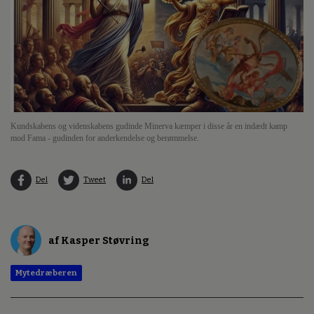
Kundskabens og videnskabens gudinde Minerva kæmper i disse år en indædt kamp
mod Fama - gudinden for anderkendelse og berømmelse.
Del
Tweet
Del
af Kasper Støvring
Mytedræberen