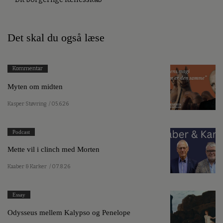
Det skal du også læse
Kommentar
Myten om midten
Kasper Støvring
/ 05.6.26
Podcast
Mette vil i clinch med Morten
Kaaber & Karker
/ 07.8.26
Essay
Odysseus mellem Kalypso og Penelope