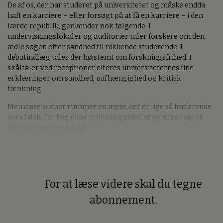
De af os, der har studeret på universitetet og måske endda
haft en karriere – eller forsøgt på at få en karriere – i den
lærde republik, genkender nok følgende: I
undervisningslokaler og auditorier taler forskere om den
ædle søgen efter sandhed til nikkende studerende. I
debatindlæg tales der højstemt om forskningsfrihed. I
skåltaler ved receptioner citeres universiteternes fine
erklæringer om sandhed, uafhængighed og kritisk
tænkning.
Men disse scener rummer en myte, der er lige så forførende
som falsk. For bag disse oplysningsidealer gemmer sig en
helt anden virkelighed.
For at læse videre skal du tegne
Premium
abonnement.