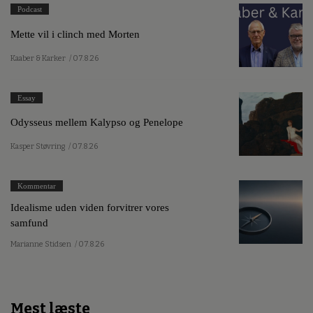
Podcast
Mette vil i clinch med Morten
Kaaber & Karker
/ 07.8.26
Essay
Odysseus mellem Kalypso og Penelope
Kasper Støvring
/ 07.8.26
Kommentar
Idealisme uden viden forvitrer vores
samfund
Marianne Stidsen
/ 07.8.26
Mest læste