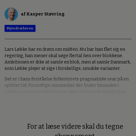
af Kasper Støvring
Mytedræberen
Lars Løkke har en drøm om midten. Nu har han fået sig en
regering, han mener skal søge flertal hen over blokkene.
Ambitionen er ikke at samle en blok, men at samle Danmark,
som Løkke plejer at sige i forskellige, smukke varianter.
Det er i hans forståelse folkestyrets pragmatiske svar på en
splittet tid: Fornuftige mennesker der finder hinanden i
midten og løser problemerne uden ideologisk slagskygge.
For at læse videre skal du tegne
Premium