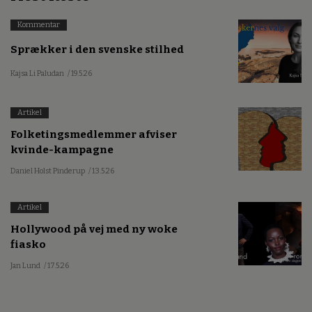
Kommentar
Sprækker i den svenske stilhed
Kajsa Li Paludan
/ 19.5.26
Artikel
Folketingsmedlemmer afviser
kvinde-kampagne
Daniel Holst Pinderup
/ 13.5.26
Artikel
Hollywood på vej med ny woke
fiasko
Jan Lund
/ 17.5.26