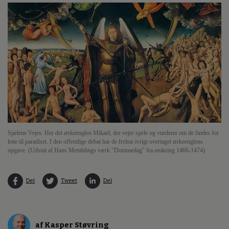
Sjælene Vejes. Her det ærkeenglen Mikael, der vejer sjæle og vurderer om de findes for
lette til paradiset. I den offentlige debat har de frelste ivrigt overtaget ærkeenglens
opgave. (Udsnit af Hans Memblings værk "Dommedag" fra omkring 1466-1474)
Del
Tweet
Del
af Kasper Støvring