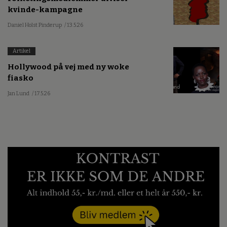
kvinde-kampagne
Daniel Holst Pinderup
/ 13.5.26
Artikel
Hollywood på vej med ny woke
fiasko
Jan Lund
/ 17.5.26