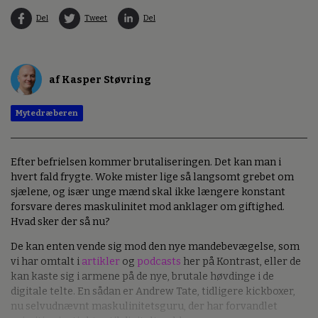
Del
Tweet
Del
af Kasper Støvring
Mytedræberen
Efter befrielsen kommer brutaliseringen. Det kan man i
hvert fald frygte. Woke mister lige så langsomt grebet om
sjælene, og især unge mænd skal ikke længere konstant
forsvare deres maskulinitet mod anklager om giftighed.
Hvad sker der så nu?
De kan enten vende sig mod den nye mandebevægelse, som
vi har omtalt i
artikler
og
podcasts
her på Kontrast, eller de
kan kaste sig i armene på de nye, brutale høvdinge i de
digitale telte. En sådan er Andrew Tate, tidligere kickboxer,
nu selvudnævnt maskulinitetsguru, der har forvandlet