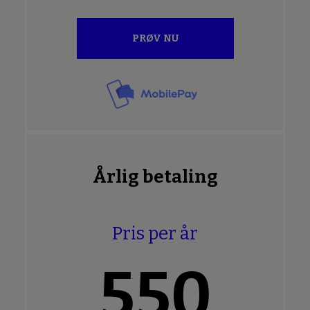
PRØV NU
Årlig betaling
Pris per år
550