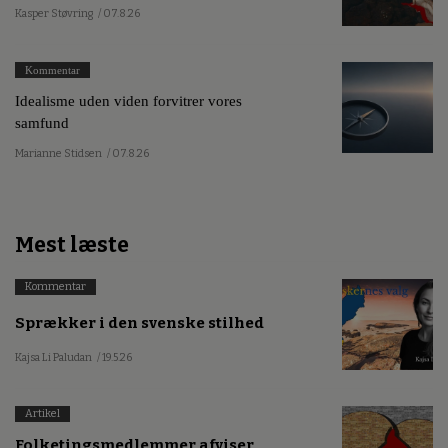
Kasper Støvring
/ 07.8.26
Kommentar
Idealisme uden viden forvitrer vores
samfund
Marianne Stidsen
/ 07.8.26
Mest læste
Kommentar
Sprækker i den svenske stilhed
Kajsa Li Paludan
/ 19.5.26
Artikel
Folketingsmedlemmer afviser