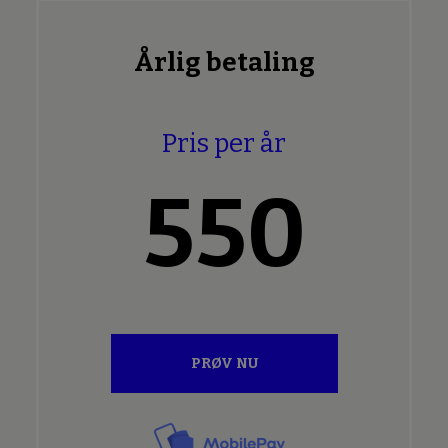
Årlig betaling
Pris per år
550
PRØV NU