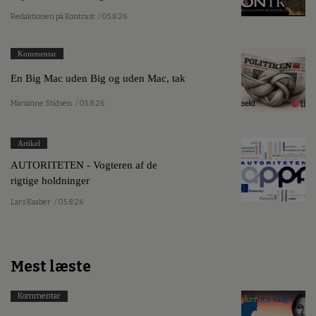
Redaktionen på Kontrast
/ 05.8.26
Kommentar
En Big Mac uden Big og uden Mac, tak
Marianne Stidsen
/ 05.8.26
Artikel
AUTORITETEN - Vogteren af de
rigtige holdninger
Lars Kaaber
/ 05.8.26
Mest læste
Kommentar