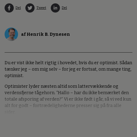
Del
Tweet
Del
af Henrik B. Dynesen
Du er vist ikke helt rigtig i hovedet, hvis du er optimist. Sådan
tænker jeg – om mig selv – for jeg er fortsat, om mange ting,
optimist.
Optimister lyder næsten altid som lattervækkende og
verdensfjerne tågehorn. “Hallo – har du ikke bemærket den
totale afsporing af verden?” Vi er ikke født i går, så vi ved kun
alt for godt – fortrædelighederne presser sig på fra alle
sider.