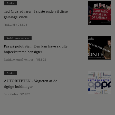
Artikel
Ted Cruz advarer: I sidste ende vil disse
galninge vinde
Jan Lund
/ 06.8.26
Redaktøren skriver
Pas på polotrøjen: Den kan have skjulte
højreekstreme hensigter
Redaktionen på Kontrast
/ 05.8.26
Artikel
AUTORITETEN - Vogteren af de
rigtige holdninger
Lars Kaaber
/ 05.8.26