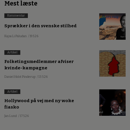
Mest læste
Kommentar
Sprækker i den svenske stilhed
Kajsa Li Paludan
/ 19.5.26
Artikel
Folketingsmedlemmer afviser
kvinde-kampagne
Daniel Holst Pinderup
/ 13.5.26
Artikel
Hollywood på vej med ny woke
fiasko
Jan Lund
/ 17.5.26