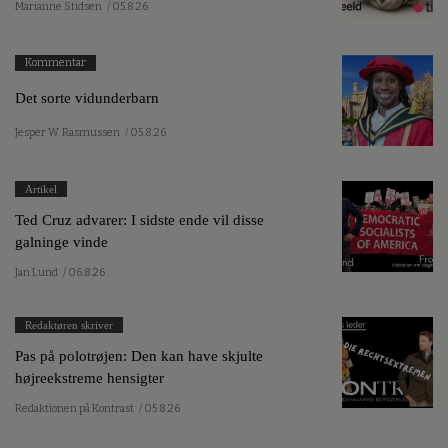
Marianne Stidsen
/ 05.8.26
Kommentar
Det sorte vidunderbarn
Jesper W. Rasmussen
/ 05.8.26
Artikel
Ted Cruz advarer: I sidste ende vil disse
galninge vinde
Jan Lund
/ 06.8.26
Redaktøren skriver
Pas på polotrøjen: Den kan have skjulte
højreekstreme hensigter
Redaktionen på Kontrast
/ 05.8.26