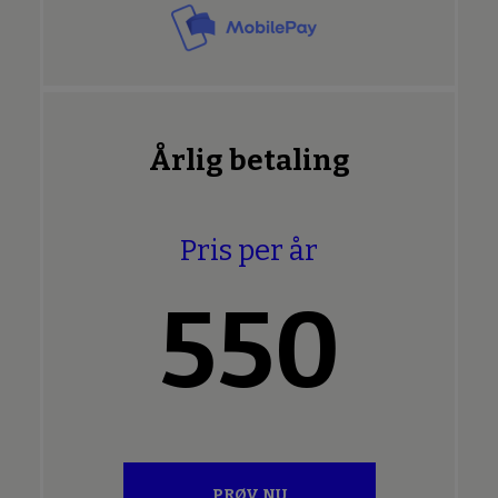
Årlig betaling
Pris per år
550
PRØV NU