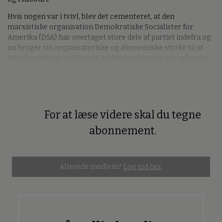
Hvis nogen var i tvivl, blev det cementeret, at den
marxistiske organisation Demokratiske Socialister for
Amerika (DSA) har overtaget store dele af partiet indefra og
nu bruger sin organisatoriske og økonomiske styrke til at
køre kandidater i stilling til Midtvejsvalget om tre måneder.
For at læse videre skal du tegne
Premium
abonnement.
Allerede medlem?
Log ind her.