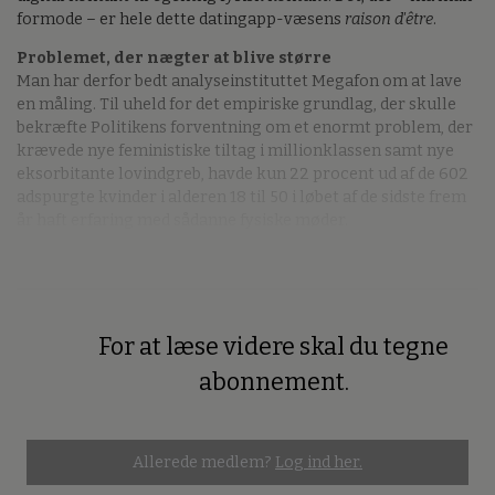
formode – er hele dette datingapp-væsens
raison d'être
.
Problemet, der nægter at blive større
Man har derfor bedt analyseinstituttet Megafon om at lave
en måling. Til uheld for det empiriske grundlag, der skulle
bekræfte Politikens forventning om et enormt problem, der
krævede nye feministiske tiltag i millionklassen samt nye
eksorbitante lovindgreb, havde kun 22 procent ud af de 602
adspurgte kvinder i alderen 18 til 50 i løbet af de sidste frem
år haft erfaring med sådanne fysiske møder.
For at læse videre skal du tegne
Premium
abonnement.
Allerede medlem?
Log ind her.