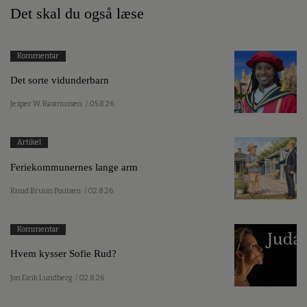
Det skal du også læse
Kommentar
Det sorte vidunderbarn
Jesper W. Rasmussen
/ 05.8.26
Artikel
Feriekommunernes lange arm
Knud Bruun Poulsen
/ 02.8.26
Kommentar
Hvem kysser Sofie Rud?
Jon Eirik Lundberg
/ 02.8.26