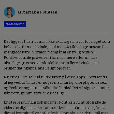
af Marianne Stidsen
Modløberne
Det ligger i tiden, at man ikke skal tage ansvar for noget som
helst selv. Er man kvinde, skal man
slet
ikke tage ansvar. Det
manglede bare. Moralen fremgår af en nylig
feature
i
Politiken om de prøvelser i form af mere eller mindre
alvorlige grænseoverskridelser, som flere kvinder, der
bruger datingapps, angiveligt oplever.
Nu er jeg ikke selv så fuldbefaren på disse apps – bortset fra
at jeg ved, at Tinder er noget med hurtig, uforpligtende sex,
og Feeld er noget med såkaldte ”kinks”. Det vil sige trekanter,
håndjern, gummistøvler og deslige.
En større journalistisk indsats i Politiken vil nu afdække de
viderværdigheder, der rammer kvinder, når de overgår fra
digital kontakt til egentlig fysisk kontakt. Det, der – må man