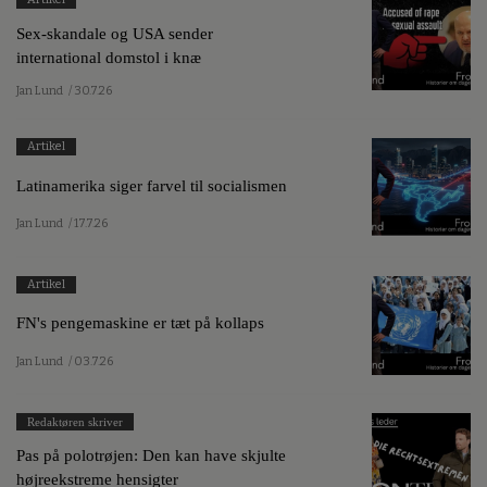
Sex-skandale og USA sender
international domstol i knæ
Jan Lund
/ 30.7.26
Artikel
Latinamerika siger farvel til socialismen
Jan Lund
/ 17.7.26
Artikel
FN's pengemaskine er tæt på kollaps
Jan Lund
/ 03.7.26
Redaktøren skriver
Pas på polotrøjen: Den kan have skjulte
højreekstreme hensigter