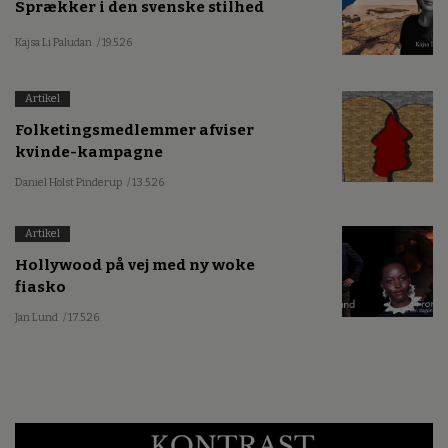
Sprækker i den svenske stilhed
Kajsa Li Paludan
/ 19.5.26
Artikel
Folketingsmedlemmer afviser
kvinde-kampagne
Daniel Holst Pinderup
/ 13.5.26
Artikel
Hollywood på vej med ny woke
fiasko
Jan Lund
/ 17.5.26