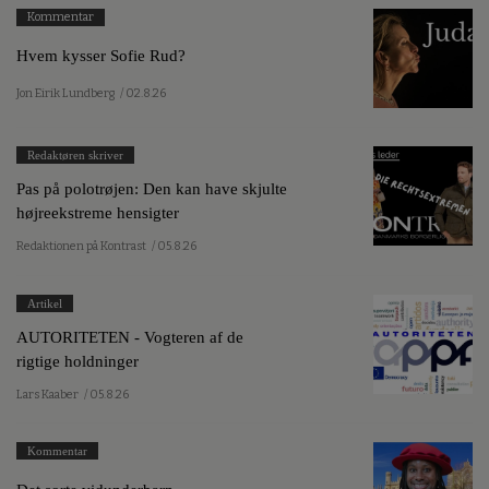
Kommentar
Hvem kysser Sofie Rud?
Jon Eirik Lundberg
/ 02.8.26
Redaktøren skriver
Pas på polotrøjen: Den kan have skjulte
højreekstreme hensigter
Redaktionen på Kontrast
/ 05.8.26
Artikel
AUTORITETEN - Vogteren af de
rigtige holdninger
Lars Kaaber
/ 05.8.26
Kommentar