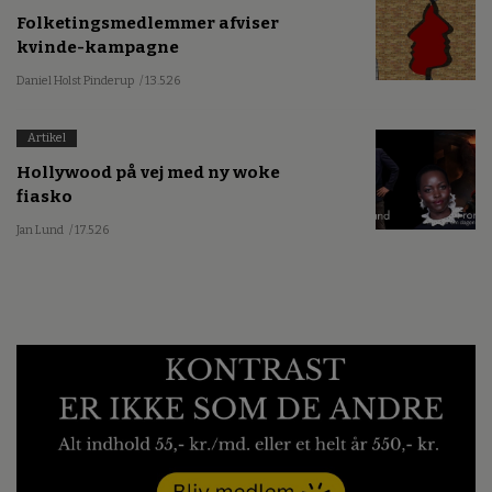
Folketingsmedlemmer afviser
kvinde-kampagne
Daniel Holst Pinderup
/ 13.5.26
Artikel
Hollywood på vej med ny woke
fiasko
Jan Lund
/ 17.5.26