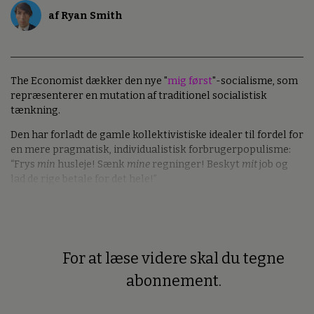
af Ryan Smith
The Economist dækker den nye "
mig først
"-socialisme, som
repræsenterer en mutation af traditionel socialistisk
tænkning.
Den har forladt de gamle kollektivistiske idealer til fordel for
en mere pragmatisk, individualistisk forbrugerpopulisme:
“Frys
min
husleje! Sænk
mine
regninger! Beskyt
mit
job og
lad de rige betale for det hele!”
For at læse videre skal du tegne
Premium
abonnement.