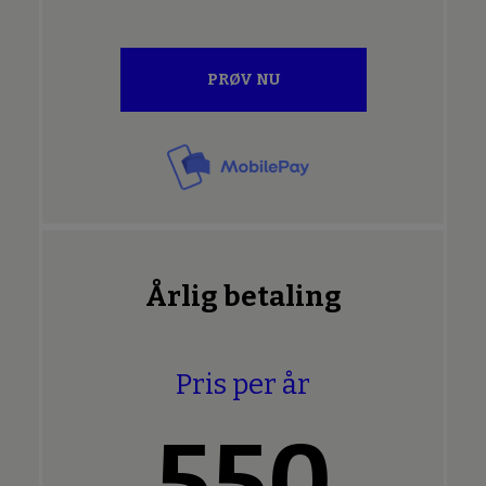
PRØV NU
Årlig betaling
Pris per år
550