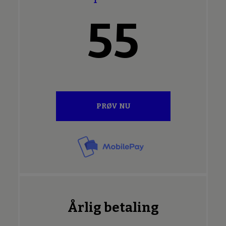
55
PRØV NU
Årlig betaling