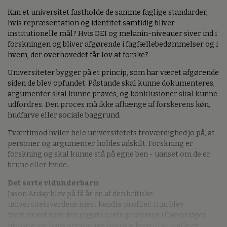
Kan et universitet fastholde de samme faglige standarder,
hvis repræsentation og identitet samtidig bliver
institutionelle mål? Hvis DEI og melanin-niveauer siver ind i
forskningen og bliver afgørende i fagfællebedømmelser og i
hvem, der overhovedet får lov at forske?
Universiteter bygger på et princip, som har været afgørende
siden de blev opfundet. Påstande skal kunne dokumenteres,
argumenter skal kunne prøves, og konklusioner skal kunne
udfordres. Den proces må ikke afhænge af forskerens køn,
hudfarve eller sociale baggrund.
Tværtimod hviler hele universitetets troværdighed jo på, at
personer og argumenter holdes adskilt. Forskning er
forskning og skal kunne stå på egne ben - uanset om de er
brune eller hvide.
Det sorte vidunderbarn
Jason Arday blev på få år en af den britiske
universitetsverdens mest kendte profiler. Han blev
fremhævet som den yngste sorte professor i Cambridges
historie, og hans personlige historie kom til at spille en