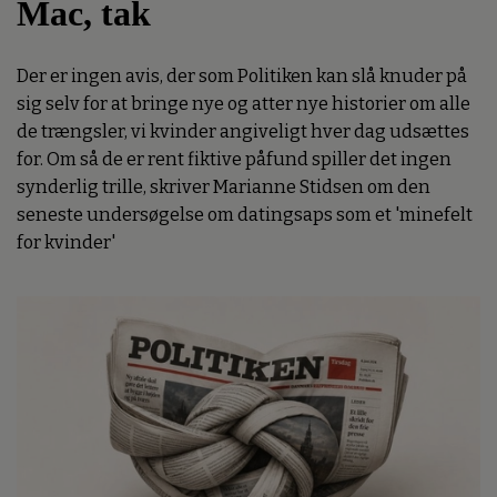
Mac, tak
Der er ingen avis, der som Politiken kan slå knuder på
sig selv for at bringe nye og atter nye historier om alle
de trængsler, vi kvinder angiveligt hver dag udsættes
for. Om så de er rent fiktive påfund spiller det ingen
synderlig trille, skriver Marianne Stidsen om den
seneste undersøgelse om datingsaps som et 'minefelt
for kvinder'