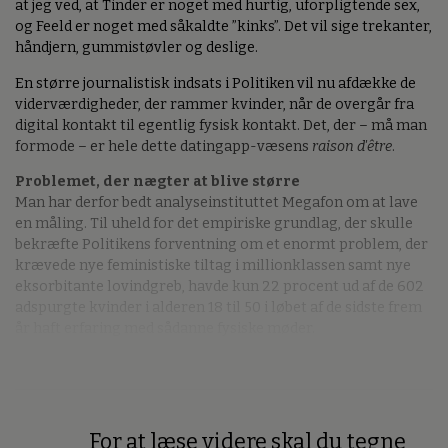
at jeg ved, at Tinder er noget med hurtig, uforpligtende sex,
og Feeld er noget med såkaldte ”kinks”. Det vil sige trekanter,
håndjern, gummistøvler og deslige.
En større journalistisk indsats i Politiken vil nu afdække de
viderværdigheder, der rammer kvinder, når de overgår fra
digital kontakt til egentlig fysisk kontakt. Det, der – må man
formode – er hele dette datingapp-væsens
raison d'être
.
Problemet, der nægter at blive større
Man har derfor bedt analyseinstituttet Megafon om at lave
en måling. Til uheld for det empiriske grundlag, der skulle
bekræfte Politikens forventning om et enormt problem, der
krævede nye feministiske tiltag i millionklassen samt nye
eksorbitante lovindgreb, havde kun 22 procent ud af de 602
adspurgte kvinder i alderen 18 til 50 i løbet af de sidste frem
år haft erfaring med sådanne fysiske møder.
For at læse videre skal du tegne