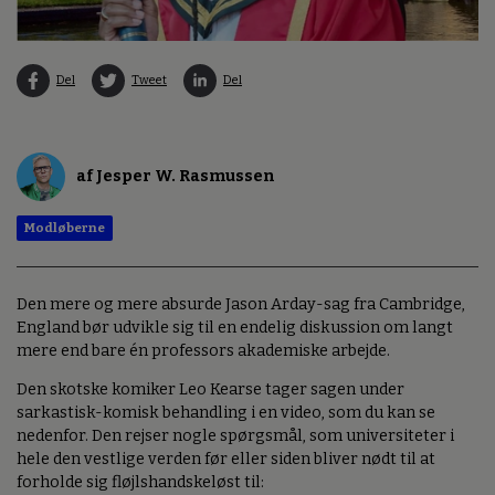
Del
Tweet
Del
af Jesper W. Rasmussen
Modløberne
Den mere og mere absurde Jason Arday-sag fra Cambridge,
England bør udvikle sig til en endelig diskussion om langt
mere end bare én professors akademiske arbejde.
Den skotske komiker Leo Kearse tager sagen under
sarkastisk-komisk behandling i en video, som du kan se
nedenfor. Den rejser nogle spørgsmål, som universiteter i
hele den vestlige verden før eller siden bliver nødt til at
forholde sig fløjlshandskeløst til: