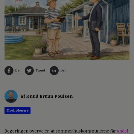
Del
Tweet
Del
af Knud Bruun Poulsen
Modløberne
Regeringen overvejer, at sommerhuskommunerne får
andel