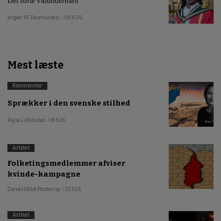
Det sorte vidunderbarn
Jesper W. Rasmussen
/ 05.8.26
Mest læste
Kommentar
Sprækker i den svenske stilhed
Kajsa Li Paludan
/ 19.5.26
Artikel
Folketingsmedlemmer afviser
kvinde-kampagne
Daniel Holst Pinderup
/ 13.5.26
Artikel