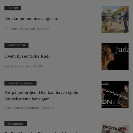
Artikel
Feriekommunernes lange arm
Knud Bruun Poulsen
/ 02.8.26
Kommentar
Hvem kysser Sofie Rud?
Jon Eirik Lundberg
/ 02.8.26
Redaktøren skriver
Pas på polotrøjen: Den kan have skjulte
højreekstreme hensigter
Redaktionen på Kontrast
/ 05.8.26
Kommentar