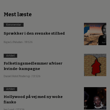
Mest læste
Kommentar
Sprækker i den svenske stilhed
Kajsa Li Paludan
/ 19.5.26
Artikel
Folketingsmedlemmer afviser
kvinde-kampagne
Daniel Holst Pinderup
/ 13.5.26
Artikel
Hollywood på vej med ny woke
fiasko
Jan Lund
/ 17.5.26