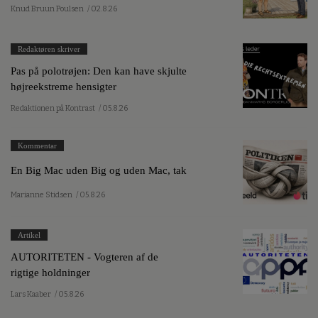
Knud Bruun Poulsen
/ 02.8.26
Redaktøren skriver
Pas på polotrøjen: Den kan have skjulte
højreekstreme hensigter
Redaktionen på Kontrast
/ 05.8.26
Kommentar
En Big Mac uden Big og uden Mac, tak
Marianne Stidsen
/ 05.8.26
Artikel
AUTORITETEN - Vogteren af de
rigtige holdninger
Lars Kaaber
/ 05.8.26