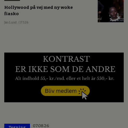
Hollywood på vej med ny woke
fiasko
Jan Lund
/ 17.5.26
07.08.26
Tegning