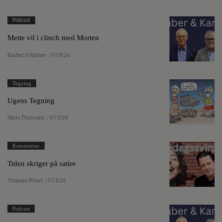
Podcast
Mette vil i clinch med Morten
Kaaber & Karker
/ 07.8.26
Tegning
Ugens Tegning
Niels Thomsen
/ 07.8.26
Kommentar
Tiden skriger på satire
Thomas Wivel
/ 07.8.26
Podcast