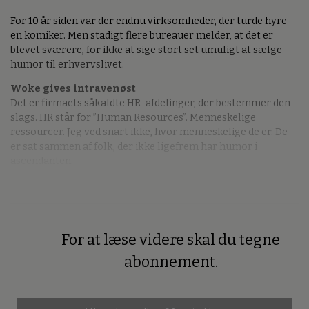
For 10 år siden var der endnu virksomheder, der turde hyre
en komiker. Men stadigt flere bureauer melder, at det er
blevet sværere, for ikke at sige stort set umuligt at sælge
humor til erhvervslivet.
Woke gives intravenøst
Det er firmaets såkaldte HR-afdelinger, der bestemmer den
slags. HR står for ”Human Resources”. Menneskelige
ressourcer. Jeg ved snart ikke, hvor menneskelige de er. De
er sat sammen af folk, der ikke ligefrem har humor i
ascendanten.
For at læse videre skal du tegne
Premium
abonnement.