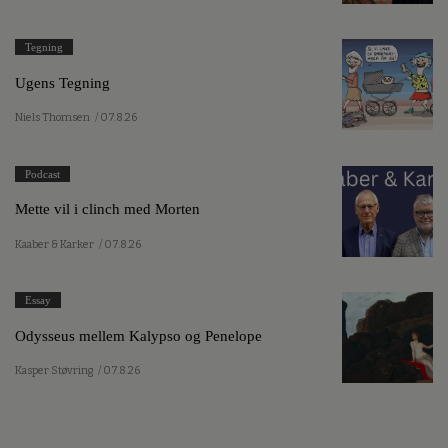
Tegning
Ugens Tegning
Niels Thomsen
/ 07.8.26
Podcast
Mette vil i clinch med Morten
Kaaber & Karker
/ 07.8.26
Essay
Odysseus mellem Kalypso og Penelope
Kasper Støvring
/ 07.8.26