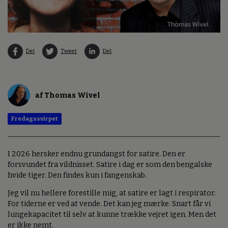
Del
Tweet
Del
af Thomas Wivel
Fredagssvirpet
I 2026 hersker endnu grundangst for satire. Den er
forsvundet fra vildnisset. Satire i dag er som den bengalske
hvide tiger. Den findes kun i fangenskab.
Jeg vil nu hellere forestille mig, at satire er lagt i respirator.
For tiderne er ved at vende. Det kan jeg mærke. Snart får vi
lungekapacitet til selv at kunne trække vejret igen. Men det
er ikke nemt.