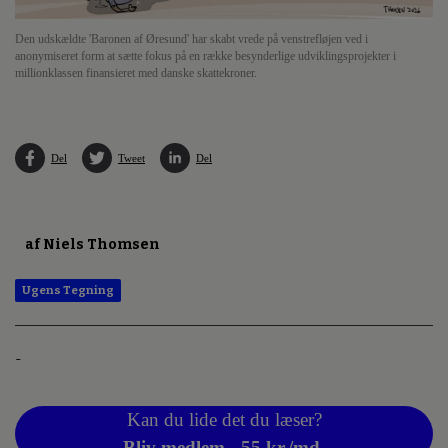
Den udskældte 'Baronen af Øresund' har skabt vrede på venstrefløjen ved i
anonymiseret form at sætte fokus på en række besynderlige udviklingsprojekter i
millionklassen finansieret med danske skattekroner.
Del
Tweet
Del
af Niels Thomsen
Ugens Tegning
-
Kan du lide det du læser?
Bliv medlem - 55 kr./md.