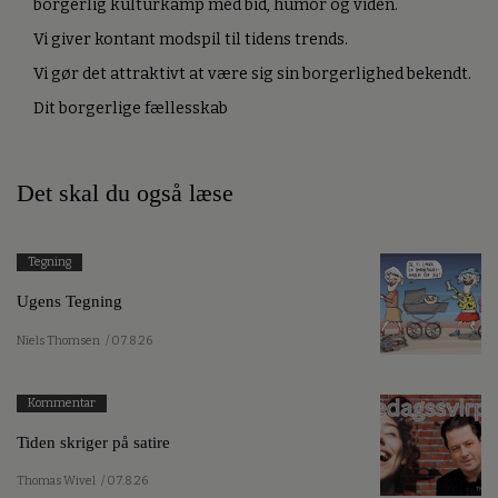
borgerlig kulturkamp med bid, humor og viden.
Vi giver kontant modspil til tidens trends.
Vi gør det attraktivt at være sig sin borgerlighed bekendt.
Dit borgerlige fællesskab
Det skal du også læse
Tegning
Ugens Tegning
Niels Thomsen
/ 07.8.26
Kommentar
Tiden skriger på satire
Thomas Wivel
/ 07.8.26