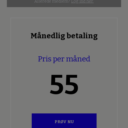
Allerede medlem?
Log ind her.
Månedlig betaling
Pris per måned
55
PRØV NU