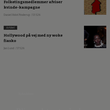
Folketingsmedlemmer afviser
kvinde-kampagne
Daniel Holst Pinderup
/ 13.5.26
Artikel
Hollywood på vej med ny woke
fiasko
Jan Lund
/ 17.5.26
Nyhedsbrev