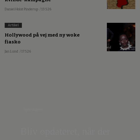
Daniel Holst Pinderup
/ 13.5.26
Artikel
Hollywood på vej med ny woke
fiasko
Jan Lund
/ 17.5.26
Nyhedsbrev
Bliv opdateret, når der