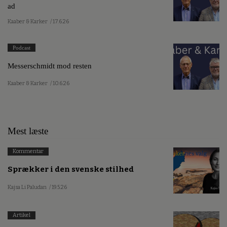
ad
Kaaber & Karker
/ 17.6.26
Podcast
Messerschmidt mod resten
Kaaber & Karker
/ 10.6.26
Mest læste
Kommentar
Sprækker i den svenske stilhed
Kajsa Li Paludan
/ 19.5.26
Artikel