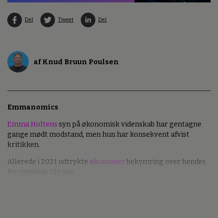
Del
Tweet
Del
af Knud Bruun Poulsen
Emmanomics
Emma Holtens
syn på økonomisk videnskab har gentagne
gange mødt modstand, men hun har konsekvent afvist
kritikken.
Allerede i 2021 udtrykte
økonomer
bekymring over hendes
forsimplede tilgang.