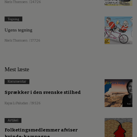
Niels Thomsen
/ 24.7.26
Tegning
Ugens tegning
Niels Thomsen
/ 17.7.26
Mest læste
Kommentar
Sprækker i den svenske stilhed
Kajsa Li Paludan
/ 19.5.26
Artikel
Folketingsmedlemmer afviser
kvinde-kampagne