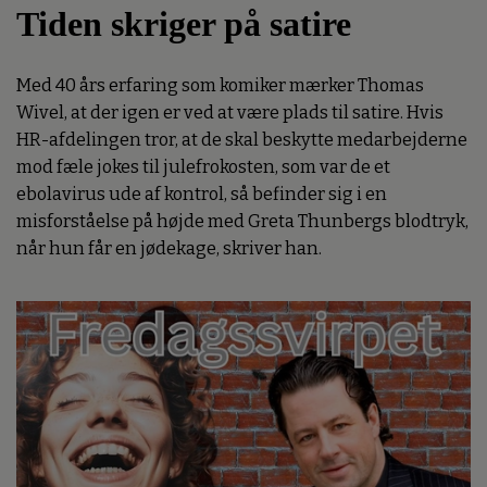
Tiden skriger på satire
Med 40 års erfaring som komiker mærker Thomas
Wivel, at der igen er ved at være plads til satire. Hvis
HR-afdelingen tror, at de skal beskytte medarbejderne
mod fæle jokes til julefrokosten, som var de et
ebolavirus ude af kontrol, så befinder sig i en
misforståelse på højde med Greta Thunbergs blodtryk,
når hun får en jødekage, skriver han.