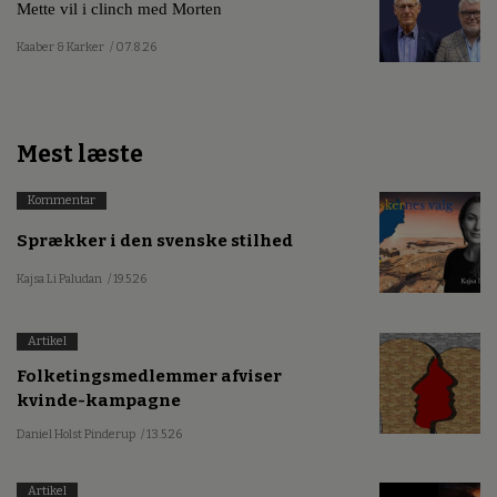
Mette vil i clinch med Morten
Kaaber & Karker
/ 07.8.26
Mest læste
Kommentar
Sprækker i den svenske stilhed
Kajsa Li Paludan
/ 19.5.26
Artikel
Folketingsmedlemmer afviser
kvinde-kampagne
Daniel Holst Pinderup
/ 13.5.26
Artikel