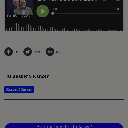
Del
Tweet
Del
af Kaaber & Karker
Kaaber&Karker
-
Kan du lide det du læser?