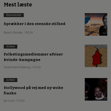
Mest læste
Kommentar
Sprækker i den svenske stilhed
Kajsa Li Paludan
/ 19.5.26
Artikel
Folketingsmedlemmer afviser
kvinde-kampagne
Daniel Holst Pinderup
/ 13.5.26
Artikel
Hollywood på vej med ny woke
fiasko
Jan Lund
/ 17.5.26