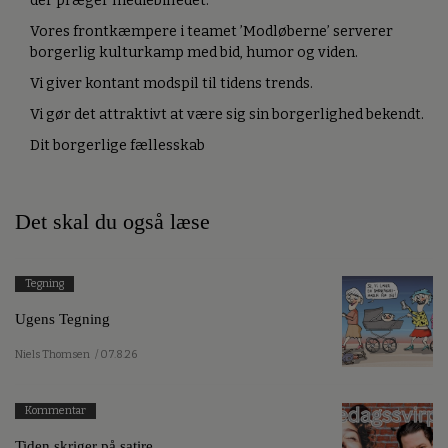
der præger mediebilledet.
Vores frontkæmpere i teamet ’Modløberne’ serverer
borgerlig kulturkamp med bid, humor og viden.
Vi giver kontant modspil til tidens trends.
Vi gør det attraktivt at være sig sin borgerlighed bekendt.
Dit borgerlige fællesskab
Det skal du også læse
Tegning
Ugens Tegning
Niels Thomsen
/ 07.8.26
Kommentar
Tiden skriger på satire