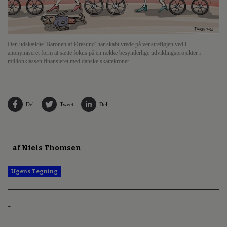
Den udskældte 'Baronen af Øresund' har skabt vrede på venstrefløjen ved i
anonymiseret form at sætte fokus på en række besynderlige udviklingsprojekter i
millionklassen finansieret med danske skattekroner.
Del
Tweet
Del
af Niels Thomsen
Ugens Tegning
-