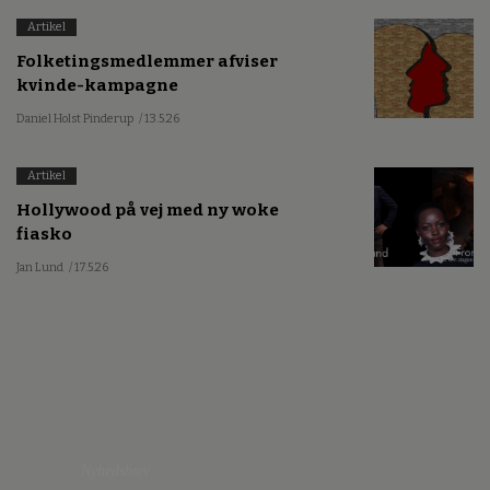
Artikel
Folketingsmedlemmer afviser
kvinde-kampagne
Daniel Holst Pinderup
/ 13.5.26
Artikel
Hollywood på vej med ny woke
fiasko
Jan Lund
/ 17.5.26
Nyhedsbrev