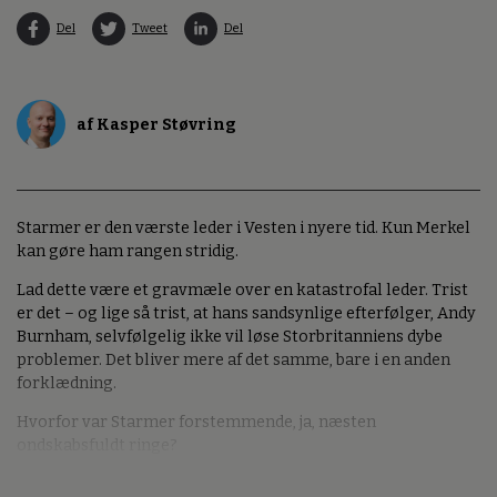
Del
Tweet
Del
af Kasper Støvring
Starmer er den værste leder i Vesten i nyere tid. Kun Merkel
kan gøre ham rangen stridig.
Lad dette være et gravmæle over en katastrofal leder. Trist
er det – og lige så trist, at hans sandsynlige efterfølger, Andy
Burnham, selvfølgelig ikke vil løse Storbritanniens dybe
problemer. Det bliver mere af det samme, bare i en anden
forklædning.
Hvorfor var Starmer forstemmende, ja, næsten
ondskabsfuldt ringe?