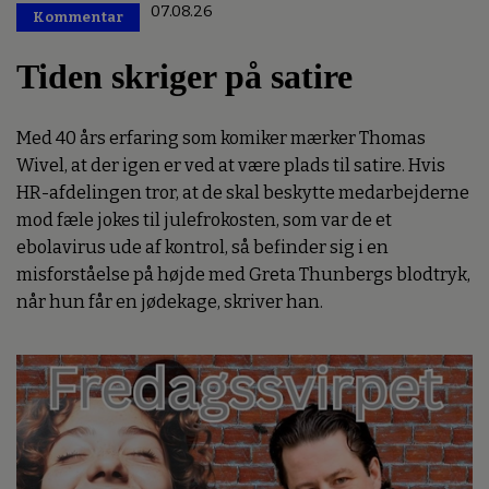
07.08.26
Kommentar
Premium
Tiden skriger på satire
Med 40 års erfaring som komiker mærker Thomas
Wivel, at der igen er ved at være plads til satire. Hvis
HR-afdelingen tror, at de skal beskytte medarbejderne
mod fæle jokes til julefrokosten, som var de et
ebolavirus ude af kontrol, så befinder sig i en
misforståelse på højde med Greta Thunbergs blodtryk,
når hun får en jødekage, skriver han.