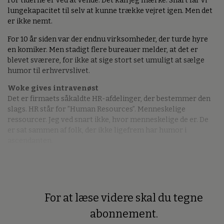
For tiderne er ved at vende. Det kan jeg mærke. Snart får vi
lungekapacitet til selv at kunne trække vejret igen. Men det
er ikke nemt.
For 10 år siden var der endnu virksomheder, der turde hyre
en komiker. Men stadigt flere bureauer melder, at det er
blevet sværere, for ikke at sige stort set umuligt at sælge
humor til erhvervslivet.
Woke gives intravenøst
Det er firmaets såkaldte HR-afdelinger, der bestemmer den
slags. HR står for ”Human Resources”. Menneskelige
ressourcer. Jeg ved snart ikke, hvor menneskelige de er. De
er sat sammen af folk, der ikke ligefrem har humor i
ascendanten.
For at læse videre skal du tegne
Premium
abonnement.