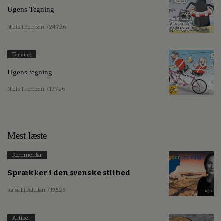
Ugens Tegning
Niels Thomsen
/ 24.7.26
Tegning
Ugens tegning
Niels Thomsen
/ 17.7.26
Mest læste
Kommentar
Sprækker i den svenske stilhed
Kajsa Li Paludan
/ 19.5.26
Artikel