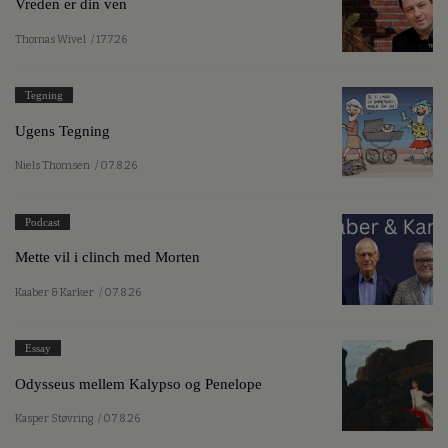
Vreden er din ven
Thomas Wivel
/ 17.7.26
Tegning
Ugens Tegning
Niels Thomsen
/ 07.8.26
Podcast
Mette vil i clinch med Morten
Kaaber & Karker
/ 07.8.26
Essay
Odysseus mellem Kalypso og Penelope
Kasper Støvring
/ 07.8.26