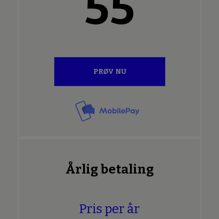
55
PRØV NU
Årlig betaling
Pris per år