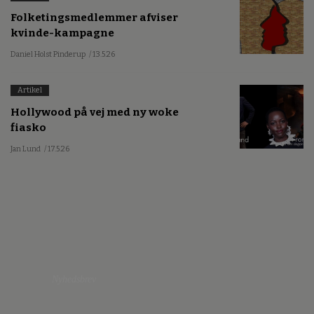
Folketingsmedlemmer afviser
kvinde-kampagne
Daniel Holst Pinderup
/ 13.5.26
Artikel
Hollywood på vej med ny woke
fiasko
Jan Lund
/ 17.5.26
Nyhedsbrev