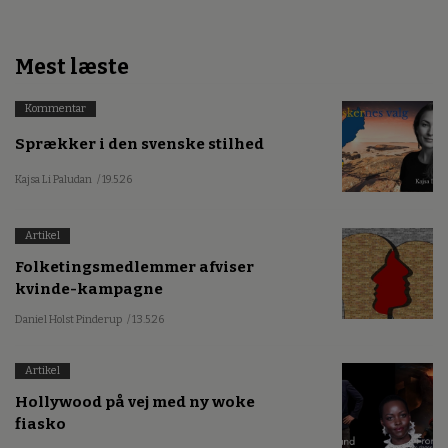
Mest læste
Kommentar
Sprækker i den svenske stilhed
Kajsa Li Paludan
/ 19.5.26
Artikel
Folketingsmedlemmer afviser
kvinde-kampagne
Daniel Holst Pinderup
/ 13.5.26
Artikel
Hollywood på vej med ny woke
fiasko