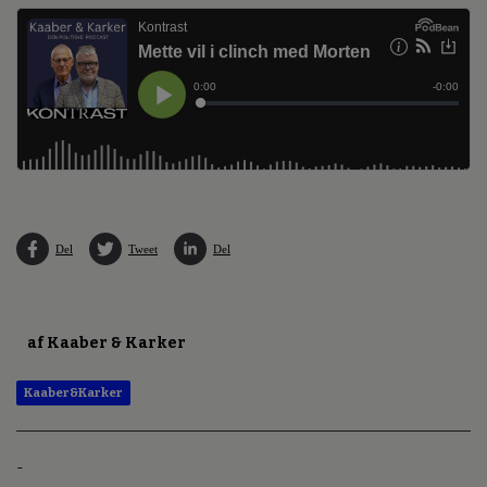
Del
Tweet
Del
af Kaaber & Karker
Kaaber&Karker
-