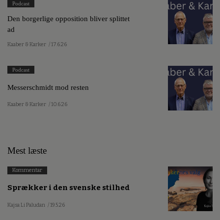
Podcast
Den borgerlige opposition bliver splittet
ad
Kaaber & Karker
/ 17.6.26
Podcast
Messerschmidt mod resten
Kaaber & Karker
/ 10.6.26
Mest læste
Kommentar
Sprækker i den svenske stilhed
Kajsa Li Paludan
/ 19.5.26