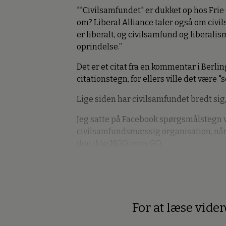
""Civilsamfundet" er dukket op hos Frie 
om? Liberal Alliance taler også om civils
er liberalt, og civilsamfund og liberal
oprindelse.”
Det er et citat fra en kommentar i Berli
citationstegn, for ellers ville det være "s
Lige siden har civilsamfundet bredt sig,
Jeg satte på Facebook spørgsmålstegn v
civilsamfundsmæssig organisation, når d
den ikke NGO, men GO.
For at læse vide
Premium