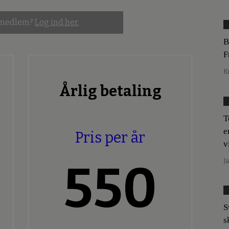
 medlem?
Log ind her.
B
F
K
Årlig betaling
T
e
Pris per år
v
550
J
S
s