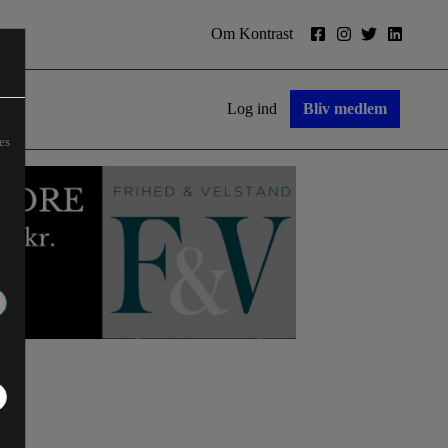
Om Kontrast
Log ind
Bliv medlem
es