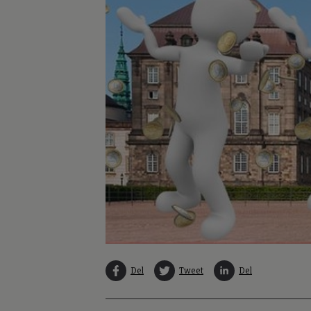
Del
Tweet
Del