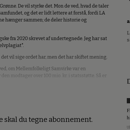
Grønne. De vil styrke det. Mon de ved, hvad de taler
amfundet, og det er lidt lettere at forstå, fordi LA
isme hænger sammen; de deler historie og
a
L
ngske fra 2020 skrevet af undertegnede. Jeg har sat
s
elvplagiat".
 det vil sige ordet har, men det har skiftet mening.
ed, om Mellemfolkeligt Samvirke var en
en modtager over 100 mio. kr. i statsstøtte. Så er
D
F
h
re skal du tegne abonnement.
U