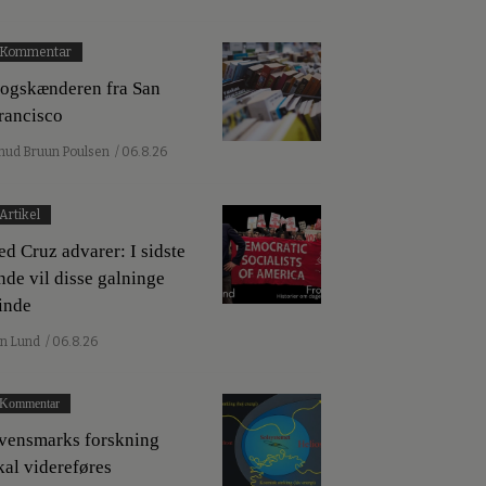
Kommentar
ogskænderen fra San
rancisco
nud Bruun Poulsen
/ 06.8.26
Artikel
ed Cruz advarer: I sidste
nde vil disse galninge
inde
an Lund
/ 06.8.26
Kommentar
vensmarks forskning
kal videreføres