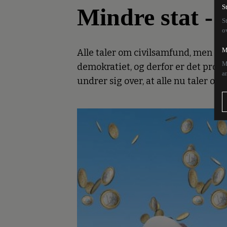
Mindre stat -
S
S
o
M
Alle taler om civilsamfund, men i
M
demokratiet, og derfor er det prob
a
undrer sig over, at alle nu taler o