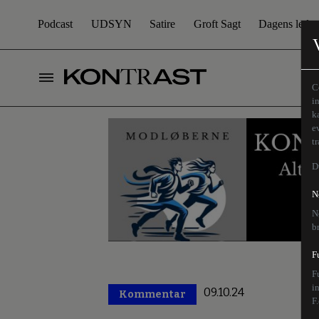
Podcast
UDSYN
Satire
Groft Sagt
Dagens leder
C
i
k
e
t
D
N
N
b
F
F
i
09.10.24
Kommentar
Premium
F