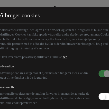
Aktuelt Tema
Skribenter
Vi bruger cookies
Den borgelige brille
Alle vores skribenter
Remigration
Modløberne
ookies er tekststrenge, der lagres i din browser, og som bl.a. bruges til at huske dine
Humaniora forfra
Z-aksen
ndstillinger. Cookies kan ikke sprede virus eller andre skadelige programmer. Cooki
an heller ikke fortælle os hvem du er, eller hvor du bor, men kan hjælpe os og
Store Danskere
ventuelle partnere med at afdække hvilke sider din browser har besøgt, til brug ved
rafikmåling og målretning af annoncer.
u kan læse vores privatlivspolitik ved at klikke
her
ødvendige
ødvendige cookies sørger for at hjemmesiden fungerer. F.eks. at din
ruger bliver husket når du logger ind.
unktionelle
unktionelle cookies gør det muligt for vores hjemmeside at huske de
ndstillinger, du har valgt, som har indflydelse på, hvordan siden vises.
.eks. dine cookiepræferencer.