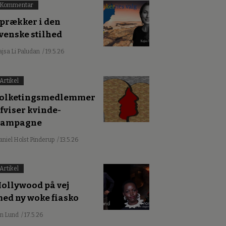
Kommentar
prækker i den
venske stilhed
ajsa Li Paludan
/ 19.5.26
Artikel
olketingsmedlemmer
fviser kvinde-
kampagne
aniel Holst Pinderup
/ 13.5.26
Artikel
ollywood på vej
ed ny woke fiasko
an Lund
/ 17.5.26