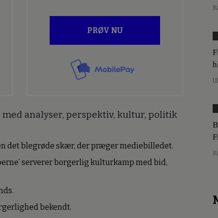
K
PRØV NU
F
h
U
med analyser, perspektiv, kultur, politik
B
F
den det blegrøde skær, der præger mediebilledet.
K
erne’ serverer borgerlig kulturkamp med bid,
nds.
borgerlighed bekendt.