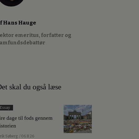
f Hans Hauge
ektor emeritus, forfatter og
amfundsdebattør
et skal du også læse
Essay
ire dage til fods gennem
istorien
lrik Søberg
/ 06.8.26