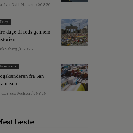
arl Iver Dahl-Madsen
/ 06.8.26
Essay
ire dage til fods gennem
istorien
lrik Søberg
/ 06.8.26
Kommentar
ogskænderen fra San
rancisco
nud Bruun Poulsen
/ 06.8.26
Mest læste