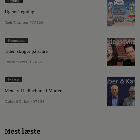
Tegning
Ugens Tegning
Niels Thomsen
/ 07.8.26
Kommentar
Tiden skriger på satire
Thomas Wivel
/ 07.8.26
Podcast
Mette vil i clinch med Morten
Kaaber & Karker
/ 07.8.26
Mest læste