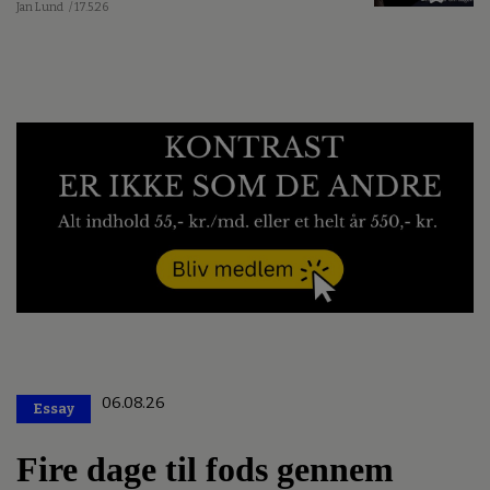
Jan Lund
/ 17.5.26
06.08.26
Essay
Premium
Fire dage til fods gennem