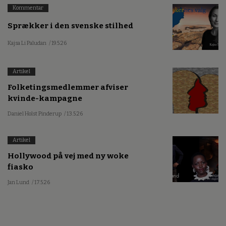
Kommentar
Sprækker i den svenske stilhed
Kajsa Li Paludan
/ 19.5.26
Artikel
Folketingsmedlemmer afviser
kvinde-kampagne
Daniel Holst Pinderup
/ 13.5.26
Artikel
Hollywood på vej med ny woke
fiasko
Jan Lund
/ 17.5.26