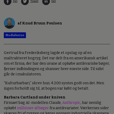
Del
Tweet
Del
af Knud Bruun Poulsen
Modløberne
Gertrud fra Frederiksberg lagde et opslag op af en
maltrakteret bogryg. Det var delt fra en amerikansk artikel
om et firma, der har den uvane at opkøbe antikvariske bøger,
fjerner indbindingen og skanner hver eneste side. Til sidst
går de i makulatoren.
“Kulturbarbari,” skrev hun. 4.200 syntes godt om det. Men
ingen forholdt sig til, at bogen var købt og betalt.
Barbara Cartland under kniven
Firmaet bag AI-modellen Claude,
Anthropic
, har nemlig
opkøbt
millioner af bøger
fra antikvariater. Værkernes sider
skæres fri af ryggen og køres gennem industrielle skannere,