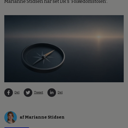
Marianne Stidsen har set DR's 'Folkedomstolen'.
Del
Tweet
Del
af Marianne Stidsen