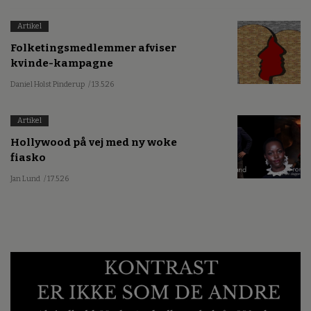
Artikel
Folketingsmedlemmer afviser
kvinde-kampagne
Daniel Holst Pinderup
/ 13.5.26
Artikel
Hollywood på vej med ny woke
fiasko
Jan Lund
/ 17.5.26