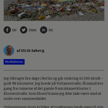
Del
Tweet
Del
af Ulrik Søberg
Modløberne
Jeg tilbragte fire dage i Berlin og gik omkring 61.500 skridt –
godt 48 kilometer. Jeg boede på Voltairestraße, få minutters
gang fra ruinerne af det gamle franciskanerkloster i
Klosterstraße. Som filosof kunne jeg ikke lade være med at
smile over sammenfaldet.
Oplysningens store kritiker af traditionen lagde navn til min