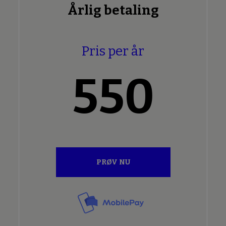
Årlig betaling
Pris per år
550
PRØV NU