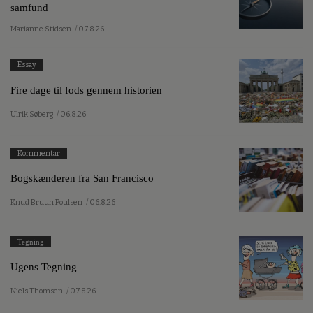
samfund
Marianne Stidsen
/ 07.8.26
Essay
Fire dage til fods gennem historien
Ulrik Søberg
/ 06.8.26
Kommentar
Bogskænderen fra San Francisco
Knud Bruun Poulsen
/ 06.8.26
Tegning
Ugens Tegning
Niels Thomsen
/ 07.8.26