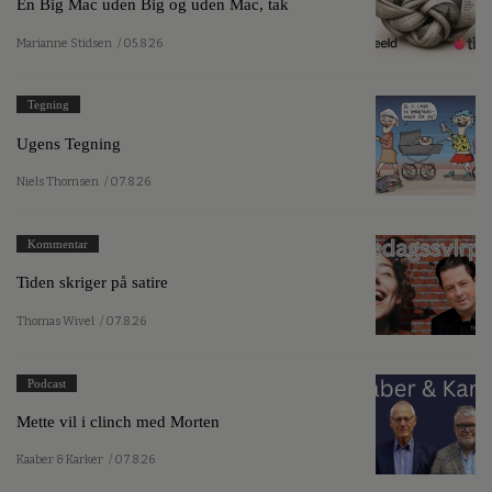
En Big Mac uden Big og uden Mac, tak
Marianne Stidsen
/ 05.8.26
Tegning
Ugens Tegning
Niels Thomsen
/ 07.8.26
Kommentar
Tiden skriger på satire
Thomas Wivel
/ 07.8.26
Podcast
Mette vil i clinch med Morten
Kaaber & Karker
/ 07.8.26