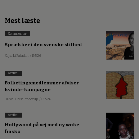
Mest læste
Kommentar
Sprækker i den svenske stilhed
Kajsa Li Paludan
/ 19.5.26
Artikel
Folketingsmedlemmer afviser
kvinde-kampagne
Daniel Holst Pinderup
/ 13.5.26
Artikel
Hollywood på vej med ny woke
fiasko