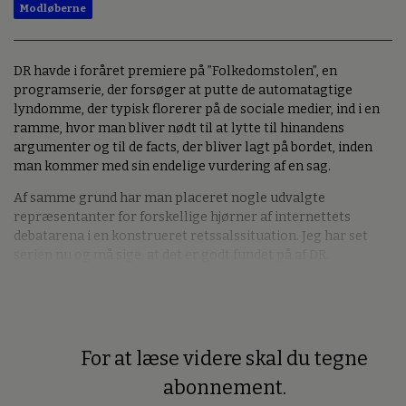
Modløberne
DR havde i foråret premiere på ”Folkedomstolen”, en
programserie, der forsøger at putte de automatagtige
lyndomme, der typisk florerer på de sociale medier, ind i en
ramme, hvor man bliver nødt til at lytte til hinandens
argumenter og til de facts, der bliver lagt på bordet, inden
man kommer med sin endelige vurdering af en sag.
Af samme grund har man placeret nogle udvalgte
repræsentanter for forskellige hjørner af internettets
debatarena i en konstrueret retssalssituation. Jeg har set
serien nu og må sige, at det er godt fundet på af DR.
For at læse videre skal du tegne
Premium
abonnement.