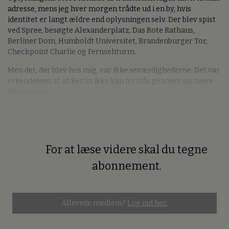
adresse, mens jeg hver morgen trådte ud i en by, hvis
identitet er langt ældre end oplysningen selv. Der blev spist
ved Spree, besøgte Alexanderplatz, Das Rote Rathaus,
Berliner Dom, Humboldt Universitet, Brandenburger Tor,
Checkpoint Charlie og Fernsehturm.
Men det, der blev hos mig, var ikke seværdighederne. Det var
erkendelsen af, at Berlin ikke kan forstås gennem sin nære
fortid alene.
For at læse videre skal du tegne
Premium
abonnement.
Allerede medlem?
Log ind her.