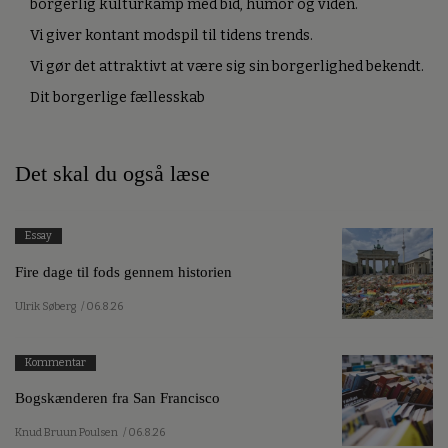
borgerlig kulturkamp med bid, humor og viden.
Vi giver kontant modspil til tidens trends.
Vi gør det attraktivt at være sig sin borgerlighed bekendt.
Dit borgerlige fællesskab
Det skal du også læse
Essay
Fire dage til fods gennem historien
Ulrik Søberg
/ 06.8.26
Kommentar
Bogskænderen fra San Francisco
Knud Bruun Poulsen
/ 06.8.26