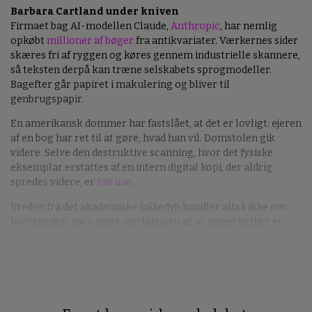
Barbara Cartland under kniven
Firmaet bag AI-modellen Claude,
Anthropic
, har nemlig
opkøbt
millioner af bøger
fra antikvariater. Værkernes sider
skæres fri af ryggen og køres gennem industrielle skannere,
så teksten derpå kan træne selskabets sprogmodeller.
Bagefter går papiret i makulering og bliver til
genbrugspapir.
En amerikansk dommer har fastslået, at det er lovligt: ejeren
af en bog har ret til at gøre, hvad han vil. Domstolen gik
videre. Selve den destruktive scanning, hvor det fysiske
eksemplar erstattes af en intern digital kopi, der aldrig
spredes videre, er
fair use
.
Vreden fra det akademiske folkedyb handler altså ikke om
lovligheden, men mere om følelsen af, at noget helligt er
blevet krænket.