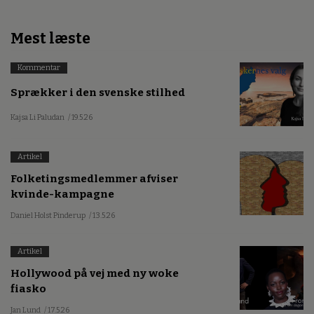
Mest læste
Kommentar
Sprækker i den svenske stilhed
Kajsa Li Paludan
/ 19.5.26
Artikel
Folketingsmedlemmer afviser
kvinde-kampagne
Daniel Holst Pinderup
/ 13.5.26
Artikel
Hollywood på vej med ny woke
fiasko
Jan Lund
/ 17.5.26