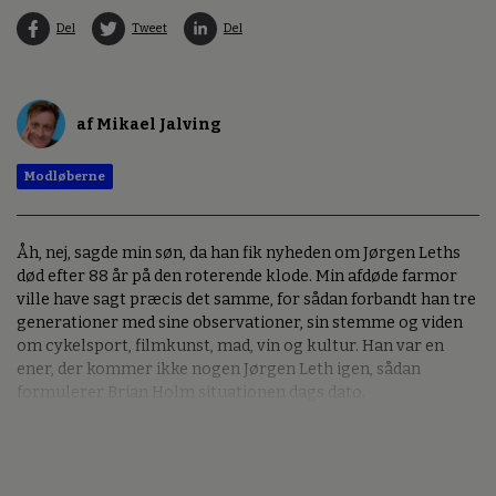
Del
Tweet
Del
af Mikael Jalving
Modløberne
Åh, nej, sagde min søn, da han fik nyheden om Jørgen Leths
død efter 88 år på den roterende klode. Min afdøde farmor
ville have sagt præcis det samme, for sådan forbandt han tre
generationer med sine observationer, sin stemme og viden
om cykelsport, filmkunst, mad, vin og kultur. Han var en
ener, der kommer ikke nogen Jørgen Leth igen, sådan
formulerer Brian Holm situationen dags dato.