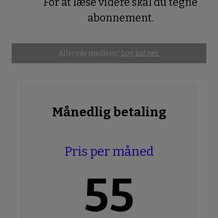
For at læse videre skal du tegne
Premium
abonnement.
Allerede medlem?
Log ind her.
Månedlig betaling
Pris per måned
55