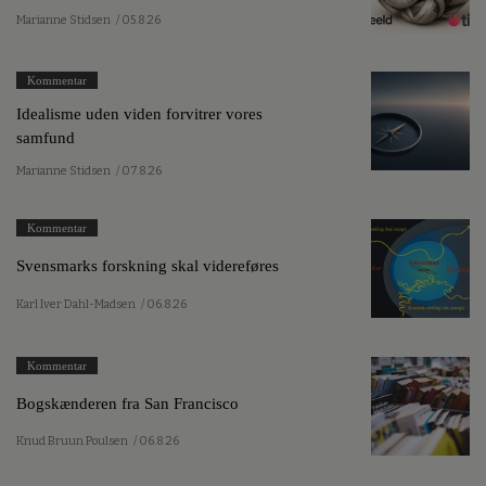
Marianne Stidsen
/ 05.8.26
Kommentar
Idealisme uden viden forvitrer vores
samfund
Marianne Stidsen
/ 07.8.26
Kommentar
Svensmarks forskning skal videreføres
Karl Iver Dahl-Madsen
/ 06.8.26
Kommentar
Bogskænderen fra San Francisco
Knud Bruun Poulsen
/ 06.8.26