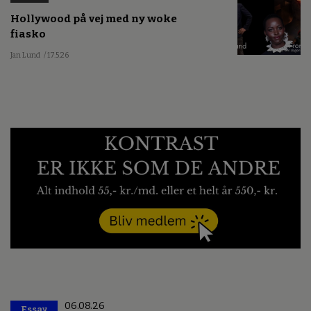
Hollywood på vej med ny woke
fiasko
Jan Lund
/ 17.5.26
06.08.26
Essay
Premium