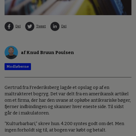
Del
Tweet
Del
af Knud Bruun Poulsen
Modløberne
Gertrud fra Frederiksberg lagde et opslag op af en
maltrakteret bogryg. Det var delt fra en amerikansk artikel
om et firma, der har den uvane at opkøbe antikvariske bøger,
fjerner indbindingen og skanner hver eneste side. Til sidst
går de i makulatoren.
“Kulturbarbari,” skrev hun. 4.200 syntes godt om det. Men
ingen forholdt sig til, at bogen var købt og betalt.