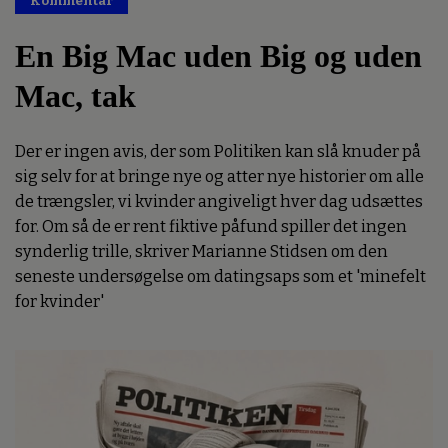
Kommentar
Premium
En Big Mac uden Big og uden
Mac, tak
Der er ingen avis, der som Politiken kan slå knuder på
sig selv for at bringe nye og atter nye historier om alle
de trængsler, vi kvinder angiveligt hver dag udsættes
for. Om så de er rent fiktive påfund spiller det ingen
synderlig trille, skriver Marianne Stidsen om den
seneste undersøgelse om datingsaps som et 'minefelt
for kvinder'