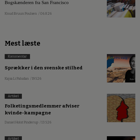
Bogskænderen fra San Francisco
Knud Bruun Poulsen
/ 06.8.26
Mest læste
Kommentar
Sprækker i den svenske stilhed
Kajsa Li Paludan
/ 19.5.26
Artikel
Folketingsmedlemmer afviser
kvinde-kampagne
Daniel Holst Pinderup
/ 13.5.26
Artikel