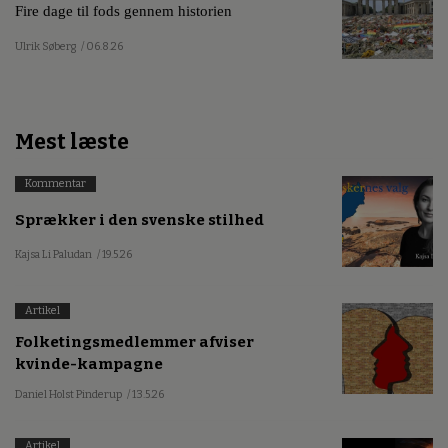
Fire dage til fods gennem historien
Ulrik Søberg
/ 06.8.26
Mest læste
Kommentar
Sprækker i den svenske stilhed
Kajsa Li Paludan
/ 19.5.26
Artikel
Folketingsmedlemmer afviser
kvinde-kampagne
Daniel Holst Pinderup
/ 13.5.26
Artikel