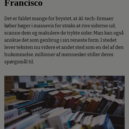
Francisco
Det er faldet mange for brystet, at AI-tech-firmaer
køber bøger i massevis for straks at rive siderne ud,
scanne dem og makulere de trykte sider. Man kan også
anskue det som genbrug i sin reneste form. I stedet
lever teksten nu videre et andet sted som en del af den
hukommelse, millioner af mennesker stiller deres
spørgsmål til.