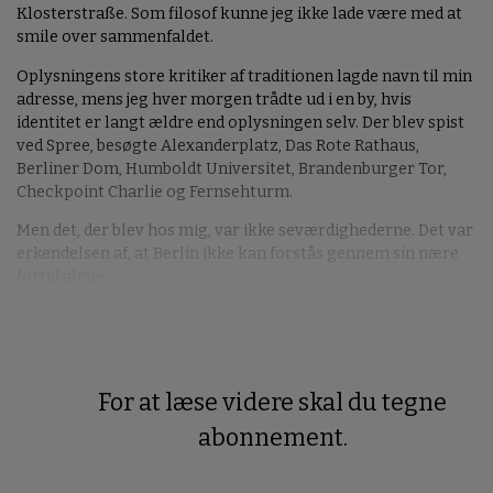
Klosterstraße. Som filosof kunne jeg ikke lade være med at
smile over sammenfaldet.
Oplysningens store kritiker af traditionen lagde navn til min
adresse, mens jeg hver morgen trådte ud i en by, hvis
identitet er langt ældre end oplysningen selv. Der blev spist
ved Spree, besøgte Alexanderplatz, Das Rote Rathaus,
Berliner Dom, Humboldt Universitet, Brandenburger Tor,
Checkpoint Charlie og Fernsehturm.
Men det, der blev hos mig, var ikke seværdighederne. Det var
erkendelsen af, at Berlin ikke kan forstås gennem sin nære
fortid alene.
For at læse videre skal du tegne
Premium
abonnement.