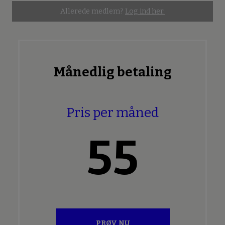
Allerede medlem?
Log ind her.
Månedlig betaling
Pris per måned
55
PRØV NU