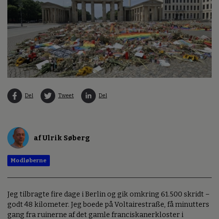
Del
Tweet
Del
af Ulrik Søberg
Modløberne
Jeg tilbragte fire dage i Berlin og gik omkring 61.500 skridt –
godt 48 kilometer. Jeg boede på Voltairestraße, få minutters
gang fra ruinerne af det gamle franciskanerkloster i