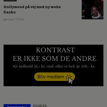
Hollywood på vej med ny woke
fiasko
Jan Lund
/ 17.5.26
05.08.26