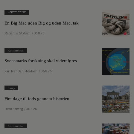
Kommentar
En Big Mac uden Big og uden Mac, tak
Marianne Stidsen
/ 05.8.26
Kommentar
Svensmarks forskning skal videreføres
Karl Iver Dahl-Madsen
/ 06.8.26
Essay
Fire dage til fods gennem historien
Ulrik Søberg
/ 06.8.26
Kommentar