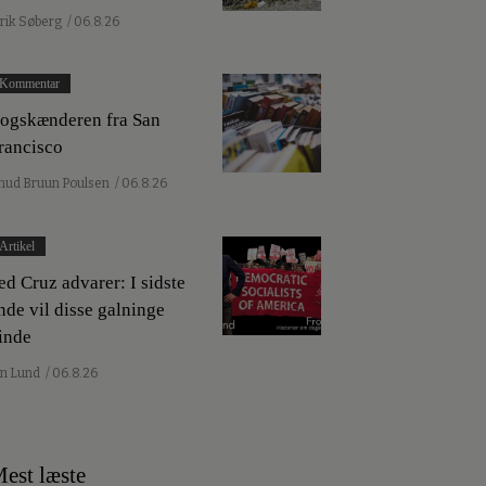
lrik Søberg
/ 06.8.26
Kommentar
ogskænderen fra San
rancisco
nud Bruun Poulsen
/ 06.8.26
Artikel
ed Cruz advarer: I sidste
nde vil disse galninge
inde
an Lund
/ 06.8.26
est læste