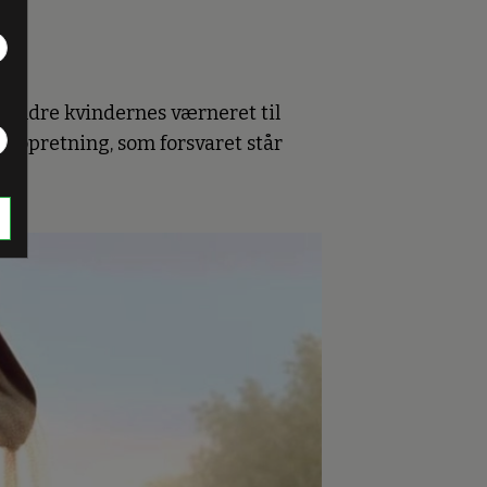
t ændre kvindernes værneret til
enopretning, som forsvaret står