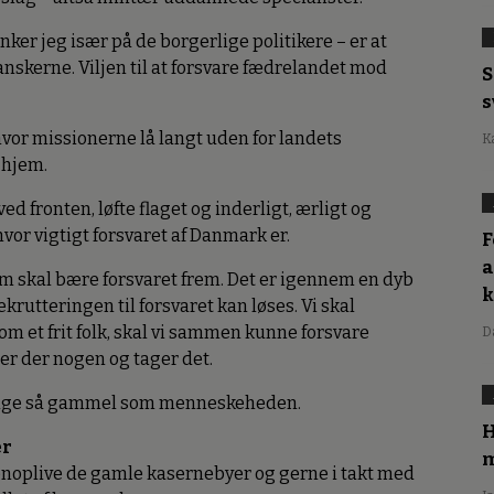
nker jeg især på de borgerlige politikere – er at
anskerne. Viljen til at forsvare fædrelandet mod
S
s
 hvor missionerne lå langt uden for landets
K
 hjem.
ved fronten, løfte flaget og inderligt, ærligt og
or vigtigt forsvaret af Danmark er.
F
a
som skal bære forsvaret frem. Det er igennem en dyb
rekrutteringen til forsvaret kan løses. Vi skal
 som et frit folk, skal vi sammen kunne forsvare
D
mer der nogen og tager det.
er lige så gammel som menneskeheden.
H
er
m
genoplive de gamle kasernebyer og gerne i takt med