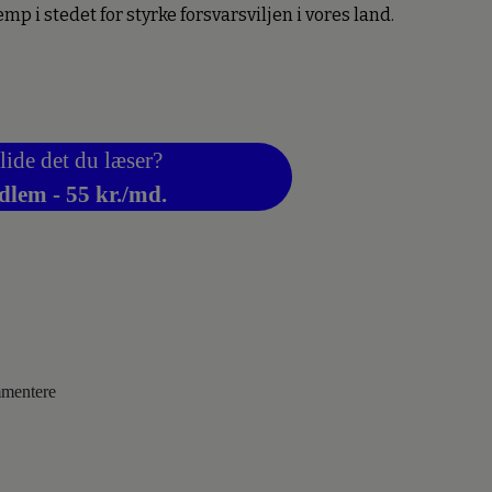
 i stedet for styrke forsvarsviljen i vores land.
lide det du læser?
dlem - 55 kr./md.
ommentere