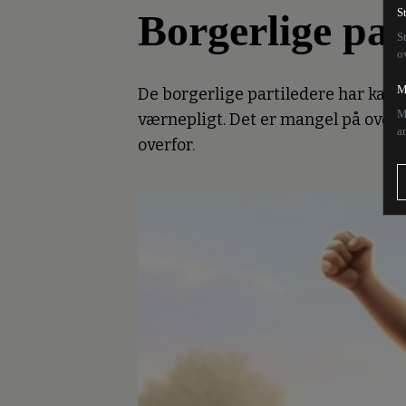
Borgerlige par
S
S
o
M
De borgerlige partiledere har kast
M
værnepligt. Det er mangel på overb
a
overfor.