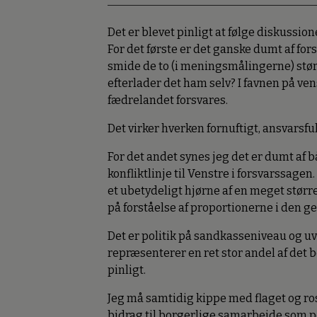
Det er blevet pinligt at følge diskussi
For det første er det ganske dumt af fo
smide de to (i meningsmålingerne) størs
efterlader det ham selv? I favnen på ven
fædrelandet forsvares.
Det virker hverken fornuftigt, ansvarsf
For det andet synes jeg det er dumt af
konfliktlinje til Venstre i forsvarssage
et ubetydeligt hjørne af en meget stør
på forståelse af proportionerne i den ge
Det er politik på sandkasseniveau og uv
repræsenterer en ret stor andel af det 
pinligt.
Jeg må samtidig kippe med flaget og ros
bidrag til borgerlige samarbejde som pol