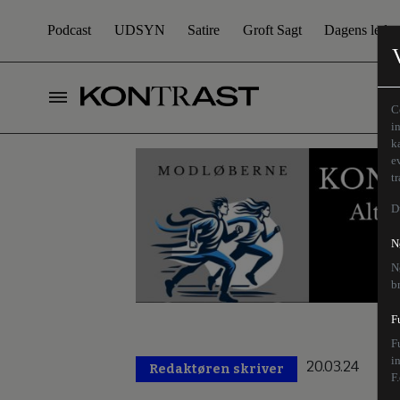
Podcast
UDSYN
Satire
Groft Sagt
Dagens leder
C
i
k
e
t
D
N
N
b
F
F
i
20.03.24
Redaktøren skriver
F