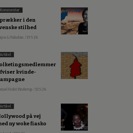
Kommentar
prækker i den
venske stilhed
ajsa Li Paludan
/ 19.5.26
Artikel
olketingsmedlemmer
fviser kvinde-
kampagne
aniel Holst Pinderup
/ 13.5.26
Artikel
ollywood på vej
ed ny woke fiasko