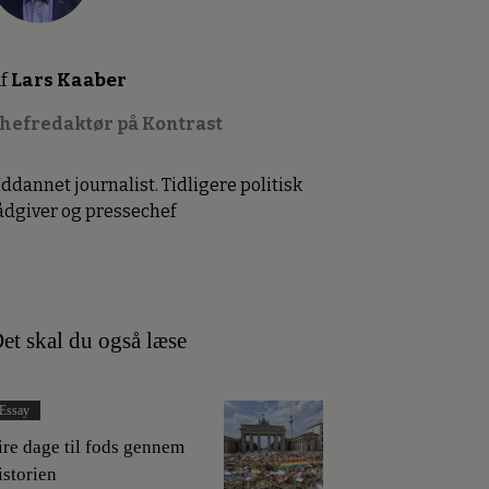
f
Lars Kaaber
hefredaktør på Kontrast
ddannet journalist. Tidligere politisk
ådgiver og pressechef
et skal du også læse
Essay
ire dage til fods gennem
istorien