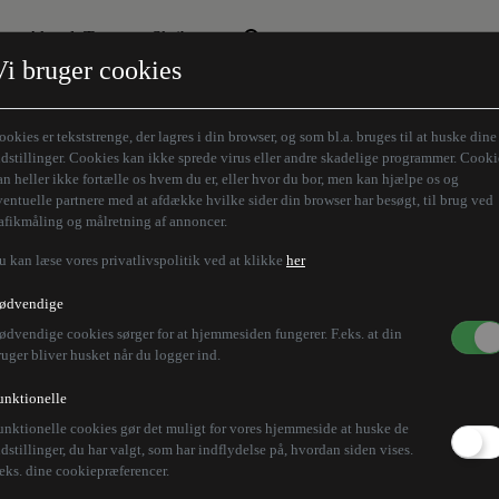
Aktuelt Tema
Skribenter
Vi bruger cookies
Den borgelige brille
Alle vores skribenter
Remigration
Modløberne
ookies er tekststrenge, der lagres i din browser, og som bl.a. bruges til at huske dine
Humaniora forfra
Z-aksen
ndstillinger. Cookies kan ikke sprede virus eller andre skadelige programmer. Cooki
an heller ikke fortælle os hvem du er, eller hvor du bor, men kan hjælpe os og
Store Danskere
ventuelle partnere med at afdække hvilke sider din browser har besøgt, til brug ved
rafikmåling og målretning af annoncer.
u kan læse vores privatlivspolitik ved at klikke
her
ødvendige
ødvendige cookies sørger for at hjemmesiden fungerer. F.eks. at din
ruger bliver husket når du logger ind.
unktionelle
unktionelle cookies gør det muligt for vores hjemmeside at huske de
ndstillinger, du har valgt, som har indflydelse på, hvordan siden vises.
.eks. dine cookiepræferencer.