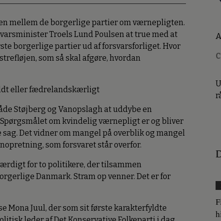
onen mellem de borgerlige partier om værnepligten.
rsvarsminister Troels Lund Poulsen at true med at
A
te borgerlige partier ud af forsvarsforliget. Hvor
C
strefløjen, som så skal afgøre, hvordan
U
uldt eller fædrelandskærligt
r
 både Støjberg og Vanopslagh at uddybe en
n. Spørgsmålet om kvindelig værnepligt er og bliver
re sag. Det vidner om mangel på overblik og mangel
nopretning, som forsvaret står overfor.
D
ærdigt for to politikere, der tilsammen
borgerlige Danmark. Stram op venner. Det er for
F
e Mona Juul, der som sit første karakterfyldte
h
itisk leder af Det Konservative Folkeparti i dag