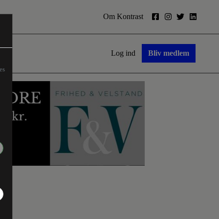
Om Kontrast
Log ind
Bliv medlem
es