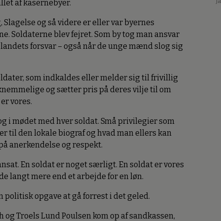
J
llet af kasernebyer.
 Slagelse og så videre er eller var byernes
ne. Soldaterne blev fejret. Som by tog man ansvar
il landets forsvar – også når de unge mænd slog sig
ldater, som indkaldes eller melder sig til frivillig
knemmelige og sætter pris på deres vilje til om
 er vores.
 og i mødet med hver soldat. Små privilegier som
ter til den lokale biograf og hvad man ellers kan
 på anerkendelse og respekt.
nsat. En soldat er noget særligt. En soldat er vores
 yde langt mere end et arbejde for en løn.
m politisk opgave at gå forrest i det geled.
h og Troels Lund Poulsen kom op af sandkassen,