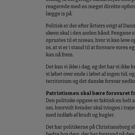
reagerede med en meget direkte opfordr
lægge is på.
Politisk er der efter årtiers svigt af D
skeen skal i den anden hånd. Pengene s
oprustes til et niveau, hvor vi kan leve 
os, at vi er i stand til at forsvare vores
kan nå frem.
Det kan vi ikke i dag, og det har vi ikke
vi løbet over ende i løbet af ingen tid,
territorium og det danske forsvar nedkæ
Patriotismen skal bære forsvaret 
Den politiske opgave er faktisk en hel
om, hvorvidt kvinder skal tvinges i trøj
med indkøb af krudt og kugler.
Det har politikerne på Christiansborg s
bedre hos dem, der har forstand på den 