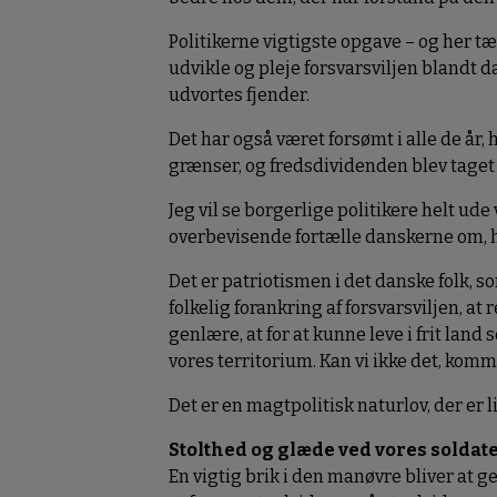
Politikerne vigtigste opgave – og her tæ
udvikle og pleje forsvarsviljen blandt d
udvortes fjender.
Det har også været forsømt i alle de år,
grænser, og fredsdividenden blev taget
Jeg vil se borgerlige politikere helt ude 
overbevisende fortælle danskerne om, hv
Det er patriotismen i det danske folk, 
folkelig forankring af forsvarsviljen, at 
genlære, at for at kunne leve i frit land
vores territorium. Kan vi ikke det, kom
Det er en magtpolitisk naturlov, der 
Stolthed og glæde ved vores soldat
En vigtig brik i den manøvre bliver at 