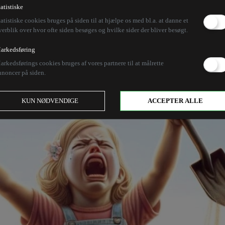
tiledere i sandkassen
tatistiske
tatistiske cookies bruges på siden til at hjælpe os med bl.a. at danne et
verblik over hvor ofte siden besøges og hvilke sider der bliver besøgt.
arkedsføring
et sig ud i pinligt skænderi på sandkasseniveau om a
arkedsførings cookies bruges af vores partnere til at målrette
lik og mangel på forståelse af proportionerne i den g
nnoncer på siden.
KUN NØDVENDIGE
ACCEPTER ALLE