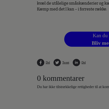
kvæl de utålelige småskænderier og kæmp
Kæmp med det I kan – i forreste række.
Kan du 
Bliv me
Del
Tweet
Del
0 kommentarer
Du har ikke tilstrækkelige rettigheder til at k