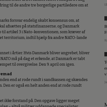
ing til de andre tre borgerlige partiledere om at
U
anmarks forsvar endelig skabt konsensus om, at
kal afsættes på statsfinanserne, og Danmark
B
op til artikel 3 i Nato-konventionen, som kræver af
F
 eget territorium, indtil hjælp fra andre NATO-lande
K
 kunnet i årtier. Hvis Danmark bliver angrebet, bliver
 og NATO må på dag et erkende, at Danmark er tabt
T
mpet til overgivelse. Den 9. april om igen.
e
fremad
v
t anden end at rode rundt i sandkassen og skændes
J
en. Den er også en helt anden end at rode rundt
let ikke forstand på. Den opgave ligger meget
M
slag – altså militær uddannede specialister.