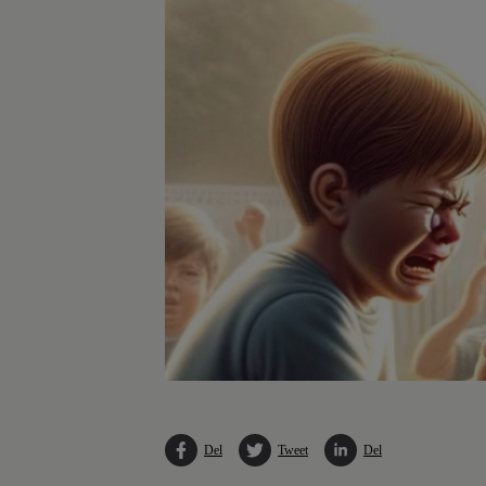
Del
Tweet
Del