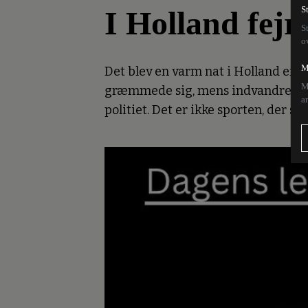
I Holland fej
S
S
o
M
Det blev en varm nat i Holland eft
M
græmmede sig, mens indvandrerne f
a
politiet. Det er ikke sporten, der spl