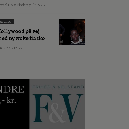
aniel Holst Pinderup
/ 13.5.26
Artikel
ollywood på vej
ed ny woke fiasko
an Lund
/ 17.5.26