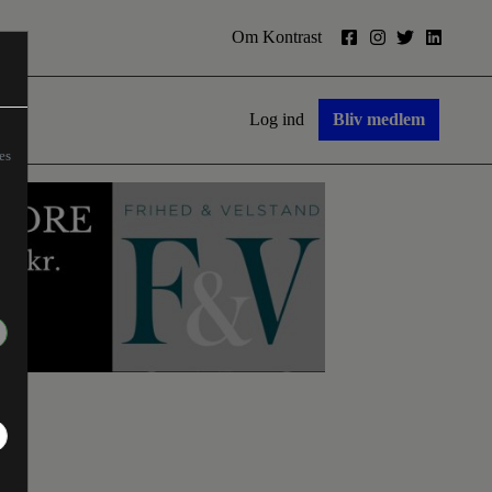
Om Kontrast
Log ind
Bliv medlem
es