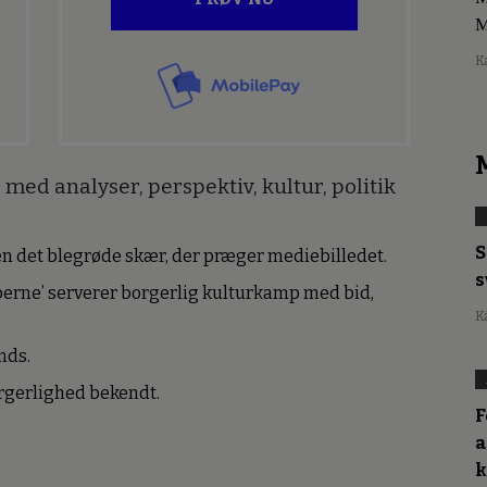
M
K
med analyser, perspektiv, kultur, politik
S
den det blegrøde skær, der præger mediebilledet.
s
erne’ serverer borgerlig kulturkamp med bid,
K
nds.
borgerlighed bekendt.
F
a