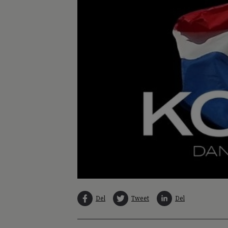
Del
Tweet
Del