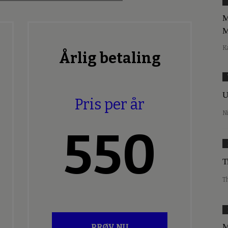
M
M
K
Årlig betaling
U
Pris per år
N
550
T
T
M
PRØV NU