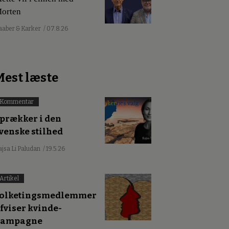
orten
aaber & Karker
/ 07.8.26
Mest læste
Kommentar
prækker i den
venske stilhed
ajsa Li Paludan
/ 19.5.26
Artikel
olketingsmedlemmer
fviser kvinde-
kampagne