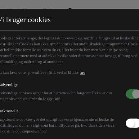
Aktuelt Tema
Skribenter
Vi bruger cookies
Den borgelige brille
Alle vores skribenter
Remigration
Modløberne
ookies er tekststrenge, der lagres i din browser, og som bl.a. bruges til at huske dine
Humaniora forfra
Z-aksen
ndstillinger. Cookies kan ikke sprede virus eller andre skadelige programmer. Cooki
an heller ikke fortælle os hvem du er, eller hvor du bor, men kan hjælpe os og
Store Danskere
ventuelle partnere med at afdække hvilke sider din browser har besøgt, til brug ved
rafikmåling og målretning af annoncer.
u kan læse vores privatlivspolitik ved at klikke
her
ødvendige
ødvendige cookies sørger for at hjemmesiden fungerer. F.eks. at din
ruger bliver husket når du logger ind.
unktionelle
unktionelle cookies gør det muligt for vores hjemmeside at huske de
ndstillinger, du har valgt, som har indflydelse på, hvordan siden vises.
ium
.eks. dine cookiepræferencer.