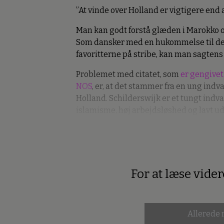
”At vinde over Holland er vigtigere end
Man kan godt forstå glæden i Marokko ov
Som dansker med en hukommelse til de
favoritterne på stribe, kan man sagtens
Problemet med citatet, som
er gengivet
NOS
, er, at det stammer fra en ung indv
Holland. Schilderswijk er et tungt indv
islamisme, høj arbejdsløshed og lavt 
For at læse vide
Premium
Allerede