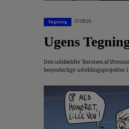
07.08.26
Tegning
Ugens Tegnin
Den udskældte 'Baronen af Øresund'
besynderlige udviklingsprojekter i