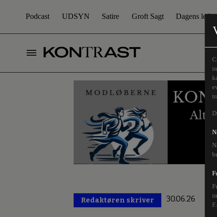
Podcast
UDSYN
Satire
Groft Sagt
Dagens leder
C
i
k
e
t
D
N
N
b
F
F
i
30.06.26
Redaktøren skriver
Prem
F