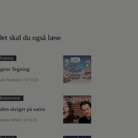
et skal du også læse
Tegning
gens Tegning
iels Thomsen
/ 07.8.26
Kommentar
iden skriger på satire
homas Wivel
/ 07.8.26