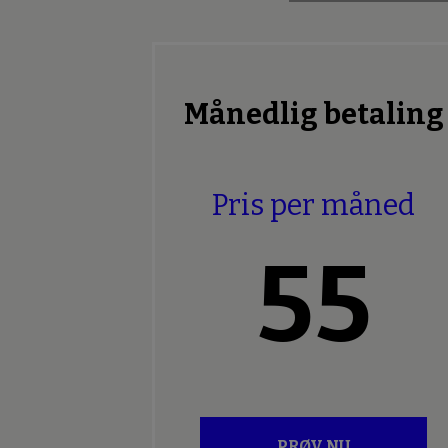
Månedlig betaling
Pris per måned
55
PRØV NU