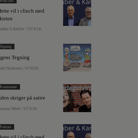
Podcast
ette vil i clinch med
orten
aaber & Karker
/ 07.8.26
Tegning
gens Tegning
iels Thomsen
/ 07.8.26
Kommentar
iden skriger på satire
homas Wivel
/ 07.8.26
Podcast
ette vil i clinch med