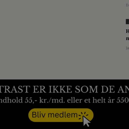
D
H
m
J