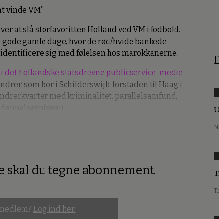
 at vinde VM”
er at slå storfavoritten Holland ved VM i fodbold.
 gode gamle dage, hvor de rød/hvide bankede
 identificere sig med følelsen hos marokkanerne.
D
 i det hollandske statsdrevne publicservice-medie
andrer, som bor i Schilderswijk-forstaden til Haag i
andrerkvarter med kriminalitet, parallelsamfund,
uddannelsesniveau.
U
N
re skal du tegne abonnement.
T
T
 medlem?
Log ind her.