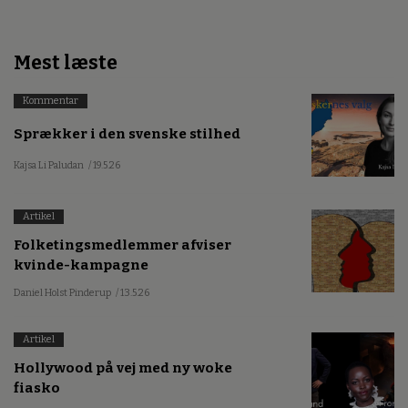
Mest læste
Kommentar
Sprækker i den svenske stilhed
Kajsa Li Paludan
/ 19.5.26
Artikel
Folketingsmedlemmer afviser
kvinde-kampagne
Daniel Holst Pinderup
/ 13.5.26
Artikel
Hollywood på vej med ny woke
fiasko