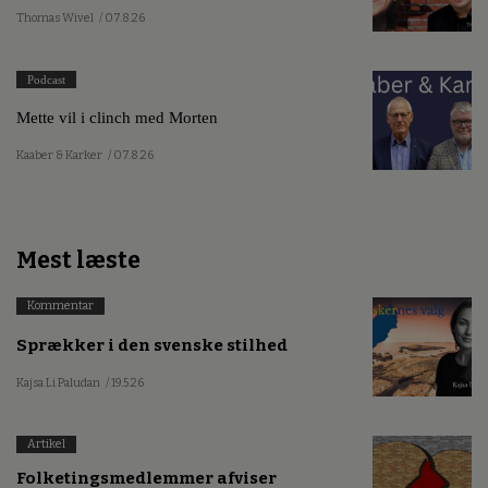
Thomas Wivel
/ 07.8.26
Podcast
Mette vil i clinch med Morten
Kaaber & Karker
/ 07.8.26
Mest læste
Kommentar
Sprækker i den svenske stilhed
Kajsa Li Paludan
/ 19.5.26
Artikel
Folketingsmedlemmer afviser