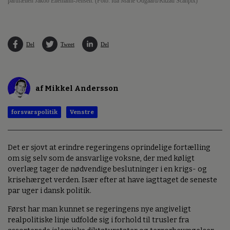
partifællen Jakob Ellemann-Jensen. (Foto: Ida Marie Odgaard/Ritzau Scanpix)
Del
Tweet
Del
af Mikkel Andersson
forsvarspolitik
Venstre
Det er sjovt at erindre regeringens oprindelige fortælling
om sig selv som de ansvarlige voksne, der med køligt
overlæg tager de nødvendige beslutninger i en krigs- og
krisehærget verden. Især efter at have iagttaget de seneste
par uger i dansk politik.
Først har man kunnet se regeringens nye angiveligt
realpolitiske linje udfolde sig i forhold til trusler fra