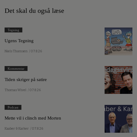
Det skal du også læse
Tegning
Ugens Tegning
Niels Thomsen
/ 07.8.26
Kommentar
Tiden skriger på satire
Thomas Wivel
/ 07.8.26
Podcast
Mette vil i clinch med Morten
Kaaber & Karker
/ 07.8.26