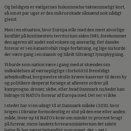
Og heldigvis er vælgernes hukommelse taknemmeligt kort,
så om et par uger er den mikrorokade såmænd nok nådigt
glemt.
Men i en situation, hvor Europa står med den mest alvorlige
konflikt på kontinentets territorium siden 1945, forekommer
den ageren alt andet end voksen og ansvarlig. Det danske
forsvar er i en katastrofalt ringe forfatning, og lige nu burde
der være gang i en massiv og hårdt tiltrængt lynopbygning.
Vi burde som nation være i gang med at skændes om
indkaldelsen af værnepligtige i forhold til fremtidigt
arbejdsudbud, borgmestre skulle kræve kaserner til deres by
og politikere desperat forsøge at aflevere ordrer på
kampvogne, droner, skibe, eller hvad Danmark nu bedst kan
bidrage til NATO’s forsvar af Europa med. Det ser vi ikke.
I stedet har vi en udsigt til at Danmark måske i 2030, hvor
krigen i Ukraine formodentlig er slut på den ene eller anden
måde, lever op til NATO’s krav om mindst to procent brugt
på forsvar, mens landets forsvarsministerium det sidste
halve år har været behandlet som noget, der – set i