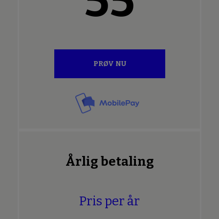
55
PRØV NU
Årlig betaling
Pris per år