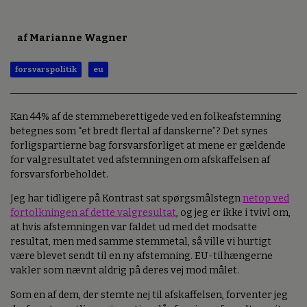
af Marianne Wagner
forsvarspolitik
eu
Kan 44% af de stemmeberettigede ved en folkeafstemning
betegnes som “et bredt flertal af danskerne”? Det synes
forligspartierne bag forsvarsforliget at mene er gældende
for valgresultatet ved afstemningen om afskaffelsen af
forsvarsforbeholdet.
Jeg har tidligere på Kontrast sat spørgsmålstegn
netop ved
fortolkningen af dette valgresultat
, og jeg er ikke i tvivl om,
at hvis afstemningen var faldet ud med det modsatte
resultat, men med samme stemmetal, så ville vi hurtigt
være blevet sendt til en ny afstemning. EU-tilhængerne
vakler som nævnt aldrig på deres vej mod målet.
Som en af dem, der stemte nej til afskaffelsen, forventer jeg