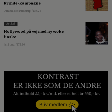
kvinde-kampagne
Daniel Holst Pinderup
/ 13.5.26
Artikel
Hollywood på vej med ny woke
fiasko
Jan Lund
/ 17.5.26