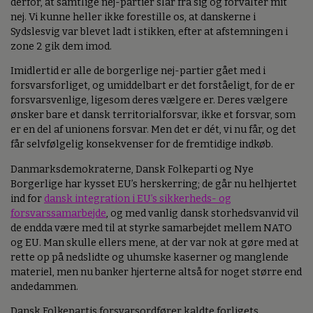
derfor, at samtlige nej-partier slår fra sig og forvalter mit
nej. Vi kunne heller ikke forestille os, at danskerne i
Sydslesvig var blevet ladt i stikken, efter at afstemningen i
zone 2 gik dem imod.
Imidlertid er alle de borgerlige nej-partier gået med i
forsvarsforliget, og umiddelbart er det forståeligt, for de er
forsvarsvenlige, ligesom deres vælgere er. Deres vælgere
ønsker bare et dansk territorialforsvar, ikke et forsvar, som
er en del af unionens forsvar. Men det er dét, vi nu får, og det
får selvfølgelig konsekvenser for de fremtidige indkøb.
Danmarksdemokraterne, Dansk Folkeparti og Nye
Borgerlige har kysset EU’s herskerring; de går nu helhjertet
ind for
dansk integration i EU’s sikkerheds- og
forsvarssamarbejde
, og med vanlig dansk storhedsvanvid vil
de endda være med til at styrke samarbejdet mellem NATO
og EU. Man skulle ellers mene, at der var nok at gøre med at
rette op på nedslidte og uhumske kaserner og manglende
materiel, men nu banker hjerterne altså for noget større end
andedammen.
Dansk Folkepartis forsvarsordfører kaldte forligets