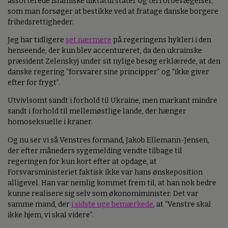
assorterede islamiske diktaturstater og terrorbevægelser,
som man forsøger at bestikke ved at fratage danske borgere
frihedsrettigheder.
Jeg har tidligere
set nærmere
på regeringens hykleri i den
henseende, der kun blev accentureret, da den ukrainske
præsident Zelenskyj under sit nylige besøg erklærede, at den
danske regering “forsvarer sine principper” og “ikke giver
efter for frygt”.
Utvivlsomt sandt i forhold til Ukraine, men markant mindre
sandt i forhold til mellemøstlige lande, der hænger
homoseksuelle i kraner.
Og nu ser vi så Venstres formand, Jakob Ellemann-Jensen,
der efter måneders sygemelding vendte tilbage til
regeringen for kun kort efter at opdage, at
Forsvarsministeriet faktisk ikke var hans ønskeposition
alligevel. Han var nemlig kommet frem til, at han nok bedre
kunne realisere sig selv som økonomiminister. Det var
samme mand, der
i sidste uge bemærkede
, at “Venstre skal
ikke hjem, vi skal videre”.