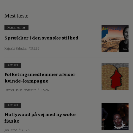
Mest læste
Kommentar
Sprækker i den svenske stilhed
Kajsa Li Paludan
/ 19.5.26
Artikel
Folketingsmedlemmer afviser
kvinde-kampagne
Daniel Holst Pinderup
/ 13.5.26
Artikel
Hollywood på vej med ny woke
fiasko
Jan Lund
/ 17.5.26