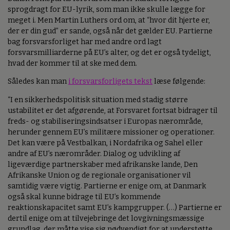
sprogdragt for EU-lyrik, som man ikke skulle lægge for
meget i. Men Martin Luthers ord om, at “hvor dit hjerte er,
der er din gud” er sande, også når det gælder EU. Partierne
bag forsvarsforliget har med andre ord lagt
forsvarsmilliarderne på EU’s alter, og det er også tydeligt,
hvad der kommer til at ske med dem.
Således kan man
i forsvarsforligets tekst
læse følgende:
“I en sikkerhedspolitisk situation med stadig større
ustabilitet er det afgørende, at Forsvaret fortsat bidrager til
freds- og stabiliseringsindsatser i Europas nærområde,
herunder gennem EU’s militære missioner og operationer.
Det kan være på Vestbalkan, i Nordafrika og Sahel eller
andre af EU’s nærområder. Dialog og udvikling af
ligeværdige partnerskaber med afrikanske lande, Den
Afrikanske Union og de regionale organisationer vil
samtidig være vigtig. Partierne er enige om, at Danmark
også skal kunne bidrage til EU’s kommende
reaktionskapacitet samt EU’s kampgrupper. (…) Partierne er
dertil enige om at tilvejebringe det lovgivningsmæssige
grundlag, der måtte vise sig nødvendigt for at understøtte