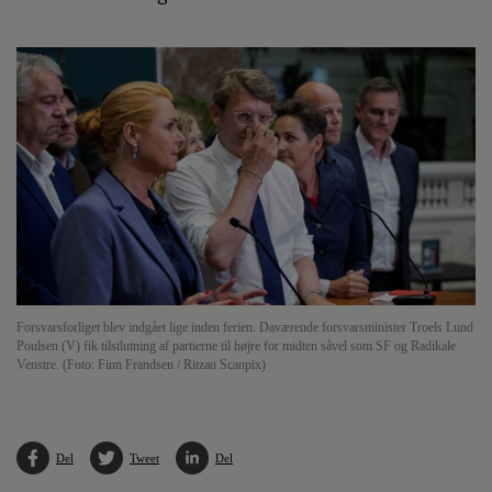
Forsvarsforliget blev indgået lige inden ferien. Daværende forsvarsminister Troels Lund
Poulsen (V) fik tilstlutning af partierne til højre for midten såvel som SF og Radikale
Venstre. (Foto: Finn Frandsen / Ritzau Scanpix)
Del
Tweet
Del