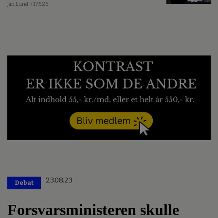
Jan Lund
/ 17.5.26
23.08.23
Debat
Forsvarsministeren skulle