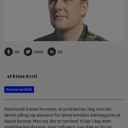
Del
Tweet
Del
af Klaus Kroll
forsvarspolitik
Man burde kunne forvente, at politikerne i dag som det
første påtog sig ansvaret for deres bevidste ødelæggelse af
dansk forsvar. Men nej, der er tavshed. Vi har i dag intet
mobiliseringsforsvar, intet luftværn, kan ikke se 30 cm