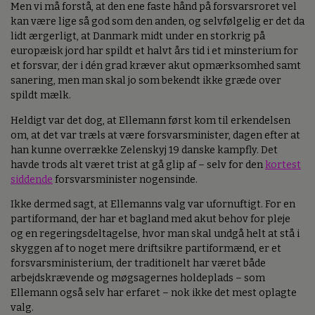
Men vi må forstå, at den ene faste hånd på forsvarsroret vel
kan være lige så god som den anden, og selvfølgelig er det da
lidt ærgerligt, at Danmark midt under en storkrig på
europæisk jord har spildt et halvt års tid i et minsterium for
et forsvar, der i dén grad kræver akut opmærksomhed samt
sanering, men man skal jo som bekendt ikke græde over
spildt mælk.
Heldigt var det dog, at Ellemann først kom til erkendelsen
om, at det var træls at være forsvarsminister, dagen efter at
han kunne overrække Zelenskyj 19 danske kampfly. Det
havde trods alt været trist at gå glip af – selv for den
kortest
siddende
forsvarsminister nogensinde.
Ikke dermed sagt, at Ellemanns valg var ufornuftigt. For en
partiformand, der har et bagland med akut behov for pleje
og en regeringsdeltagelse, hvor man skal undgå helt at stå i
skyggen af to noget mere driftsikre partiformænd, er et
forsvarsministerium, der traditionelt har været både
arbejdskrævende og møgsagernes holdeplads – som
Ellemann også selv har erfaret – nok ikke det mest oplagte
valg.