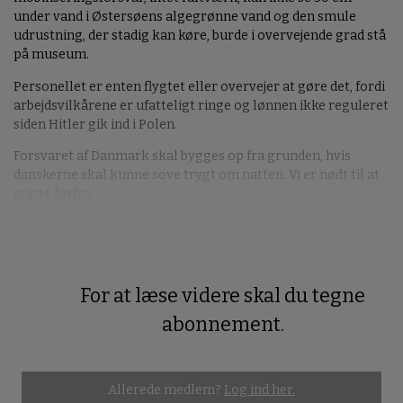
under vand i Østersøens algegrønne vand og den smule
udrustning, der stadig kan køre, burde i overvejende grad stå
på museum.
Personellet er enten flygtet eller overvejer at gøre det, fordi
arbejdsvilkårene er ufatteligt ringe og lønnen ikke reguleret
siden Hitler gik ind i Polen.
Forsvaret af Danmark skal bygges op fra grunden, hvis
danskerne skal kunne sove trygt om natten. Vi er nødt til at
starte forfra.
For at læse videre skal du tegne
Premium
abonnement.
Allerede medlem?
Log ind her.