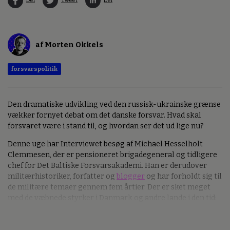
Del
Tweet
Del
af Morten Okkels
forsvarspolitik
Den dramatiske udvikling ved den russisk-ukrainske grænse
vækker fornyet debat om det danske forsvar. Hvad skal
forsvaret være i stand til, og hvordan ser det ud lige nu?
Denne uge har Interviewet besøg af Michael Hesselholt
Clemmesen, der er pensioneret brigadegeneral og tidligere
chef for Det Baltiske Forsvarsakademi. Han er derudover
militærhistoriker, forfatter og
blogger
og har forholdt sig til
de militære temaer gennem fem årtier. Der er sket meget
med de væbnede styrker i Danmark og andre lande i den tid: