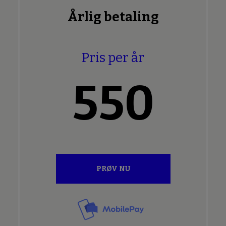
Årlig betaling
Pris per år
550
PRØV NU