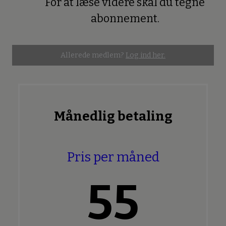
For at læse videre skal du tegne
Premium
abonnement.
Allerede medlem?
Log ind her.
Månedlig betaling
Pris per måned
55