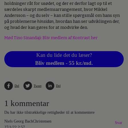
holdninger råt for usødet, og der er derfor lagt op til et
særdeles skarpt medlemsarrangement, hvor Mikkel
Andersson – og du selv – kan stille spørgsmål om hans syn
på problemerne
hinsidan
, hvordan han ser udviklingen der,
og hvad der kan gøres for at modvirke den.
Mød Tino Sinandaji: Bliv medlem af Kontrast her
Kan du lide det du læser?
Bliv medlem - 55 kr./md.
Del
Tweet
Del
1 kommentar
Du har ikke tilstrækkelige rettigheder til at kommentere
Niels Georg BachChristensen
Svar
27/1/22 2:57