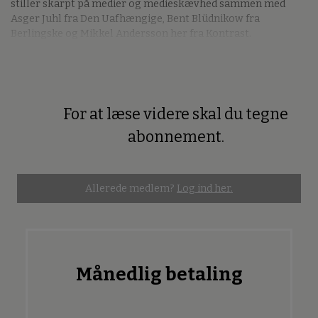
stiller skarpt på medier og medieskævhed sammen med
Asger Juhl fra Den Uafhængige, Bent Blüdnikow fra
Berlingske og Mikkel Andersson her fra Kontrast.
For at læse videre skal du tegne
Premium
abonnement.
Allerede medlem?
Log ind her.
Månedlig betaling