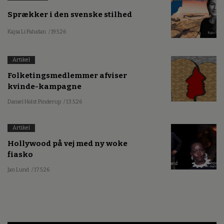
Sprækker i den svenske stilhed
Kajsa Li Paludan
/ 19.5.26
Artikel
Folketingsmedlemmer afviser
kvinde-kampagne
Daniel Holst Pinderup
/ 13.5.26
Artikel
Hollywood på vej med ny woke
fiasko
Jan Lund
/ 17.5.26