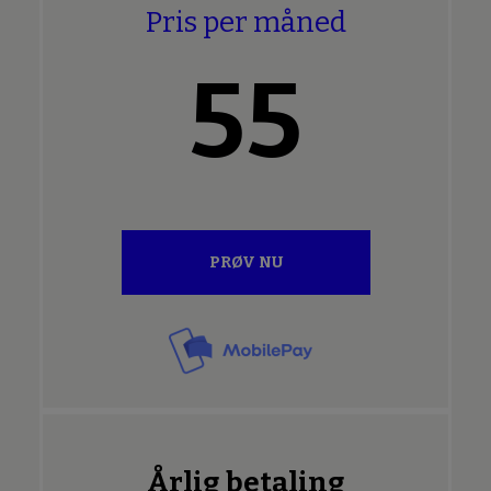
Pris per måned
55
PRØV NU
Årlig betaling