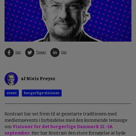
Del
Tweet
Del
af Niels Preysz
event
borgerlige visioner
Kontrast har set frem til at genstarte traditionen med
medlemsevents
i forbindelse med den kommende temauge
om
Visioner for det borgerlige Danmark 12.-18.
september
. Her har Kontrast den store fornøjelse at byde