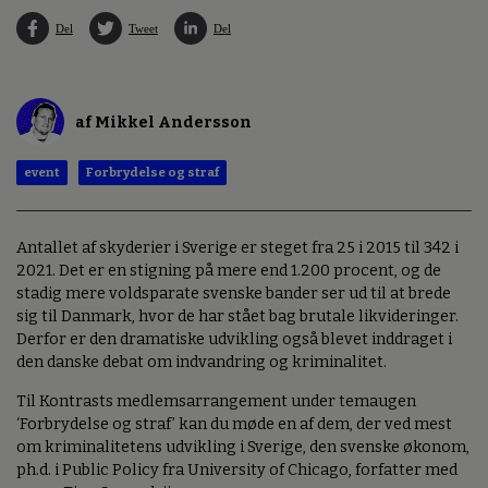
Del
Tweet
Del
af Mikkel Andersson
event
Forbrydelse og straf
Antallet af skyderier i Sverige er steget fra 25 i 2015 til 342 i
2021. Det er en stigning på mere end 1.200 procent, og de
stadig mere voldsparate svenske bander ser ud til at brede
sig til Danmark, hvor de har stået bag brutale likvideringer.
Derfor er den dramatiske udvikling også blevet inddraget i
den danske debat om indvandring og kriminalitet.
Til Kontrasts medlemsarrangement under temaugen
‘Forbrydelse og straf’ kan du møde en af dem, der ved mest
om kriminalitetens udvikling i Sverige, den svenske økonom,
ph.d. i Public Policy fra University of Chicago, forfatter med