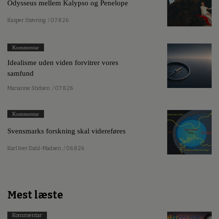
Odysseus mellem Kalypso og Penelope
Kasper Støvring
/ 07.8.26
Kommentar
Idealisme uden viden forvitrer vores
samfund
Marianne Stidsen
/ 07.8.26
Kommentar
Svensmarks forskning skal videreføres
Karl Iver Dahl-Madsen
/ 06.8.26
Mest læste
Kommentar