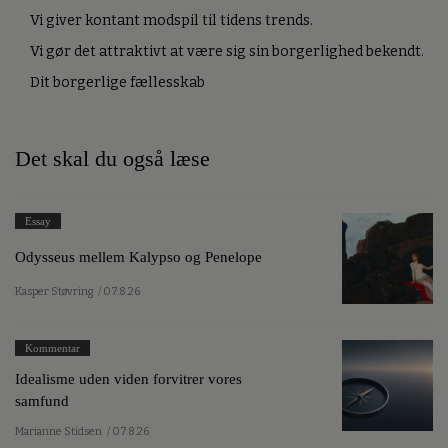
Vi giver kontant modspil til tidens trends.
Vi gør det attraktivt at være sig sin borgerlighed bekendt.
Dit borgerlige fællesskab
Det skal du også læse
Essay
Odysseus mellem Kalypso og Penelope
Kasper Støvring
/ 07.8.26
Kommentar
Idealisme uden viden forvitrer vores
samfund
Marianne Stidsen
/ 07.8.26