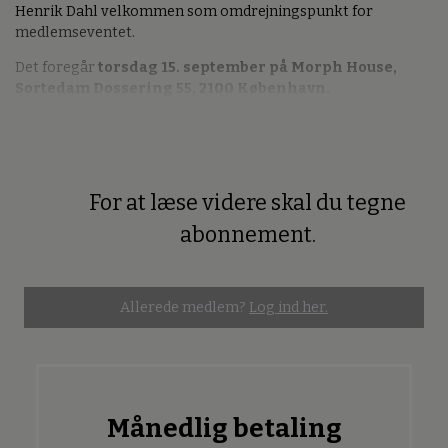
Henrik Dahl velkommen som omdrejningspunkt for
medlemseventet.
Det foregår
torsdag 15. september på Morph House,
Sortedam Dossering 55, 2100 København.
For at læse videre skal du tegne
Premium
abonnement.
Allerede medlem?
Log ind her.
Månedlig betaling