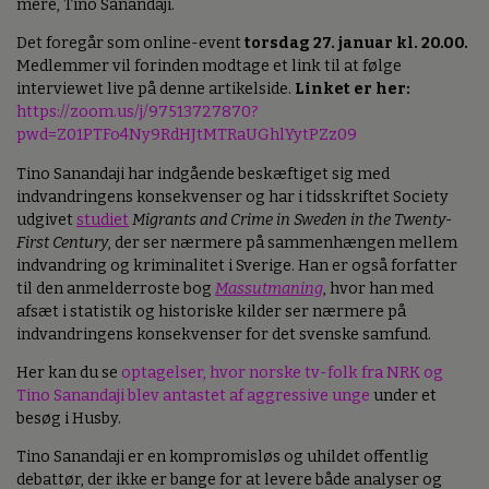
mere, Tino Sanandaji.
Det foregår som online-event
torsdag 27. januar kl. 20.00.
Medlemmer vil forinden modtage et link til at følge
interviewet live på denne artikelside.
Linket er her:
https://zoom.us/j/97513727870?
pwd=Z01PTFo4Ny9RdHJtMTRaUGhlYytPZz09
Tino Sanandaji har indgående beskæftiget sig med
indvandringens konsekvenser og har i tidsskriftet Society
udgivet
studiet
Migrants and Crime in Sweden in the Twenty-
First Century
, der ser nærmere på sammenhængen mellem
indvandring og kriminalitet i Sverige. Han er også forfatter
til den anmelderroste bog
Massutmaning
, hvor han med
afsæt i statistik og historiske kilder ser nærmere på
indvandringens konsekvenser for det svenske samfund.
Her kan du se
optagelser, hvor norske tv-folk fra NRK og
Tino Sanandaji blev antastet af aggressive unge
under et
besøg i Husby.
Tino Sanandaji er en kompromisløs og uhildet offentlig
debattør, der ikke er bange for at levere både analyser og