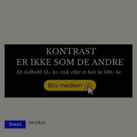
06.09.21
Event
Premium