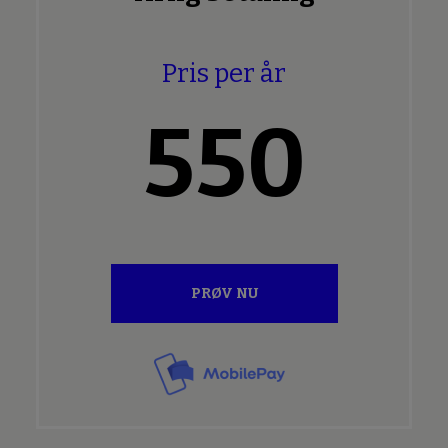
Pris per år
550
PRØV NU