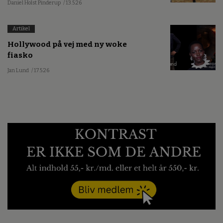
Daniel Holst Pinderup
/ 13.5.26
Artikel
Hollywood på vej med ny woke
fiasko
Jan Lund
/ 17.5.26