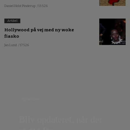
Daniel Holst Pinderup
/ 13.5.26
Artikel
Hollywood på vej med ny woke
fiasko
Jan Lund
/ 17.5.26
Nyhedsbrev
Bliv opdateret, når der