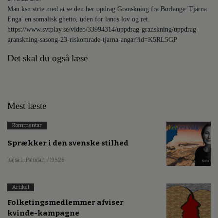
Man ksn strte med at se den her opdrag Granskning fra Borlange 'Tjärna
Enga' en somalisk ghetto, uden for lands lov og ret.
https://www.svtplay.se/video/33994314/uppdrag-granskning/uppdrag-
granskning-sasong-23-riskomrade-tjarna-angar?id=K5RL5GP
Det skal du også læse
Mest læste
Kommentar
Sprækker i den svenske stilhed
Kajsa Li Paludan
/ 19.5.26
Artikel
Folketingsmedlemmer afviser
kvinde-kampagne