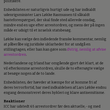
politikere.
Enhedslisten er naturligvis hurtigt ude og har indkaldt
udenrigsminister Lars Løkke Rasmussen til såkaldt
hasteforespørgsel, der skal finde sted allerede onsdag,
mindre end en uge efter arrestordren, og mens der på ingen
måde er udsigt til et israelsk statsbesøg.
Løkke kan vælge den indledende franske kommentar, nemlig
at påberåbe sig juridiske uklarheder for at undgå en
stillingtagen, eller han kan gøre som
Østrig, nemlig at afvise
arrestordren
.
Nederlandene og Irland har omgående gjort det klart, at de
vil efterkomme arrestordren, skulle de to eftersøgte vælge
at besøge nogen af de to lande.
Enhedslisten, der hævder at kæmpe for at komme fri af
deres terrorfortid, har med indkaldelsen af Lars Løkke endnu
engang demonstreret deres hykleri og klare antisemitisme.
Reaktioner
ICC har udstedt 65 arrestordrer før den aktuelle,- og med