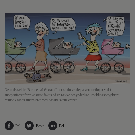
Den udskældte 'Baronen af Øresund' har skabt vrede på venstrefløjen ved i
anonymiseret form at sætte fokus på en række besynderlige udviklingsprojekter i
millionklassen finansieret med danske skattekroner.
Del
Tweet
Del