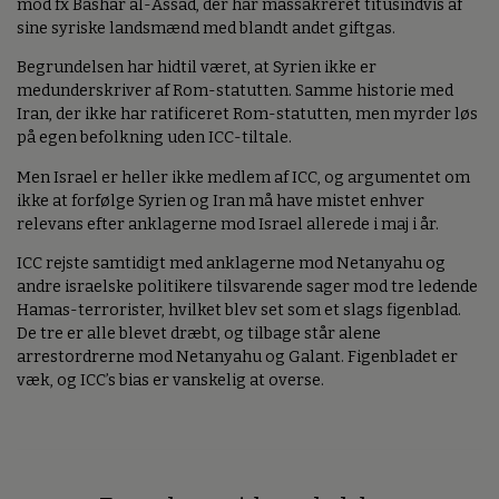
mod fx Bashar al-Assad, der har massakreret titusindvis af
sine syriske landsmænd med blandt andet giftgas.
Begrundelsen har hidtil været, at Syrien ikke er
medunderskriver af Rom-statutten. Samme historie med
Iran, der ikke har ratificeret Rom-statutten, men myrder løs
på egen befolkning uden ICC-tiltale.
Men Israel er heller ikke medlem af ICC, og argumentet om
ikke at forfølge Syrien og Iran må have mistet enhver
relevans efter anklagerne mod Israel allerede i maj i år.
ICC rejste samtidigt med anklagerne mod Netanyahu og
andre israelske politikere tilsvarende sager mod tre ledende
Hamas-terrorister, hvilket blev set som et slags figenblad.
De tre er alle blevet dræbt, og tilbage står alene
arrestordrerne mod Netanyahu og Galant. Figenbladet er
væk, og ICC’s bias er vanskelig at overse.