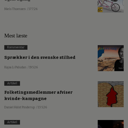
Niels Thomsen
/ 17.7.26
Mest læste
Kommentar
Sprækker i den svenske stilhed
Kajsa Li Paludan
/ 19.5.26
Artikel
Folketingsmedlemmer afviser
kvinde-kampagne
Daniel Holst Pinderup
/ 13.5.26
Artikel