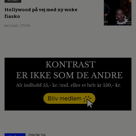
Artikel
Hollywood på vej med ny woke
fiasko
Jan Lund
/ 17.5.26
09.08.26