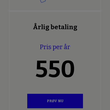
Årlig betaling
Pris per år
550
PRØV NU