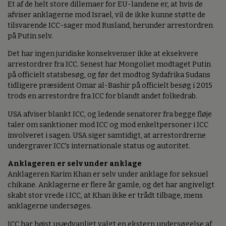
Et af de helt store dillemaer for EU-landene er, at hvis de
afviser anklagerne mod Israel, vil de ikke kunne støtte de
tilsvarende ICC-sager mod Rusland, herunder arrestordren
på Putin selv.
Det har ingen juridiske konsekvenser ikke at eksekvere
arrestordrer fra ICC. Senest har Mongoliet modtaget Putin
på officielt statsbesøg, og før det modtog Sydafrika Sudans
tidligere præsident Omar al-Bashir på officielt besøg i 2015
trods en arrestordre fra ICC for blandt andet folkedrab.
USA afviser blankt ICC, og ledende senatorer fra begge fløje
taler om sanktioner mod ICC og mod enkeltpersoner i ICC
involveret i sagen. USA siger samtidigt, at arrestordrerne
undergraver ICC’s internationale status og autoritet.
Anklageren er selv under anklage
Anklageren Karim Khan er selv under anklage for seksuel
chikane. Anklagerne er flere år gamle, og det har angiveligt
skabt stor vrede i ICC, at Khan ikke er trådt tilbage, mens
anklagerne undersøges.
ICC har højst usædvanligt valgt en ekstern undersøgelse af