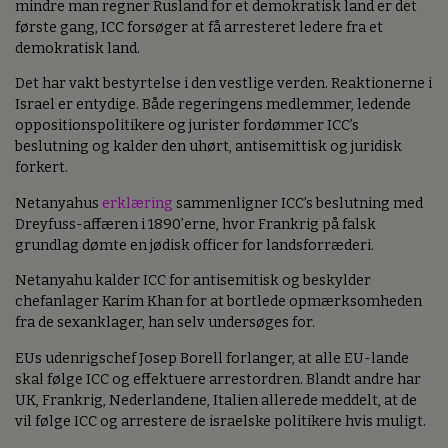
mindre man regner Rusland for et demokratisk land er det
første gang, ICC forsøger at få arresteret ledere fra et
demokratisk land.
Det har vakt bestyrtelse i den vestlige verden. Reaktionerne i
Israel er entydige. Både regeringens medlemmer, ledende
oppositionspolitikere og jurister fordømmer ICC’s
beslutning og kalder den uhørt, antisemittisk og juridisk
forkert.
Netanyahus
erklæring
sammenligner ICC’s beslutning med
Dreyfuss-affæren i 1890’erne, hvor Frankrig på falsk
grundlag dømte en jødisk officer for landsforræderi.
Netanyahu kalder ICC for antisemitisk og beskylder
chefanlager Karim Khan for at bortlede opmærksomheden
fra de sexanklager, han selv undersøges for.
EUs udenrigschef Josep Borell forlanger, at alle EU-lande
skal følge ICC og effektuere arrestordren. Blandt andre har
UK, Frankrig, Nederlandene, Italien allerede meddelt, at de
vil følge ICC og arrestere de israelske politikere hvis muligt.