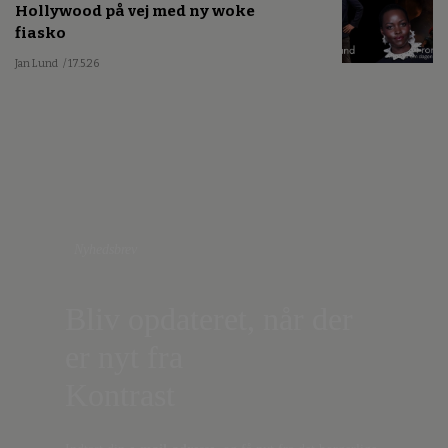
Hollywood på vej med ny woke
fiasko
Jan Lund
/ 17.5.26
Nyhedsbrev
Bliv opdateret, når der
er nyt fra
Kontrast