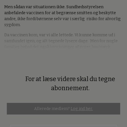
Men sådan var situationen ikke. Sundhedsstyrelsen
anbefalede vaccinen for at begrænse smitten og beskytte
andre, ikke fordi børnene selv var i særlig risiko for alvorlig
sygdom.
Da vaccinen kom, var vi alle lettede. Vi kunne komme ud i
samfundet igen, og alt tegnede lysere dage. Men for nogle
familier betød det også bivirkninger af vores hastværk.
For at læse videre skal du tegne
Premium
abonnement.
Allerede medlem?
Log ind her.