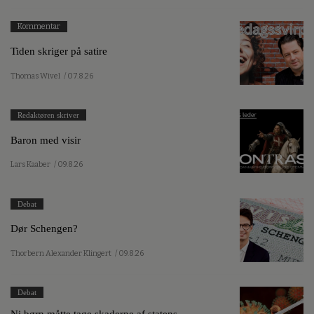
Kommentar
Tiden skriger på satire
Thomas Wivel
/ 07.8.26
Redaktøren skriver
Baron med visir
Lars Kaaber
/ 09.8.26
Debat
Dør Schengen?
Thorbern Alexander Klingert
/ 09.8.26
Debat
Ni børn måtte tage skaderne af statens