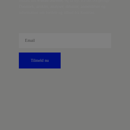
Indtast din
e-mail-adresse,
og få nyt fra det borgerlige
Danmark, artikler, analyser, debatter, anmeldelser og
information om fordele og tilbud fra Kontrast.
Tilmeld nu