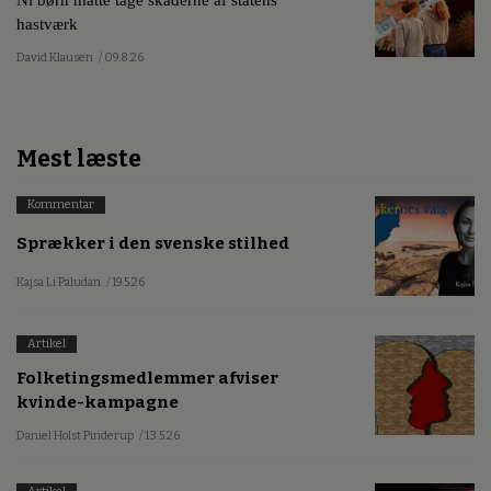
hastværk
David Klausen
/ 09.8.26
Mest læste
Kommentar
Sprækker i den svenske stilhed
Kajsa Li Paludan
/ 19.5.26
Artikel
Folketingsmedlemmer afviser
kvinde-kampagne
Daniel Holst Pinderup
/ 13.5.26