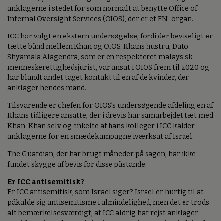
anklagerne i stedet for som normalt at benytte Office of
Internal Oversight Services (OIOS), der er et FN-organ.
ICC har valgt en ekstern undersøgelse, fordi der beviseligt er
tætte bånd mellem Khan og OIOS. Khans hustru, Dato
Shyamala Alagendra, som er en respekteret malaysisk
menneskerettighedsjurist, var ansat i OIOS frem til 2020 og
har blandt andet taget kontakt til en af de kvinder, der
anklager hendes mand.
Tilsvarende er chefen for OIOS’s undersøgende afdeling en af
Khans tidligere ansatte, der i årevis har samarbejdet tæt med
Khan. Khan selv og enkelte af hans kolleger i ICC kalder
anklagerne for en smædekampagne iværksat af Israel.
The Guardian, der har brugt måneder på sagen, har ikke
fundet skygge af bevis for disse påstande.
Er ICC antisemitisk?
Er ICC antisemitisk, som Israel siger? Israel er hurtig til at
påkalde sig antisemitisme i almindelighed, men det er trods
alt bemærkelsesværdigt, at ICC aldrig har rejst anklager