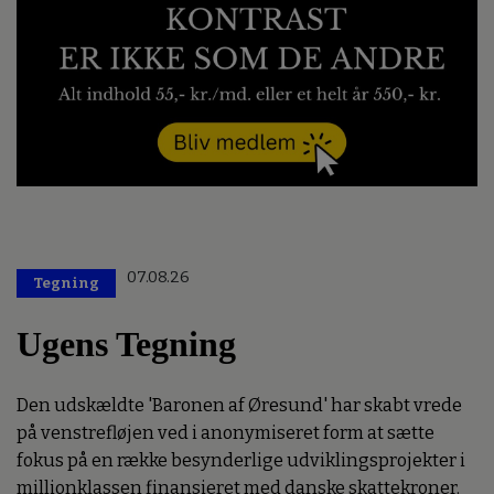
07.08.26
Tegning
Ugens Tegning
Den udskældte 'Baronen af Øresund' har skabt vrede
på venstrefløjen ved i anonymiseret form at sætte
fokus på en række besynderlige udviklingsprojekter i
millionklassen finansieret med danske skattekroner.