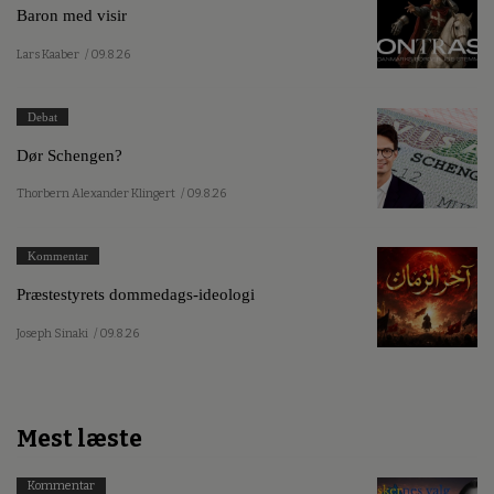
Baron med visir
Lars Kaaber
/ 09.8.26
Debat
Dør Schengen?
Thorbern Alexander Klingert
/ 09.8.26
Kommentar
Præstestyrets dommedags-ideologi
Joseph Sinaki
/ 09.8.26
Mest læste
Kommentar