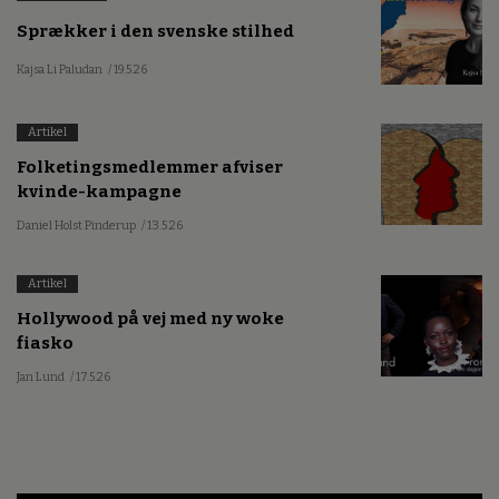
Sprækker i den svenske stilhed
Kajsa Li Paludan
/ 19.5.26
Artikel
Folketingsmedlemmer afviser
kvinde-kampagne
Daniel Holst Pinderup
/ 13.5.26
Artikel
Hollywood på vej med ny woke
fiasko
Jan Lund
/ 17.5.26