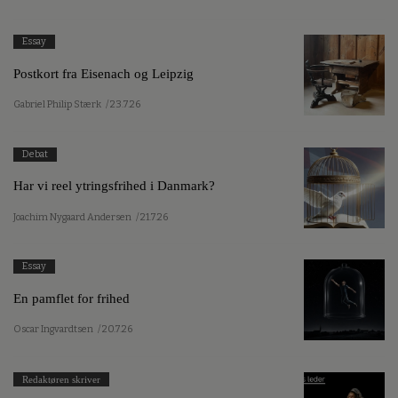
Essay
Postkort fra Eisenach og Leipzig
Gabriel Philip Stærk
/ 23.7.26
Debat
Har vi reel ytringsfrihed i Danmark?
Joachim Nygaard Andersen
/ 21.7.26
Essay
En pamflet for frihed
Oscar Ingvardtsen
/ 20.7.26
Redaktøren skriver