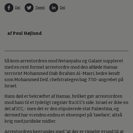
Del
Tweet
Del
af Poul Højlund
Så kom arrestordren mod Netanyahu og Galant suppleret
med en rent formel arrestordre mod den afdøde Hamas
terrorist Mohammed Diab Ibrahim Al-Masri, bedre kendt
som Mohammed Deif, chefstrategen bag 7/10-angrebet på
Israel.
Hans død er bekræftet af Hamas, hvilket gør arrestordren
mod ham til et tydeligt røgslør fra ICC’s side. Israel er ikke en
del af ICC,- men det er den stipulerede stat Palæstina, og
dermed har vi endnu endnu et eksempel på ‘lawfare’, altså
krig med juridiske midler.
Arrestordren begrundes med “at der er rimelig grund til at