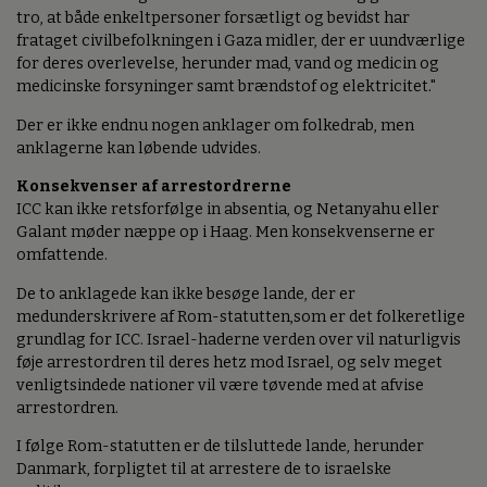
tro, at både enkeltpersoner forsætligt og bevidst har
frataget civilbefolkningen i Gaza midler, der er uundværlige
for deres overlevelse, herunder mad, vand og medicin og
medicinske forsyninger samt brændstof og elektricitet."
Der er ikke endnu nogen anklager om folkedrab, men
anklagerne kan løbende udvides.
Konsekvenser af arrestordrerne
ICC kan ikke retsforfølge in absentia, og Netanyahu eller
Galant møder næppe op i Haag. Men konsekvenserne er
omfattende.
De to anklagede kan ikke besøge lande, der er
medunderskrivere af Rom-statutten,som er det folkeretlige
grundlag for ICC. Israel-haderne verden over vil naturligvis
føje arrestordren til deres hetz mod Israel, og selv meget
venligtsindede nationer vil være tøvende med at afvise
arrestordren.
I følge Rom-statutten er de tilsluttede lande, herunder
Danmark, forpligtet til at arrestere de to israelske